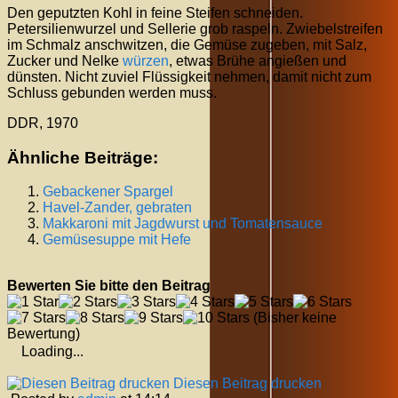
Den geputzten Kohl in feine Steifen schneiden.
Petersilienwurzel und Sellerie grob raspeln. Zwiebelstreifen
im Schmalz anschwitzen, die Gemüse zugeben, mit Salz,
Zucker und Nelke
würzen
, etwas Brühe angießen und
dünsten. Nicht zuviel Flüssigkeit nehmen, damit nicht zum
Schluss gebunden werden muss.
DDR, 1970
Ähnliche Beiträge:
Gebackener Spargel
Havel-Zander, gebraten
Makkaroni mit Jagdwurst und Tomatensauce
Gemüsesuppe mit Hefe
Bewerten Sie bitte den Beitrag
(Bisher keine
Bewertung)
Loading...
Diesen Beitrag drucken