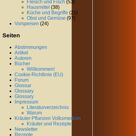
Fleisch und Fisch
(53)
Hausmittel
(38)
Küche und Begriffe
(21)
Obst und Gemüse
(97)
Vorspeisen
(24)
Seiten
Abstimmungen
Artikel
Autoren
Bücher
Willkommen!
Cookie-Richtlinie (EU)
Forum
Glossar
Glossary
Glossary
Impressum
Literaturverzeichnis
Warum
Kräuter Pflanzen Volksmedizin
Kräuter und Rezepte
Newsletter
Rezepte