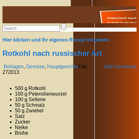
Alte Rezepte online
Hier klicken und Ihr eigenes Rezept eingeben.
Rotkohl nach russischer Art
Beilagen
,
Gemüse
,
Hauptgerichte
Feb.
Add comments
27
2013
500 g Rotkohl
100 g Petersilienwurzel
100 g Sellerie
50 g Schmalz
50 g Zwiebel
Salz
Zucker
Nelke
Brühe