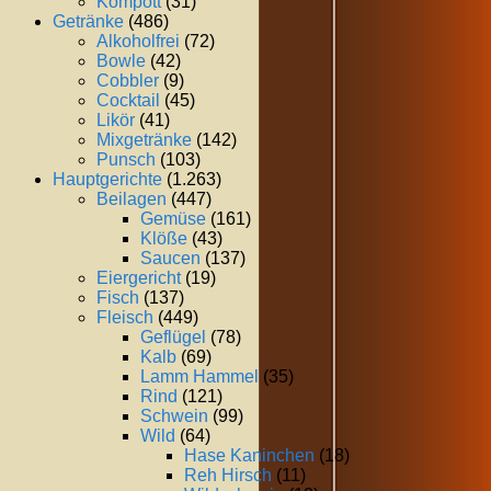
Kompott
(31)
Getränke
(486)
Alkoholfrei
(72)
Bowle
(42)
Cobbler
(9)
Cocktail
(45)
Likör
(41)
Mixgetränke
(142)
Punsch
(103)
Hauptgerichte
(1.263)
Beilagen
(447)
Gemüse
(161)
Klöße
(43)
Saucen
(137)
Eiergericht
(19)
Fisch
(137)
Fleisch
(449)
Geflügel
(78)
Kalb
(69)
Lamm Hammel
(35)
Rind
(121)
Schwein
(99)
Wild
(64)
Hase Kaninchen
(18)
Reh Hirsch
(11)