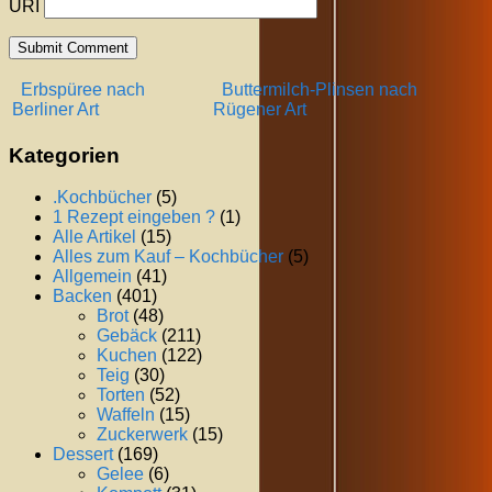
URI
Erbspüree nach
Buttermilch-Plinsen nach
Berliner Art
Rügener Art
Kategorien
.Kochbücher
(5)
1 Rezept eingeben ?
(1)
Alle Artikel
(15)
Alles zum Kauf – Kochbücher
(5)
Allgemein
(41)
Backen
(401)
Brot
(48)
Gebäck
(211)
Kuchen
(122)
Teig
(30)
Torten
(52)
Waffeln
(15)
Zuckerwerk
(15)
Dessert
(169)
Gelee
(6)