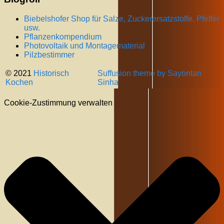
Biebelshofer Shop für Salze, Zuckerersatzstoffe, Pfeffer
usw.
Pflanzenkompendium
Photovoltaik und Montagematerial
Pilzbestimmer
© 2021
Historisch
Suffusion theme by Sayontan
Kochen
Sinha
Cookie-Zustimmung verwalten