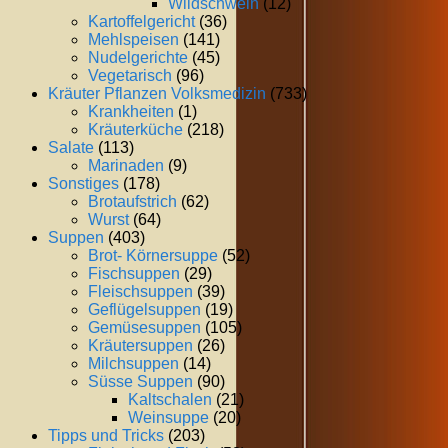
Wildschwein
(12)
Kartoffelgericht
(36)
Mehlspeisen
(141)
Nudelgerichte
(45)
Vegetarisch
(96)
Kräuter Pflanzen Volksmedizin
(733)
Krankheiten
(1)
Kräuterküche
(218)
Salate
(113)
Marinaden
(9)
Sonstiges
(178)
Brotaufstrich
(62)
Wurst
(64)
Suppen
(403)
Brot- Körnersuppe
(52)
Fischsuppen
(29)
Fleischsuppen
(39)
Geflügelsuppen
(19)
Gemüsesuppen
(105)
Kräutersuppen
(26)
Milchsuppen
(14)
Süsse Suppen
(90)
Kaltschalen
(21)
Weinsuppe
(20)
Tipps und Tricks
(203)