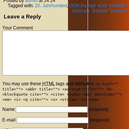
Posted by
admin
at 14:14
Tagged with:
20. Jahrhundert
,
DDR-Rezept
,
Kohl
,
Rotkohl
,
Schmalz
,
Sellerie
,
Zwiebel
Leave a Reply
Your Comment
You may use these
HTML
tags and attributes:
<a href=""
title=""> <abbr title=""> <acronym title=""> <b>
<blockquote cite=""> <cite> <code> <del datetime="">
<em> <i> <q cite=""> <s> <strike> <strong>
Name
(required)
E-mail
(required)