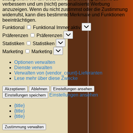
verbessern und um (nicht) personalisierte Werbung
anzuzeigen. Wenn du nicht zustimmst oder die Zustimmung
widerrufst, kann dies bestimmte Merkmale und Funktionen
beeinträchtigen.
Funktional
Funktional
Immer aktiv
Präferenzen
Präferenzen
Statistiken
Statistiken
Marketing
Marketing
Optionen verwalten
Dienste verwalten
Verwalten von {vendor_count}-Lieferanten
Lese mehr über diese Zwecke
Akzeptieren
Ablehnen
Einstellungen ansehen
Einstellungen ansehen
Einstellungen speichern
{title}
{title}
{title}
Zustimmung verwalten