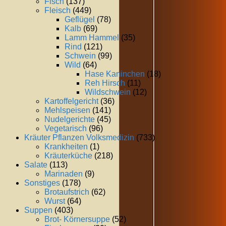
Fisch
(137)
Fleisch
(449)
Geflügel
(78)
Kalb
(69)
Lamm Hammel
(35)
Rind
(121)
Schwein
(99)
Wild
(64)
Hase Kaninchen
(18)
Reh Hirsch
(11)
Wildschwein
(12)
Kartoffelgericht
(36)
Mehlspeisen
(141)
Nudelgerichte
(45)
Vegetarisch
(96)
Kräuter Pflanzen Volksmedizin
(733)
Krankheiten
(1)
Kräuterküche
(218)
Salate
(113)
Marinaden
(9)
Sonstiges
(178)
Brotaufstrich
(62)
Wurst
(64)
Suppen
(403)
Brot- Körnersuppe
(52)