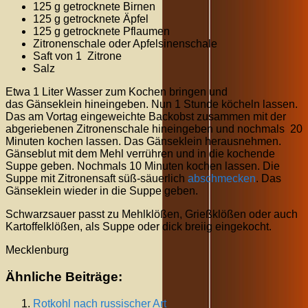
125 g getrocknete Birnen
125 g getrocknete Äpfel
125 g getrocknete Pflaumen
Zitronenschale oder Apfelsinenschale
Saft von 1 Zitrone
Salz
Etwa 1 Liter Wasser zum Kochen bringen und
das Gänseklein hineingeben. Nun 1 Stunde köcheln lassen.
Das am Vortag eingeweichte Backobst zusammen mit der
abgeriebenen Zitronenschale hineingeben und nochmals 20
Minuten kochen lassen. Das Gänseklein herausnehmen.
Gänseblut mit dem Mehl verrühren und in die kochende
Suppe geben. Nochmals 10 Minuten kochen lassen. Die
Suppe mit Zitronensaft süß-säuerlich
abschmecken
. Das
Gänseklein wieder in die Suppe geben.
Schwarzsauer passt zu Mehlklößen, Grießklößen oder auch
Kartoffelklößen, als Suppe oder dick breiig eingekocht.
Mecklenburg
Ähnliche Beiträge:
Rotkohl nach russischer Art