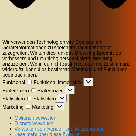
Wir verwenden Technologien wie Cookies, um
Geräteinformationen zu speichern und/oder darauf
zuzugreifen. Wir tun dies, um das Browsing-Erlebnis zu
verbessern und um (nicht) personalisierte Werbung
anzuzeigen. Wenn du nicht zustimmst oder die Zustimmung
widerrufst, kann dies bestimmte Merkmale und Funktionen
beeinträchtigen.
Funktional
Funktional
Immer aktiv
Präferenzen
Präferenzen
Statistiken
Statistiken
Marketing
Marketing
Optionen verwalten
Dienste verwalten
Verwalten von {vendor_count}-Lieferanten
Lese mehr über diese Zwecke