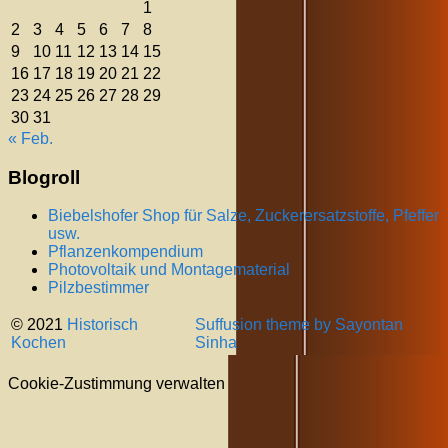
1
2
3
4
5
6
7
8
9
10
11
12
13
14
15
16
17
18
19
20
21
22
23
24
25
26
27
28
29
30
31
« Feb.
Blogroll
Biebelshofer Shop für Salze, Zuckerersatzstoffe, Pfeffer
usw.
Pflanzenkompendium
Photovoltaik und Montagematerial
Pilzbestimmer
© 2021
Historisch
Suffusion theme by Sayontan
Kochen
Sinha
Cookie-Zustimmung verwalten