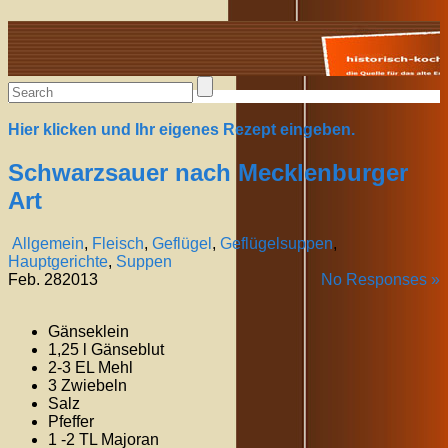
Alte Rezepte online
Hier klicken und Ihr eigenes Rezept eingeben.
Schwarzsauer nach Mecklenburger
Art
Allgemein
,
Fleisch
,
Geflügel
,
Geflügelsuppen
,
Hauptgerichte
,
Suppen
Feb.
28
2013
No Responses »
Gänseklein
1,25 l Gänseblut
2-3 EL Mehl
3 Zwiebeln
Salz
Pfeffer
1 -2 TL Majoran