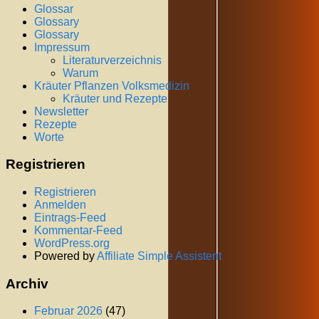
Glossar
Glossary
Glossary
Impressum
Literaturverzeichnis
Warum
Kräuter Pflanzen Volksmedizin
Kräuter und Rezepte
Newsletter
Rezepte
Worte
Registrieren
Registrieren
Anmelden
Eintrags-Feed
Kommentar-Feed
WordPress.org
Powered by
Affiliate Simple Assistent
Archiv
Februar 2026
(47)