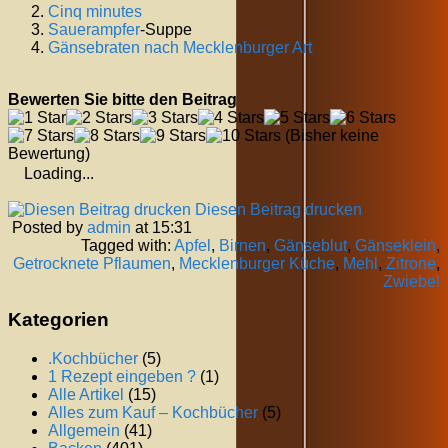
Cinq minutes
Sauerampfer
-Suppe
Gänsebraten nach Mecklenburger Art
Bewerten Sie bitte den Beitrag
(Bisher keine
Bewertung)
Loading...
Diesen Beitrag drucken
Posted by
admin
at 15:31
Tagged with:
Apfel
,
Birnen
,
Gänseblut
,
Gänseklein
,
Getrocknete Pflaumen
,
Mecklenburger Küche
,
Mehl
,
Zitrone
,
Zwiebel
Kategorien
.Kochbücher
(5)
1 Rezept eingeben ?
(1)
Alle Artikel
(15)
Alles zum Kauf – Kochbücher
(5)
Allgemein
(41)