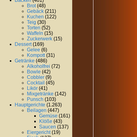
Backen
(401)
Brot
(48)
Gebäck
(211)
Kuchen
(122)
Teig
(30)
Torten
(52)
Waffeln
(15)
Zuckerwerk
(15)
Dessert
(169)
Gelee
(6)
Kompott
(31)
Getränke
(486)
Alkoholfrei
(72)
Bowle
(42)
Cobbler
(9)
Cocktail
(45)
Likör
(41)
Mixgetränke
(142)
Punsch
(103)
Hauptgerichte
(1.263)
Beilagen
(447)
Gemüse
(161)
Klöße
(43)
Saucen
(137)
Eiergericht
(19)