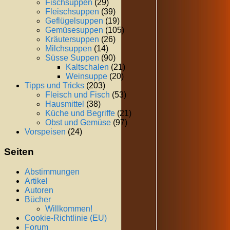
Fischsuppen
(29)
Fleischsuppen
(39)
Geflügelsuppen
(19)
Gemüsesuppen
(105)
Kräutersuppen
(26)
Milchsuppen
(14)
Süsse Suppen
(90)
Kaltschalen
(21)
Weinsuppe
(20)
Tipps und Tricks
(203)
Fleisch und Fisch
(53)
Hausmittel
(38)
Küche und Begriffe
(21)
Obst und Gemüse
(97)
Vorspeisen
(24)
Seiten
Abstimmungen
Artikel
Autoren
Bücher
Willkommen!
Cookie-Richtlinie (EU)
Forum