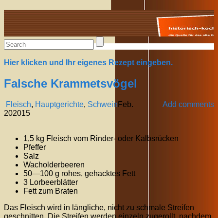
Alte Rezepte online
Hier klicken und Ihr eigenes Rezept eingeben.
Falsche Krammetsvögel
Fleisch
,
Hauptgerichte
,
Schwein
Feb.
Add comments
20
2015
1,5 kg Fleisch vom Rinder- oder Kalbsrücken
Pfeffer
Salz
Wacholderbeeren
50—100 g rohes, gehacktes Fett
3 Lorbeerblätter
Fett zum Braten
Das Fleisch wird in längliche, nicht zu schmale Streifen
geschnitten. Die Streifen werden einzeln zugerollt, nachdem