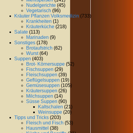
Nudelgerichte
(45)
Vegetarisch
(96)
Kräuter Pflanzen Volksmedizin
(733)
Krankheiten
(1)
Kräuterküche
(218)
Salate
(113)
Marinaden
(9)
Sonstiges
(178)
Brotaufstrich
(62)
Wurst
(64)
Suppen
(403)
Brot- Körnersuppe
(52)
Fischsuppen
(29)
Fleischsuppen
(39)
Geflügelsuppen
(19)
Gemüsesuppen
(105)
Kräutersuppen
(26)
Milchsuppen
(14)
Süsse Suppen
(90)
Kaltschalen
(21)
Weinsuppe
(20)
Tipps und Tricks
(203)
Fleisch und Fisch
(53)
Hausmittel
(38)