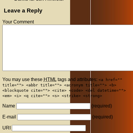
Leave a Reply
Your Comment
You may use these
HTML
tags and attributes:
<a href=""
title=""> <abbr title=""> <acronym title=""> <b>
<blockquote cite=""> <cite> <code> <del datetime="">
<em> <i> <q cite=""> <s> <strike> <strong>
Name
(required)
E-mail
(required)
URI