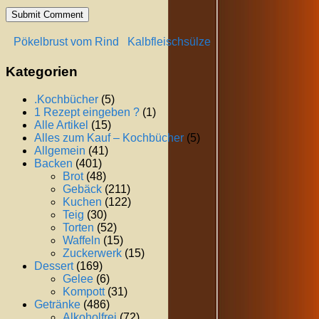
Pökelbrust vom Rind
Kalbfleischsülze
Kategorien
.Kochbücher
(5)
1 Rezept eingeben ?
(1)
Alle Artikel
(15)
Alles zum Kauf – Kochbücher
(5)
Allgemein
(41)
Backen
(401)
Brot
(48)
Gebäck
(211)
Kuchen
(122)
Teig
(30)
Torten
(52)
Waffeln
(15)
Zuckerwerk
(15)
Dessert
(169)
Gelee
(6)
Kompott
(31)
Getränke
(486)
Alkoholfrei
(72)