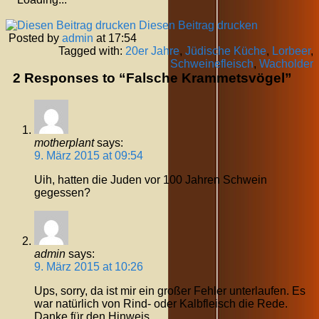
Diesen Beitrag drucken
Posted by
admin
at 17:54
Tagged with:
20er Jahre
,
Jüdische Küche
,
Lorbeer
,
Schweinefleisch
,
Wacholder
2 Responses to “Falsche Krammetsvögel”
motherplant
says:
9. März 2015 at 09:54
Uih, hatten die Juden vor 100 Jahren Schwein
gegessen?
admin
says:
9. März 2015 at 10:26
Ups, sorry, da ist mir ein großer Fehler unterlaufen. Es
war natürlich von Rind- oder Kalbfleisch die Rede.
Danke für den Hinweis.