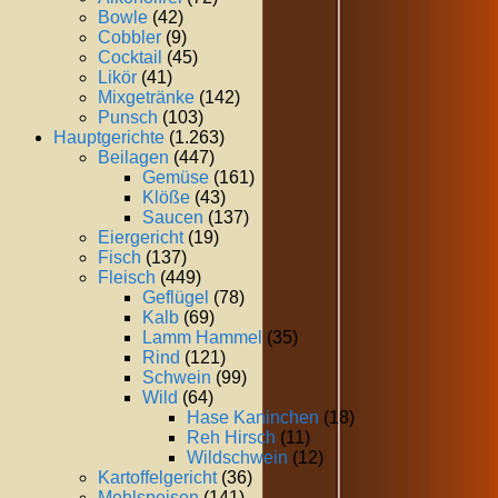
Bowle
(42)
Cobbler
(9)
Cocktail
(45)
Likör
(41)
Mixgetränke
(142)
Punsch
(103)
Hauptgerichte
(1.263)
Beilagen
(447)
Gemüse
(161)
Klöße
(43)
Saucen
(137)
Eiergericht
(19)
Fisch
(137)
Fleisch
(449)
Geflügel
(78)
Kalb
(69)
Lamm Hammel
(35)
Rind
(121)
Schwein
(99)
Wild
(64)
Hase Kaninchen
(18)
Reh Hirsch
(11)
Wildschwein
(12)
Kartoffelgericht
(36)
Mehlspeisen
(141)