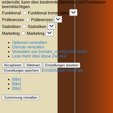
widerrufst, kann dies bestimmte Merkmale und Funktionen
beeinträchtigen.
Funktional
Funktional
Immer aktiv
Präferenzen
Präferenzen
Statistiken
Statistiken
Marketing
Marketing
Optionen verwalten
Dienste verwalten
Verwalten von {vendor_count}-Lieferanten
Lese mehr über diese Zwecke
Akzeptieren
Ablehnen
Einstellungen ansehen
Einstellungen ansehen
Einstellungen speichern
{title}
{title}
{title}
Zustimmung verwalten