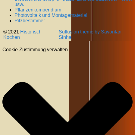
usw.
Pflanzenkompendium
Photovoltaik und Montagematerial
Pilzbestimmer
© 2021
Historisch
Suffusion theme by Sayontan
Kochen
Sinha
Cookie-Zustimmung verwalten