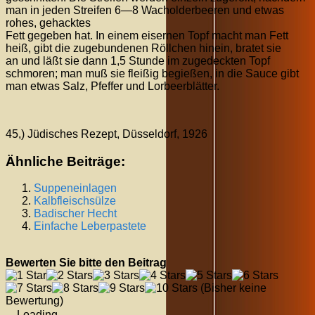
man in jeden Streifen 6—8 Wacholderbeeren und etwas
rohes, gehacktes
Fett gegeben hat. In einem eisernen Topf macht man Fett
heiß, gibt die zugebundenen Röllchen hinein, bratet sie
an und läßt sie dann 1,5 Stunde im zugedeckten Topf
schmoren; man muß sie fleißig begießen, in die Sauce gibt
man etwas Salz, Pfeffer und Lorbeerblätter.
45,) Jüdisches Rezept, Düsseldorf, 1926
Ähnliche Beiträge:
Suppeneinlagen
Kalbfleischsülze
Badischer Hecht
Einfache Leberpastete
Bewerten Sie bitte den Beitrag
(Bisher keine
Bewertung)
Loading...