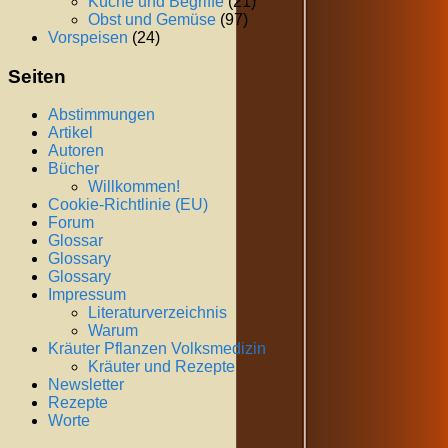
Küche und Begriffe
(21)
Obst und Gemüse
(97)
Vorspeisen
(24)
Seiten
Abstimmungen
Artikel
Autoren
Bücher
Willkommen!
Cookie-Richtlinie (EU)
Forum
Glossar
Glossary
Glossary
Impressum
Literaturverzeichnis
Warum
Kräuter Pflanzen Volksmedizin
Kräuter und Rezepte
Newsletter
Rezepte
Worte