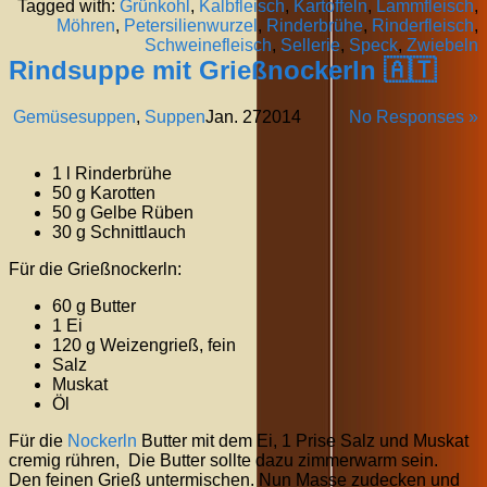
Tagged with:
Grünkohl
,
Kalbfleisch
,
Kartoffeln
,
Lammfleisch
,
Möhren
,
Petersilienwurzel
,
Rinderbrühe
,
Rinderfleisch
,
Schweinefleisch
,
Sellerie
,
Speck
,
Zwiebeln
Rindsuppe mit Grießnockerln 🇦🇹
Gemüsesuppen
,
Suppen
Jan.
27
2014
No Responses »
1 l Rinderbrühe
50 g Karotten
50 g Gelbe Rüben
30 g Schnittlauch
Für die Grießnockerln:
60 g Butter
1 Ei
120 g Weizengrieß, fein
Salz
Muskat
Öl
Für die
Nockerln
Butter mit dem Ei, 1 Prise Salz und Muskat
cremig rühren, Die Butter sollte dazu zimmerwarm sein.
Den feinen Grieß untermischen. Nun Masse zudecken und