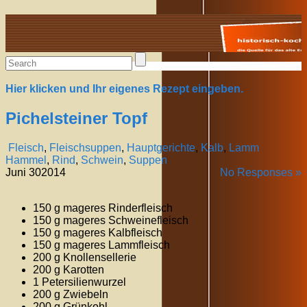
Alte Rezepte online
Hier klicken und Ihr eigenes Rezept eingeben.
Pichelsteiner Topf
Fleisch
,
Fleischsuppen
,
Hauptgerichte
,
Kalb
,
Lamm
Hammel
,
Rind
,
Schwein
,
Suppen
Juni
30
2014
No Responses »
150 g mageres Rinderfleisch
150 g mageres Schweinefleisch
150 g mageres Kalbfleisch
150 g mageres Lammfleisch
200 g Knollensellerie
200 g Karotten
1 Petersilienwurzel
200 g Zwiebeln
200 g Grünkohl