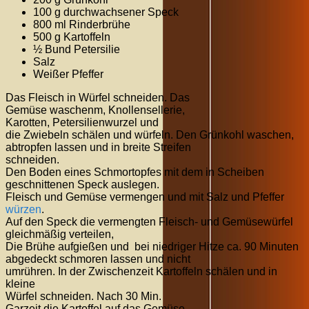
100 g durchwachsener Speck
800 ml Rinderbrühe
500 g Kartoffeln
½ Bund Petersilie
Salz
Weißer Pfeffer
Das Fleisch in Würfel schneiden. Das
Gemüse waschenm, Knollensellerie,
Karotten, Petersilienwurzel und
die Zwiebeln schälen und würfeln. Den Grünkohl waschen,
abtropfen lassen und in breite Streifen
schneiden.
Den Boden eines Schmortopfes mit dem in Scheiben
geschnittenen Speck auslegen.
Fleisch und Gemüse vermengen und mit Salz und Pfeffer
würzen
.
Auf den Speck die vermengten Fleisch- und Gemüsewürfel
gleichmäßig verteilen,
Die Brühe aufgießen und bei niedriger Hitze ca. 90 Minuten
abgedeckt schmoren lassen und nicht
umrühren. In der Zwischenzeit Kartoffeln schälen und in
kleine
Würfel schneiden. Nach 30 Min.
Garzeit die Kartoffel auf das Gemüse