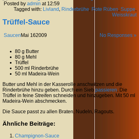
Posted by
admin
at 12:59
Tagged with:
Livland
,
Rinderbrühe
,
Rote Rüben
,
Suppe
,
Weisskraut
Trüffel-Sauce
Saucen
Mai
16
2009
No Responses »
80 g Butter
80 g Mehl
Trüffel
500 ml Rinderbrühe
50 ml Madeira-Wein
Butter und Mehl in der Kasserolle anschwitzen und die
Rinderbrühe hinzu geben. Durch ein Sieb
passieren
. Die
Trüffel in feine Streifen schneiden und hinzugeben. Mit 50 ml
Madeira-Wein abschmecken.
Die Sauce passt zu allen Braten, Nudeln, Ragouts.
Ähnliche Beiträge:
Champignon-Sauce