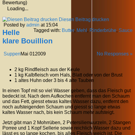
Bewertung)
Loading...
Diesen Beitrag drucken
Posted by
admin
at 15:04
Tagged with:
Butter
,
Mehl
,
Rinderbrühe
,
Sauce
Helle
klare Bouillion
Suppen
Mai
01
2009
No Responses »
2 kg Rindfleisch aus der Keule
1 kg Kalbfleisch vom Hals, Blatt oder von der Brust
1 altes Huhn oder 3 bis 4 alte Tauben
In einen Topf mit so viel Wasser geben, dass das Fleisch gut
bedeckt ist. Nach dem Aufkochen entfernt man den Schaum
und das Fett, giesst etwas kaltes Wasser dazu, entfernt den
noch aufsteigenden Schaum und giesst so lange etwas
kaltes Wasser nach, bis kein Schaum mehr aufsteigt.
Jetzt gibt man 2 Mohrrüben, 2 Petersilienwurzeln, 2 Stangen
Porree und 1 Kopf Sellerie sowie reichlich Wasser dazu und
lässt es so lange kochen, bis alles Fleisch weich ist. Die