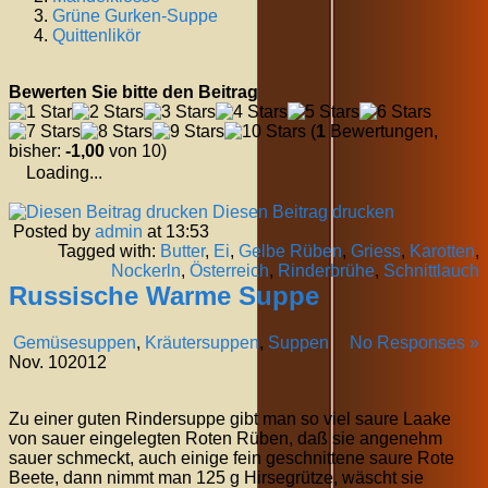
Grüne Gurken-Suppe
Quittenlikör
Bewerten Sie bitte den Beitrag
(
1
Bewertungen,
bisher:
-1,00
von 10)
Loading...
Diesen Beitrag drucken
Posted by
admin
at 13:53
Tagged with:
Butter
,
Ei
,
Gelbe Rüben
,
Griess
,
Karotten
,
Nockerln
,
Österreich
,
Rinderbrühe
,
Schnittlauch
Russische Warme Suppe
Gemüsesuppen
,
Kräutersuppen
,
Suppen
No Responses »
Nov.
10
2012
Zu einer guten Rindersuppe gibt man so viel saure Laake
von sauer eingelegten Roten Rüben, daß sie angenehm
sauer schmeckt, auch einige fein geschnittene saure Rote
Beete, dann nimmt man 125 g Hirsegrütze, wäscht sie