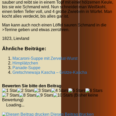
sauber und reibt sie in einem Topf mit einer hölzernen Keule,
bis sie wie Schmand wird. Nun schneidet man Weißkohl,
einen tiefen Teller voll, und 4 große Zwiebeln in Würfel. Man
kocht alles verdeckt, bis alles gar ist.
Man kann auch noch einen Löffel sauren Schmand in die
>Terrine geben und etwas zerrühren.
1823, Lievland
Ähnliche Beiträge:
Macaroni-Suppe mit Zervelat-Wurst
Hirnplätzchen
Panade-Suppe
Gretschnewaja Kascha – Grütze-Kascha
Bewerten Sie bitte den Beitrag
(Bisher keine
Bewertung)
Loading...
Diesen Beitrag drucken