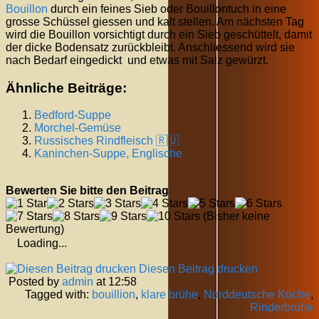
Bouillon
durch ein feines Sieb oder Bouillontuch in eine
grosse Schüssel giessen und kalt stellen. Am nächsten Tag
wird die Bouillon vorsichtigt durch ein Sieb geschüttelt, damit
der dicke Bodensatz zurückbleibt. Anschliessend wird sie
nach Bedarf eingedickt und etwas mit Salz gewürzt.
Ähnliche Beiträge:
Bedford-Suppe
Morchel-Gemüse
Russisches Rindfleisch 🇷🇺
Kaninchen-Suppe, Englische
Bewerten Sie bitte den Beitrag
(Bisher keine
Bewertung)
Loading...
Diesen Beitrag drucken
Posted by
admin
at 12:58
Tagged with:
bouillion
,
klare brühe
,
Norddeutsche Küche
,
Rinderbrühe