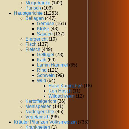
Mixgetränke
(142)
Punsch
(103)
Hauptgerichte
(1.263)
Beilagen
(447)
Gemüse
(161)
Klöße
(43)
Saucen
(137)
Eiergericht
(19)
Fisch
(137)
Fleisch
(449)
Geflügel
(78)
Kalb
(69)
Lamm Hammel
(35)
Rind
(121)
Schwein
(99)
Wild
(64)
Hase Kaninchen
(18)
Reh Hirsch
(11)
Wildschwein
(12)
Kartoffelgericht
(36)
Mehlspeisen
(141)
Nudelgerichte
(45)
Vegetarisch
(96)
Kräuter Pflanzen Volksmedizin
(733)
Krankheiten
(1)