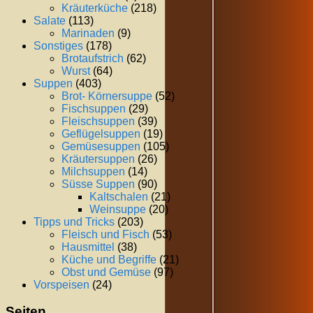
Kräuterküche
(218)
Salate
(113)
Marinaden
(9)
Sonstiges
(178)
Brotaufstrich
(62)
Wurst
(64)
Suppen
(403)
Brot- Körnersuppe
(52)
Fischsuppen
(29)
Fleischsuppen
(39)
Geflügelsuppen
(19)
Gemüsesuppen
(105)
Kräutersuppen
(26)
Milchsuppen
(14)
Süsse Suppen
(90)
Kaltschalen
(21)
Weinsuppe
(20)
Tipps und Tricks
(203)
Fleisch und Fisch
(53)
Hausmittel
(38)
Küche und Begriffe
(21)
Obst und Gemüse
(97)
Vorspeisen
(24)
Seiten