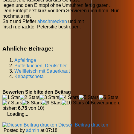
legen und den Eintopf ohne Umrühren fertig garen.
Den Eintopf erst kurz vor dem Servieren umrühren. Nun
nochmals mit
Salz und Pfeffer
abschmecken
und mit
frisch gehackter Petersilie bestreuen.
Ähnliche Beiträge:
Apfelringe
Butterkuchen, Deutscher
Wellfleisch mit Sauerkraut
Kebaptscheta
Bewerten Sie bitte den Beitrag
(
4
Bewertungen,
bisher:
6,75
von 10)
Loading...
Diesen Beitrag drucken
Posted by
admin
at 07:18