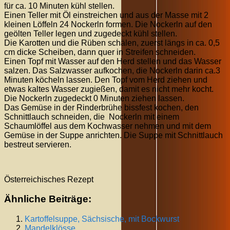
für ca. 10 Minuten kühl stellen.
Einen Teller mit Öl einstreichen und aus der Masse mit 2
kleinen Löffeln 24 Nockerln formen. Die Nockerln auf den
geölten Teller legen und zugedeckt kühl stellen.
Die Karotten und die Rüben schälen, zuerst längs in ca. 0,5
cm dicke Scheiben, dann quer in Streifen schneiden.
Einen Topf mit Wasser auf den Herd stellen und das Wasser
salzen. Das Salzwasser aufkochen, die Nockerln darin ca.3
Minuten köcheln lassen. Den Topf vom Herd ziehen und
etwas kaltes Wasser zugießen, damit es nicht mehr kocht.
Die Nockerln zugedeckt 0 Minuten ziehen lassen.
Das Gemüse in der Rinderbrühe bissfest kochen, den
Schnittlauch schneiden, die Nockerln mit einem
Schaumlöffel aus dem Kochwasser nehmen und mit dem
Gemüse in der Suppe anrichten. Die Suppe mit Schnittlauch
bestreut servieren.
Österreichisches Rezept
Ähnliche Beiträge:
Kartoffelsuppe, Sächsische, mit Bockwurst
Mandelklösse