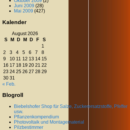
Oktober 2009
(2)
Juni 2009
(28)
Mai 2009
(427)
Kalender
August 2026
S
M
D
M
D
F
S
1
2
3
4
5
6
7
8
9
10
11
12
13
14
15
16
17
18
19
20
21
22
23
24
25
26
27
28
29
30
31
« Feb.
Blogroll
Biebelshofer Shop für Salze, Zuckerersatzstoffe, Pfeffer
usw.
Pflanzenkompendium
Photovoltaik und Montagematerial
Pilzbestimmer