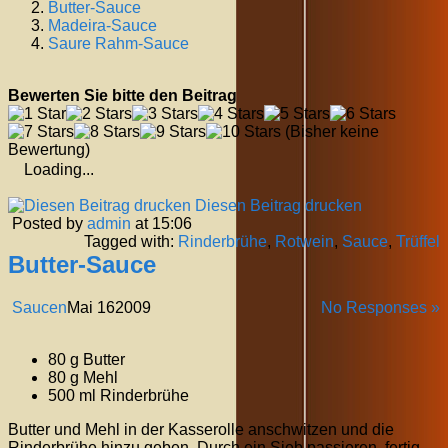
Butter-Sauce
Madeira-Sauce
Saure Rahm-Sauce
Bewerten Sie bitte den Beitrag
(Bisher keine
Bewertung)
Loading...
Diesen Beitrag drucken
Posted by
admin
at 15:06
Tagged with:
Rinderbrühe
,
Rotwein
,
Sauce
,
Trüffel
Butter-Sauce
Saucen
Mai
16
2009
No Responses »
80 g Butter
80 g Mehl
500 ml Rinderbrühe
Butter und Mehl in der Kasserolle anschwitzen und die
Rinderbrühe hinzu geben. Durch ein Sieb passieren, fertig.