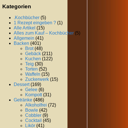
Kategorien
.Kochbücher
(5)
1 Rezept eingeben ?
(1)
Alle Artikel
(15)
Alles zum Kauf – Kochbücher
(5)
Allgemein
(41)
Backen
(401)
Brot
(48)
Gebäck
(211)
Kuchen
(122)
Teig
(30)
Torten
(52)
Waffeln
(15)
Zuckerwerk
(15)
Dessert
(169)
Gelee
(6)
Kompott
(31)
Getränke
(486)
Alkoholfrei
(72)
Bowle
(42)
Cobbler
(9)
Cocktail
(45)
Likör
(41)