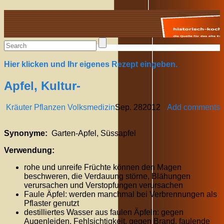
Alte Rezepte online
Hier klicken und Ihr eigenes Rezept eingeben.
Apfel, Kultur-
Kräuter Pflanzen Volksmedizin
Sep.
28
2012
Add comments
Synonyme:
Garten-Apfel, Süssapfel
Verwendung:
rohe und unreife Früchte können den Magen
beschweren, die Verdauung störne, Blähungen
verursachen und Verstopfungen verursachen
Faule Äpfel: werden manchmal bei Verbrennungen als
Pflaster genutzt
destilliertes Wasser aus faulen Äpfeln: gegen
Augenleiden, Fehlsichtigkeit, gegen Brand, faulende