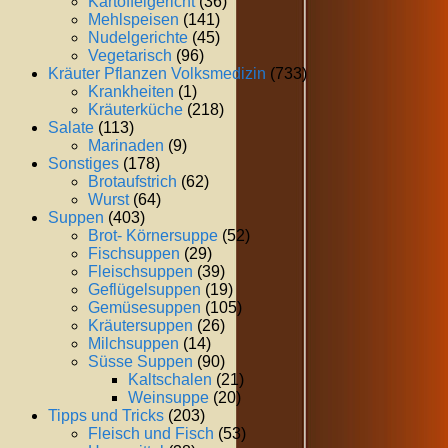
Kartoffelgericht
(36)
Mehlspeisen
(141)
Nudelgerichte
(45)
Vegetarisch
(96)
Kräuter Pflanzen Volksmedizin
(733)
Krankheiten
(1)
Kräuterküche
(218)
Salate
(113)
Marinaden
(9)
Sonstiges
(178)
Brotaufstrich
(62)
Wurst
(64)
Suppen
(403)
Brot- Körnersuppe
(52)
Fischsuppen
(29)
Fleischsuppen
(39)
Geflügelsuppen
(19)
Gemüsesuppen
(105)
Kräutersuppen
(26)
Milchsuppen
(14)
Süsse Suppen
(90)
Kaltschalen
(21)
Weinsuppe
(20)
Tipps und Tricks
(203)
Fleisch und Fisch
(53)