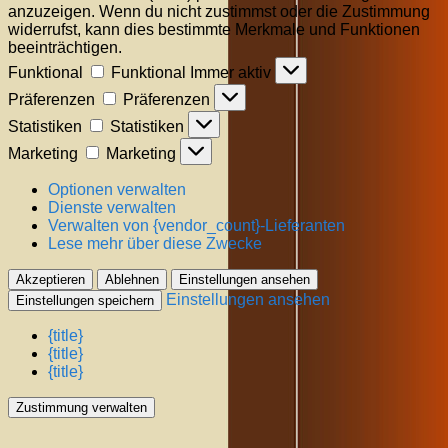
anzuzeigen. Wenn du nicht zustimmst oder die Zustimmung
widerrufst, kann dies bestimmte Merkmale und Funktionen
beeinträchtigen.
Funktional
Funktional
Immer aktiv
Präferenzen
Präferenzen
Statistiken
Statistiken
Marketing
Marketing
Optionen verwalten
Dienste verwalten
Verwalten von {vendor_count}-Lieferanten
Lese mehr über diese Zwecke
Akzeptieren
Ablehnen
Einstellungen ansehen
Einstellungen ansehen
Einstellungen speichern
{title}
{title}
{title}
Zustimmung verwalten