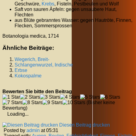
Geschwüre,
Krebs
, Fisteln, Pestbeulen und Wolf
Saft von sauren Äpfeln: gegen unsaubere Haut,
Flechten
aus Blüte gebranntes Wasser: gegen Hautröte, Finnen,
Flecken, Sommersprossen
Botanologia medica, 1714
Ähnliche Beiträge:
Wegerich, Breit-
Schlangenwurzel, Indische
Erbse
Kokospalme
Bewerten Sie bitte den Beitrag
(Bisher keine
Bewertung)
Loading...
Diesen Beitrag drucken
Posted by
admin
at 05:31
Tagged with:
Augen
,
Beulen
,
Fehlsichtigkeit
,
Finnen
,
Fisteln
,