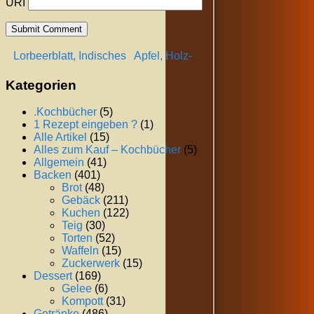
URI
Lorbeerblatt, Indisches
Apfel, Holz-
Kategorien
.Kochbücher
(5)
1 Rezept eingeben ?
(1)
Alle Artikel
(15)
Alles zum Kauf – Kochbücher
(5)
Allgemein
(41)
Backen
(401)
Brot
(48)
Gebäck
(211)
Kuchen
(122)
Teig
(30)
Torten
(52)
Waffeln
(15)
Zuckerwerk
(15)
Dessert
(169)
Gelee
(6)
Kompott
(31)
Getränke
(486)