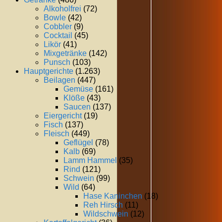
Alkoholfrei
(72)
Bowle
(42)
Cobbler
(9)
Cocktail
(45)
Likör
(41)
Mixgetränke
(142)
Punsch
(103)
Hauptgerichte
(1.263)
Beilagen
(447)
Gemüse
(161)
Klöße
(43)
Saucen
(137)
Eiergericht
(19)
Fisch
(137)
Fleisch
(449)
Geflügel
(78)
Kalb
(69)
Lamm Hammel
(35)
Rind
(121)
Schwein
(99)
Wild
(64)
Hase Kaninchen
(18)
Reh Hirsch
(11)
Wildschwein
(12)