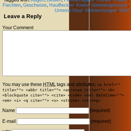
Flechten
,
Geschwüre
,
Hautflecken
,
Krebs
,
Sommersprossen
,
Unreine Haut
,
Verbrennungen
,
Wolf
Leave a Reply
Your Comment
You may use these
HTML
tags and attributes:
<a href=""
title=""> <abbr title=""> <acronym title=""> <b>
<blockquote cite=""> <cite> <code> <del datetime="">
<em> <i> <q cite=""> <s> <strike> <strong>
Name
(required)
E-mail
(required)