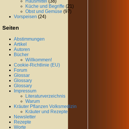
Hausmittel
(38)
Küche und Begriffe
(21)
Obst und Gemüse
(97)
Vorspeisen
(24)
Seiten
Abstimmungen
Artikel
Autoren
Bücher
Willkommen!
Cookie-Richtlinie (EU)
Forum
Glossar
Glossary
Glossary
Impressum
Literaturverzeichnis
Warum
Kräuter Pflanzen Volksmedizin
Kräuter und Rezepte
Newsletter
Rezepte
Worte