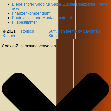
Biebelshofer Shop für Salze, Zuckerersatzstoffe, Pfeffer
usw.
Pflanzenkompendium
Photovoltaik und Montagematerial
Pilzbestimmer
© 2021
Historisch
Suffusion theme by Sayontan
Kochen
Sinha
Cookie-Zustimmung verwalten