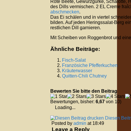
Rote Beete, Gewürzgurke, Schalotte, H
des Dills vermischen. 2 EL Creme fraîc
abschmecken
.
Das Ei schälen und in viertel schneide
bilden. Auf jeden Heringssalat-Berg ei
restlichen Dill garnieren.
Mit Scheiben von Roggenbrot und eine
Ähnliche Beiträge:
Fisch-Salat
Französiche Pfefferkuchen
Kräuterwasser
Quitten-Chili Chutney
Bewerten Sie bitte den Beitrag
Bewertungen, bisher:
6,67
von 10)
Loading...
Diesen Beit
Posted by
admin
at 18:49
Leave a Reply