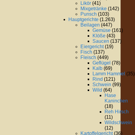
Likör
(41)
Mixgetränke
(142)
Punsch
(103)
Hauptgerichte
(1.263)
Beilagen
(447)
Gemüse
(161)
Klöße
(43)
Saucen
(137)
Eiergericht
(19)
Fisch
(137)
Fleisch
(449)
Geflügel
(78)
Kalb
(69)
Lamm Hammel
(35)
Rind
(121)
Schwein
(99)
Wild
(64)
Hase
Kaninchen
(18)
Reh Hirsch
(11)
Wildschwein
(12)
Kartoffelgericht
(36)