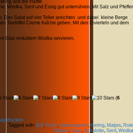
ering und die Hälfte
he, Wodka, Senf und Essig gut unterrühren. Mit Salz und Pfeffer
n. Den Salat auf vier Teller anrichten und dabei kleine Berge
nen Teelöffel Creme fraîche geben. Mit den Eivierteln und dem
m Glas eiskaltem Wodka servieren.
(
6
rag drucken
Tagged with:
Dill
,
Fisch
,
Gewürzgurke
,
Hering
,
Matjes
,
Rot
Rüben
,
Salat
,
Schalotte
,
Senf
,
Wodk