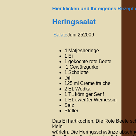
Hier klicken und Ihr eigenes Rezept
Heringssalat
Salate
Juni
25
2009
4 Matjesheringe
1 Ei
1 gekochte rote Beete
1 Gewürzgurke
1 Schalotte
Dill
125 ml Creme fraiche
2 EL Wodka
1 TL körniger Senf
1 EL cweißer Weinessig
Salz
Pfeffer
Das Ei hart kochen. Die Rote Beete sc
klein
würfeln. Die Heringsschwänze abschnei