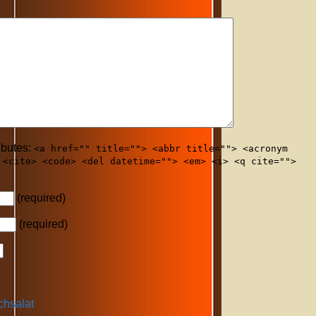
ibutes:
<a href="" title=""> <abbr title=""> <acronym
 <cite> <code> <del datetime=""> <em> <i> <q cite="">
(required)
(required)
chsalat