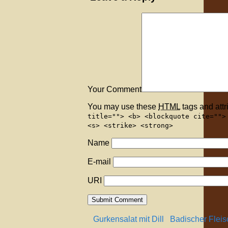
Your Comment
You may use these
HTML
tags and attr
title=""> <b> <blockquote cite="">
<s> <strike> <strong>
Name
E-mail
URI
Gurkensalat mit Dill
Badischer Fleis