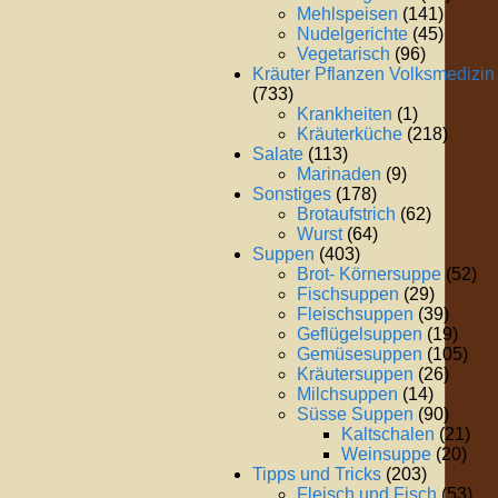
Mehlspeisen
(141)
Nudelgerichte
(45)
Vegetarisch
(96)
Kräuter Pflanzen Volksmedizin
(733)
Krankheiten
(1)
Kräuterküche
(218)
Salate
(113)
Marinaden
(9)
Sonstiges
(178)
Brotaufstrich
(62)
Wurst
(64)
Suppen
(403)
Brot- Körnersuppe
(52)
Fischsuppen
(29)
Fleischsuppen
(39)
Geflügelsuppen
(19)
Gemüsesuppen
(105)
Kräutersuppen
(26)
Milchsuppen
(14)
Süsse Suppen
(90)
Kaltschalen
(21)
Weinsuppe
(20)
Tipps und Tricks
(203)
Fleisch und Fisch
(53)