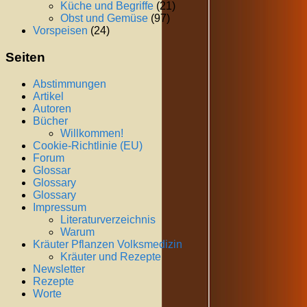
Küche und Begriffe
(21)
Obst und Gemüse
(97)
Vorspeisen
(24)
Seiten
Abstimmungen
Artikel
Autoren
Bücher
Willkommen!
Cookie-Richtlinie (EU)
Forum
Glossar
Glossary
Glossary
Impressum
Literaturverzeichnis
Warum
Kräuter Pflanzen Volksmedizin
Kräuter und Rezepte
Newsletter
Rezepte
Worte