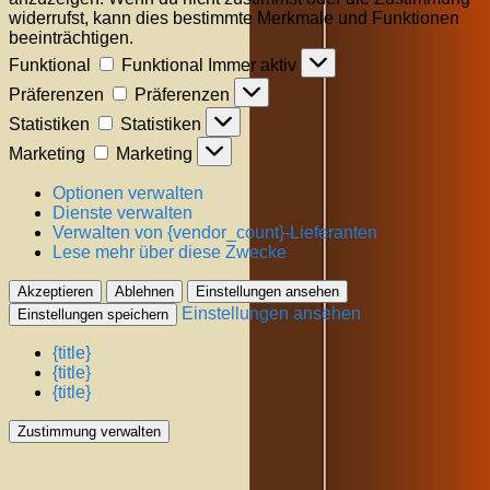
widerrufst, kann dies bestimmte Merkmale und Funktionen
beeinträchtigen.
Funktional
Funktional
Immer aktiv
Präferenzen
Präferenzen
Statistiken
Statistiken
Marketing
Marketing
Optionen verwalten
Dienste verwalten
Verwalten von {vendor_count}-Lieferanten
Lese mehr über diese Zwecke
Akzeptieren
Ablehnen
Einstellungen ansehen
Einstellungen ansehen
Einstellungen speichern
{title}
{title}
{title}
Zustimmung verwalten