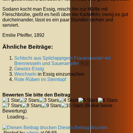
Sodann kocht man Essig, mischt ihn zur Hälfte mit
Fleischbrühe, gießt es heiß über die Kartoffeln, meng es gut
durcheinander, lässt es ein paar Stunden stehen und
serviert.
Emilie Pfeiffer, 1892
Ähnliche Beiträge:
Schtschi aus Spitzlappigem Frauenmantel mit
Brennesseln und
Sauerampfer
🇷🇺
Gewürz-Essig
Weichseln
in Essig einzumachen
Rote Rüben im Steintopf
Bewerten Sie bitte den Beitrag
(Bisher keine
Bewertung)
Loading...
Diesen Beitrag drucken
Posted by
admin
at 06:55