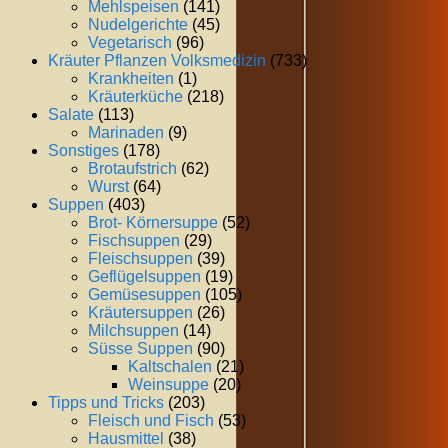
Mehlspeisen
(141)
Nudelgerichte
(45)
Vegetarisch
(96)
Kräuter Pflanzen Volksmedizin
(733)
Krankheiten
(1)
Kräuterküche
(218)
Salate
(113)
Marinaden
(9)
Sonstiges
(178)
Brotaufstrich
(62)
Wurst
(64)
Suppen
(403)
Brot- Körnersuppe
(52)
Fischsuppen
(29)
Fleischsuppen
(39)
Geflügelsuppen
(19)
Gemüsesuppen
(105)
Kräutersuppen
(26)
Milchsuppen
(14)
Süsse Suppen
(90)
Kaltschalen
(21)
Weinsuppe
(20)
Tipps und Tricks
(203)
Fleisch und Fisch
(53)
Hausmittel
(38)