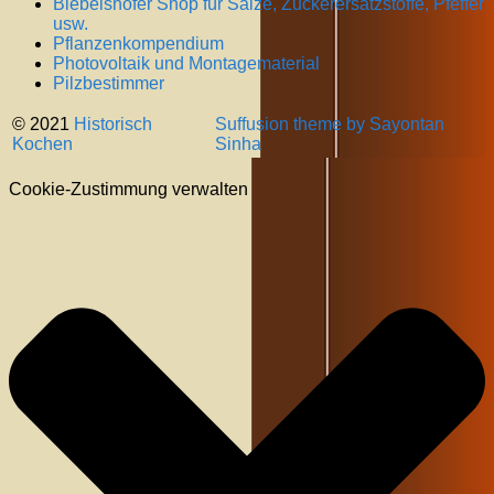
Biebelshofer Shop für Salze, Zuckerersatzstoffe, Pfeffer
usw.
Pflanzenkompendium
Photovoltaik und Montagematerial
Pilzbestimmer
© 2021
Historisch
Suffusion theme by Sayontan
Kochen
Sinha
Cookie-Zustimmung verwalten