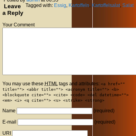
Tagged with:
Essig
,
Kartoffeln
,
Kartoffelsalat
,
Salat
Leave
a Reply
Your Comment
You may use these
HTML
tags and attributes:
<a href=""
title=""> <abbr title=""> <acronym title=""> <b>
<blockquote cite=""> <cite> <code> <del datetime="">
<em> <i> <q cite=""> <s> <strike> <strong>
Name
(required)
E-mail
(required)
URI