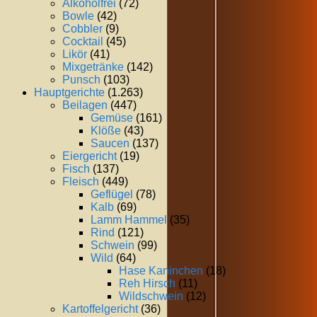
Alkoholfrei
(72)
Bowle
(42)
Cobbler
(9)
Cocktail
(45)
Likör
(41)
Mixgetränke
(142)
Punsch
(103)
Hauptgerichte
(1.263)
Beilagen
(447)
Gemüse
(161)
Klöße
(43)
Saucen
(137)
Eiergericht
(19)
Fisch
(137)
Fleisch
(449)
Geflügel
(78)
Kalb
(69)
Lamm Hammel
(35)
Rind
(121)
Schwein
(99)
Wild
(64)
Hase Kaninchen
(18)
Reh Hirsch
(11)
Wildschwein
(12)
Kartoffelgericht
(36)