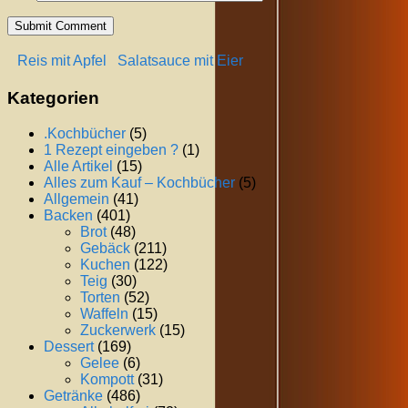
Reis mit Apfel
Salatsauce mit Eier
Kategorien
.Kochbücher
(5)
1 Rezept eingeben ?
(1)
Alle Artikel
(15)
Alles zum Kauf – Kochbücher
(5)
Allgemein
(41)
Backen
(401)
Brot
(48)
Gebäck
(211)
Kuchen
(122)
Teig
(30)
Torten
(52)
Waffeln
(15)
Zuckerwerk
(15)
Dessert
(169)
Gelee
(6)
Kompott
(31)
Getränke
(486)