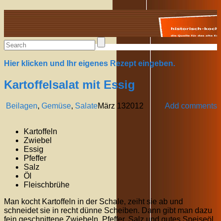
Alte Rezepte online
Hier klicken und Ihr eigenes Rezept eingeben.
Kartoffelsalat mit Essig
Beilagen
,
Gemüse
,
Salate
März
13
2012
Add comments
Kartoffeln
Zwiebel
Essig
Pfeffer
Salz
Öl
Fleischbrühe
Man kocht Kartoffeln in der Schale, zeiht sie ab und
schneidet sie in recht dünne Scheiben. Dann gibt man dazu
fein geschnittene Zwiebeln, Pfeffer, Salz und gutes Speiseöl.