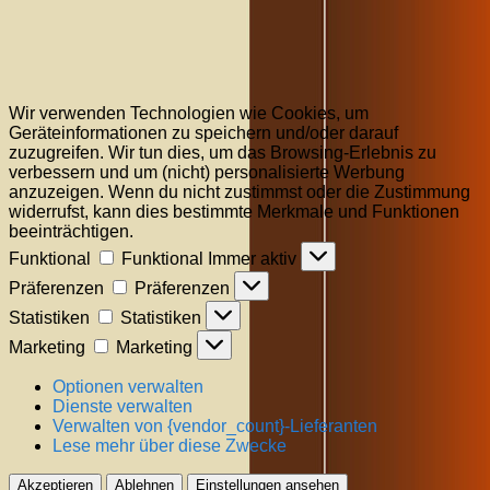
Wir verwenden Technologien wie Cookies, um
Geräteinformationen zu speichern und/oder darauf
zuzugreifen. Wir tun dies, um das Browsing-Erlebnis zu
verbessern und um (nicht) personalisierte Werbung
anzuzeigen. Wenn du nicht zustimmst oder die Zustimmung
widerrufst, kann dies bestimmte Merkmale und Funktionen
beeinträchtigen.
Funktional
Funktional
Immer aktiv
Präferenzen
Präferenzen
Statistiken
Statistiken
Marketing
Marketing
Optionen verwalten
Dienste verwalten
Verwalten von {vendor_count}-Lieferanten
Lese mehr über diese Zwecke
Akzeptieren
Ablehnen
Einstellungen ansehen