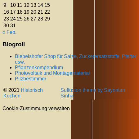
9
10
11
12
13
14
15
16
17
18
19
20
21
22
23
24
25
26
27
28
29
30
31
« Feb.
Blogroll
Biebelshofer Shop für Salze, Zuckerersatzstoffe, Pfeffer
usw.
Pflanzenkompendium
Photovoltaik und Montagematerial
Pilzbestimmer
© 2021
Historisch
Suffusion theme by Sayontan
Kochen
Sinha
Cookie-Zustimmung verwalten