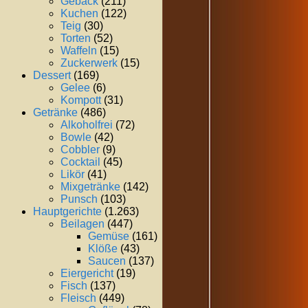
Gebäck
(211)
Kuchen
(122)
Teig
(30)
Torten
(52)
Waffeln
(15)
Zuckerwerk
(15)
Dessert
(169)
Gelee
(6)
Kompott
(31)
Getränke
(486)
Alkoholfrei
(72)
Bowle
(42)
Cobbler
(9)
Cocktail
(45)
Likör
(41)
Mixgetränke
(142)
Punsch
(103)
Hauptgerichte
(1.263)
Beilagen
(447)
Gemüse
(161)
Klöße
(43)
Saucen
(137)
Eiergericht
(19)
Fisch
(137)
Fleisch
(449)