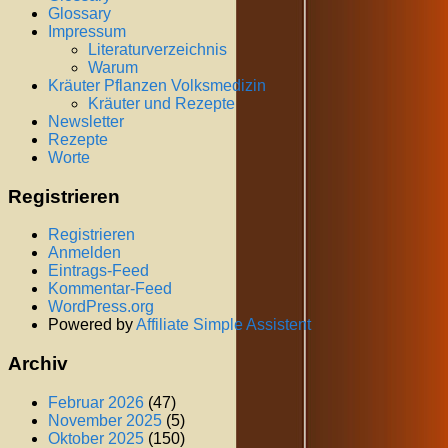
Glossary
Impressum
Literaturverzeichnis
Warum
Kräuter Pflanzen Volksmedizin
Kräuter und Rezepte
Newsletter
Rezepte
Worte
Registrieren
Registrieren
Anmelden
Eintrags-Feed
Kommentar-Feed
WordPress.org
Powered by
Affiliate Simple Assistent
Archiv
Februar 2026
(47)
November 2025
(5)
Oktober 2025
(150)