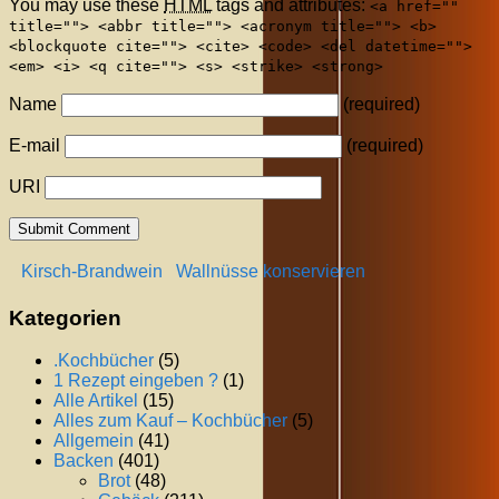
You may use these
HTML
tags and attributes:
<a href=""
title=""> <abbr title=""> <acronym title=""> <b>
<blockquote cite=""> <cite> <code> <del datetime="">
<em> <i> <q cite=""> <s> <strike> <strong>
Name
(required)
E-mail
(required)
URI
Kirsch-Brandwein
Wallnüsse konservieren
Kategorien
.Kochbücher
(5)
1 Rezept eingeben ?
(1)
Alle Artikel
(15)
Alles zum Kauf – Kochbücher
(5)
Allgemein
(41)
Backen
(401)
Brot
(48)