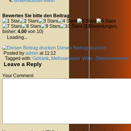
Birkenwasser-Wein
Bewerten Sie bitte den Beitrag
(
1
Bewertungen,
bisher:
4,00
von 10)
Loading...
Diesen Beitrag drucken
Posted by
admin
at 11:12
Tagged with:
Getränk
,
Melissenwein
,
Wein
,
Zitronenmelisse
Leave a Reply
Your Comment