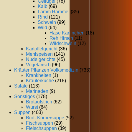
Geflügel
(78)
Kalb
(69)
Lamm Hammel
(35)
Rind
(121)
Schwein
(99)
Wild
(64)
Hase Kaninchen
(18)
Reh Hirsch
(11)
Wildschwein
(12)
Kartoffelgericht
(36)
Mehlspeisen
(141)
Nudelgerichte
(45)
Vegetarisch
(96)
Kräuter Pflanzen Volksmedizin
(733)
Krankheiten
(1)
Kräuterküche
(218)
Salate
(113)
Marinaden
(9)
Sonstiges
(178)
Brotaufstrich
(62)
Wurst
(64)
Suppen
(403)
Brot- Körnersuppe
(52)
Fischsuppen
(29)
Fleischsuppen
(39)