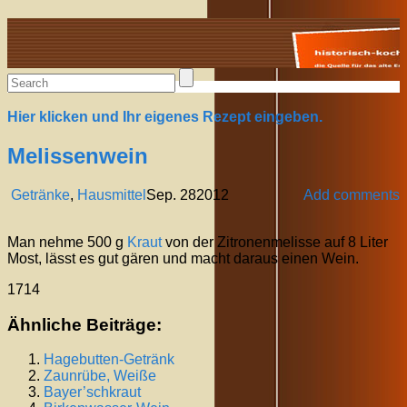
Alte Rezepte online
Hier klicken und Ihr eigenes Rezept eingeben.
Melissenwein
Getränke
,
Hausmittel
Sep.
28
2012
Add comments
Man nehme 500 g
Kraut
von der Zitronenmelisse auf 8 Liter
Most, lässt es gut gären und macht daraus einen Wein.
1714
Ähnliche Beiträge:
Hagebutten-Getränk
Zaunrübe, Weiße
Bayer’schkraut