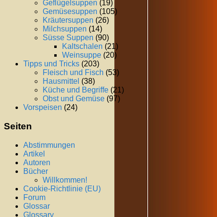
Geflügelsuppen
(19)
Gemüsesuppen
(105)
Kräutersuppen
(26)
Milchsuppen
(14)
Süsse Suppen
(90)
Kaltschalen
(21)
Weinsuppe
(20)
Tipps und Tricks
(203)
Fleisch und Fisch
(53)
Hausmittel
(38)
Küche und Begriffe
(21)
Obst und Gemüse
(97)
Vorspeisen
(24)
Seiten
Abstimmungen
Artikel
Autoren
Bücher
Willkommen!
Cookie-Richtlinie (EU)
Forum
Glossar
Glossary