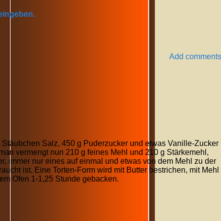
 eingeben.
Add comment
m Stäubchen Salz, 450 g Puderzucker und etwas Vanille-Zucker
 man vermengt nun 210 g feines Mehl und 210 g Stärkemehl,
ier, immer nur eines auf einmal und etwas von dem Mehl zu der
raucht ist. Eine Torten-Form wird mit Butter bestrichen, mit Mehl
issem Ofen 1-1,25 Stunde gebacken.