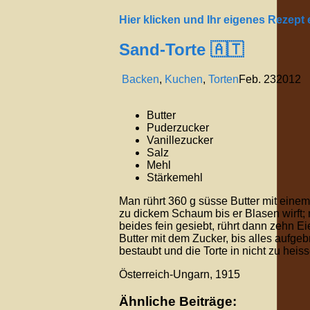
Hier klicken und Ihr eigenes Rezept
Sand-Torte 🇦🇹
Backen
,
Kuchen
,
Torten
Feb.
23
2012
Butter
Puderzucker
Vanillezucker
Salz
Mehl
Stärkemehl
Man rührt 360 g süsse Butter mit eine
zu dickem Schaum bis er Blasen wirft;
beides fein gesiebt, rührt dann zehn E
Butter mit dem Zucker, bis alles aufgeb
bestaubt und die Torte in nicht zu he
Österreich-Ungarn, 1915
Ähnliche Beiträge: