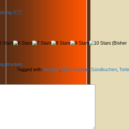
üllung 🇦🇹
(Bisher
rag drucken
Tagged with:
Kuchen
,
Mehl Backen
,
Sandkuchen
,
Tort