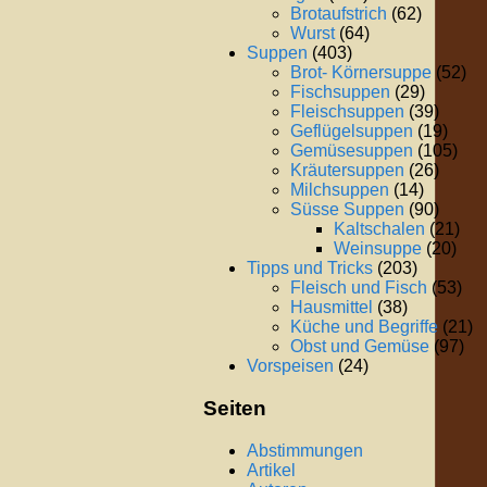
Brotaufstrich
(62)
Wurst
(64)
Suppen
(403)
Brot- Körnersuppe
(52)
Fischsuppen
(29)
Fleischsuppen
(39)
Geflügelsuppen
(19)
Gemüsesuppen
(105)
Kräutersuppen
(26)
Milchsuppen
(14)
Süsse Suppen
(90)
Kaltschalen
(21)
Weinsuppe
(20)
Tipps und Tricks
(203)
Fleisch und Fisch
(53)
Hausmittel
(38)
Küche und Begriffe
(21)
Obst und Gemüse
(97)
Vorspeisen
(24)
Seiten
Abstimmungen
Artikel