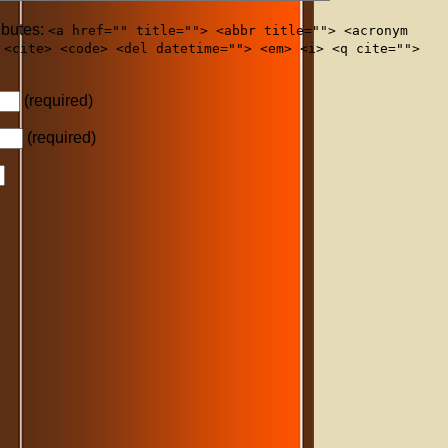
ibutes:
<a href="" title=""> <abbr title=""> <acronym
 <cite> <code> <del datetime=""> <em> <i> <q cite="">
(required)
(required)