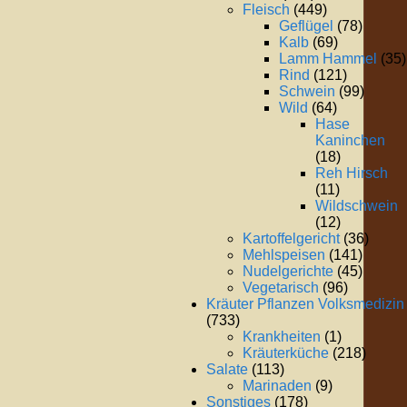
Fleisch
(449)
Geflügel
(78)
Kalb
(69)
Lamm Hammel
(35)
Rind
(121)
Schwein
(99)
Wild
(64)
Hase
Kaninchen
(18)
Reh Hirsch
(11)
Wildschwein
(12)
Kartoffelgericht
(36)
Mehlspeisen
(141)
Nudelgerichte
(45)
Vegetarisch
(96)
Kräuter Pflanzen Volksmedizin
(733)
Krankheiten
(1)
Kräuterküche
(218)
Salate
(113)
Marinaden
(9)
Sonstiges
(178)