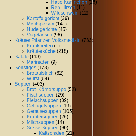
Hase Kaninchen
(18)
Reh Hirsch
(11)
Wildschwein
(12)
Kartoffelgericht
(36)
Mehlspeisen
(141)
Nudelgerichte
(45)
Vegetarisch
(96)
Kräuter Pflanzen Volksmedizin
(733)
Krankheiten
(1)
Kräuterküche
(218)
Salate
(113)
Marinaden
(9)
Sonstiges
(178)
Brotaufstrich
(62)
Wurst
(64)
Suppen
(403)
Brot- Körnersuppe
(52)
Fischsuppen
(29)
Fleischsuppen
(39)
Geflügelsuppen
(19)
Gemüsesuppen
(105)
Kräutersuppen
(26)
Milchsuppen
(14)
Süsse Suppen
(90)
Kaltschalen
(21)