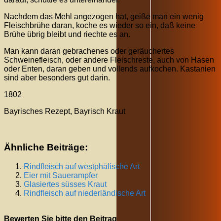
Nachdem das Mehl angezogen hat, geiße man ein wenig
Fleischbrühe daran, koche es wieder so ein, daß keine
Brühe übrig bleibt und riechte es an.
Man kann daran gebrachenes oder geräuchertes
Schweinefleisch, oder andere Fleischreste, auch von Hasen
oder Enten, daran geben und vollends aufkochen. Kastanien
sind aber besonders gut darin.
1802
Bayrisches Rezept, Bayrisch Kraut
Ähnliche Beiträge:
Rindfleisch auf westphälische Art
Eier mit
Sauerampfer
Glasiertes süsses Kraut
Rindfleisch auf niederländische Art
Bewerten Sie bitte den Beitrag