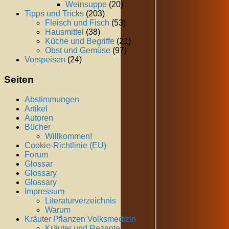
Weinsuppe
(20)
Tipps und Tricks
(203)
Fleisch und Fisch
(53)
Hausmittel
(38)
Küche und Begriffe
(21)
Obst und Gemüse
(97)
Vorspeisen
(24)
Seiten
Abstimmungen
Artikel
Autoren
Bücher
Willkommen!
Cookie-Richtlinie (EU)
Forum
Glossar
Glossary
Glossary
Impressum
Literaturverzeichnis
Warum
Kräuter Pflanzen Volksmedizin
Kräuter und Rezepte