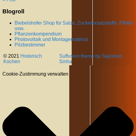
Blogroll
Biebelshofer Shop für Salze, Zuckerersatzstoffe, Pfeffer
usw.
Pflanzenkompendium
Photovoltaik und Montagematerial
Pilzbestimmer
© 2021
Historisch
Suffusion theme by Sayontan
Kochen
Sinha
Cookie-Zustimmung verwalten