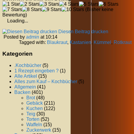
(Bisher keine
Bewertung)
Loading...
Diesen Beitrag drucken
Posted by
admin
at 10:14
Tagged with:
Blaukraut
,
Kastanien
,
Kümmel
,
Rotkraut
Kategorien
.Kochbücher
(5)
1 Rezept eingeben ?
(1)
Alle Artikel
(15)
Alles zum Kauf – Kochbücher
(5)
Allgemein
(41)
Backen
(401)
Brot
(48)
Gebäck
(211)
Kuchen
(122)
Teig
(30)
Torten
(52)
Waffeln
(15)
Zuckerwerk
(15)