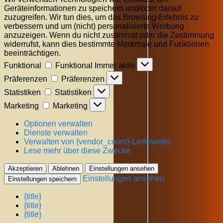
Geräteinformationen zu speichern und/oder darauf
zuzugreifen. Wir tun dies, um das Browsing-Erlebnis zu
verbessern und um (nicht) personalisierte Werbung
anzuzeigen. Wenn du nicht zustimmst oder die Zustimmung
widerrufst, kann dies bestimmte Merkmale und Funktionen
beeinträchtigen.
Funktional
Funktional
Immer aktiv
Präferenzen
Präferenzen
Statistiken
Statistiken
Marketing
Marketing
Optionen verwalten
Dienste verwalten
Verwalten von {vendor_count}-Lieferanten
Lese mehr über diese Zwecke
Akzeptieren
Ablehnen
Einstellungen ansehen
Einstellungen ansehen
Einstellungen speichern
{title}
{title}
{title}