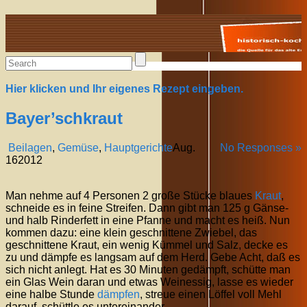
Alte Rezepte online
Hier klicken und Ihr eigenes Rezept eingeben.
Bayer’schkraut
Beilagen
,
Gemüse
,
Hauptgerichte
Aug.
No Responses »
16
2012
Man nehme auf 4 Personen 2 große Stücke blaues
Kraut
,
schneide es in feine Streifen. Dann gibt man 125 g Gänse-
und halb Rinderfett in eine Pfanne und macht es heiß. Nun
kommen dazu: eine klein geschnittene Zwiebel, das
geschnittene Kraut, ein wenig Kümmel und Salz, decke es
zu und dämpfe es langsam auf dem Herd. Gebe Acht, daß es
sich nicht anlegt. Hat es 30 Minuten gedämpft, schütte man
ein Glas Wein daran und etwas Weinessig, lasse es wieder
eine halbe Stunde
dämpfen
, streue einen Löffel voll Mehl
darauf, schüttle es untereinander.