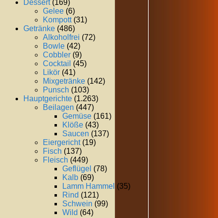
Dessert
(169)
Gelee
(6)
Kompott
(31)
Getränke
(486)
Alkoholfrei
(72)
Bowle
(42)
Cobbler
(9)
Cocktail
(45)
Likör
(41)
Mixgetränke
(142)
Punsch
(103)
Hauptgerichte
(1.263)
Beilagen
(447)
Gemüse
(161)
Klöße
(43)
Saucen
(137)
Eiergericht
(19)
Fisch
(137)
Fleisch
(449)
Geflügel
(78)
Kalb
(69)
Lamm Hammel
(35)
Rind
(121)
Schwein
(99)
Wild
(64)