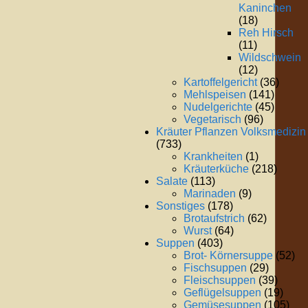
Kaninchen
(18)
Reh Hirsch
(11)
Wildschwein
(12)
Kartoffelgericht
(36)
Mehlspeisen
(141)
Nudelgerichte
(45)
Vegetarisch
(96)
Kräuter Pflanzen Volksmedizin
(733)
Krankheiten
(1)
Kräuterküche
(218)
Salate
(113)
Marinaden
(9)
Sonstiges
(178)
Brotaufstrich
(62)
Wurst
(64)
Suppen
(403)
Brot- Körnersuppe
(52)
Fischsuppen
(29)
Fleischsuppen
(39)
Geflügelsuppen
(19)
Gemüsesuppen
(105)