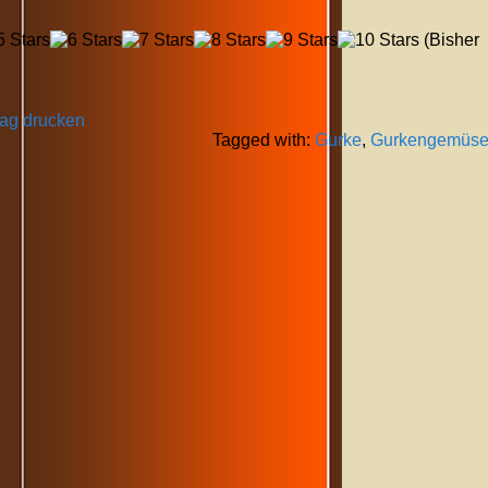
(Bisher
rag drucken
Tagged with:
Gurke
,
Gurkengemüs