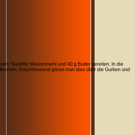
nem Teelöffel Weizenmehl und 40 g Butter bereiten. In die
ufkochen. Anschliessend giesst man dies über die Gurken und