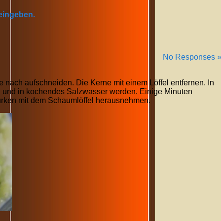
 eingeben.
No Responses 
 nach aufschneiden. Die Kerne mit einem Löffel entfernen. In
 und in kochendes Salzwasser werden. Einige Minuten
Gurken mit dem Schaumlöffel herausnehmen.