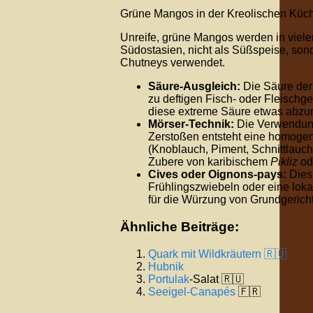
Grüne Mangos in der Kreolischen Küc
Unreife, grüne Mangos werden in viele
Südostasien, nicht als Süßspeise, sond
Chutneys verwendet.
Säure-Ausgleich:
Die Säure der
zu deftigen Fisch- oder Fleischg
diese extreme Säure etwas abzum
Mörser-Technik:
Die Verwendu
Zerstoßen entsteht eine homogene
(Knoblauch, Piment, Schnittlauch
Zubere von karibischem
Pikliz
od
Cives oder Oignons-pays:
Dies 
Frühlingszwiebeln oder eine loka
für die Würzung von Grundgerichte
Ähnliche Beiträge:
Quark mit Wildkräutern 🇷🇺
Hubnik
Portulak
-Salat 🇷🇺
Seeigel-
Canapés
🇫🇷