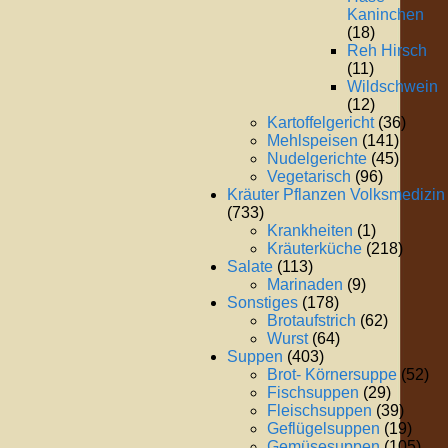
Kaninchen
(18)
Reh Hirsch
(11)
Wildschwein
(12)
Kartoffelgericht
(36)
Mehlspeisen
(141)
Nudelgerichte
(45)
Vegetarisch
(96)
Kräuter Pflanzen Volksmedizin
(733)
Krankheiten
(1)
Kräuterküche
(218)
Salate
(113)
Marinaden
(9)
Sonstiges
(178)
Brotaufstrich
(62)
Wurst
(64)
Suppen
(403)
Brot- Körnersuppe
(52)
Fischsuppen
(29)
Fleischsuppen
(39)
Geflügelsuppen
(19)
Gemüsesuppen
(105)