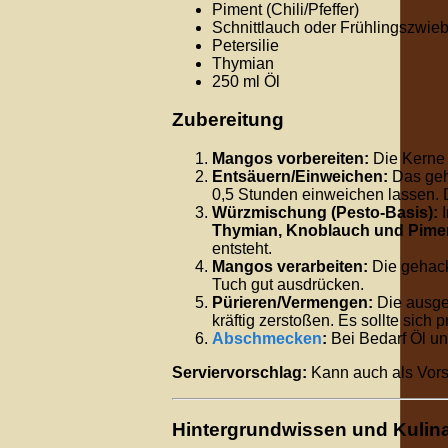
Piment (Chili/Pfeffer)
Schnittlauch oder Frühlingszwieb
Petersilie
Thymian
250 ml Öl
Zubereitung
Mangos vorbereiten:
Die Kerne 
Entsäuern/Einweichen:
Das geh
0,5 Stunden einweichen lassen. D
Würzmischung (Pesto-Basis):
I
Thymian, Knoblauch und Pime
entsteht.
Mangos verarbeiten:
Die gehac
Tuch gut ausdrücken.
Pürieren/Vermengen:
Die ausge
kräftig zerstoßen. Es sollte sich 
Abschmecken
:
Bei Bedarf Öl un
Serviervorschlag:
Kann auch als Vors
Hintergrundwissen und Kulina