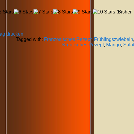
(Bisher
rag drucken
Tagged with:
Französisches Rezept
,
Frühlingszwiebeln
Kreolisches Rezept
,
Mango
,
Sala