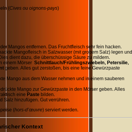
eln (
Cives ou oignons-pays
)
der Mangos entfernen. Das Fruchtfleisch sehr fein hacken.
ackte Mangofleisch in Salzwasser (mit grobem Salz) legen un
ies dient dazu, die überschüssige Säure zu mildern.
n einem Mörser
Schnittlauch/Frühlingszwiebeln, Petersilie,
nt
geben. Alles gut zerstoßen, bis eine feine Gewürzpaste
kte Mango aus dem Wasser nehmen und in einem sauberen
drückte Mango zur Gewürzpaste in den Mörser geben. Alles
praktisch eine
Paste
bilden.
d Salz hinzufügen. Gut verrühren.
peise (
hors-d’œuvre
) serviert werden.
rischer Kontext