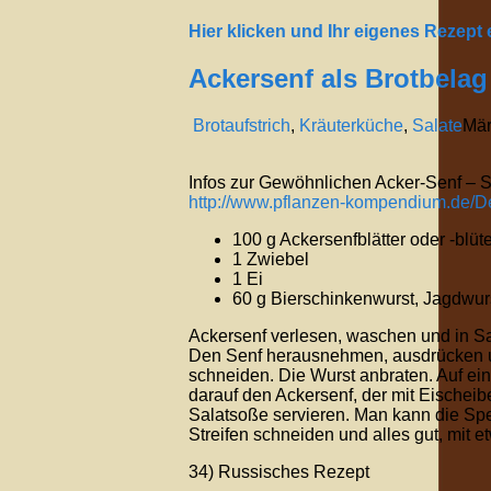
Hier klicken und Ihr eigenes Rezept
Ackersenf als Brotbelag
Brotaufstrich
,
Kräuterküche
,
Salate
Mä
Infos zur Gewöhnlichen Acker-Senf – S
http://www.pflanzen-kompendium.de/De
100 g Ackersenfblätter oder -blüt
1 Zwiebel
1 Ei
60 g Bierschinkenwurst, Jagdwur
Ackersenf verlesen, waschen und in S
Den Senf herausnehmen, ausdrücken un
schneiden. Die Wurst anbraten. Auf ei
darauf den Ackersenf, der mit Eischeib
Salatsoße servieren. Man kann die Spei
Streifen schneiden und alles gut, mit 
34) Russisches Rezept