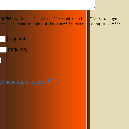
ibutes:
<a href="" title=""> <abbr title=""> <acronym
 <cite> <code> <del datetime=""> <em> <i> <q cite="">
(required)
(required)
emüse aus Ackersenf 🇷🇺