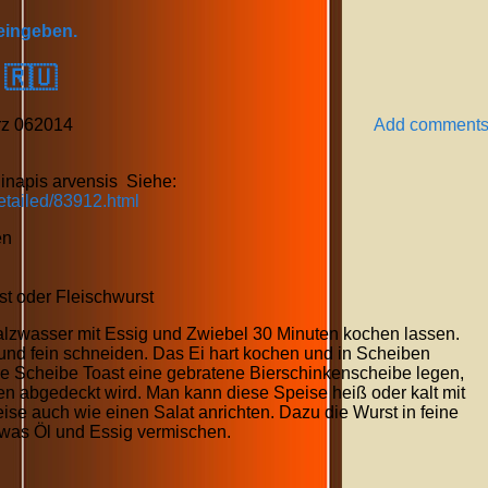
 eingeben.
 🇷🇺
rz
06
2014
Add comment
inapis arvensis Siehe:
tailed/83912.html
en
st oder Fleischwurst
alzwasser mit Essig und Zwiebel 30 Minuten kochen lassen.
d fein schneiden. Das Ei hart kochen und in Scheiben
ne Scheibe Toast eine gebratene Bierschinkenscheibe legen,
en abgedeckt wird. Man kann diese Speise heiß oder kalt mit
se auch wie einen Salat anrichten. Dazu die Wurst in feine
etwas Öl und Essig vermischen.