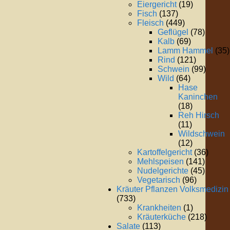
Eiergericht
(19)
Fisch
(137)
Fleisch
(449)
Geflügel
(78)
Kalb
(69)
Lamm Hammel
(35)
Rind
(121)
Schwein
(99)
Wild
(64)
Hase
Kaninchen
(18)
Reh Hirsch
(11)
Wildschwein
(12)
Kartoffelgericht
(36)
Mehlspeisen
(141)
Nudelgerichte
(45)
Vegetarisch
(96)
Kräuter Pflanzen Volksmedizin
(733)
Krankheiten
(1)
Kräuterküche
(218)
Salate
(113)