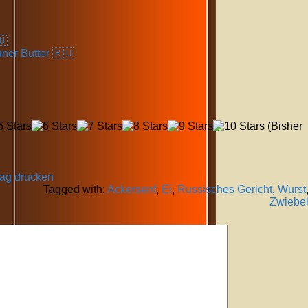
🇺
ner Butter 🇷🇺
(Bisher
rag drucken
Tagged with:
Ackersenf
,
Ei
,
Russisches Gericht
,
Wurst
Zwiebe