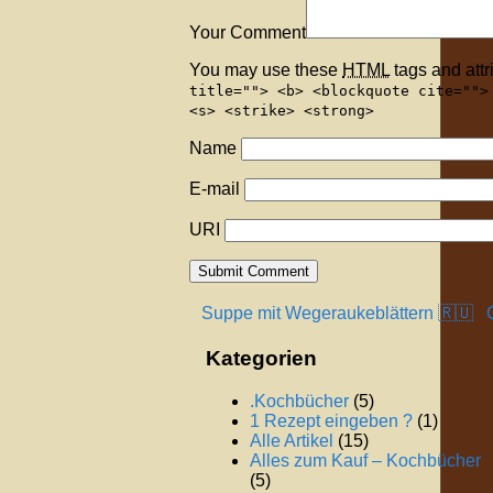
Your Comment
You may use these
HTML
tags and attr
title=""> <b> <blockquote cite="">
<s> <strike> <strong>
Name
E-mail
URI
Suppe mit Wegeraukeblättern 🇷🇺
G
Kategorien
.Kochbücher
(5)
1 Rezept eingeben ?
(1)
Alle Artikel
(15)
Alles zum Kauf – Kochbücher
(5)