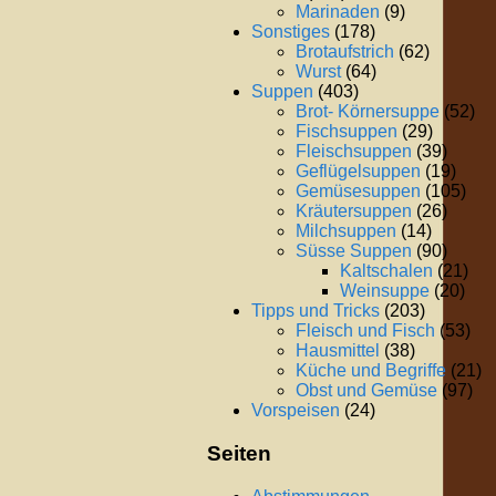
Marinaden
(9)
Sonstiges
(178)
Brotaufstrich
(62)
Wurst
(64)
Suppen
(403)
Brot- Körnersuppe
(52)
Fischsuppen
(29)
Fleischsuppen
(39)
Geflügelsuppen
(19)
Gemüsesuppen
(105)
Kräutersuppen
(26)
Milchsuppen
(14)
Süsse Suppen
(90)
Kaltschalen
(21)
Weinsuppe
(20)
Tipps und Tricks
(203)
Fleisch und Fisch
(53)
Hausmittel
(38)
Küche und Begriffe
(21)
Obst und Gemüse
(97)
Vorspeisen
(24)
Seiten