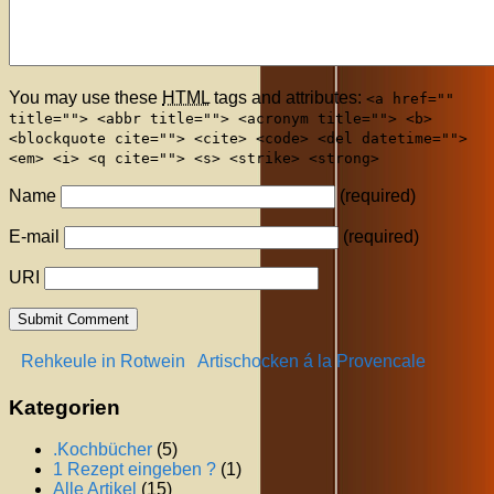
You may use these
HTML
tags and attributes:
<a href=""
title=""> <abbr title=""> <acronym title=""> <b>
<blockquote cite=""> <cite> <code> <del datetime="">
<em> <i> <q cite=""> <s> <strike> <strong>
Name
(required)
E-mail
(required)
URI
Rehkeule in Rotwein
Artischocken á la Provencale
Kategorien
.Kochbücher
(5)
1 Rezept eingeben ?
(1)
Alle Artikel
(15)