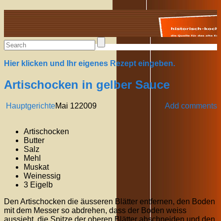
Alte Rezepte online
Hier klicken und Ihr eigenes Rezept eingeben.
Artischocken in gelber Sauce
Hauptgerichte
Mai
12
2009
Add comments
Artischocken
Butter
Salz
Mehl
Muskat
Weinessig
3 Eigelb
Den Artischocken die äusseren Blätter entfernen, den Boden
mit dem Messer so abdrehen, dass der Boden weiss
aussieht, die Spitze der oberen Blätter abschneiden und den