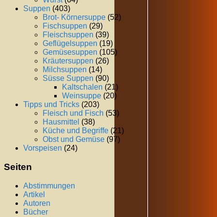
Suppen
(403)
Brot- Körnersuppe
(52)
Fischsuppen
(29)
Fleischsuppen
(39)
Geflügelsuppen
(19)
Gemüsesuppen
(105)
Kräutersuppen
(26)
Milchsuppen
(14)
Süsse Suppen
(90)
Kaltschalen
(21)
Weinsuppe
(20)
Tipps und Tricks
(203)
Fleisch und Fisch
(53)
Hausmittel
(38)
Küche und Begriffe
(21)
Obst und Gemüse
(97)
Vorspeisen
(24)
Seiten
Abstimmungen
Artikel
Autoren
Bücher