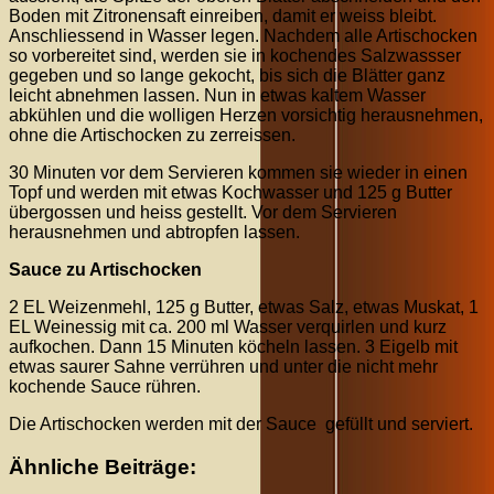
Boden mit Zitronensaft einreiben, damit er weiss bleibt.
Anschliessend in Wasser legen. Nachdem alle Artischocken
so vorbereitet sind, werden sie in kochendes Salzwassser
gegeben und so lange gekocht, bis sich die Blätter ganz
leicht abnehmen lassen. Nun in etwas kaltem Wasser
abkühlen und die wolligen Herzen vorsichtig herausnehmen,
ohne die Artischocken zu zerreissen.
30 Minuten vor dem Servieren kommen sie wieder in einen
Topf und werden mit etwas Kochwasser und 125 g Butter
übergossen und heiss gestellt. Vor dem Servieren
herausnehmen und abtropfen lassen.
Sauce zu Artischocken
2 EL Weizenmehl, 125 g Butter, etwas Salz, etwas Muskat, 1
EL Weinessig mit ca. 200 ml Wasser verquirlen und kurz
aufkochen. Dann 15 Minuten köcheln lassen. 3 Eigelb mit
etwas saurer Sahne verrühren und unter die nicht mehr
kochende Sauce rühren.
Die Artischocken werden mit der Sauce gefüllt und serviert.
Ähnliche Beiträge: