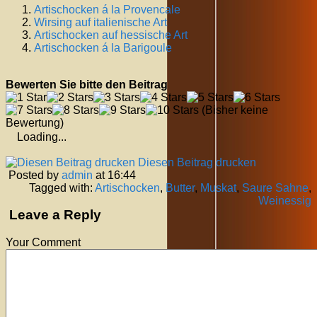
Artischocken á la Provencale
Wirsing auf italienische Art
Artischocken auf hessische Art
Artischocken á la Barigoule
Bewerten Sie bitte den Beitrag
(Bisher keine
Bewertung)
Loading...
Diesen Beitrag drucken
Posted by
admin
at 16:44
Tagged with:
Artischocken
,
Butter
,
Muskat
,
Saure Sahne
,
Weinessig
Leave a Reply
Your Comment