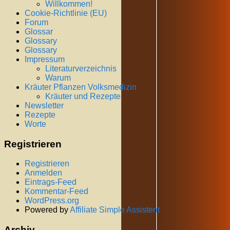
Willkommen!
Cookie-Richtlinie (EU)
Forum
Glossar
Glossary
Glossary
Impressum
Literaturverzeichnis
Warum
Kräuter Pflanzen Volksmedizin
Kräuter und Rezepte
Newsletter
Rezepte
Worte
Registrieren
Registrieren
Anmelden
Eintrags-Feed
Kommentar-Feed
WordPress.org
Powered by
Affiliate Simple Assistent
Archiv