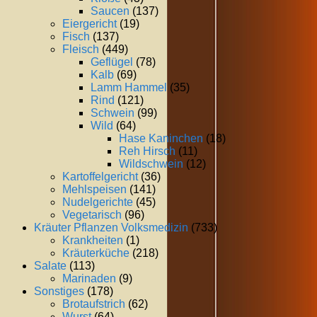
Saucen
(137)
Eiergericht
(19)
Fisch
(137)
Fleisch
(449)
Geflügel
(78)
Kalb
(69)
Lamm Hammel
(35)
Rind
(121)
Schwein
(99)
Wild
(64)
Hase Kaninchen
(18)
Reh Hirsch
(11)
Wildschwein
(12)
Kartoffelgericht
(36)
Mehlspeisen
(141)
Nudelgerichte
(45)
Vegetarisch
(96)
Kräuter Pflanzen Volksmedizin
(733)
Krankheiten
(1)
Kräuterküche
(218)
Salate
(113)
Marinaden
(9)
Sonstiges
(178)
Brotaufstrich
(62)
Wurst
(64)