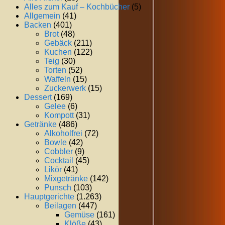
Alles zum Kauf – Kochbücher
(5)
Allgemein
(41)
Backen
(401)
Brot
(48)
Gebäck
(211)
Kuchen
(122)
Teig
(30)
Torten
(52)
Waffeln
(15)
Zuckerwerk
(15)
Dessert
(169)
Gelee
(6)
Kompott
(31)
Getränke
(486)
Alkoholfrei
(72)
Bowle
(42)
Cobbler
(9)
Cocktail
(45)
Likör
(41)
Mixgetränke
(142)
Punsch
(103)
Hauptgerichte
(1.263)
Beilagen
(447)
Gemüse
(161)
Klöße
(43)