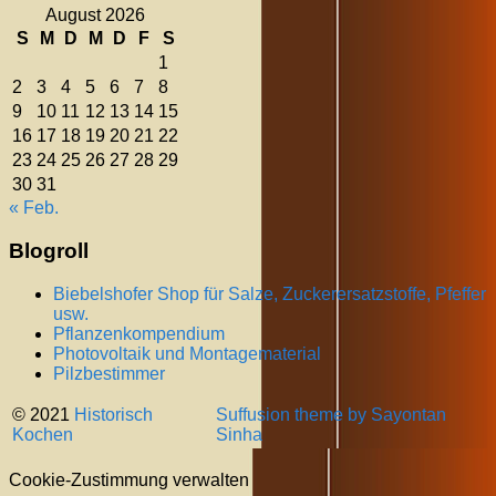
August 2026
S
M
D
M
D
F
S
1
2
3
4
5
6
7
8
9
10
11
12
13
14
15
16
17
18
19
20
21
22
23
24
25
26
27
28
29
30
31
« Feb.
Blogroll
Biebelshofer Shop für Salze, Zuckerersatzstoffe, Pfeffer
usw.
Pflanzenkompendium
Photovoltaik und Montagematerial
Pilzbestimmer
© 2021
Historisch
Suffusion theme by Sayontan
Kochen
Sinha
Cookie-Zustimmung verwalten