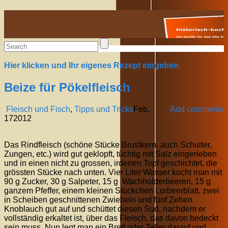
Alte Rezepte online
Hier klicken und Ihr eigenes Rezept eingeben.
Beize für Pökelfleisch
Fleisch und Fisch
,
Tipps und Tricks
Feb.
Add comments
17
2012
Das Rindfleisch (schöne Stücke Brustkern, auch Schulter,
Zungen, etc.) wird gut geklopft, tüchtig mit Salz eingerieben
und in einen nicht zu grossen, irdenen Topf geschichtet, die
grössten Stücke nach unten. Vier Liter Wasser kocht man mit
90 g Zucker, 30 g Salpeter, 15 g Wachholderbeeren, 15 g
ganzem Pfeffer, einem kleinen Stückchen Lorbeerblatt, zwei
in Scheiben geschnittenen Zwiebeln und fünf Zehen
Knoblauch gut auf und schüttet diesen Sud, nachdem er
vollständig erkaltet ist, über das Fleisch, das davon bedeckt
sein muss. Nun legt man ein Brett oder Teller darauf und