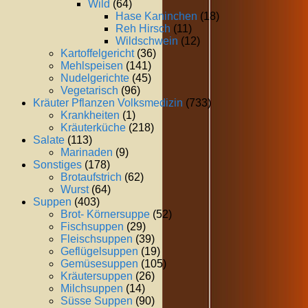
Wild
(64)
Hase Kaninchen
(18)
Reh Hirsch
(11)
Wildschwein
(12)
Kartoffelgericht
(36)
Mehlspeisen
(141)
Nudelgerichte
(45)
Vegetarisch
(96)
Kräuter Pflanzen Volksmedizin
(733)
Krankheiten
(1)
Kräuterküche
(218)
Salate
(113)
Marinaden
(9)
Sonstiges
(178)
Brotaufstrich
(62)
Wurst
(64)
Suppen
(403)
Brot- Körnersuppe
(52)
Fischsuppen
(29)
Fleischsuppen
(39)
Geflügelsuppen
(19)
Gemüsesuppen
(105)
Kräutersuppen
(26)
Milchsuppen
(14)
Süsse Suppen
(90)