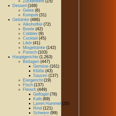
Zuckerwerk
(15)
Dessert
(169)
Gelee
(6)
Kompott
(31)
Getränke
(486)
Alkoholfrei
(72)
Bowle
(42)
Cobbler
(9)
Cocktail
(45)
Likör
(41)
Mixgetränke
(142)
Punsch
(103)
Hauptgerichte
(1.263)
Beilagen
(447)
Gemüse
(161)
Klöße
(43)
Saucen
(137)
Eiergericht
(19)
Fisch
(137)
Fleisch
(449)
Geflügel
(78)
Kalb
(69)
Lamm Hammel
(35)
Rind
(121)
Schwein
(99)