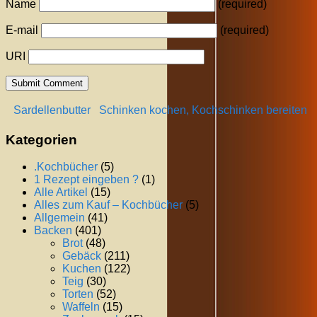
Name
(required)
E-mail
(required)
URI
Sardellenbutter
Schinken kochen, Kochschinken bereiten
Kategorien
.Kochbücher
(5)
1 Rezept eingeben ?
(1)
Alle Artikel
(15)
Alles zum Kauf – Kochbücher
(5)
Allgemein
(41)
Backen
(401)
Brot
(48)
Gebäck
(211)
Kuchen
(122)
Teig
(30)
Torten
(52)
Waffeln
(15)