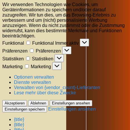
Wir verwenden Technologien wie Cookies, um
Geräteinformationen zu speichern und/oder darauf
zuzugreifen. Wir tun dies, um das Browsing-Erlebnis zu
verbessern und um (nicht) personalisierte Werbung
anzuzeigen. Wenn du nicht zustimmst oder die Zustimmung
widerrufst, kann dies bestimmte Merkmale und Funktionen
beeinträchtigen.
Funktional
Funktional
Immer aktiv
Präferenzen
Präferenzen
Statistiken
Statistiken
Marketing
Marketing
Optionen verwalten
Dienste verwalten
Verwalten von {vendor_count}-Lieferanten
Lese mehr über diese Zwecke
Akzeptieren
Ablehnen
Einstellungen ansehen
Einstellungen ansehen
Einstellungen speichern
{title}
{title}
{title}