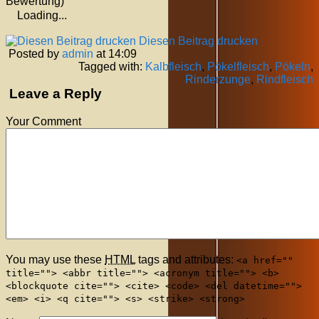
Bewertung)
Loading...
Diesen Beitrag drucken
Posted by
admin
at 14:09
Tagged with:
Kalbfleisch
,
Pökelfleisch
,
Pökeln
,
Rinderzunge
,
Rindfleisch
Leave a Reply
Your Comment
You may use these
HTML
tags and attributes:
<a href=""
title=""> <abbr title=""> <acronym title=""> <b>
<blockquote cite=""> <cite> <code> <del datetime="">
<em> <i> <q cite=""> <s> <strike> <strong>