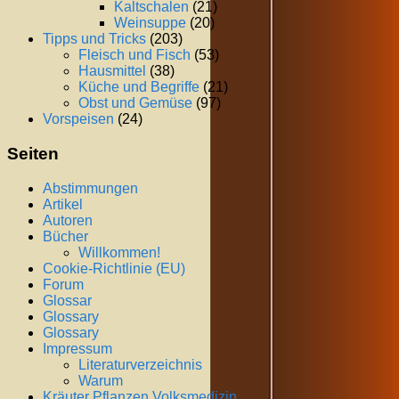
Kaltschalen
(21)
Weinsuppe
(20)
Tipps und Tricks
(203)
Fleisch und Fisch
(53)
Hausmittel
(38)
Küche und Begriffe
(21)
Obst und Gemüse
(97)
Vorspeisen
(24)
Seiten
Abstimmungen
Artikel
Autoren
Bücher
Willkommen!
Cookie-Richtlinie (EU)
Forum
Glossar
Glossary
Glossary
Impressum
Literaturverzeichnis
Warum
Kräuter Pflanzen Volksmedizin