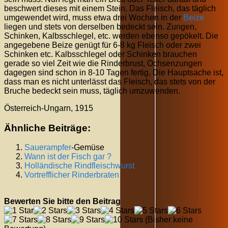
beschwert dieses mit einem Stein. Das Fleisch, das täglich
umgewendet wird, muss etwa drei Wochen in der
Beize
liegen und stets von derselben bedeckt sein. Zungen,
Schinken, Kalbsschlegel, etc. werden ebenso gepökelt. Die
angegebene Beize genügt für 6-8 kg Fleisch oder zwei
Schinken etc. Kalbsschlegel oder Schinken brauchen
gerade so viel Zeit wie die Rinderbrust, Ochsenzungen
dagegen sind schon in 8-10 Tagen fertig. Die Hauptsache ist,
dass man es nicht unterlässt das Fleisch, das stets von der
Bruche bedeckt sein muss, täglich umzuwenden.
Österreich-Ungarn, 1915
Ähnliche Beiträge:
Sauerampfer
-Gemüse
Wann ist der Fisch gar ?
Holländische Rindfleischwurst
Vortrefflicher Rinderbraten
Bewerten Sie bitte den Beitrag
(Bisher keine