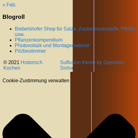
« Feb.
Blogroll
Biebelshofer Shop für Salze, Zuckerersatzstoffe, Pfeffer
usw.
Pflanzenkompendium
Photovoltaik und Montagematerial
Pilzbestimmer
© 2021
Historisch
Suffusion theme by Sayontan
Kochen
Sinha
Cookie-Zustimmung verwalten