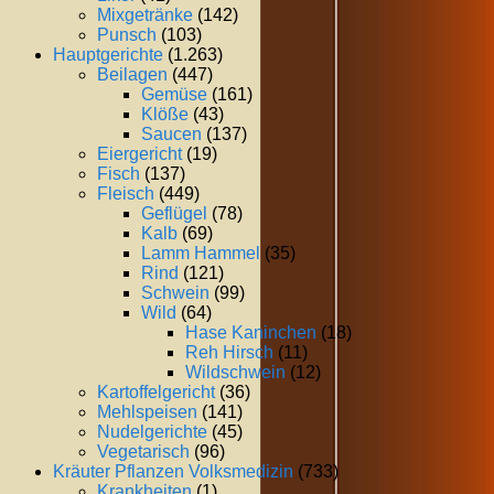
Mixgetränke
(142)
Punsch
(103)
Hauptgerichte
(1.263)
Beilagen
(447)
Gemüse
(161)
Klöße
(43)
Saucen
(137)
Eiergericht
(19)
Fisch
(137)
Fleisch
(449)
Geflügel
(78)
Kalb
(69)
Lamm Hammel
(35)
Rind
(121)
Schwein
(99)
Wild
(64)
Hase Kaninchen
(18)
Reh Hirsch
(11)
Wildschwein
(12)
Kartoffelgericht
(36)
Mehlspeisen
(141)
Nudelgerichte
(45)
Vegetarisch
(96)
Kräuter Pflanzen Volksmedizin
(733)
Krankheiten
(1)