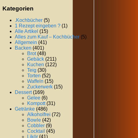
Kategorien
.Kochbücher
(5)
1 Rezept eingeben ?
(1)
Alle Artikel
(15)
Alles zum Kauf – Kochbücher
(5)
Allgemein
(41)
Backen
(401)
Brot
(48)
Gebäck
(211)
Kuchen
(122)
Teig
(30)
Torten
(52)
Waffeln
(15)
Zuckerwerk
(15)
Dessert
(169)
Gelee
(6)
Kompott
(31)
Getränke
(486)
Alkoholfrei
(72)
Bowle
(42)
Cobbler
(9)
Cocktail
(45)
Likör
(41)