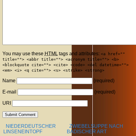
You may use these
HTML
tags and attributes:
<a href=""
title=""> <abbr title=""> <acronym title=""> <b>
<blockquote cite=""> <cite> <code> <del datetime="">
<em> <i> <q cite=""> <s> <strike> <strong>
Name
(required)
E-mail
(required)
URI
NIEDERDEUTSCHER
ZWIEBELSUPPE NACH
LINSENEINTOPF
BADISCHER ART