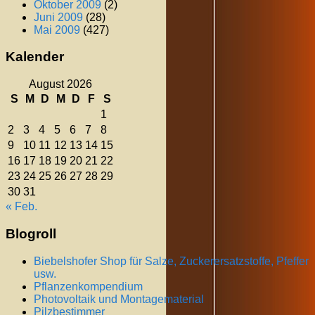
Oktober 2009
(2)
Juni 2009
(28)
Mai 2009
(427)
Kalender
August 2026
S
M
D
M
D
F
S
1
2
3
4
5
6
7
8
9
10
11
12
13
14
15
16
17
18
19
20
21
22
23
24
25
26
27
28
29
30
31
« Feb.
Blogroll
Biebelshofer Shop für Salze, Zuckerersatzstoffe, Pfeffer
usw.
Pflanzenkompendium
Photovoltaik und Montagematerial
Pilzbestimmer