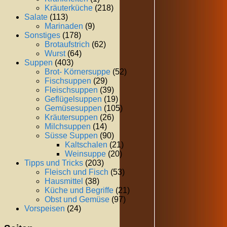
Kräuterküche
(218)
Salate
(113)
Marinaden
(9)
Sonstiges
(178)
Brotaufstrich
(62)
Wurst
(64)
Suppen
(403)
Brot- Körnersuppe
(52)
Fischsuppen
(29)
Fleischsuppen
(39)
Geflügelsuppen
(19)
Gemüsesuppen
(105)
Kräutersuppen
(26)
Milchsuppen
(14)
Süsse Suppen
(90)
Kaltschalen
(21)
Weinsuppe
(20)
Tipps und Tricks
(203)
Fleisch und Fisch
(53)
Hausmittel
(38)
Küche und Begriffe
(21)
Obst und Gemüse
(97)
Vorspeisen
(24)