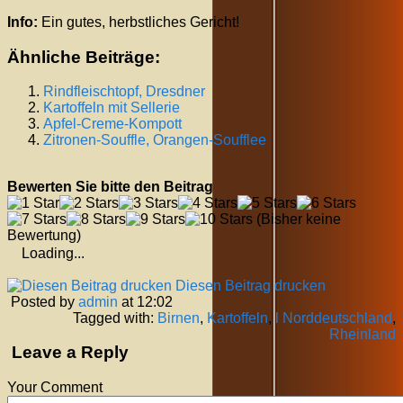
Info:
Ein gutes, herbstliches Gericht!
Ähnliche Beiträge:
Rindfleischtopf, Dresdner
Kartoffeln mit Sellerie
Apfel-Creme-Kompott
Zitronen-Souffle, Orangen-Soufflee
Bewerten Sie bitte den Beitrag
(Bisher keine
Bewertung)
Loading...
Diesen Beitrag drucken
Posted by
admin
at 12:02
Tagged with:
Birnen
,
Kartoffeln
,
l Norddeutschland
,
Rheinland
Leave a Reply
Your Comment