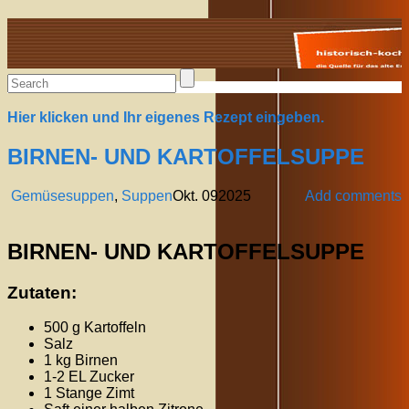
Alte Rezepte online
Hier klicken und Ihr eigenes Rezept eingeben.
BIRNEN- UND KARTOFFELSUPPE
Gemüsesuppen
,
Suppen
Okt.
09
2025
Add comments
BIRNEN- UND KARTOFFELSUPPE
Zutaten:
500 g Kartoffeln
Salz
1 kg Birnen
1-2 EL Zucker
1 Stange Zimt