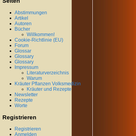
Seiten
Abstimmungen
Artikel
Autoren
Bücher
Willkommen!
Cookie-Richtlinie (EU)
Forum
Glossar
Glossary
Glossary
Impressum
Literaturverzeichnis
Warum
Kräuter Pflanzen Volksmedizin
Kräuter und Rezepte
Newsletter
Rezepte
Worte
Registrieren
Registrieren
Anmelden