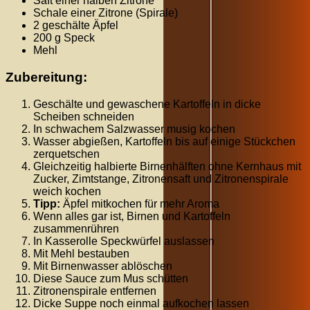
Saft einer halben Zitrone
Schale einer Zitrone (Spirale)
2 geschälte Äpfel
200 g Speck
Mehl
Zubereitung:
Geschälte und gewaschene Kartoffeln in dicke
Scheiben schneiden
In schwachem Salzwasser musig kochen
Wasser abgießen, Kartoffeln bis auf einige Stückchen
zerquetschen
Gleichzeitig halbierte Birnenhälften ohne Kernhaus mit
Zucker, Zimtstange, Zitronensaft und Zitronenspirale
weich kochen
Tipp:
Äpfel mitkochen für mehr Aroma
Wenn alles gar ist, Birnen und Kartoffeln
zusammenrühren
In Kasserolle Speckwürfel auslassen
Mit Mehl bestauben
Mit Birnenwasser ablöschen
Diese Sauce zum Mus schütten
Zitronenspirale entfernen
Dicke Suppe noch einmal aufkochen lassen