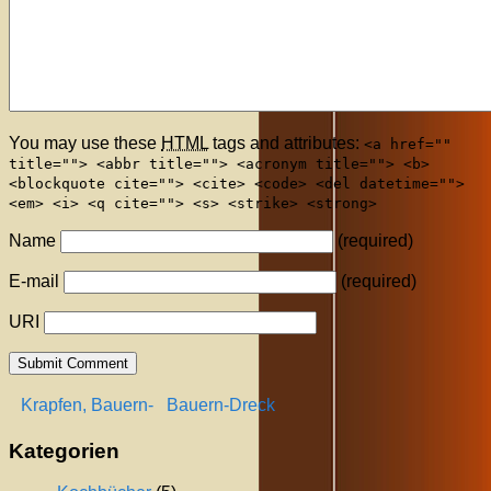
You may use these
HTML
tags and attributes:
<a href=""
title=""> <abbr title=""> <acronym title=""> <b>
<blockquote cite=""> <cite> <code> <del datetime="">
<em> <i> <q cite=""> <s> <strike> <strong>
Name
(required)
E-mail
(required)
URI
Krapfen, Bauern-
Bauern-Dreck
Kategorien