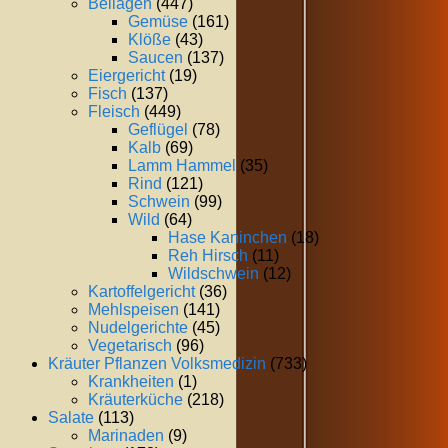
Beilagen
(447)
Gemüse
(161)
Klöße
(43)
Saucen
(137)
Eiergericht
(19)
Fisch
(137)
Fleisch
(449)
Geflügel
(78)
Kalb
(69)
Lamm Hammel
(35)
Rind
(121)
Schwein
(99)
Wild
(64)
Hase Kaninchen
(18)
Reh Hirsch
(11)
Wildschwein
(12)
Kartoffelgericht
(36)
Mehlspeisen
(141)
Nudelgerichte
(45)
Vegetarisch
(96)
Kräuter Pflanzen Volksmedizin
(733)
Krankheiten
(1)
Kräuterküche
(218)
Salate
(113)
Marinaden
(9)