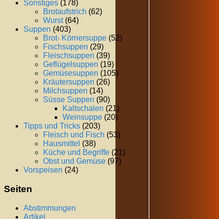
Sonstiges
(178)
Brotaufstrich
(62)
Wurst
(64)
Suppen
(403)
Brot- Körnersuppe
(52)
Fischsuppen
(29)
Fleischsuppen
(39)
Geflügelsuppen
(19)
Gemüsesuppen
(105)
Kräutersuppen
(26)
Milchsuppen
(14)
Süsse Suppen
(90)
Kaltschalen
(21)
Weinsuppe
(20)
Tipps und Tricks
(203)
Fleisch und Fisch
(53)
Hausmittel
(38)
Küche und Begriffe
(21)
Obst und Gemüse
(97)
Vorspeisen
(24)
Seiten
Abstimmungen
Artikel