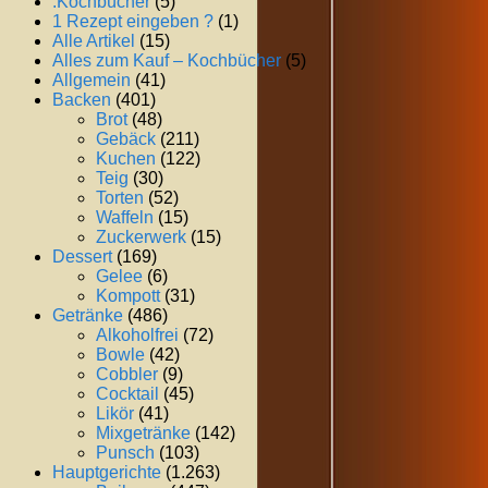
.Kochbücher
(5)
1 Rezept eingeben ?
(1)
Alle Artikel
(15)
Alles zum Kauf – Kochbücher
(5)
Allgemein
(41)
Backen
(401)
Brot
(48)
Gebäck
(211)
Kuchen
(122)
Teig
(30)
Torten
(52)
Waffeln
(15)
Zuckerwerk
(15)
Dessert
(169)
Gelee
(6)
Kompott
(31)
Getränke
(486)
Alkoholfrei
(72)
Bowle
(42)
Cobbler
(9)
Cocktail
(45)
Likör
(41)
Mixgetränke
(142)
Punsch
(103)
Hauptgerichte
(1.263)