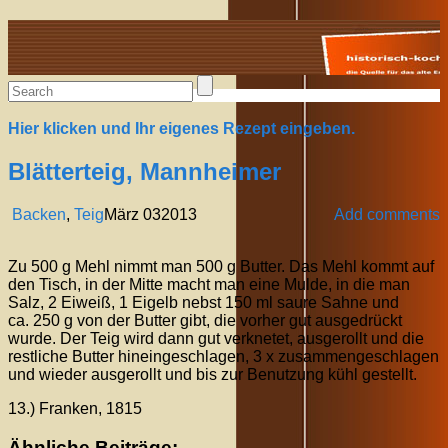
Alte Rezepte online
Hier klicken und Ihr eigenes Rezept eingeben.
Blätterteig, Mannheimer
Backen
,
Teig
März
03
2013
Add comments
Zu 500 g Mehl nimmt man 500 g Butter. Das Mehl kommt auf
den Tisch, in der Mitte macht man eine Mulde, in die man
Salz, 2 Eiweiß, 1 Eigelb nebst 150 ml saure Sahne und
ca. 250 g von der Butter gibt, die vorher gut ausgedrückt
wurde. Der Teig wird dann gut verknetet, ausgerollt und die
restliche Butter hineingeschlagen, 3 x zusammengeschlagen
und wieder ausgerollt und bis zur Benutzung kühl gestellt.
13.) Franken, 1815
Ähnliche Beiträge: