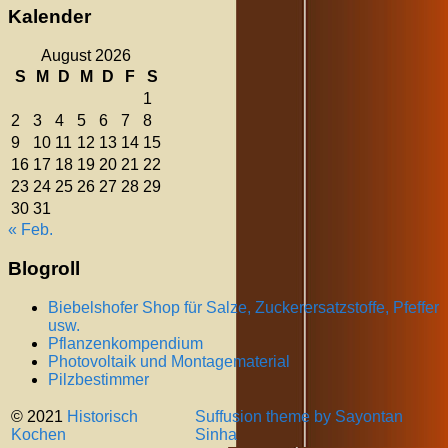
Kalender
August 2026
S
M
D
M
D
F
S
1
2
3
4
5
6
7
8
9
10
11
12
13
14
15
16
17
18
19
20
21
22
23
24
25
26
27
28
29
30
31
« Feb.
Blogroll
Biebelshofer Shop für Salze, Zuckerersatzstoffe, Pfeffer
usw.
Pflanzenkompendium
Photovoltaik und Montagematerial
Pilzbestimmer
© 2021
Historisch
Suffusion theme by Sayontan
Kochen
Sinha