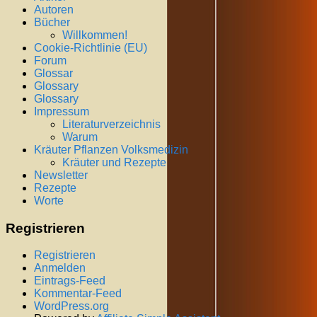
Autoren
Bücher
Willkommen!
Cookie-Richtlinie (EU)
Forum
Glossar
Glossary
Glossary
Impressum
Literaturverzeichnis
Warum
Kräuter Pflanzen Volksmedizin
Kräuter und Rezepte
Newsletter
Rezepte
Worte
Registrieren
Registrieren
Anmelden
Eintrags-Feed
Kommentar-Feed
WordPress.org