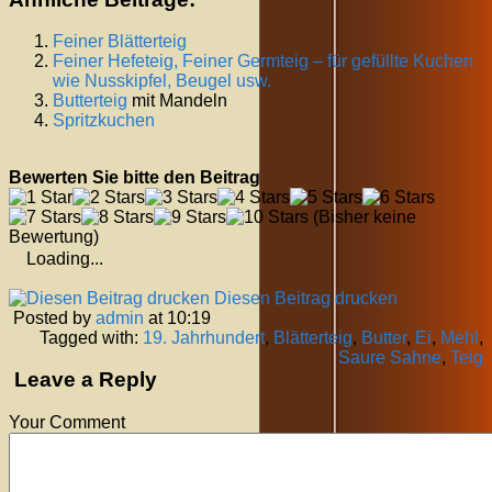
Feiner Blätterteig
Feiner Hefeteig, Feiner Germteig – für gefüllte Kuchen
wie Nusskipfel, Beugel usw.
Butterteig
mit Mandeln
Spritzkuchen
Bewerten Sie bitte den Beitrag
(Bisher keine
Bewertung)
Loading...
Diesen Beitrag drucken
Posted by
admin
at 10:19
Tagged with:
19. Jahrhundert
,
Blätterteig
,
Butter
,
Ei
,
Mehl
,
Saure Sahne
,
Teig
Leave a Reply
Your Comment