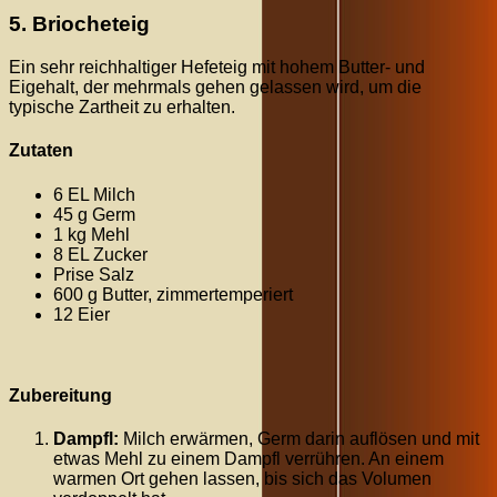
5. Briocheteig
Ein sehr reichhaltiger Hefeteig mit hohem Butter- und
Eigehalt, der mehrmals gehen gelassen wird, um die
typische Zartheit zu erhalten.
Zutaten
6 EL Milch
45 g Germ
1 kg Mehl
8 EL Zucker
Prise Salz
600 g Butter, zimmertemperiert
12 Eier
Zubereitung
Dampfl:
Milch erwärmen, Germ darin auflösen und mit
etwas Mehl zu einem Dampfl verrühren. An einem
warmen Ort gehen lassen, bis sich das Volumen