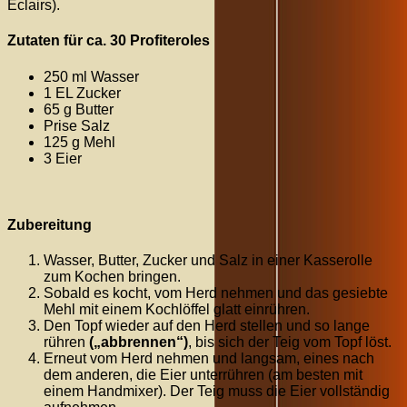
Éclairs).
Zutaten für ca. 30 Profiteroles
250 ml Wasser
1 EL Zucker
65 g Butter
Prise Salz
125 g Mehl
3 Eier
Zubereitung
Wasser, Butter, Zucker und Salz in einer Kasserolle
zum Kochen bringen.
Sobald es kocht, vom Herd nehmen und das gesiebte
Mehl mit einem Kochlöffel glatt einrühren.
Den Topf wieder auf den Herd stellen und so lange
rühren
(„abbrennen“)
, bis sich der Teig vom Topf löst.
Erneut vom Herd nehmen und langsam, eines nach
dem anderen, die Eier unterrühren (am besten mit
einem Handmixer). Der Teig muss die Eier vollständig