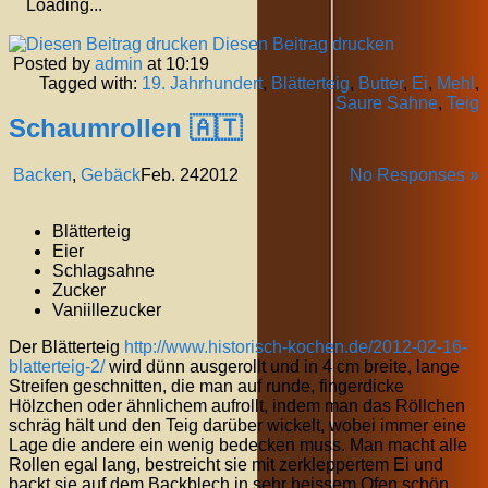
Loading...
Diesen Beitrag drucken
Posted by
admin
at 10:19
Tagged with:
19. Jahrhundert
,
Blätterteig
,
Butter
,
Ei
,
Mehl
,
Saure Sahne
,
Teig
Schaumrollen 🇦🇹
Backen
,
Gebäck
Feb.
24
2012
No Responses »
Blätterteig
Eier
Schlagsahne
Zucker
Vaniillezucker
Der Blätterteig
http://www.historisch-kochen.de/2012-02-16-
blatterteig-2/
wird dünn ausgerollt und in 4 cm breite, lange
Streifen geschnitten, die man auf runde, fingerdicke
Hölzchen oder ähnlichem aufrollt, indem man das Röllchen
schräg hält und den Teig darüber wickelt, wobei immer eine
Lage die andere ein wenig bedecken muss. Man macht alle
Rollen egal lang, bestreicht sie mit zerkleppertem Ei und
backt sie auf dem Backblech in sehr heissem Ofen schön