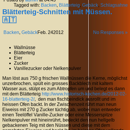
Tagged with:
Backen
,
Blätterteig
,
Gebäck
,
Schlagsahne
Blätterteig-Schnitten mit Nüssen.
🇦🇹
Backen
,
Gebäck
Feb.
24
2012
No Responses »
Wallnüsse
Blätterteig
Eier
Zucker
Vanillezucker oder Nelkenpulver
Man löst aus 750 g frischen Wallnüssen die Kerne, möglichst
unzerbrochen, spült ein grosses Backblech mit kaltem
Wasser aus, stülpt es zum Abtropfen um und belegt es dann
mit dem Blätterteig
http://www.historisch-kochen.de/2012-02-
16-blatterteig-2/
, den man fischbeindick ausrollt und im
heissen Ofen backt. In der Zwischenzeit rührt man neun
Eiweiss mit 270 g Zucker tüchtig ab, wobei man entweder
einen Teelöffel Vanille-Zucker oder eine Messerspitze
Nelkenpulver mit hineinrührt, bedeckt den nun hellgelb
gebackenen Teig mit den Nüssen und diese mit dem