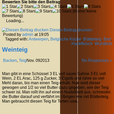
Bewerten Sie bitte den Beitrag
(Bisher keine
Bewertung)
Loading...
Diesen Beitrag drucken
Posted by
admin
at 19:05
Tagged with:
Antwerpen
,
Belgische Küche
,
Blätterteig
,
Brot
,
Hackfleisch
,
Wurstbrot
Weinteig
Backen
,
Teig
Nov.
09
2013
No Responses »
Man gibt in eine Schüssel 3 EL voll saure Sahne 3 EL voll
Wein, 2 EL Arac, 125 g Zucker, 3 Eigelb und rühre so viel
Mehl daran, bis man einen Teig erhält. Nun wird dieser
gewogen und 1/2 so viel Butter dazu gegeben, wie der Teig
schwer ist. Man rollt ihn auf einem Nudelbrett aus, schneidet
die Butter darauf und verfährt im Übrigen wie mit Blätterteig.
Man gebraucht diesen Teig für Torten usw.