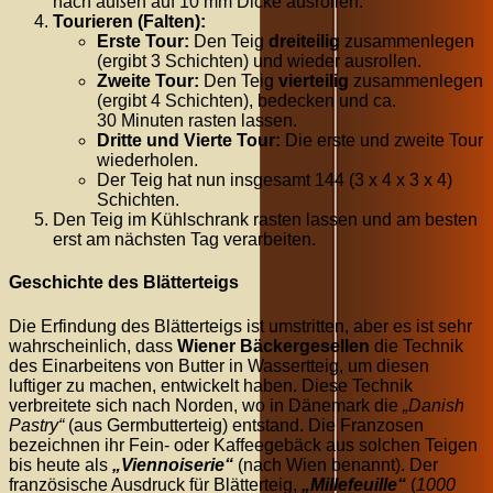
nach außen auf
10
mm
Dicke ausrollen.
Tourieren (Falten):
Erste Tour:
Den Teig
dreiteilig
zusammenlegen
(ergibt 3 Schichten) und wieder ausrollen.
Zweite Tour:
Den Teig
vierteilig
zusammenlegen
(ergibt 4 Schichten), bedecken und ca.
30
Minuten
rasten lassen.
Dritte und Vierte Tour:
Die erste und zweite Tour
wiederholen.
Der Teig hat nun insgesamt
144
(3 x 4 x 3 x 4)
Schichten.
Den Teig im Kühlschrank rasten lassen und am besten
erst am nächsten Tag verarbeiten.
Geschichte des Blätterteigs
Die Erfindung des Blätterteigs ist umstritten, aber es ist sehr
wahrscheinlich, dass
Wiener Bäckergesellen
die Technik
des Einarbeitens von Butter in Wassertteig, um diesen
luftiger zu machen, entwickelt haben. Diese Technik
verbreitete sich nach Norden, wo in Dänemark die
„Danish
Pastry“
(aus Germbutterteig) entstand. Die Franzosen
bezeichnen ihr Fein- oder Kaffeegebäck aus solchen Teigen
bis heute als
„Viennoiserie“
(nach Wien benannt). Der
französische Ausdruck für Blätterteig,
„Millefeuille“
(
1000