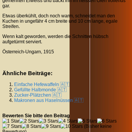
gemehrten Eiweiss und backt ihn im heissen Ofen vollends
gar.
Etwas überkühlt, doch noch warm, schneidet man den
Kuchen in ungefähr 4 cm breite und 10 cm lange, egale
Streifen.
Wenn kalt geworden, werden die Schnitten hübsch
aufgetürmt serviert.
Österreich-Ungarn, 1915
Ähnliche Beiträge:
Einfache Hefewaffeln 🇦🇹
Gefüllte Halbmonde 🇦🇹
Zucker-Plätzchen 🇦🇹
Makronen aus Haselnüssen 🇦🇹
Bewerten Sie bitte den Beitrag
(Bisher keine
Bewertung)