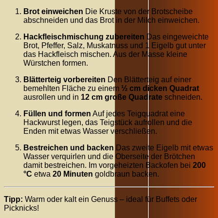
Brot einweichen
Die Kruste von der Brotscheibe
abschneiden und das Brot in der Milch einweichen.
Hackfleischmischung zubereiten
Das eingeweichte
Brot, Pfeffer, Salz, Muskatnuss und 1 Eigelb gut unter
das Hackfleisch mischen. Aus der Masse kleine
Würstchen formen.
Blätterteig vorbereiten
Den Blätterteig auf einer
bemehlten Fläche zu einem
½ cm dicken Quadrat
ausrollen und in
12 cm große Quadrate
schneiden.
Füllen und formen
Auf jedes Teigquadrat eine
Hackwurst legen, das Teigstück aufrollen und die
Enden mit etwas Wasser verschließen.
Bestreichen und backen
Das zweite Eigelb mit etwas
Wasser verquirlen und die Oberseite der Brötchen
damit bestreichen. Im vorgeheizten Backofen bei
200
°C
etwa
20 Minuten
goldbraun backen.
Tipp:
Warm oder kalt ein Genuss – ideal für Buffets oder
Picknicks!