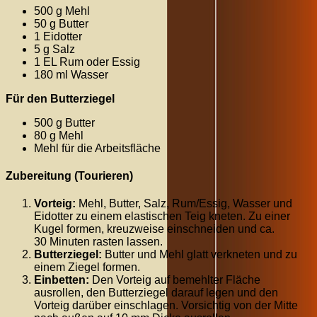
500 g Mehl
50 g Butter
1 Eidotter
5 g Salz
1 EL Rum oder Essig
180 ml Wasser
Für den Butterziegel
500 g Butter
80 g Mehl
Mehl für die Arbeitsfläche
Zubereitung (Tourieren)
Vorteig:
Mehl, Butter, Salz, Rum/Essig, Wasser und
Eidotter zu einem elastischen Teig kneten. Zu einer
Kugel formen, kreuzweise einschneiden und ca.
30
Minuten
rasten lassen.
Butterziegel:
Butter und Mehl glatt verkneten und zu
einem Ziegel formen.
Einbetten:
Den Vorteig auf bemehlter Fläche
ausrollen, den Butterziegel darauf legen und den
Vorteig darüber einschlagen. Vorsichtig von der Mitte