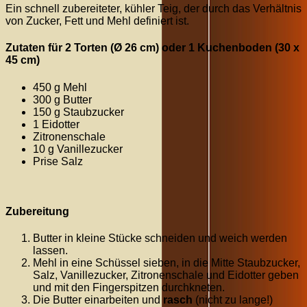
Ein schnell zubereiteter, kühler Teig, der durch das Verhältnis
von Zucker, Fett und Mehl definiert ist.
Zutaten für 2 Torten (Ø 26 cm) oder 1 Kuchenboden (30 x
45 cm)
450 g Mehl
300 g Butter
150 g Staubzucker
1 Eidotter
Zitronenschale
10 g Vanillezucker
Prise Salz
Zubereitung
Butter in kleine Stücke schneiden und weich werden
lassen.
Mehl in eine Schüssel sieben, in die Mitte Staubzucker,
Salz, Vanillezucker, Zitronenschale und Eidotter geben
und mit den Fingerspitzen durchkneten.
Die Butter einarbeiten und
rasch
(nicht zu lange!)