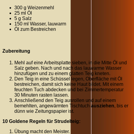
300 g Weizenmehl
25 ml Öl
5 g Salz
150 ml Wasser, lauwarm
Öl zum Bestreichen
Zubereitung
Mehl auf eine Arbeitsplatte sieben, in die Mitte Öl und
Salz geben. Nach und nach das lauwarme Wasser
hinzufügen und zu einem glatten Teig kneten.
Den Teig in eine Schüssel legen, Oberfläche mit Öl
bestreichen, damit sich keine Haut bildet. Mit einem
feuchten Tuch abdecken und bei Zimmertemperatur
30
Minuten
rasten lassen.
Anschließend den Teig ausrollen und auf einem
bemehlten, angewärmten Tischtuch
ausziehen
, bis er
dünn wie Zeitungspapier ist.
10 Goldene Regeln für Strudelteig:
Übung macht den Meister.