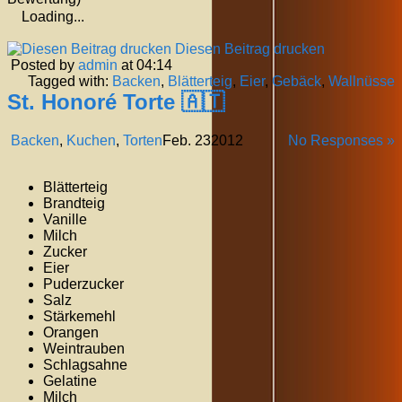
Loading...
Diesen Beitrag drucken
Posted by
admin
at 04:14
Tagged with:
Backen
,
Blätterteig
,
Eier
,
Gebäck
,
Wallnüsse
St. Honoré Torte 🇦🇹
Backen
,
Kuchen
,
Torten
Feb.
23
2012
No Responses »
Blätterteig
Brandteig
Vanille
Milch
Zucker
Eier
Puderzucker
Salz
Stärkemehl
Orangen
Weintrauben
Schlagsahne
Gelatine
Milch