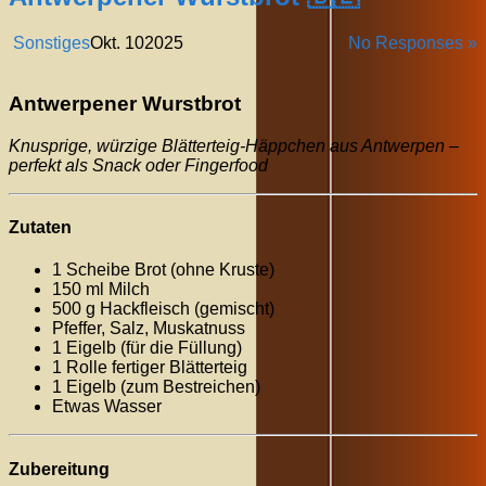
Sonstiges
Okt.
10
2025
No Responses »
Antwerpener Wurstbrot
Knusprige, würzige Blätterteig-Häppchen aus Antwerpen –
perfekt als Snack oder Fingerfood
Zutaten
1 Scheibe Brot (ohne Kruste)
150 ml Milch
500 g Hackfleisch (gemischt)
Pfeffer, Salz, Muskatnuss
1 Eigelb (für die Füllung)
1 Rolle fertiger Blätterteig
1 Eigelb (zum Bestreichen)
Etwas Wasser
Zubereitung