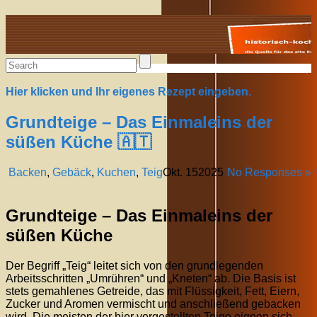
Alte Rezepte online
Hier klicken und Ihr eigenes Rezept eingeben.
Grundteige – Das Einmaleins der
süßen Küche 🇦🇹
Backen
,
Gebäck
,
Kuchen
,
Teig
Okt.
15
2025
No Responses »
Grundteige – Das Einmaleins der
süßen Küche
Der Begriff „Teig“ leitet sich von den grundlegenden
Arbeitsschritten „Umrühren“ und „Kneten“ ab. Die Basis ist
stets gemahlenes Getreide, das mit Flüssigkeit, Fett, Eiern,
Zucker und Aromen vermischt und anschließend gebacken
wird. Die meisten der hier vorgestellten Teige eignen sich