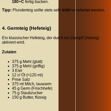
18
0
∘
C
fertig backen.
Tipp:
Plunderteig sollte stets sehr
kühl
verarbeitet werden.
4. Germteig (Hefeteig)
Ein klassischer Hefeteig, der durch ein
Dampfl
(Vorteig)
aktiviert wird.
Zutaten
375 g Mehl (glatt)
375 g Mehl (griffig)
3 Eier
12 cl Öl (
≈
120
ml
)
Prise Salz
375 ml Milch, lauwarm
45 g Germ (Frischhefe)
75 g Staubzucker
150 g Butter, flüssig