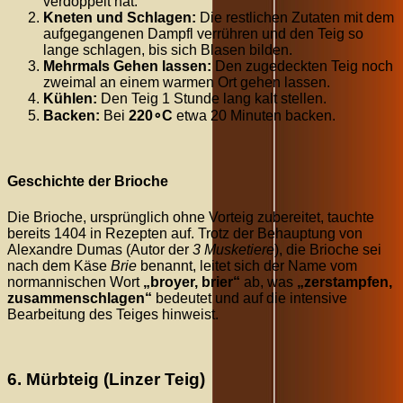
verdoppelt hat.
Kneten und Schlagen:
Die restlichen Zutaten mit dem
aufgegangenen Dampfl verrühren und den Teig so
lange schlagen, bis sich Blasen bilden.
Mehrmals Gehen lassen:
Den zugedeckten Teig noch
zweimal an einem warmen Ort gehen lassen.
Kühlen:
Den Teig
1
Stunde
lang kalt stellen.
Backen:
Bei
22
0
∘
C
etwa
20
Minuten
backen.
Geschichte der Brioche
Die Brioche, ursprünglich ohne Vorteig zubereitet, tauchte
bereits
1404
in Rezepten auf. Trotz der Behauptung von
Alexandre Dumas (Autor der
3 Musketiere
), die Brioche sei
nach dem Käse
Brie
benannt, leitet sich der Name vom
normannischen Wort
„broyer, brier“
ab, was
„zerstampfen,
zusammenschlagen“
bedeutet und auf die intensive
Bearbeitung des Teiges hinweist.
6. Mürbteig (Linzer Teig)