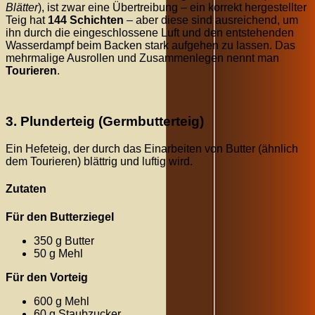
Blätter
), ist zwar eine Übertreibung – ein korrekt hergestellter
Teig hat
144 Schichten
– aber diese sind ausreichend, um
ihn durch die eingeschlossene Luft und den entstehenden
Wasserdampf beim Backen stark aufgehen zu lassen. Das
mehrmalige Ausrollen und Zusammenlegen nennt man
Tourieren
.
3. Plunderteig (Germbutterteig)
Ein Hefeteig, der durch das Einarbeiten von Butter (ähnlich
dem Tourieren) blättrig und luftig wird.
Zutaten
Für den Butterziegel
350 g Butter
50 g Mehl
Für den Vorteig
600 g Mehl
60 g Staubzucker