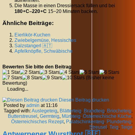
aufnehmen.
Die Masse in einen Dressiersack füllen und bei
18
0
∘
C
–
22
0
∘
C
15
−
20
Minuten
backen.
Ähnliche Beiträge:
Eierlikör-Kuchen
Zwiebelgemüse, Hessisches
Salzstangerl 🇦🇹
Apfelknöpfle, Schwäbische
Bewerten Sie bitte den Beitrag
(Bisher keine
Bewertung)
Loading...
Diesen Beitrag drucken
Posted by
admin
at 11:16
Tagged with:
Auslegeteig
,
Blätterteig
,
Brandteig
,
Briocheteig
,
Butterstreusel
,
Germteig
,
Mürbteig
,
Österreichische Küche
,
Österreichisches Rezept
,
Palatschinkenteig
,
Plunderteig
,
Streusel
,
Teig
,
Teige
Antwerpener Wurstbrot 🇧🇪