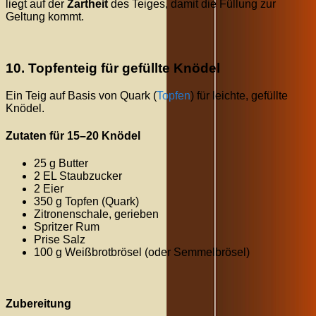
liegt auf der
Zartheit
des Teiges, damit die Füllung zur
Geltung kommt.
10. Topfenteig für gefüllte Knödel
Ein Teig auf Basis von Quark (
Topfen
) für leichte, gefüllte
Knödel.
Zutaten für 15–20 Knödel
25 g Butter
2 EL Staubzucker
2 Eier
350 g Topfen (Quark)
Zitronenschale, gerieben
Spritzer Rum
Prise Salz
100 g Weißbrotbrösel (oder Semmelbrösel)
Zubereitung