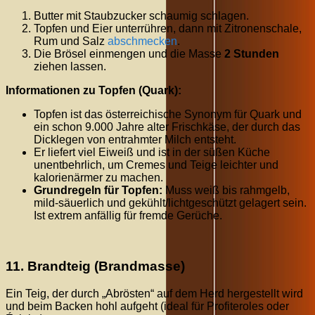
Butter mit Staubzucker schaumig schlagen.
Topfen und Eier unterrühren, dann mit Zitronenschale,
Rum und Salz
abschmecken
.
Die Brösel einmengen und die Masse
2 Stunden
ziehen lassen.
Informationen zu Topfen (Quark):
Topfen ist das österreichische Synonym für Quark und
ein schon
9.000
Jahre alter Frischkäse, der durch das
Dicklegen von entrahmter Milch entsteht.
Er liefert viel Eiweiß und ist in der süßen Küche
unentbehrlich, um Cremes und Teige leichter und
kalorienärmer zu machen.
Grundregeln für Topfen:
Muss weiß bis rahmgelb,
mild-säuerlich und gekühlt/lichtgeschützt gelagert sein.
Ist extrem anfällig für fremde Gerüche.
11. Brandteig (Brandmasse)
Ein Teig, der durch „Abrösten“ auf dem Herd hergestellt wird
und beim Backen hohl aufgeht (ideal für Profiteroles oder