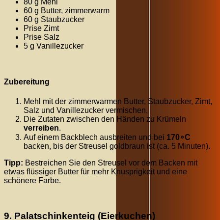
80 g Mehl
60 g Butter, zimmerwarm
60 g Staubzucker
Prise Zimt
Prise Salz
5 g Vanillezucker
Zubereitung
Mehl mit der zimmerwarmen Butter, Staubzucker, Zimt,
Salz und Vanillezucker vermischen.
Die Zutaten zwischen den Händen zu Krümeln
verreiben
.
Auf einem Backblech ausbreiten und bei
17
0
∘
C
backen, bis der Streusel goldbraun ist (ca.
5
Minuten
).
Tipp:
Bestreichen Sie den Streusel vor dem Backen mit
etwas flüssiger Butter für mehr Knusprigkeit und eine
schönere Farbe.
9. Palatschinkenteig (Eierkuchen)