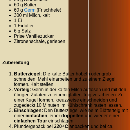
60 g Butter
60 g
Germ
(Frischhefe)
300 ml Milch, kalt
1 Ei
1 Eidotter
6 g Salz
Prise Vanillezucker
Zitronenschale, gerieben
Zubereitung
Butterziegel:
Die kalte Butter hobeln oder grob
schneiden, Mehl einarbeiten und zu einem Ziegel
formen. Kalt stellen.
Vorteig:
Germ in der kalten Milch auflösen und mit den
übrigen Zutaten zu einem glatten Teig verarbeiten. Zu
einer Kugel formen, kreuzweise einschneiden und
zugedeckt
10
Minuten
im Kühlschrank rasten lassen.
Einschlagen:
Den Butterziegel wie beim Blätterteig mit
einer
einfachen
, einer
doppelten
und wieder einer
einfachen Tour
einschlagen.
Plundergebäck bei
22
0
∘
C
anbacken und bei ca.