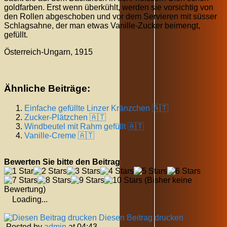
goldfarben. Erst wenn überkühlt, werden sie vorsichtig von
den Rollen abgeschoben und vor dem Servieren mit süsser
Schlagsahne, der man etwas Vanille-Zucker beimengt,
gefüllt.
Österreich-Ungarn, 1915
Ähnliche Beiträge:
Einfache gefüllte Linzer Kränzchen 🇦🇹
Zucker-Plätzchen 🇦🇹
Windbeutel mit Rahm gefüllt 🇦🇹
Vanille-Creme 🇦🇹
Bewerten Sie bitte den Beitrag
(Bisher keine
Bewertung)
Loading...
Diesen Beitrag drucken
Posted by
admin
at 04:43