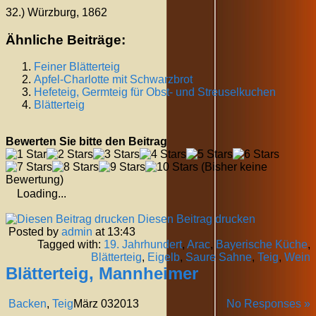
32.) Würzburg, 1862
Ähnliche Beiträge:
Feiner Blätterteig
Apfel-Charlotte mit Schwarzbrot
Hefeteig, Germteig für Obst- und Streuselkuchen
Blätterteig
Bewerten Sie bitte den Beitrag
(Bisher keine
Bewertung)
Loading...
Diesen Beitrag drucken
Posted by
admin
at 13:43
Tagged with:
19. Jahrhundert
,
Arac
,
Bayerische Küche
,
Blätterteig
,
Eigelb
,
Saure Sahne
,
Teig
,
Wein
Blätterteig, Mannheimer
Backen
,
Teig
März
03
2013
No Responses »