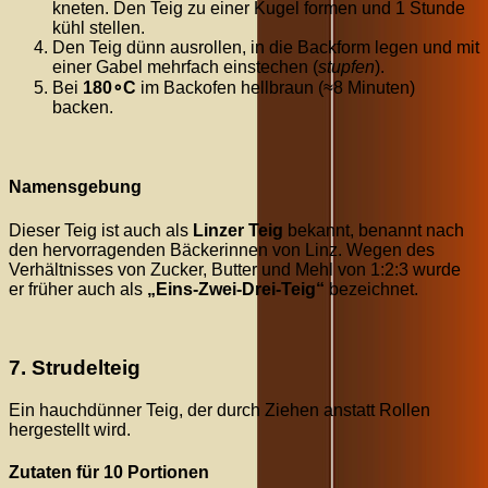
kneten. Den Teig zu einer Kugel formen und
1
Stunde
kühl stellen.
Den Teig dünn ausrollen, in die Backform legen und mit
einer Gabel mehrfach einstechen (
stupfen
).
Bei
18
0
∘
C
im Backofen hellbraun (
≈
8
Minuten
)
backen.
Namensgebung
Dieser Teig ist auch als
Linzer Teig
bekannt, benannt nach
den hervorragenden Bäckerinnen von Linz. Wegen des
Verhältnisses von Zucker, Butter und Mehl von
1
:
2
:
3
wurde
er früher auch als
„Eins-Zwei-Drei-Teig“
bezeichnet.
7. Strudelteig
Ein hauchdünner Teig, der durch Ziehen anstatt Rollen
hergestellt wird.
Zutaten für 10 Portionen