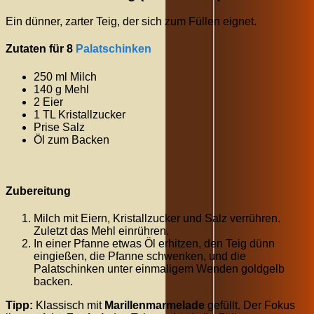
Ein dünner, zarter Teig, der sich zum Füllen eignet.
Zutaten für 8
Palatschinken
250 ml Milch
140 g Mehl
2 Eier
1 TL Kristallzucker
Prise Salz
Öl zum Backen
Zubereitung
Milch mit Eiern, Kristallzucker und Salz verrühren.
Zuletzt das Mehl einrühren.
In einer Pfanne etwas Öl erhitzen, den Teig dünn
eingießen, die Pfanne schwenken, und die
Palatschinken unter einmaligem Wenden goldgelb
backen.
Tipp:
Klassisch mit
Marillenmarmelade
gefüllt. Der Fokus