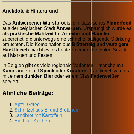
Anekdote & Hintergrund
Das
Antwerpener Wurstbrot
ist ein klassisches
Fingerfood
aus der belgischen Stadt
Antwerpen
. Ursprünglich wurde es
als
praktische Mahlzeit für Arbeiter und Händler
zubereitet, die unterwegs eine schnelle, sättigende Stärkung
brauchten. Die Kombination aus
Blätterteig und würzigem
Hackfleisch
macht es bis heute zu einem beliebten Snack
auf Märkten und Festen.
In Belgien gibt es viele regionale Varianten – manche mit
Käse
, andere mit
Speck
oder
Kräutern
. Traditionell wird es
mit einem
dunklen Bier
oder einem Glas
Federweißer
serviert.
Ähnliche Beiträge:
Apfel-Gelee
Schnitzel aus Ei und Brötchen
Landbrot mit Kartoffeln
Eierlikör-Kuchen