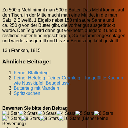
Zu 500 g Mehl nimmt man 500 g Butter. Das Mehl kommt auf
den Tisch, in der Mitte macht man eine Mulde, in die man
Salz, 2 Eiweiß, 1 Eigelb nebst 150 ml saure Sahne und
ca. 250 g von der Butter gibt, die vorher gut ausgedrückt
wurde. Der Teig wird dann gut verknetet, ausgerollt und die
restliche Butter hineingeschlagen, 3 x zusammengeschlagen
und wieder ausgerollt und bis zur Benutzung kühl gestellt.
13.) Franken, 1815
Ähnliche Beiträge:
Feiner Blätterteig
Feiner Hefeteig, Feiner Germteig – für gefüllte Kuchen
wie Nusskipfel, Beugel usw.
Butterteig mit Mandeln
Spritzkuchen
Bewerten Sie bitte den Beitrag
(Bisher keine
Bewertung)