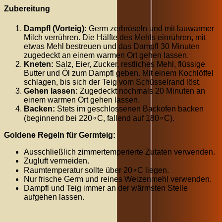
Zubereitung
Dampfl (Vorteig):
Germ zerbröseln und mit lauwarmer
Milch verrühren. Die Hälfte des Mehls einrühren, mit
etwas Mehl bestreuen und das Dampfl
30
Minuten
zugedeckt an einem warmen Ort gehen lassen.
Kneten:
Salz, Eier, Zucker, restliches Mehl, flüssige
Butter und Öl zum Dampfl geben. Mit einem Kochlöffel
schlagen, bis sich der Teig vom Schüsselrand löst.
Gehen lassen:
Zugedeckt nochmals
20
Minuten
an
einem warmen Ort gehen lassen.
Backen:
Stets im geschlossenen Backofen backen
(beginnend bei
22
0
∘
C
, fallend auf
18
0
∘
C
).
Goldene Regeln für Germteig:
Ausschließlich zimmertemperierte Zutaten verwenden.
Zugluft vermeiden.
Raumtemperatur sollte über
2
0
∘
C
liegen.
Nur frische Germ und reines Weizenmehl verwenden.
Dampfl und Teig immer an der wärmsten Stelle
aufgehen lassen.