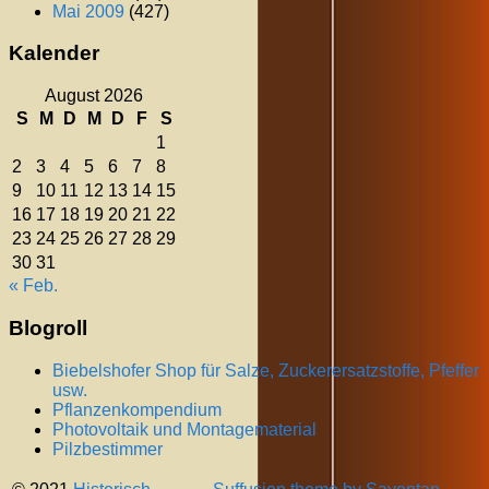
Mai 2009
(427)
Kalender
August 2026
S
M
D
M
D
F
S
1
2
3
4
5
6
7
8
9
10
11
12
13
14
15
16
17
18
19
20
21
22
23
24
25
26
27
28
29
30
31
« Feb.
Blogroll
Biebelshofer Shop für Salze, Zuckerersatzstoffe, Pfeffer
usw.
Pflanzenkompendium
Photovoltaik und Montagematerial
Pilzbestimmer