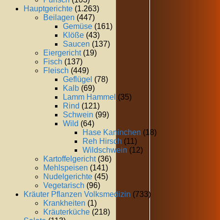
Hauptgerichte
(1.263)
Beilagen
(447)
Gemüse
(161)
Klöße
(43)
Saucen
(137)
Eiergericht
(19)
Fisch
(137)
Fleisch
(449)
Geflügel
(78)
Kalb
(69)
Lamm Hammel
(35)
Rind
(121)
Schwein
(99)
Wild
(64)
Hase Kaninchen
(18)
Reh Hirsch
(11)
Wildschwein
(12)
Kartoffelgericht
(36)
Mehlspeisen
(141)
Nudelgerichte
(45)
Vegetarisch
(96)
Kräuter Pflanzen Volksmedizin
(733)
Krankheiten
(1)
Kräuterküche
(218)