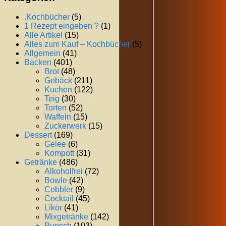
.Kochbücher
(5)
1 Rezept eingeben ?
(1)
Alle Artikel
(15)
Alles zum Kauf – Kochbücher
(5)
Allgemein
(41)
Backen
(401)
Brot
(48)
Gebäck
(211)
Kuchen
(122)
Teig
(30)
Torten
(52)
Waffeln
(15)
Zuckerwerk
(15)
Dessert
(169)
Gelee
(6)
Kompott
(31)
Getränke
(486)
Alkoholfrei
(72)
Bowle
(42)
Cobbler
(9)
Cocktail
(45)
Likör
(41)
Mixgetränke
(142)
Punsch
(103)