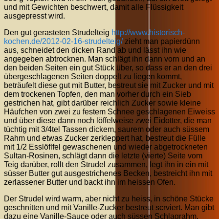
und mit Gewichten beschwert, damit alle Flüssigkeit
ausgepresst wird.
Den gut gerasteten Strudelteig
http://www.historisch-
kochen.de/2012-02-16-strudelteig/
zieht man papierdünn
aus, schneidet den dicken Rand ab und lässt ihn wie
angegeben abtrocknen. Man schlägt ihn dann vorn und an
den beiden Seiten ein gut Stück über, so dass er an den drei
übergeschlagenen Seiten doppelt zu liegen kommt,
beträufelt diese gut mit Butter, bestreut sie mit Zucker und mit
dem trockenen Topfen, den man vorher durch ein Sieb
gestrichen hat, gibt darüber reichlich Zucker sowie kleine
Häufchen von zwei zu festem Schnee geschlagenen Eiweiss
und über diese dann noch löffelweise zwei Eidotter, die man
tüchtig mit 3/4tel Tassen dickem, saurem oder auch süssem
Rahm und etwas Zucker zerkleppert hat, bestreut die Fülle
mit 1/2 Esslöflfel gewaschenen und wieder abgetrockneten
Sultan-Rosinen, schlägt dann die letzte (vierte) Seite vom
Teig darüber, rollt den Strudel zusammen, legt ihn in ein mit
süsser Butter gut ausgestrichenes Becken, bestreicht ihn mit
zerlassener Butter und backt ihn im heissen Ofen.
Der Strudel wird warm, aber nicht zu heiss, in schöne Stücke
geschnitten und mit Vanille-Zucker bestreut scrviert. Man gibt
dazu eine Vanille-Sauce oder auch süssen Schlagrahm.