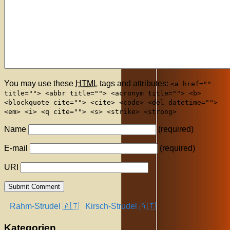
You may use these
HTML
tags and attributes:
<a href=""
title=""> <abbr title=""> <acronym title=""> <b>
<blockquote cite=""> <cite> <code> <del datetime="">
<em> <i> <q cite=""> <s> <strike> <strong>
Name
(required)
E-mail
(required)
URI
Rahm-Strudel 🇦🇹
Kirsch-Strudel 🇦🇹
Kategorien