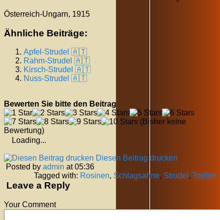
Österreich-Ungarn, 1915
Ähnliche Beiträge:
Apfel-Strudel 🇦🇹
Rahm-Strudel 🇦🇹
Kirsch-Strudel 🇦🇹
Nuss-Strudel 🇦🇹
Bewerten Sie bitte den Beitrag
(Bisher keine
Bewertung)
Loading...
Diesen Beitrag drucken
Posted by
admin
at 05:36
Tagged with:
Rosinen
,
Schlagsahne
,
Strudel
,
Topfen
Leave a Reply
Your Comment