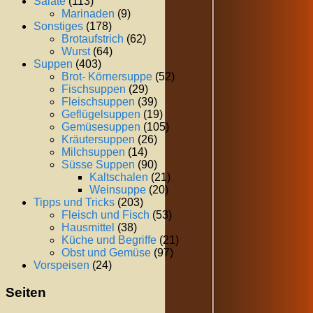
Salate
(113)
Marinaden
(9)
Sonstiges
(178)
Brotaufstrich
(62)
Wurst
(64)
Suppen
(403)
Brot- Körnersuppe
(52)
Fischsuppen
(29)
Fleischsuppen
(39)
Geflügelsuppen
(19)
Gemüsesuppen
(105)
Kräutersuppen
(26)
Milchsuppen
(14)
Süsse Suppen
(90)
Kaltschalen
(21)
Weinsuppe
(20)
Tipps und Tricks
(203)
Fleisch und Fisch
(53)
Hausmittel
(38)
Küche und Begriffe
(21)
Obst und Gemüse
(97)
Vorspeisen
(24)
Seiten