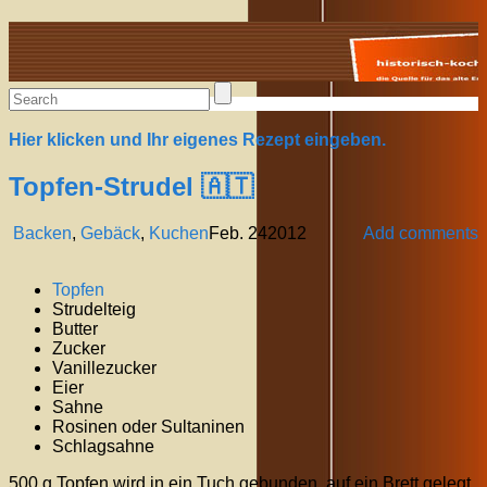
Alte Rezepte online
Hier klicken und Ihr eigenes Rezept eingeben.
Topfen-Strudel 🇦🇹
Backen
,
Gebäck
,
Kuchen
Feb.
24
2012
Add comments
Topfen
Strudelteig
Butter
Zucker
Vanillezucker
Eier
Sahne
Rosinen oder Sultaninen
Schlagsahne
500 g Topfen wird in ein Tuch gebunden, auf ein Brett gelegt