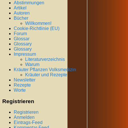
Abstimmungen
Artikel
Autoren
Bücher
Willkommen!
Cookie-Richtlinie (EU)
Forum
Glossar
Glossary
Glossary
Impressum
Literaturverzeichnis
Warum
Kräuter Pflanzen Volksmedizin
Kräuter und Rezepte
Newsletter
Rezepte
Worte
Registrieren
Registrieren
Anmelden
Eintrags-Feed
Kommentar-Feed