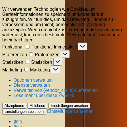
Wir verwenden Technologien wie Cookies, um
Geräteinformationen zu speichern und/oder darauf
zuzugreifen. Wir tun dies, um das Browsing-Erlebnis zu
verbessern und um (nicht) personalisierte Werbung
anzuzeigen. Wenn du nicht zustimmst oder die Zustimmung
widerrufst, kann dies bestimmte Merkmale und Funktionen
beeinträchtigen.
Funktional
Funktional
Immer aktiv
Präferenzen
Präferenzen
Statistiken
Statistiken
Marketing
Marketing
Optionen verwalten
Dienste verwalten
Verwalten von {vendor_count}-Lieferanten
Lese mehr über diese Zwecke
Akzeptieren
Ablehnen
Einstellungen ansehen
Einstellungen ansehen
Einstellungen speichern
{title}
{title}