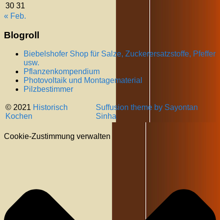
30
31
« Feb.
Blogroll
Biebelshofer Shop für Salze, Zuckerersatzstoffe, Pfeffer
usw.
Pflanzenkompendium
Photovoltaik und Montagematerial
Pilzbestimmer
© 2021
Historisch
Suffusion theme by Sayontan
Kochen
Sinha
Cookie-Zustimmung verwalten