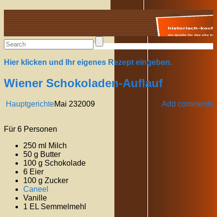
Alte Rezepte online
Hier klicken und Ihr eigenes Rezept eingeben.
Wiener Schokoladen-Auflauf
Hauptgerichte
Mai
23
2009
Add comments
Für 6 Personen
250 ml Milch
50 g Butter
100 g Schokolade
6 Eier
100 g Zucker
Caneel
Vanille
1 EL Semmelmehl