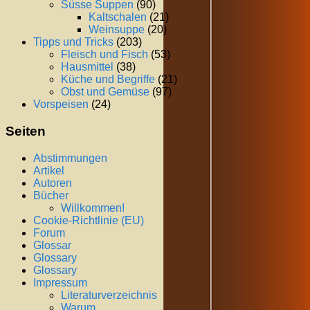
Süsse Suppen
(90)
Kaltschalen
(21)
Weinsuppe
(20)
Tipps und Tricks
(203)
Fleisch und Fisch
(53)
Hausmittel
(38)
Küche und Begriffe
(21)
Obst und Gemüse
(97)
Vorspeisen
(24)
Seiten
Abstimmungen
Artikel
Autoren
Bücher
Willkommen!
Cookie-Richtlinie (EU)
Forum
Glossar
Glossary
Glossary
Impressum
Literaturverzeichnis
Warum