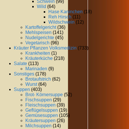
Schwein
(99)
Wild
(64)
Hase Kaninchen
(18)
Reh Hirsch
(11)
Wildschwein
(12)
Kartoffelgericht
(36)
Mehlspeisen
(141)
Nudelgerichte
(45)
Vegetarisch
(96)
Kräuter Pflanzen Volksmedizin
(733)
Krankheiten
(1)
Kräuterküche
(218)
Salate
(113)
Marinaden
(9)
Sonstiges
(178)
Brotaufstrich
(62)
Wurst
(64)
Suppen
(403)
Brot- Körnersuppe
(52)
Fischsuppen
(29)
Fleischsuppen
(39)
Geflügelsuppen
(19)
Gemüsesuppen
(105)
Kräutersuppen
(26)
Milchsuppen
(14)