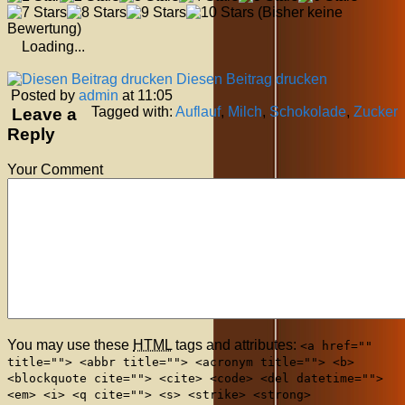
(Bisher keine
Bewertung)
Loading...
Diesen Beitrag drucken
Posted by
admin
at 11:05
Tagged with:
Auflauf
,
Milch
,
Schokolade
,
Zucker
Leave a
Reply
Your Comment
You may use these
HTML
tags and attributes:
<a href=""
title=""> <abbr title=""> <acronym title=""> <b>
<blockquote cite=""> <cite> <code> <del datetime="">
<em> <i> <q cite=""> <s> <strike> <strong>