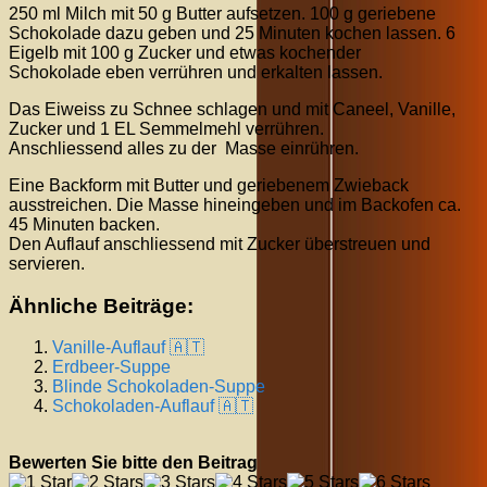
250 ml Milch mit 50 g Butter aufsetzen. 100 g geriebene
Schokolade dazu geben und 25 Minuten kochen lassen. 6
Eigelb mit 100 g Zucker und etwas kochender
Schokolade eben verrühren und erkalten lassen.
Das Eiweiss zu Schnee schlagen und mit Caneel, Vanille,
Zucker und 1 EL Semmelmehl verrühren.
Anschliessend alles zu der Masse einrühren.
Eine Backform mit Butter und geriebenem Zwieback
ausstreichen. Die Masse hineingeben und im Backofen ca.
45 Minuten backen.
Den Auflauf anschliessend mit Zucker überstreuen und
servieren.
Ähnliche Beiträge:
Vanille-Auflauf 🇦🇹
Erdbeer-Suppe
Blinde Schokoladen-Suppe
Schokoladen-Auflauf 🇦🇹
Bewerten Sie bitte den Beitrag