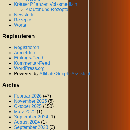
Kräuter Pflanzen Volksmedizin
Kräuter und Rezepte
Newsletter
Rezepte
Worte
Registrieren
Registrieren
Anmelden
Eintrags-Feed
Kommentar-Feed
WordPress.org
Powered by
Affiliate Simple Assistent
Archiv
Februar 2026
(47)
November 2025
(5)
Oktober 2025
(150)
März 2025
(1)
September 2024
(1)
August 2024
(1)
September 2023
(3)