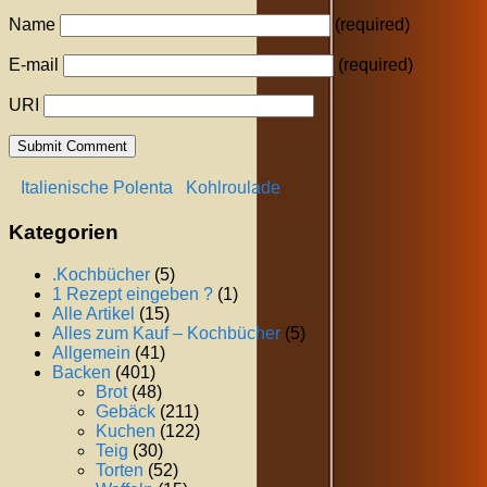
Name
(required)
E-mail
(required)
URI
Italienische Polenta
Kohlroulade
Kategorien
.Kochbücher
(5)
1 Rezept eingeben ?
(1)
Alle Artikel
(15)
Alles zum Kauf – Kochbücher
(5)
Allgemein
(41)
Backen
(401)
Brot
(48)
Gebäck
(211)
Kuchen
(122)
Teig
(30)
Torten
(52)