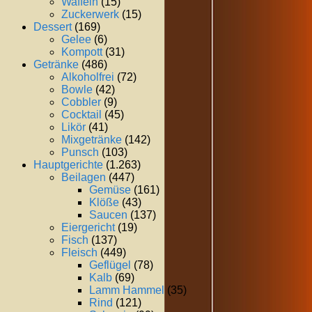
Waffeln
(15)
Zuckerwerk
(15)
Dessert
(169)
Gelee
(6)
Kompott
(31)
Getränke
(486)
Alkoholfrei
(72)
Bowle
(42)
Cobbler
(9)
Cocktail
(45)
Likör
(41)
Mixgetränke
(142)
Punsch
(103)
Hauptgerichte
(1.263)
Beilagen
(447)
Gemüse
(161)
Klöße
(43)
Saucen
(137)
Eiergericht
(19)
Fisch
(137)
Fleisch
(449)
Geflügel
(78)
Kalb
(69)
Lamm Hammel
(35)
Rind
(121)