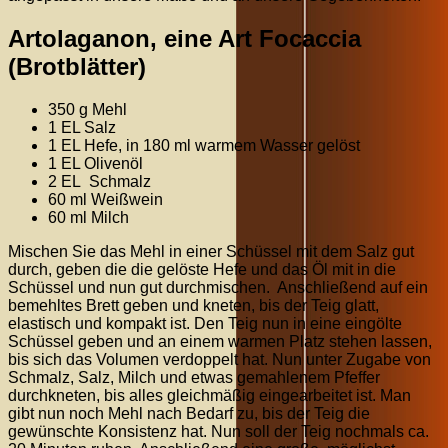
Artolaganon, eine Art Focaccia
(Brotblätter)
350 g Mehl
1 EL Salz
1 EL Hefe, in 180 ml warmem Wasser gelöst
1 EL Olivenöl
2 EL Schmalz
60 ml Weißwein
60 ml Milch
Mischen Sie das Mehl in einer Schüssel mit dem Salz gut
durch, geben die die gelöste Hefe und das Öl mit in die
Schüssel und nun gut durchmischen. Anschließend auf ein
bemehltes Brett geben und kneten, bis der Teig glatt,
elastisch und kompakt ist. Den Teig nun in eine eingölte
Schüssel geben und an einem warmen Platz stehen lassen,
bis sich das Volumen verdoppelt hat. Nun unter Zugabe von
Schmalz, Salz, Milch und etwas gemahlenem Pfeffer
durchkneten, bis alles gleichmäßig eingearbeitet ist. Man
gibt nun noch Mehl nach Bedarf zu, bis der Teig die
gewünschte Konsistenz hat. Nun soll der Teig nochmals ca.