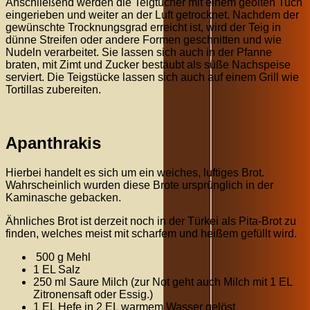
Anschließend werden die Teigtücher mit einem geölten Tuch
eingerieben und weiter an der Luft getrocknet. Nachdem der
gewünschte Trocknungsgrad erreicht ist, wird der Teig in
dünne Streifen oder andere Formen geschnitten und wie
Nudeln verarbeitet. Sie lassen sich auch in der Pfanne
braten, mit Zimt und Zucker bestäubt als süße Nachspeise
serviert. Die Teigstücke lassen sich auch auf einem Grill wie
Tortillas zubereiten.
Apanthrakis
Hierbei handelt es sich um ein weiches, luftiges Brot.
Wahrscheinlich wurden diese Brote ursprünglich in der
Kaminasche gebacken.
Ähnliches Brot ist derzeit noch in der Türkei als Pita-Brot zu
finden, welches meist mit scharfem und heißem gefüllt wird.
500 g Mehl
1 EL Salz
250 ml Saure Milch (zur Not geht auch Milch mit 1 EL
Zitronensaft oder Essig.)
1 EL Hefe in 2 EL warmem Wasser gelöst