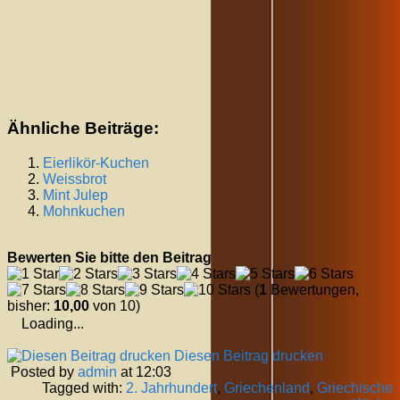
Ähnliche Beiträge:
Eierlikör-Kuchen
Weissbrot
Mint Julep
Mohnkuchen
Bewerten Sie bitte den Beitrag
(
1
Bewertungen,
bisher:
10,00
von 10)
Loading...
Diesen Beitrag drucken
Posted by
admin
at 12:03
Tagged with:
2. Jahrhundert
,
Griechenland
,
Griechische