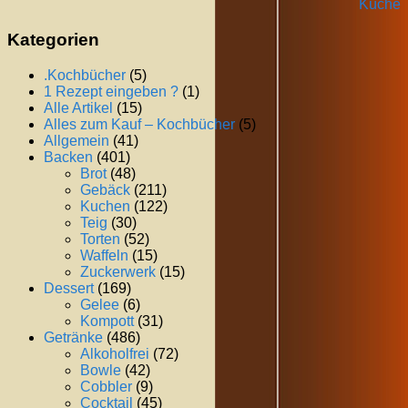
Küche
Kategorien
.Kochbücher
(5)
1 Rezept eingeben ?
(1)
Alle Artikel
(15)
Alles zum Kauf – Kochbücher
(5)
Allgemein
(41)
Backen
(401)
Brot
(48)
Gebäck
(211)
Kuchen
(122)
Teig
(30)
Torten
(52)
Waffeln
(15)
Zuckerwerk
(15)
Dessert
(169)
Gelee
(6)
Kompott
(31)
Getränke
(486)
Alkoholfrei
(72)
Bowle
(42)
Cobbler
(9)
Cocktail
(45)