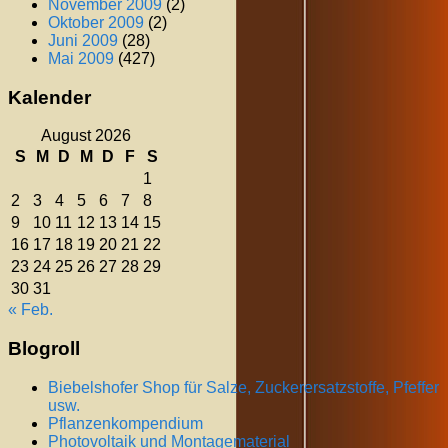
November 2009
(2)
Oktober 2009
(2)
Juni 2009
(28)
Mai 2009
(427)
Kalender
August 2026
S
M
D
M
D
F
S
1
2
3
4
5
6
7
8
9
10
11
12
13
14
15
16
17
18
19
20
21
22
23
24
25
26
27
28
29
30
31
« Feb.
Blogroll
Biebelshofer Shop für Salze, Zuckerersatzstoffe, Pfeffer
usw.
Pflanzenkompendium
Photovoltaik und Montagematerial