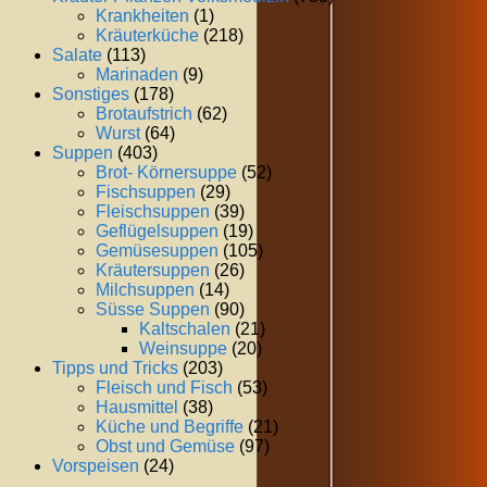
Krankheiten
(1)
Kräuterküche
(218)
Salate
(113)
Marinaden
(9)
Sonstiges
(178)
Brotaufstrich
(62)
Wurst
(64)
Suppen
(403)
Brot- Körnersuppe
(52)
Fischsuppen
(29)
Fleischsuppen
(39)
Geflügelsuppen
(19)
Gemüsesuppen
(105)
Kräutersuppen
(26)
Milchsuppen
(14)
Süsse Suppen
(90)
Kaltschalen
(21)
Weinsuppe
(20)
Tipps und Tricks
(203)
Fleisch und Fisch
(53)
Hausmittel
(38)
Küche und Begriffe
(21)
Obst und Gemüse
(97)
Vorspeisen
(24)