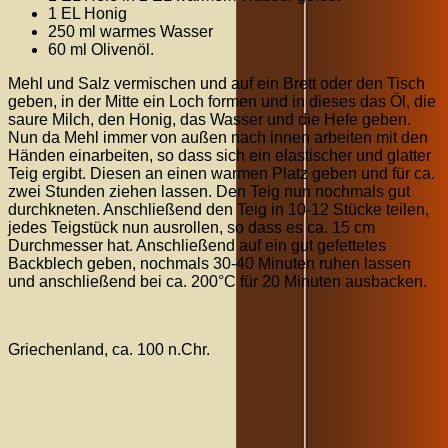
1 EL Honig
250 ml warmes Wasser
60 ml Olivenöl.
Mehl und Salz vermischen und auf ein Brett oder den Tisch
geben, in der Mitte ein Loch formen und in dieses das Öl, die
saure Milch, den Honig, das Wasser und die Hefe geben.
Nun da Mehl immer von außen nach innen arbeiten mit den
Händen einarbeiten, so dass sich ein elastischer und glatter
Teig ergibt. Diesen an einen warmen Platz geben und für ca.
zwei Stunden ziehen lassen. Den Teig nun nochmals gut
durchkneten. Anschließend den Teig in 10-12 Stücke teilen,
jedes Teigstück nun ausrollen, so dass es ca. 15 cm
Durchmesser hat. Anschließend auf ein gut gefettetes
Backblech geben, nochmals 30-40 Minuten ruhen lassen
und anschließend bei ca. 200°C für 20 Minuten ausbacken.
Griechenland, ca. 100 n.Chr.