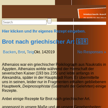
Alte Rezepte online
Hier klicken und Ihr eigenes Rezept eingeben.
Brot nach griechischer Art 🇬🇷
Backen
,
Brot
,
Teig
Okt.
14
2019
No Responses »
Athenaios war ein griechischer Poikilograph aus Naukratis in
Ägypten. Athenaios wirkte während der Herrschaft der
severischen Kaiser (193 bis 235) und lebte anfangs in
Alexandria, später in der Hauptstadt Rom. Er übermittelte
uns in seinen, leider nur in Fragmenten erhalten gebliebenen
Hauptwerk,
Deipnosophistai
(Gastmahl der Gelehrten) einige
Rezepte.
Anbei einige Rezepte für Brot nach griechischer Art.
angepasst in unsere Maße und an unsere Gegebenheiten: