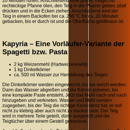
20 Minuten ruhen. Anschließend eine große, möglichst
rechteckige Pfanne ölen, den Teig in die Pfanne geben, platt
drücken und in die Ecken ziehen. Anschließend wird der
Teig in einem Backofen bei ca. 250 °C für ca. 20 Minuten
gebacken, bis er durch ist und die Oberfläche goldbraun ist.
Kapyria – Eine Vorläufer-Variante der
Spagetti bzw. Pasta
2 kg Weizenmehl (Hartweizenmehl)
1 kg Dinkelkörner
ca. 500 ml Wasser zur Herstellung des Teiges
Die Dinkelkörner werden eingeweicht, bis sie weich werden.
Dann das Wasser abgießen und die Körner pürieren, bis
eine kompakte Paste entsteht. Jetzt das Mehl nach und nach
hinzugeben und verkneten. Wasser und Mehl werden
zugegeben, bis der Teig die richtige Konsistenz hat, er soll
nicht zu klebrig aber auch nicht zu trocken sein. Der Teig
wird in mehrere Teile geteilt, dünn ausgerollt und die
Teigtücher über einem Gestell getrocknet.