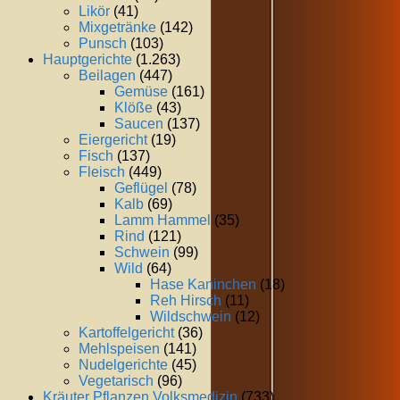
Likör
(41)
Mixgetränke
(142)
Punsch
(103)
Hauptgerichte
(1.263)
Beilagen
(447)
Gemüse
(161)
Klöße
(43)
Saucen
(137)
Eiergericht
(19)
Fisch
(137)
Fleisch
(449)
Geflügel
(78)
Kalb
(69)
Lamm Hammel
(35)
Rind
(121)
Schwein
(99)
Wild
(64)
Hase Kaninchen
(18)
Reh Hirsch
(11)
Wildschwein
(12)
Kartoffelgericht
(36)
Mehlspeisen
(141)
Nudelgerichte
(45)
Vegetarisch
(96)
Kräuter Pflanzen Volksmedizin
(733)