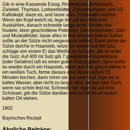
Gib in eine Kasserole Essig, Rinderbrühe, Knoblauch,
Zwiebel, Thymian, Lorbeerblätter, Zitronenschalen, und 1/2
Kalbskopf, slaze es, und lasse alles 30 Minuten kochen.
Wenn der Kopf weich ist, lege ihn auf ein Brett zum
Auskühlen, danach schneide lange feine Streifen wie
Nudeln, klein geschnittene Petersilie, Zitronenschalen, Salz
und Muskatblütel, lasse alles in Fett dünsten (etwas Safran
sollte an der Sülze nicht vergessenw erden). Dann seihe die
Sülze durche in Haarsieb, setze sie wieder auf die Glut,
schlage von einem Ei das Weiße zu Schaum, gib es unter
die Sulz. Auf 400 ml Sulz gib 7 g aufelöste Hausenblase
(oder Gelatine) laß es einen guten Sud ergeben, dann seihe
es wieder durch ein Haarsieb, nimm das fein geschnittene in
ein weißes Tuch, forme daraus eine Wurst, laß es 15
Minuten kochen, dann nimm sie aus sem Sud, lege sie in
kaltes Wasser, aber nicht zu lange, löse sie aus dem Tuch,
wenn sie schön fest ist. Schneide sie, lege sie auf eine
Schüssel, gib die Sülze darüber und so laß es an einem
kalten Ort stehen.
1802
Bayrisches Rezept
Ähnliche Beiträge: