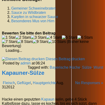
Gemeiner Schweinebraten
Sauce zu Wildbraten
Karpfen in schwarzer Sauce
Besonderes Mus von Hirn
Bewerten Sie bitte den Beitrag
(Bisher keine
Bewertung)
Loading...
Diesen Beitrag drucken
Posted by
admin
at 06:24
Tagged with:
Bayerische Küche
,
Sülze
,
Wurst
Kapauner-Sülze
Fleisch
,
Geflügel
,
Hauptgerichte
Aug.
No Responses »
31
2012
Hacke einen geputzten
Kapaun
kelin, gebe 4 Stück
Kalbsfüsse dazu, lasse es kochen, bis es sich sülzt, dann