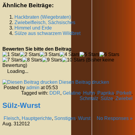
Ähnliche Beiträge:
Hackbraten (Wiegebraten)
Zwiebelfleisch, Sächsisches
Himmel und Erde
Sülze aus schwarzem Wildbret
Bewerten Sie bitte den Beitrag
(Bisher keine
Bewertung)
Loading...
Diesen Beitrag drucken
Posted by
admin
at 05:53
Tagged with:
DDR
,
Gelatine
,
Huhn
,
Paprika
,
Pörkelt
,
Schmalz
,
Sülze
,
Zwiebel
Sülz-Wurst
Fleisch
,
Hauptgerichte
,
Sonstiges
,
Wurst
No Responses »
Aug.
31
2012