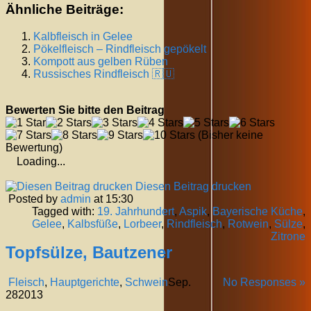
Ähnliche Beiträge:
Kalbfleisch in Gelee
Pökelfleisch – Rindfleisch gepökelt
Kompott aus gelben Rüben
Russisches Rindfleisch 🇷🇺
Bewerten Sie bitte den Beitrag
(Bisher keine
Bewertung)
Loading...
Diesen Beitrag drucken
Posted by
admin
at 15:30
Tagged with:
19. Jahrhundert
,
Aspik
,
Bayerische Küche
,
Gelee
,
Kalbsfüße
,
Lorbeer
,
Rindfleisch
,
Rotwein
,
Sülze
,
Zitrone
Topfsülze, Bautzener
Fleisch
,
Hauptgerichte
,
Schwein
Sep.
No Responses »
28
2013