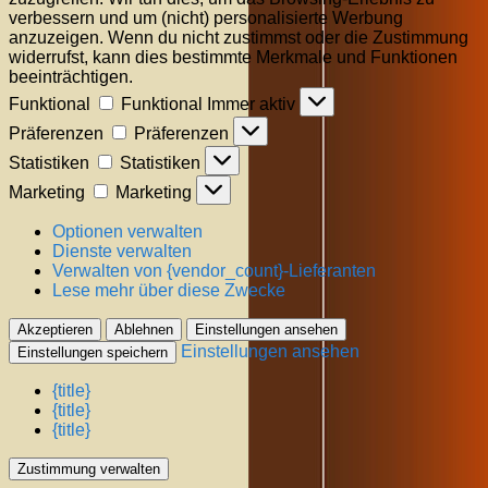
verbessern und um (nicht) personalisierte Werbung
anzuzeigen. Wenn du nicht zustimmst oder die Zustimmung
widerrufst, kann dies bestimmte Merkmale und Funktionen
beeinträchtigen.
Funktional
Funktional
Immer aktiv
Präferenzen
Präferenzen
Statistiken
Statistiken
Marketing
Marketing
Optionen verwalten
Dienste verwalten
Verwalten von {vendor_count}-Lieferanten
Lese mehr über diese Zwecke
Akzeptieren
Ablehnen
Einstellungen ansehen
Einstellungen ansehen
Einstellungen speichern
{title}
{title}
{title}
Zustimmung verwalten