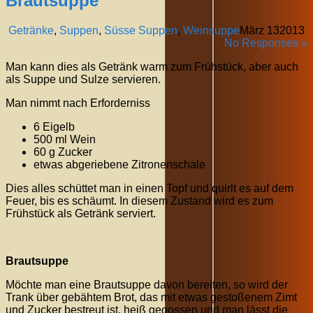
Brautsuppe
Getränke
,
Suppen
,
Süsse Suppen
,
Weinsuppe
März
13
2013
No Responses »
Man kann dies als Getränk warm zum Frühstück, aber auch
als Suppe und Sulze servieren.
Man nimmt nach Erforderniss
6 Eigelb
500 ml Wein
60 g Zucker
etwas abgeriebene Zitronenschale
Dies alles schüttet man in einen Topf und quirlt es auf dem
Feuer, bis es schäumt. In diesem Zustand wird es zum
Frühstück als Getränk serviert.
Brautsuppe
Möchte man eine Brautsuppe davon bereiten, so wird der
Trank über gebähtem Brot, das mit etwas gestoßenem Zimt
und Zucker bestreut ist, heiß gegossen und man lässt die