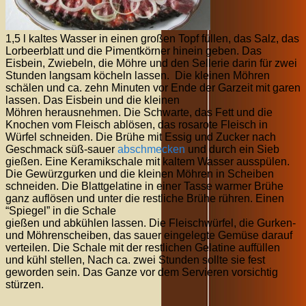
1,5 l kaltes Wasser in einen großen Topf füllen, das Salz, das
Lorbeerblatt und die Pimentkörner hinein geben. Das
Eisbein, Zwiebeln, die Möhre und den Sellerie darin für zwei
Stunden langsam köcheln lassen. Die kleinen Möhren
schälen und ca. zehn Minuten vor Ende der Garzeit mit garen
lassen. Das Eisbein und die kleinen
Möhren herausnehmen. Die Schwarte, das Fett und die
Knochen vom Fleisch ablösen, das rosarote Fleisch in
Würfel schneiden. Die Brühe mit Essig und Zucker nach
Geschmack süß-sauer
abschmecken
und durch ein Sieb
gießen. Eine Keramikschale mit kaltem Wasser ausspülen.
Die Gewürzgurken und die kleinen Möhren in Scheiben
schneiden. Die Blattgelatine in einer Tasse warmer Brühe
ganz auflösen und unter die restliche Brühe rühren. Einen
“Spiegel” in die Schale
gießen und abkühlen lassen. Die Fleischwürfel, die Gurken-
und Möhrenscheiben, das sauer eingelegte Gemüse darauf
verteilen. Die Schale mit der restlichen Gelatine auffüllen
und kühl stellen, Nach ca. zwei Stunden sollte sie fest
geworden sein. Das Ganze vor dem Servieren vorsichtig
stürzen.