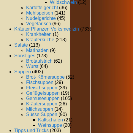
Wildschwein
(12)
Kartoffelgericht
(36)
Mehlspeisen
(141)
Nudelgerichte
(45)
Vegetarisch
(96)
Kräuter Pflanzen Volksmedizin
(733)
Krankheiten
(1)
Kräuterküche
(218)
Salate
(113)
Marinaden
(9)
Sonstiges
(178)
Brotaufstrich
(62)
Wurst
(64)
Suppen
(403)
Brot- Körnersuppe
(52)
Fischsuppen
(29)
Fleischsuppen
(39)
Geflügelsuppen
(19)
Gemüsesuppen
(105)
Kräutersuppen
(26)
Milchsuppen
(14)
Süsse Suppen
(90)
Kaltschalen
(21)
Weinsuppe
(20)
Tipps und Tricks
(203)