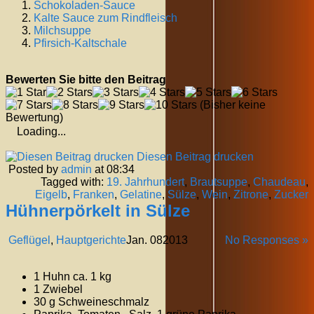
Schokoladen-Sauce
Kalte Sauce zum Rindfleisch
Milchsuppe
Pfirsich-Kaltschale
Bewerten Sie bitte den Beitrag
(Bisher keine
Bewertung)
Loading...
Diesen Beitrag drucken
Posted by
admin
at 08:34
Tagged with:
19. Jahrhundert
,
Brautsuppe
,
Chaudeau
,
Eigelb
,
Franken
,
Gelatine
,
Sülze
,
Wein
,
Zitrone
,
Zucker
Hühnerpörkelt in Sülze
Geflügel
,
Hauptgerichte
Jan.
08
2013
No Responses »
1 Huhn ca. 1 kg
1 Zwiebel
30 g Schweineschmalz