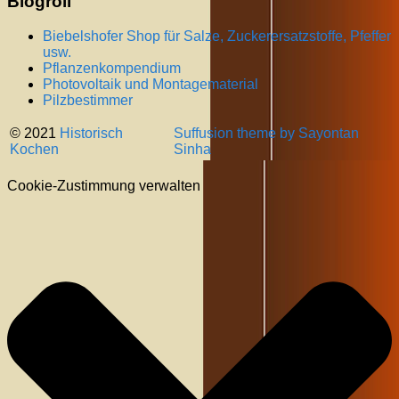
Blogroll
Biebelshofer Shop für Salze, Zuckerersatzstoffe, Pfeffer
usw.
Pflanzenkompendium
Photovoltaik und Montagematerial
Pilzbestimmer
© 2021
Historisch
Suffusion theme by Sayontan
Kochen
Sinha
Cookie-Zustimmung verwalten