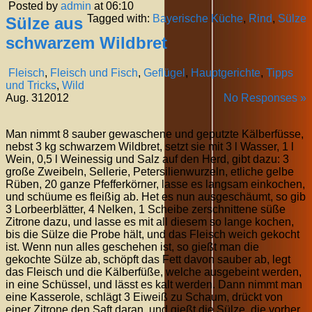
Posted by
admin
at 06:10
Tagged with:
Bayerische Küche
,
Rind
,
Sülze
Sülze aus
schwarzem Wildbret
Fleisch
,
Fleisch und Fisch
,
Geflügel
,
Hauptgerichte
,
Tipps
und Tricks
,
Wild
Aug.
31
2012
No Responses »
Man nimmt 8 sauber gewaschene und geputzte Kälberfüsse,
nebst 3 kg schwarzem Wildbret, setzt sie mit 3 l Wasser, 1 l
Wein, 0,5 l Weinessig und Salz auf den Herd, gibt dazu: 3
große Zweibeln, Sellerie, Petersilienwurzeln, etliche gelbe
Rüben, 20 ganze Pfefferkörner, lasse es langsam einkochen,
und schüume es fleißig ab. Het es nun ausgeschäumt, so gib
3 Lorbeerblätter, 4 Nelken, 1 Scheibe zerschnittene süße
Zitrone dazu, und lasse es mit all diesem so lange kochen,
bis die Sülze die Probe hält, und das Fleisch weich gekocht
ist. Wenn nun alles geschehen ist, so gießt man die
gekochte Sülze ab, schöpft das Fett davon sauber ab, legt
das Fleisch und die Kälberfüße, welche ausgebeint werden,
in eine Schüssel, und lässt es kalt werden. Dann nimmt man
eine Kasserole, schlägt 3 Eiweiß zu Schaum, drückt von
einer Zitrone den Saft daran, und gießt die Sülze, die vorher