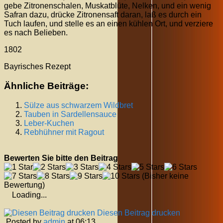
gebe Zitronenschalen, Muskatblüte, Nelken, und ein wenig
Safran dazu, drücke Zitronensaft daran, laß es durch ein
Tuch laufen, und stelle es an einen kühlen Ort, und verziere
es nach Belieben.
1802
Bayrisches Rezept
Ähnliche Beiträge:
Sülze aus schwarzem Wildbret
Tauben in Sardellensauce
Leber-Kuchen
Rebhühner mit Ragout
Bewerten Sie bitte den Beitrag
(Bisher keine
Bewertung)
Loading...
Diesen Beitrag drucken
Posted by
admin
at 06:13