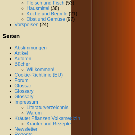
Fleisch und Fisch
(53)
Hausmittel
(38)
Küche und Begriffe
(21)
Obst und Gemüse
(97)
Vorspeisen
(24)
Seiten
Abstimmungen
Artikel
Autoren
Bücher
Willkommen!
Cookie-Richtlinie (EU)
Forum
Glossar
Glossary
Glossary
Impressum
Literaturverzeichnis
Warum
Kräuter Pflanzen Volksmedizin
Kräuter und Rezepte
Newsletter
Rezepte