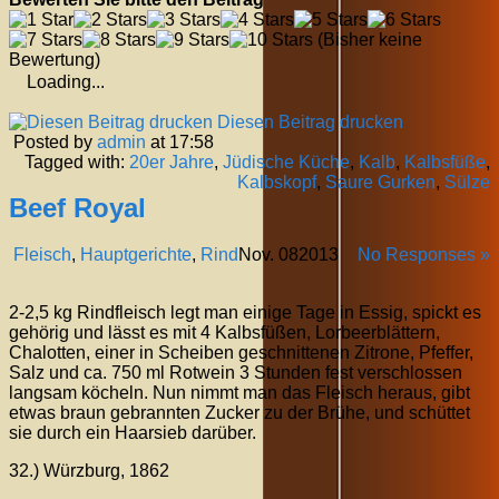
(Bisher keine
Bewertung)
Loading...
Diesen Beitrag drucken
Posted by
admin
at 17:58
Tagged with:
20er Jahre
,
Jüdische Küche
,
Kalb
,
Kalbsfüße
,
Kalbskopf
,
Saure Gurken
,
Sülze
Beef Royal
Fleisch
,
Hauptgerichte
,
Rind
Nov.
08
2013
No Responses »
2-2,5 kg Rindfleisch legt man einige Tage in Essig, spickt es
gehörig und lässt es mit 4 Kalbsfüßen, Lorbeerblättern,
Chalotten, einer in Scheiben geschnittenen Zitrone, Pfeffer,
Salz und ca. 750 ml Rotwein 3 Stunden fest verschlossen
langsam köcheln. Nun nimmt man das Fleisch heraus, gibt
etwas braun gebrannten Zucker zu der Brühe, und schüttet
sie durch ein Haarsieb darüber.
32.) Würzburg, 1862