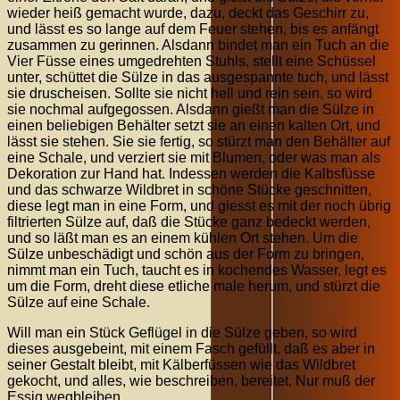
wieder heiß gemacht wurde, dazu, deckt das Geschirr zu,
und lässt es so lange auf dem Feuer stehen, bis es anfängt
zusammen zu gerinnen. Alsdann bindet man ein Tuch an die
Vier Füsse eines umgedrehten Stuhls, stellt eine Schüssel
unter, schüttet die Sülze in das ausgespannte tuch, und lässt
sie druscheisen. Sollte sie nicht hell und rein sein, so wird
sie nochmal aufgegossen. Alsdann gießt man die Sülze in
einen beliebigen Behälter setzt sie an einen kalten Ort, und
lässt sie stehen. Sie sie fertig, so stürzt man den Behälter auf
eine Schale, und verziert sie mit Blumen, oder was man als
Dekoration zur Hand hat. Indessen werden die Kalbsfüsse
und das schwarze Wildbret in schöne Stücke geschnitten,
diese legt man in eine Form, und giesst es mit der noch übrig
filtrierten Sülze auf, daß die Stücke ganz bedeckt werden,
und so läßt man es an einem kühlen Ort stehen. Um die
Sülze unbeschädigt und schön aus der Form zu bringen,
nimmt man ein Tuch, taucht es in kochendes Wasser, legt es
um die Form, dreht diese etliche male herum, und stürzt die
Sülze auf eine Schale.
Will man ein Stück Geflügel in die Sülze geben, so wird
dieses ausgebeint, mit einem Fasch gefüllt, daß es aber in
seiner Gestalt bleibt, mit Kälberfüssen wie das Wildbret
gekocht, und alles, wie beschreiben, bereitet. Nur muß der
Essig wegbleiben.