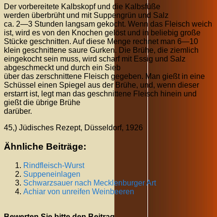
Der vorbereitete Kalbskopf und die Kalbsfüße
werden überbrüht und mit Suppengrün und Salz
ca. 2—3 Stunden langsam gekocht. Wenn das Fleisch weich
ist, wird es von den Knochen gelöst und in beliebig große
Stücke geschnitten. Auf diese Menge rechnet man 6—10
klein geschnittene saure Gurken. Die Brühe, die ziemlich
eingekocht sein muss, wird scharf mit Essig und Salz
abgeschmeckt und durch ein Sieb
über das zerschnittene Fleisch gegeben. Man gießt in eine
Schüssel einen Spiegel aus der Brühe, und, wenn dieser
erstarrt ist, legt man das geschnittene Fleisch hinein und
gießt die übrige Brühe
darüber.
45,) Jüdisches Rezept, Düsseldorf, 1926
Ähnliche Beiträge:
Rindfleisch-Wurst
Suppeneinlagen
Schwarzsauer nach Mecklenburger Art
Achiar von unreifen Weinbeeren
Bewerten Sie bitte den Beitrag