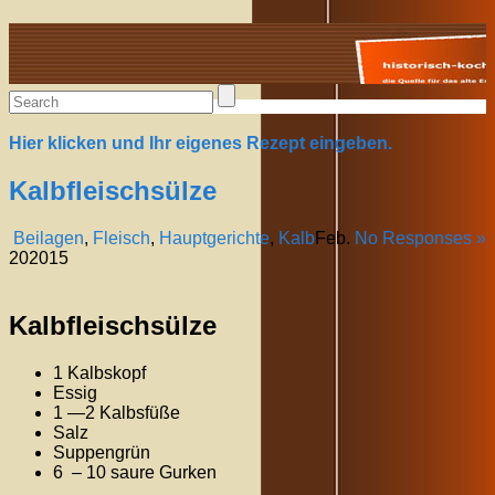
Alte Rezepte online
Hier klicken und Ihr eigenes Rezept eingeben.
Kalbfleischsülze
Beilagen
,
Fleisch
,
Hauptgerichte
,
Kalb
Feb.
No Responses »
20
2015
Kalbfleischsülze
1 Kalbskopf
Essig
1 —2 Kalbsfüße
Salz
Suppengrün
6 – 10 saure Gurken