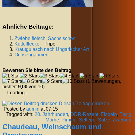
Ähnliche Beiträge:
Zwiebelfleisch, Sächsisches
Kuttelflecke
– Tripe
Krautgulasch nach Ungarischer Art
Ochsengaumen
Bewerten Sie bitte den Beitrag
(
1
Bewertungen,
bisher:
9,00
von 10)
Loading...
Diesen Beitrag drucken
Posted by
admin
at 07:15
Tagged with:
20. Jahrhundert
,
DDR-Rezept
,
Eisbein
,
Essig
,
Mörhe
,
Piment
,
Sellerie
,
Sülze
,
Zweibeln
Chaudeau, Weinschaum und