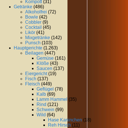
Kompott
(31)
Getränke
(486)
Alkoholfrei
(72)
Bowle
(42)
Cobbler
(9)
Cocktail
(45)
Likör
(41)
Mixgetränke
(142)
Punsch
(103)
Hauptgerichte
(1.263)
Beilagen
(447)
Gemüse
(161)
Klöße
(43)
Saucen
(137)
Eiergericht
(19)
Fisch
(137)
Fleisch
(449)
Geflügel
(78)
Kalb
(69)
Lamm Hammel
(35)
Rind
(121)
Schwein
(99)
Wild
(64)
Hase Kaninchen
(18)
Reh Hirsch
(11)