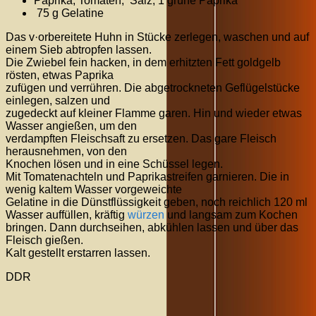
Paprika, Tomaten, Salz, 1 grüne Paprika
75 g Gelatine
Das v·orbereitete Huhn in Stücke zerlegen, waschen und auf
einem Sieb abtropfen lassen.
Die Zwiebel fein hacken, in dem erhitzten Fett goldgelb
rösten, etwas Paprika
zufügen und verrühren. Die abgetrockneten Geflügelstücke
einlegen, salzen und
zugedeckt auf kleiner Flamme garen. Hin und wieder etwas
Wasser angießen, um den
verdampften Fleischsaft zu ersetzen. Das gare Fleisch
herausnehmen, von den
Knochen lösen und in eine Schüssel legen.
Mit Tomatenachteln und Paprikastreifen garnieren. Die in
wenig kaltem Wasser vorgeweichte
Gelatine in die Dünstflüssigkeit geben, noch reichlich 120 ml
Wasser auffüllen, kräftig
würzen
und langsam zum Kochen
bringen. Dann durchseihen, abkühlen lassen und über das
Fleisch gießen.
Kalt gestellt erstarren lassen.
DDR