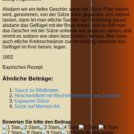
Alsdann wir ein tiefes Geschirr, worin die Sülze Platz haben
wird, genommen, von der Sülze darin gegossen, uns stehen
lassen, dann let man etliche Sachen zur Verzierung darauf,
alsdann das Geflügel mit der Brust darein, und so füllt man
das Geschirr mit der Sülze vollends auf, lasse es stehen, und
nimmt es sodann wie oben beschrieben, heraus. Man kann
auch etliche Krebsschwänze zur Verzierung zwischen das
Geflügel im Krei herum, legen.
1802
Bayrisches Rezept
Ähnliche Beiträge:
Sauce zu Wildbraten
Hirschwildbret mit Wocholderbeeren und Zwiebeln
Kapauner-Sülze
Sülze auf Marmor-Art
Bewerten Sie bitte den Beitrag
(Bisher keine