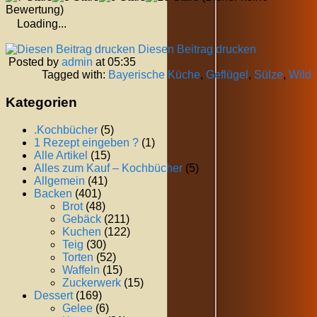
Bewertung)
Loading...
Diesen Beitrag drucken
Posted by
admin
at 05:35
Tagged with:
Bayerische Küche
,
Geflügel
,
Sülze
,
Wild
Kategorien
.Kochbücher
(5)
1 Rezept eingeben ?
(1)
Alle Artikel
(15)
Alles zum Kauf – Kochbücher
(5)
Allgemein
(41)
Backen
(401)
Brot
(48)
Gebäck
(211)
Kuchen
(122)
Teig
(30)
Torten
(52)
Waffeln
(15)
Zuckerwerk
(15)
Dessert
(169)
Gelee
(6)