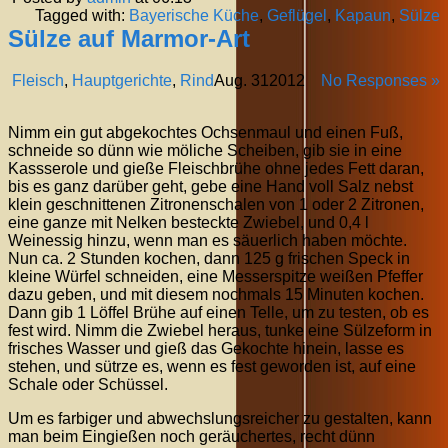
Tagged with:
Bayerische Küche
,
Geflügel
,
Kapaun
,
Sülze
Sülze auf Marmor-Art
Fleisch
,
Hauptgerichte
,
Rind
Aug.
31
2012
No Responses »
Nimm ein gut abgekochtes Ochsenmaul und einen Fuß,
schneide so dünn wie möliche Scheiben, gib sie in eine
Kassserole und gieße Fleischbrühe ohne jedes Fett daran,
bis es ganz darüber geht, gebe eine Hand voll Salz nebst
klein geschnittenen Zitronenschalen von 1 oder 2 Zitronen,
eine ganze mit Nelken besteckte Zwiebel, und 0,4 l
Weinessig hinzu, wenn man es säuerlich haben möchte.
Nun ca. 2 Stunden kochen, dann 125 g frischen Speck in
kleine Würfel schneiden, eine Messerspitze weißen Pfeffer
dazu geben, und mit diesem nochmals 15 Minuten kochen.
Dann gib 1 Löffel Brühe auf einen Telle, um zu testen, ob es
fest wird. Nimm die Zwiebel heraus, tunke eine Sülzeform in
frisches Wasser und gieß das Gekochte hinein, lasse es
stehen, und sütrze es, wenn es fest geworden ist, auf eine
Schale oder Schüssel.
Um es farbiger und abwechslungsreicher zu gestalten, kann
man beim Eingießen noch geräuchertes, recht dünn