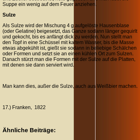
Suppe ein wenig auf dem Feuer anziehen.
Sulze
Als Sulze wird der Mischung 4 g aufgelöste Hausenblase
(oder Gelatine) beigesetzt, das Ganze sodann länger gequirlt
und gekocht, bis es anfängt dick zu werden. Nun stellt man
den Topf in eine Schüssel mit kaltem Wasser, bis die Masse
etwas abgekühlt ist, gießt sie sodann in beliebige Schälchen
oder Formen und setzt sie an einen kühlen Ort zum Sulzen.
Danach stürzt man die Formen mit der Sulze auf die Platten,
mit denen sie dann serviert wird.
Man kann dies, außer die Sulze, auch aus Weißbier machen.
17.) Franken, 1822
Ähnliche Beiträge: