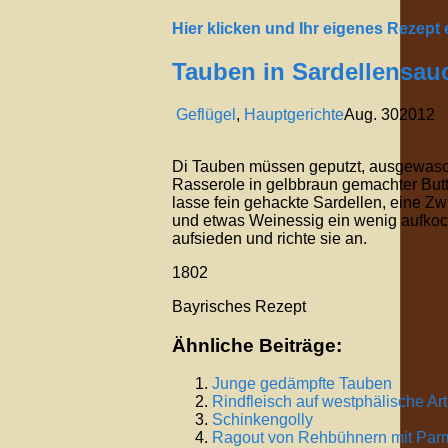
Hier klicken und Ihr eigenes Rezept
Tauben in Sardellensau
Geflügel
,
Hauptgerichte
Aug.
30
2012
Di Tauben müssen geputzt, ausgewasch
Rasserole in gelbbraun gemachter Butt
lasse fein gehackte Sardellen, eine Z
und etwas Weinessig ein wenig aufkoc
aufsieden und richte sie an.
1802
Bayrisches Rezept
Ähnliche Beiträge:
Junge gedämpfte Tauben
Rindfleisch auf westphälische Art
Schinkengolly
Ragout von Rehbühnern mit Pa