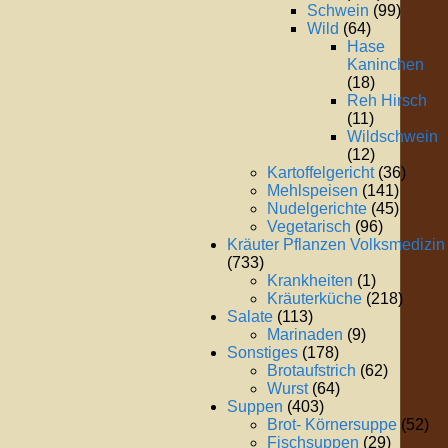
Schwein
(99)
Wild
(64)
Hase
Kaninchen
(18)
Reh Hirsch
(11)
Wildschwein
(12)
Kartoffelgericht
(36)
Mehlspeisen
(141)
Nudelgerichte
(45)
Vegetarisch
(96)
Kräuter Pflanzen Volksmedizin
(733)
Krankheiten
(1)
Kräuterküche
(218)
Salate
(113)
Marinaden
(9)
Sonstiges
(178)
Brotaufstrich
(62)
Wurst
(64)
Suppen
(403)
Brot- Körnersuppe
(52)
Fischsuppen
(29)