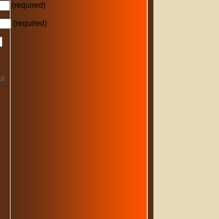
(required)
(required)
ut