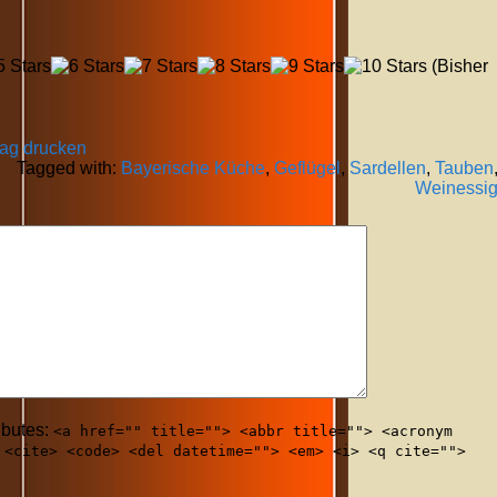
(Bisher
rag drucken
Tagged with:
Bayerische Küche
,
Geflügel
,
Sardellen
,
Tauben
Weinessi
ibutes:
<a href="" title=""> <abbr title=""> <acronym
 <cite> <code> <del datetime=""> <em> <i> <q cite="">