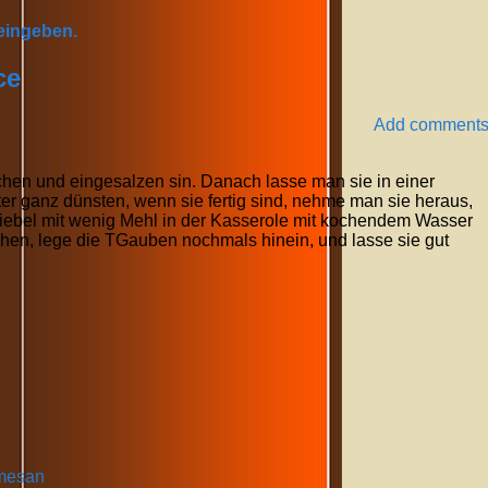
 eingeben.
ce
Add comment
en und eingesalzen sin. Danach lasse man sie in einer
er ganz dünsten, wenn sie fertig sind, nehme man sie heraus,
wiebel mit wenig Mehl in der Kasserole mit kochendem Wasser
hen, lege die TGauben nochmals hinein, und lasse sie gut
rmesan