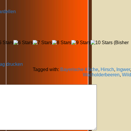
ardellen
(Bisher
rag drucken
Tagged with:
Bayerische Küche
,
Hirsch
,
Ingwer
Wacholderbeeren
,
Wil