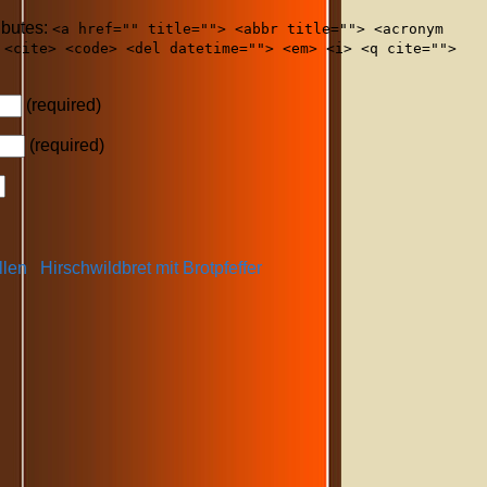
ibutes:
<a href="" title=""> <abbr title=""> <acronym
 <cite> <code> <del datetime=""> <em> <i> <q cite="">
(required)
(required)
llen
Hirschwildbret mit Brotpfeffer