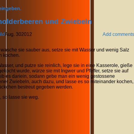
 eingeben.
holderbeeren und Zwiebeln
ld
Aug.
30
2012
Add comment
 wasche sie sauber aus, setze sie mit Wasser und wenig Salz
h kochen.
sser, und putze sie reinlich, lege sie in eine Kasserole, gieße
ekocht wurde, würze sie mit Ingwer und Pfeffer, setze sie auf
 gib es dariein, sodann gebe man ein wenig gestossene
ener Zwiebeln, auch dazu, und lasse es so miteinander kochen,
nstückchen bestreut gegeben werden.
 so lasse sie weg.