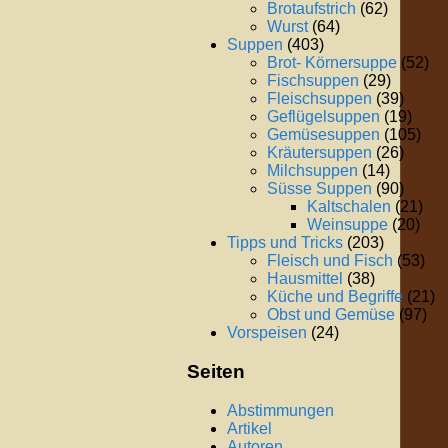
Brotaufstrich
(62)
Wurst
(64)
Suppen
(403)
Brot- Körnersuppe
(52)
Fischsuppen
(29)
Fleischsuppen
(39)
Geflügelsuppen
(19)
Gemüsesuppen
(105)
Kräutersuppen
(26)
Milchsuppen
(14)
Süsse Suppen
(90)
Kaltschalen
(21)
Weinsuppe
(20)
Tipps und Tricks
(203)
Fleisch und Fisch
(53)
Hausmittel
(38)
Küche und Begriffe
(21)
Obst und Gemüse
(97)
Vorspeisen
(24)
Seiten
Abstimmungen
Artikel
Autoren