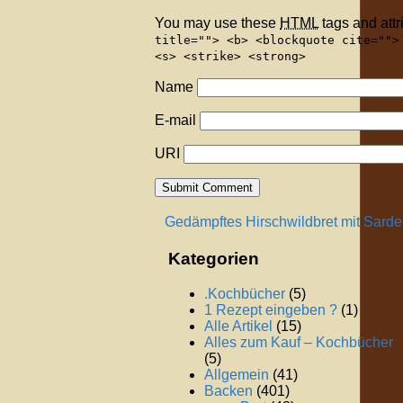
You may use these
HTML
tags and attr
title=""> <b> <blockquote cite="">
<s> <strike> <strong>
Name
E-mail
URI
Gedämpftes Hirschwildbret mit Sarde
Kategorien
.Kochbücher
(5)
1 Rezept eingeben ?
(1)
Alle Artikel
(15)
Alles zum Kauf – Kochbücher
(5)
Allgemein
(41)
Backen
(401)