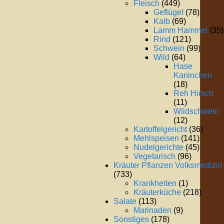
Fleisch
(449)
Geflügel
(78)
Kalb
(69)
Lamm Hammel
(35)
Rind
(121)
Schwein
(99)
Wild
(64)
Hase
Kaninchen
(18)
Reh Hirsch
(11)
Wildschwein
(12)
Kartoffelgericht
(36)
Mehlspeisen
(141)
Nudelgerichte
(45)
Vegetarisch
(96)
Kräuter Pflanzen Volksmedizin
(733)
Krankheiten
(1)
Kräuterküche
(218)
Salate
(113)
Marinaden
(9)
Sonstiges
(178)