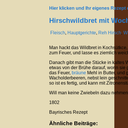
Hier klicken und Ihr eigenes Rezept
Hirschwildbret mit Woc
Fleisch
,
Hauptgerichte
,
Reh Hirsch
,
Wi
Man hackt das Wildbret in Kochsütkce,
zum Feuer, und lasse es ziemlich weic
Danach gibt man die Stücke in kaltes Wa
etwas von der Brühe darauf, worin sie g
das Feuer,
bräune
Mehl in Butter, und
Wacholderbeeren, nebst lein geschnitt
so ist es fertig, und kann mit Zitrone
Will man keine Zwiebeln dazu nehmen,
1802
Bayrisches Rezept
Ähnliche Beiträge: