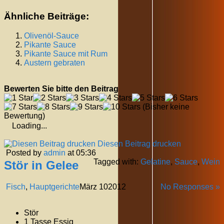
Ähnliche Beiträge:
Olivenöl-Sauce
Pikante Sauce
Pikante Sauce mit Rum
Austern gebraten
Bewerten Sie bitte den Beitrag
(Bisher keine
Bewertung)
Loading...
Diesen Beitrag drucken
Posted by
admin
at 05:36
Tagged with:
Gelatine
,
Sauce
,
Wein
Stör in Gelee
Fisch
,
Hauptgerichte
März
10
2012
No Responses »
Stör
1 Tasse Essig