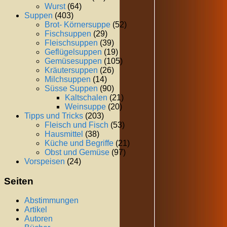
Wurst
(64)
Suppen
(403)
Brot- Körnersuppe
(52)
Fischsuppen
(29)
Fleischsuppen
(39)
Geflügelsuppen
(19)
Gemüsesuppen
(105)
Kräutersuppen
(26)
Milchsuppen
(14)
Süsse Suppen
(90)
Kaltschalen
(21)
Weinsuppe
(20)
Tipps und Tricks
(203)
Fleisch und Fisch
(53)
Hausmittel
(38)
Küche und Begriffe
(21)
Obst und Gemüse
(97)
Vorspeisen
(24)
Seiten
Abstimmungen
Artikel
Autoren