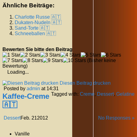
Ähnliche Beiträge:
Charlotte Russe 🇦🇹
Dukaten-Nudeln 🇦🇹
Sand-Torte 🇦🇹
Schneeballen 🇦🇹
Bewerten Sie bitte den Beitrag
(Bisher keine
Bewertung)
Loading...
Diesen Beitrag drucken
Posted by
admin
at 14:31
Tagged with:
Creme
,
Dessert
,
Gelatine
Kaffee-Creme
🇦🇹
Dessert
Feb.
21
2012
No Responses »
Vanille