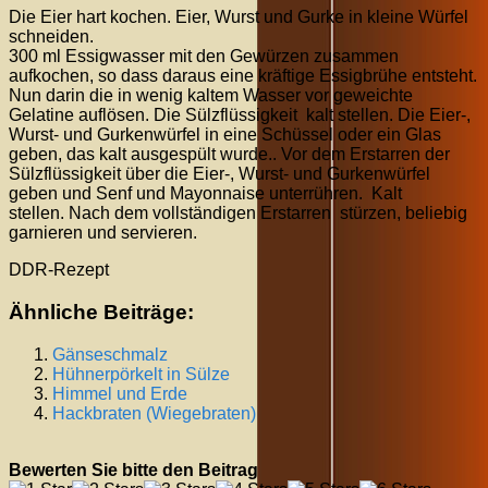
Die Eier hart kochen. Eier, Wurst und Gurke in kleine Würfel
schneiden.
300 ml Essigwasser mit den Gewürzen zusammen
aufkochen, so dass daraus eine kräftige Essigbrühe entsteht.
Nun darin die in wenig kaltem Wasser vor geweichte
Gelatine auflösen. Die Sülzflüssigkeit kalt stellen. Die Eier-,
Wurst- und Gurkenwürfel in eine Schüssel oder ein Glas
geben, das kalt ausgespült wurde.. Vor dem Erstarren der
Sülzflüssigkeit über die Eier-, Wurst- und Gurkenwürfel
geben und Senf und Mayonnaise unterrühren. Kalt
stellen. Nach dem vollständigen Erstarren stürzen, beliebig
garnieren und servieren.
DDR-Rezept
Ähnliche Beiträge:
Gänseschmalz
Hühnerpörkelt in Sülze
Himmel und Erde
Hackbraten (Wiegebraten)
Bewerten Sie bitte den Beitrag