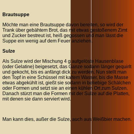
Brautsuppe
Möchte man eine Brautsuppe davon bereiten, so wird der
Trank über gebähtem Brot, das mit etwas gestoßenem Zimt
und Zucker bestreut ist, heiß gegossen und man lässt die
Suppe ein wenig auf dem Feuer anziehen.
Sulze
Als Sulze wird der Mischung 4 g aufgelöste Hausenblase
(oder Gelatine) beigesetzt, das Ganze sodann länger gequirlt
und gekocht, bis es anfängt dick zu werden. Nun stellt man
den Topf in eine Schüssel mit kaltem Wasser, bis die Masse
etwas abgekühlt ist, gießt sie sodann in beliebige Schälchen
oder Formen und setzt sie an einen kühlen Ort zum Sulzen.
Danach stürzt man die Formen mit der Sulze auf die Platten,
mit denen sie dann serviert wird.
Man kann dies, außer die Sulze, auch aus Weißbier machen.