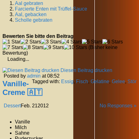
Aal gebraten
Farcierte Enten mit Trüffel-Sauce
Aal, gebacken
Scholle gebraten
Bewerten Sie bitte den Beitrag
(Bisher keine
Bewertung)
Loading...
Diesen Beitrag drucken
Posted by
admin
at 08:52
Tagged with:
Essig
,
Fisch
,
Gelatine
,
Gelee
,
Stör
Vanille-
Creme 🇦🇹
Dessert
Feb.
21
2012
No Responses »
Vanille
Milch
Sahne
Puderzucker