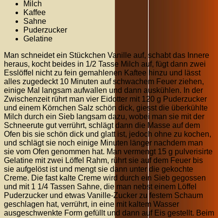
Milch
Kaffee
Sahne
Puderzucker
Gelatine
Man schneidet ein Stückchen Vanille auf, schabt das Innere
heraus, kocht beides in 1/2 Tasse Milch auf, fügt dann zwei
Esslöffel nicht zu fein gemahlenen Kaftee hinzu und lässt
alles zugedeckt 10 Minuten auf schwachem Feuer ziehen,
einige Mal langsam aufwallen und dann auskühlen. In der
Zwischenzeit rührt man vier Eidotter mit 120 g Puderzucker
und einem Körnchen Salz schön dick, giesst die überkühlte
Milch durch ein Sieb langsam dazu, wobei man sie mit der
Schneerute gut verrührt, schlägt dann die Masse auf dem
Ofen bis sie schön dick und glatt ist, jedoch ohne zu kochen,
und schlägt sie noch einige Minuten länger nachdem man
sie vom Ofen genommen hat. Man vermengt 15 g pulverisirte
Gelatine mit zwei Löffel Rahm, rührt sie auf dem Feuer bis
sie aufgelöst ist und mengt sie dann unter die gekochte
Creme. Die fast kalte Creme wird durch ein Sieb gegossen
und mit 1 1/4 Tassen Sahne, die man nebst einem Löffel
Puderzucker und etwas Vanille-Zucker zu festem Schaum
geschlagen hat, verrührt, in eine mit kaltem Wasser
ausgeschwenkte Form gefüllt und dann auf Eis gestellt. Beim