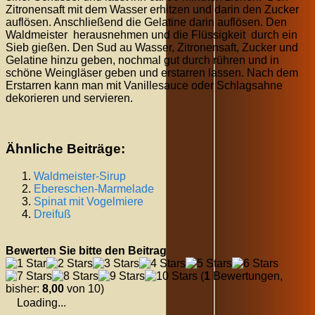
Zitronensaft mit dem Wasser erhitzen und darin den Zucker
auflösen. Anschließend die Gelatine darin auflösen. Den
Waldmeister herausnehmen und die Flüssigkeit durch ein
Sieb gießen. Den Sud au Wasser, Zitronensaft, Zucker und
Gelatine hinzu geben, nochmal gut durch rühren und in
schöne Weingläser geben und erstarren lassen. Nach dem
Erstarren kann man mit Vanillesauce oder Schlagsahne
dekorieren und servieren.
Ähnliche Beiträge:
Waldmeister-Sirup
Ebereschen-Marmelade
Spinat mit Vogelmiere
Dreifuß
Bewerten Sie bitte den Beitrag
(
1
Bewertungen,
bisher:
8,00
von 10)
Loading...