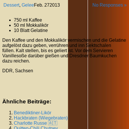
Dessert
,
Gelee
Feb.
27
2013
No Responses »
750 ml Kaffee
50 ml Mokkalikör
10 Blatt Gelatine
Den Kaffee und den Mokkalikör vermischen und die Gelatine
aufgelöst dazu geben, verrühren und inn Sektschalen
füllen. Kalt stellen, bis es geliert ist. Vor dem Servieren
Vanillesoße darüber gießen und Dresdner Baumkuchen
dazu reichen.
DDR, Sachsen
Ähnliche Beiträge:
Benediktiner-Likör
Hackbraten (Wiegebraten)
Charlotte Russe 🇦🇹
Quitten-Chili Chutney