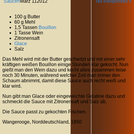
Saucen
März
11
2012
No Responses »
100 g Butter
60 g Mehl
1,5 Tassen
Bouillon
1 Tasse Wein
Zitronensaft
Glace
Salz
Das Mehl wird mit der Butter geschwitzt und mit einer sehr
kräftigen weißen Bouillon einige Stunden klar gekocht. Nun
gießt man den Wein dazu und kocht alles zusammen leise
noch 30 Minuten, während welcher Zeit man immer den
Schaum abnimmt, damit diese Sauce auch recht weiß und
klar wird.
Nun gibt man Glace oder eingeweichte Gelatine dazu und
schmeckt die Sauce mit Zitronensaft und Salz ab.
Die Sauce passt zu gekochten Fischen.
Wangerooge, Norddeutschland, 1850