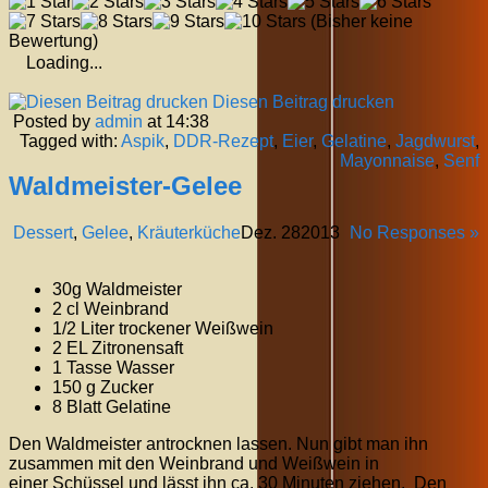
(Bisher keine
Bewertung)
Loading...
Diesen Beitrag drucken
Posted by
admin
at 14:38
Tagged with:
Aspik
,
DDR-Rezept
,
Eier
,
Gelatine
,
Jagdwurst
,
Mayonnaise
,
Senf
Waldmeister-Gelee
Dessert
,
Gelee
,
Kräuterküche
Dez.
28
2013
No Responses »
30g Waldmeister
2 cl Weinbrand
1/2 Liter trockener Weißwein
2 EL Zitronensaft
1 Tasse Wasser
150 g Zucker
8 Blatt Gelatine
Den Waldmeister antrocknen lassen. Nun gibt man ihn
zusammen mit den Weinbrand und Weißwein in
einer Schüssel und lässt ihn ca. 30 Minuten ziehen. Den