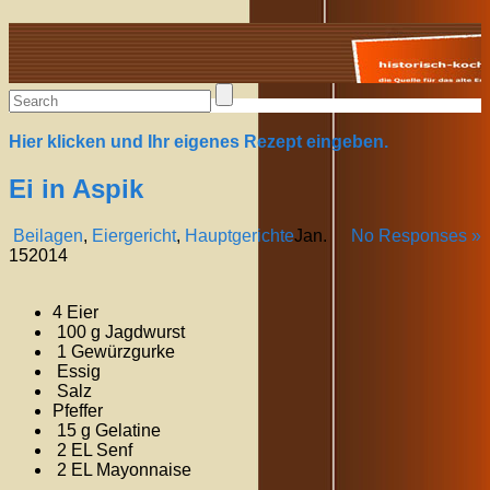
Alte Rezepte online
Hier klicken und Ihr eigenes Rezept eingeben.
Ei in Aspik
Beilagen
,
Eiergericht
,
Hauptgerichte
Jan.
No Responses »
15
2014
4 Eier
100 g Jagdwurst
1 Gewürzgurke
Essig
Salz
Pfeffer
15 g Gelatine
2 EL Senf
2 EL Mayonnaise