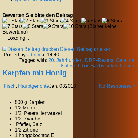
Bewerten Sie bitte den Beitrag
(Bisher keine
Bewertung)
Loading...
Diesen Beitrag drucken
Posted by
admin
at 14:40
Tagged with:
20. Jahrhundert
,
DDR-Rezept
,
Gelatine
,
Kaffee
,
Likör
,
Sächsisches Gericht
Karpfen mit Honig
Fisch
,
Hauptgerichte
Jan.
08
2013
No Responses »
800 g Karpfen
1/2 Möhre
1/2 Petersilienwurzel
1/2 Zwiebel
Pfeffer, Salz
1/2 Zitrone
1 hartgekochtes Ei