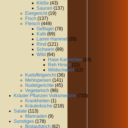
Klöße
(43)
Saucen
(137)
Eiergericht
(19)
Fisch
(137)
Fleisch
(449)
Geflügel
(78)
Kalb
(69)
Lamm Hammel
(35)
Rind
(121)
Schwein
(99)
Wild
(64)
Hase Kaninchen
(18)
Reh Hirsch
(11)
Wildschwein
(12)
Kartoffelgericht
(36)
Mehlspeisen
(141)
Nudelgerichte
(45)
Vegetarisch
(96)
Kräuter Pflanzen Volksmedizin
(733)
Krankheiten
(1)
Kräuterküche
(218)
Salate
(113)
Marinaden
(9)
Sonstiges
(178)
Brotaufstrich
(62)