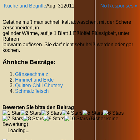
Küche und Begriffe
Aug.
31
2011
No Responses »
Gelatine muß man schnell kalt abwaschen, mit der Schere
zerschneiden, in
gelinder Wärme, auf je 1 Blatt 1 Eßlöffel Flüssigkeit, unter
Rühren
lauwarm auflösen. Sie darf nicht sehr heiß werden oder gar
kochen.
Ähnliche Beiträge:
Gänseschmalz
Himmel und Erde
Quitten-Chili Chutney
Schmalzfleisch
Bewerten Sie bitte den Beitrag
(Bisher keine
Bewertung)
Loading...