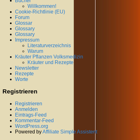
Bücher
Willkommen!
Cookie-Richtlinie (EU)
Forum
Glossar
Glossary
Glossary
Impressum
Literaturverzeichnis
Warum
Kräuter Pflanzen Volksmedizin
Kräuter und Rezepte
Newsletter
Rezepte
Worte
Registrieren
Registrieren
Anmelden
Eintrags-Feed
Kommentar-Feed
WordPress.org
Powered by
Affiliate Simple Assistent