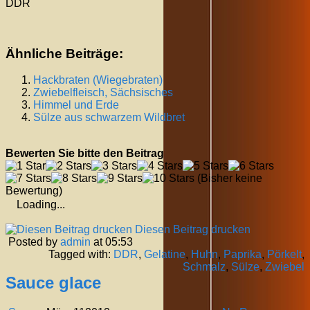
DDR
Ähnliche Beiträge:
Hackbraten (Wiegebraten)
Zwiebelfleisch, Sächsisches
Himmel und Erde
Sülze aus schwarzem Wildbret
Bewerten Sie bitte den Beitrag
(Bisher keine
Bewertung)
Loading...
Diesen Beitrag drucken
Posted by
admin
at 05:53
Tagged with:
DDR
,
Gelatine
,
Huhn
,
Paprika
,
Pörkelt
,
Schmalz
,
Sülze
,
Zwiebel
Sauce glace