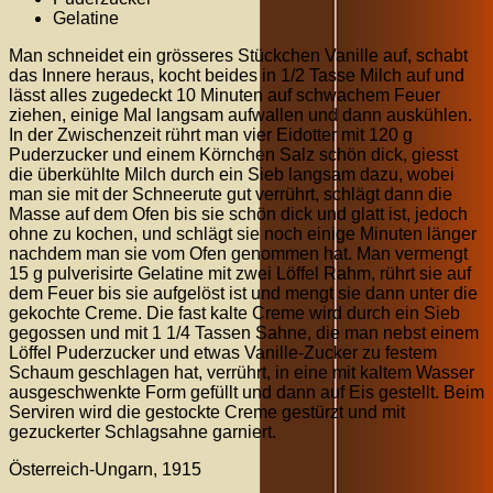
Gelatine
Man schneidet ein grösseres Stückchen Vanille auf, schabt
das Innere heraus, kocht beides in 1/2 Tasse Milch auf und
lässt alles zugedeckt 10 Minuten auf schwachem Feuer
ziehen, einige Mal langsam aufwallen und dann auskühlen.
In der Zwischenzeit rührt man vier Eidotter mit 120 g
Puderzucker und einem Körnchen Salz schön dick, giesst
die überkühlte Milch durch ein Sieb langsam dazu, wobei
man sie mit der Schneerute gut verrührt, schlägt dann die
Masse auf dem Ofen bis sie schön dick und glatt ist, jedoch
ohne zu kochen, und schlägt sie noch einige Minuten länger
nachdem man sie vom Ofen genommen hat. Man vermengt
15 g pulverisirte Gelatine mit zwei Löffel Rahm, rührt sie auf
dem Feuer bis sie aufgelöst ist und mengt sie dann unter die
gekochte Creme. Die fast kalte Creme wird durch ein Sieb
gegossen und mit 1 1/4 Tassen Sahne, die man nebst einem
Löffel Puderzucker und etwas Vanille-Zucker zu festem
Schaum geschlagen hat, verrührt, in eine mit kaltem Wasser
ausgeschwenkte Form gefüllt und dann auf Eis gestellt. Beim
Serviren wird die gestockte Creme gestürzt und mit
gezuckerter Schlagsahne garniert.
Österreich-Ungarn, 1915