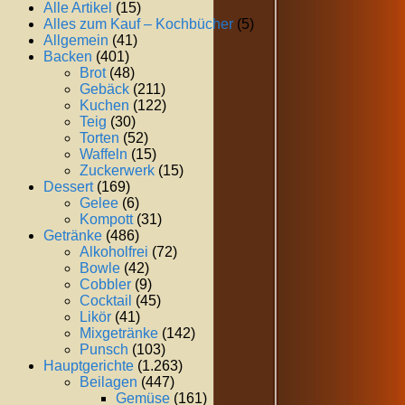
Alle Artikel
(15)
Alles zum Kauf – Kochbücher
(5)
Allgemein
(41)
Backen
(401)
Brot
(48)
Gebäck
(211)
Kuchen
(122)
Teig
(30)
Torten
(52)
Waffeln
(15)
Zuckerwerk
(15)
Dessert
(169)
Gelee
(6)
Kompott
(31)
Getränke
(486)
Alkoholfrei
(72)
Bowle
(42)
Cobbler
(9)
Cocktail
(45)
Likör
(41)
Mixgetränke
(142)
Punsch
(103)
Hauptgerichte
(1.263)
Beilagen
(447)
Gemüse
(161)