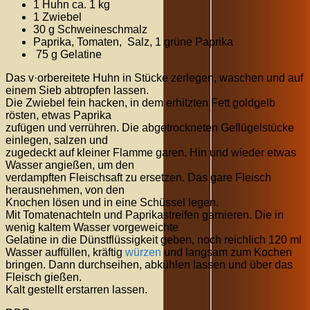
1 Huhn ca. 1 kg
1 Zwiebel
30 g Schweineschmalz
Paprika, Tomaten, Salz, 1 grüne Paprika
75 g Gelatine
Das v·orbereitete Huhn in Stücke zerlegen, waschen und auf
einem Sieb abtropfen lassen.
Die Zwiebel fein hacken, in dem erhitzten Fett goldgelb
rösten, etwas Paprika
zufügen und verrühren. Die abgetrockneten Geflügelstücke
einlegen, salzen und
zugedeckt auf kleiner Flamme garen. Hin und wieder etwas
Wasser angießen, um den
verdampften Fleischsaft zu ersetzen. Das gare Fleisch
herausnehmen, von den
Knochen lösen und in eine Schüssel legen.
Mit Tomatenachteln und Paprikastreifen garnieren. Die in
wenig kaltem Wasser vorgeweichte
Gelatine in die Dünstflüssigkeit geben, noch reichlich 120 ml
Wasser auffüllen, kräftig
würzen
und langsam zum Kochen
bringen. Dann durchseihen, abkühlen lassen und über das
Fleisch gießen.
Kalt gestellt erstarren lassen.