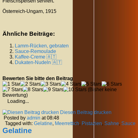
Fleischspeisen serviert.
Österreich-Ungarn, 1915
Ähnliche Beiträge:
Lamm-Rücken, gebraten
Sauce-Remoulade
Kaffee-Creme 🇦🇹
Dukaten-Nudeln 🇦🇹
Bewerten Sie bitte den Beitrag
(Bisher keine
Bewertung)
Loading...
Diesen Beitrag drucken
Posted by
admin
at 08:48
Tagged with:
Gelatine
,
Meerrettich
,
Pistazien
,
Sahne
,
Sauce
Gelatine