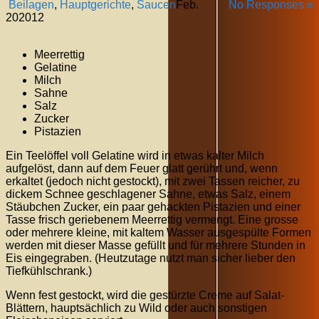
Beilagen
,
Hauptgerichte
,
Saucen
Feb.
No Responses »
20
2012
Meerrettig
Gelatine
Milch
Sahne
Salz
Zucker
Pistazien
Ein Teelöffel voll Gelatine wird in etwas kalter Milch
aufgelöst, dann auf dem Feuer glatt gerührt und, wenn
erkaltet (jedoch nicht gestockt), mit zwei Tassen reicher, zu
dickem Schnee geschlagener Sahne, etwas Salz, einem
Stäubchen Zucker, ein paar gehackten Pistazien und einer
Tasse frisch geriebenem Meerrettig vermengt. Eine grosse
oder mehrere kleine, mit kaltem Wasser ausgespülte Formen
werden mit dieser Masse gefüllt und für mehrere Stunden in
Eis eingegraben. (Heutzutage nutzt man sicher lieber den
Tiefkühlschrank.)
Wenn fest gestockt, wird die gestürzte Creme auf Salat-
Blättern, hauptsächlich zu Wild oder auch sonstigen