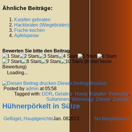
Ähnliche Beiträge:
Karpfen gebraten
Hackbraten (Wiegebraten)
Fische kochen
Apfelspeise
Bewerten Sie bitte den Beitrag
(Bisher keine
Bewertung)
Loading...
Diesen Beitrag drucken
Posted by
admin
at 05:58
Tagged with:
DDR
,
Gelatine
,
Honig
,
Karpfen
,
Petersilie
,
Sultaninen
,
Weinessig
,
Zitrone
,
Zwiebel
Hühnerpörkelt in Sülze
Geflügel
,
Hauptgerichte
Jan.
08
2013
No Responses »