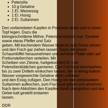
Petersilie
10 g Gelatine
1 El. Weinessig
1 El. Honig
2 El. Sultaninen
Den vorbereiteten Karpfen in Portionen teilen und in einen
Topf legen. Dazu die
kleingeschnittene Möhre, Petersilienwurzel und· Zwiebel
sowie etwas Pfeffer und Salz
geben. Mit kochendem Wasser bedeckt aufs Feuer setzen
und den Fisch gar ziehen lassen. Dann mit einem
Schaumlöffel herausnehmen und auf einer Platte oder auf
Portionstellerchen verteilen. Mit
Scheiben von Zitrone, hartgekochtem Ei und
Petersilienblättchen garnieren. Den Fischsud durchseihen,
bis zu zwei Dritteln einkochen lassen, die in wenig kaltem
Wasser vorgeweichte Gelatine darin auflösen
und den Essig zufügen. Den Honig mit den vorbereiteten
Sultaninen aufkochen, zum Fischsud geben und umrühren.
Nach dem Abkühlen den Karpfen damit übergießen und das
Gelee kalt gestellt erstarren
lassen.
DDR