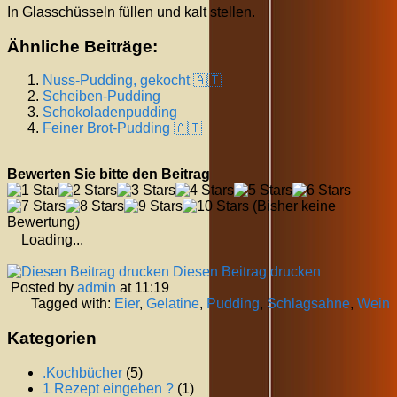
In Glasschüsseln füllen und kalt stellen.
Ähnliche Beiträge:
Nuss-Pudding, gekocht 🇦🇹
Scheiben-Pudding
Schokoladenpudding
Feiner Brot-Pudding 🇦🇹
Bewerten Sie bitte den Beitrag
(Bisher keine
Bewertung)
Loading...
Diesen Beitrag drucken
Posted by
admin
at 11:19
Tagged with:
Eier
,
Gelatine
,
Pudding
,
Schlagsahne
,
Wein
Kategorien
.Kochbücher
(5)
1 Rezept eingeben ?
(1)