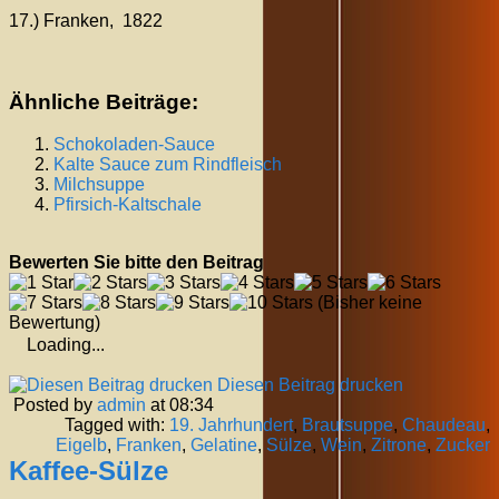
17.) Franken, 1822
Ähnliche Beiträge:
Schokoladen-Sauce
Kalte Sauce zum Rindfleisch
Milchsuppe
Pfirsich-Kaltschale
Bewerten Sie bitte den Beitrag
(Bisher keine
Bewertung)
Loading...
Diesen Beitrag drucken
Posted by
admin
at 08:34
Tagged with:
19. Jahrhundert
,
Brautsuppe
,
Chaudeau
,
Eigelb
,
Franken
,
Gelatine
,
Sülze
,
Wein
,
Zitrone
,
Zucker
Kaffee-Sülze