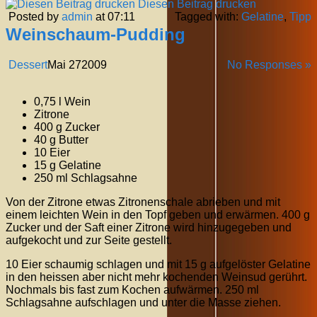
Diesen Beitrag drucken
Posted by
admin
at 07:11
Tagged with:
Gelatine
,
Tipp
Weinschaum-Pudding
Dessert
Mai
27
2009
No Responses »
0,75 l Wein
Zitrone
400 g Zucker
40 g Butter
10 Eier
15 g Gelatine
250 ml Schlagsahne
Von der Zitrone etwas Zitronenschale abrieben und mit
einem leichten Wein in den Topf geben und erwärmen. 400 g
Zucker und der Saft einer Zitrone wird hinzugegeben und
aufgekocht und zur Seite gestellt.
10 Eier schaumig schlagen und mit 15 g aufgelöster Gelatine
in den heissen aber nicht mehr kochenden Weinsud gerührt.
Nochmals bis fast zum Kochen aufwärmen. 250 ml
Schlagsahne aufschlagen und unter die Masse ziehen.