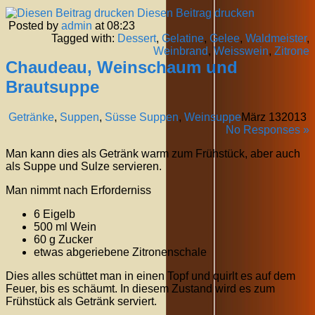
Diesen Beitrag drucken
Posted by
admin
at 08:23
Tagged with:
Dessert
,
Gelatine
,
Gelee
,
Waldmeister
,
Weinbrand
,
Weisswein
,
Zitrone
Chaudeau, Weinschaum und
Brautsuppe
Getränke
,
Suppen
,
Süsse Suppen
,
Weinsuppe
März
13
2013
No Responses »
Man kann dies als Getränk warm zum Frühstück, aber auch
als Suppe und Sulze servieren.
Man nimmt nach Erforderniss
6 Eigelb
500 ml Wein
60 g Zucker
etwas abgeriebene Zitronenschale
Dies alles schüttet man in einen Topf und quirlt es auf dem
Feuer, bis es schäumt. In diesem Zustand wird es zum
Frühstück als Getränk serviert.