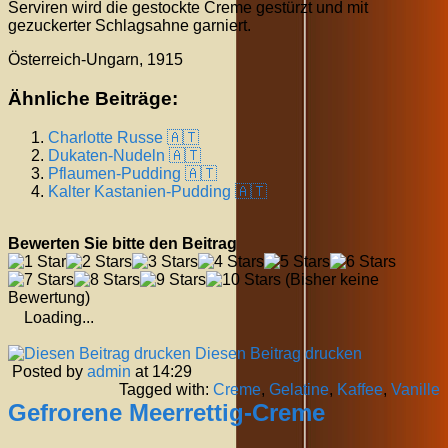
Serviren wird die gestockte Creme gestürzt und mit
gezuckerter Schlagsahne garniert.
Österreich-Ungarn, 1915
Ähnliche Beiträge:
Charlotte Russe 🇦🇹
Dukaten-Nudeln 🇦🇹
Pflaumen-Pudding 🇦🇹
Kalter Kastanien-Pudding 🇦🇹
Bewerten Sie bitte den Beitrag
(Bisher keine
Bewertung)
Loading...
Diesen Beitrag drucken
Posted by
admin
at 14:29
Tagged with:
Creme
,
Gelatine
,
Kaffee
,
Vanille
Gefrorene Meerrettig-Creme