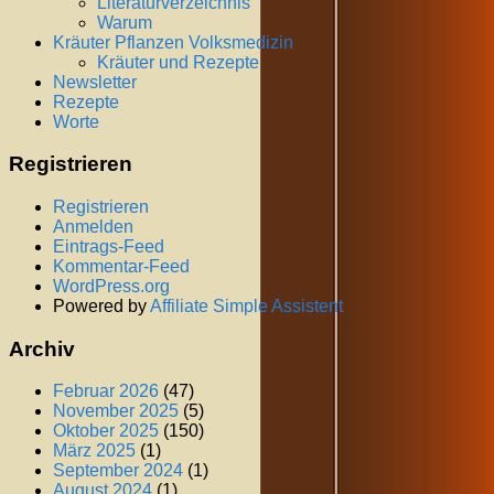
Literaturverzeichnis
Warum
Kräuter Pflanzen Volksmedizin
Kräuter und Rezepte
Newsletter
Rezepte
Worte
Registrieren
Registrieren
Anmelden
Eintrags-Feed
Kommentar-Feed
WordPress.org
Powered by
Affiliate Simple Assistent
Archiv
Februar 2026
(47)
November 2025
(5)
Oktober 2025
(150)
März 2025
(1)
September 2024
(1)
August 2024
(1)