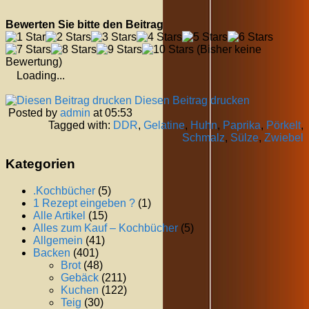
Bewerten Sie bitte den Beitrag
(Bisher keine
Bewertung)
Loading...
Diesen Beitrag drucken
Posted by
admin
at 05:53
Tagged with:
DDR
,
Gelatine
,
Huhn
,
Paprika
,
Pörkelt
,
Schmalz
,
Sülze
,
Zwiebel
Kategorien
.Kochbücher
(5)
1 Rezept eingeben ?
(1)
Alle Artikel
(15)
Alles zum Kauf – Kochbücher
(5)
Allgemein
(41)
Backen
(401)
Brot
(48)
Gebäck
(211)
Kuchen
(122)
Teig
(30)