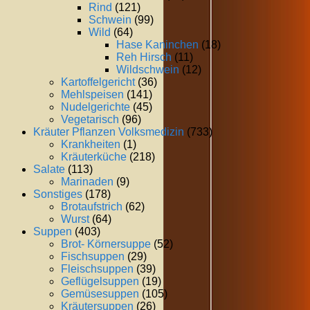
Rind
(121)
Schwein
(99)
Wild
(64)
Hase Kaninchen
(18)
Reh Hirsch
(11)
Wildschwein
(12)
Kartoffelgericht
(36)
Mehlspeisen
(141)
Nudelgerichte
(45)
Vegetarisch
(96)
Kräuter Pflanzen Volksmedizin
(733)
Krankheiten
(1)
Kräuterküche
(218)
Salate
(113)
Marinaden
(9)
Sonstiges
(178)
Brotaufstrich
(62)
Wurst
(64)
Suppen
(403)
Brot- Körnersuppe
(52)
Fischsuppen
(29)
Fleischsuppen
(39)
Geflügelsuppen
(19)
Gemüsesuppen
(105)
Kräutersuppen
(26)