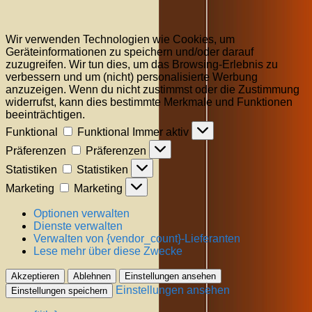
Wir verwenden Technologien wie Cookies, um
Geräteinformationen zu speichern und/oder darauf
zuzugreifen. Wir tun dies, um das Browsing-Erlebnis zu
verbessern und um (nicht) personalisierte Werbung
anzuzeigen. Wenn du nicht zustimmst oder die Zustimmung
widerrufst, kann dies bestimmte Merkmale und Funktionen
beeinträchtigen.
Funktional
Funktional
Immer aktiv
Präferenzen
Präferenzen
Statistiken
Statistiken
Marketing
Marketing
Optionen verwalten
Dienste verwalten
Verwalten von {vendor_count}-Lieferanten
Lese mehr über diese Zwecke
Akzeptieren
Ablehnen
Einstellungen ansehen
Einstellungen ansehen
Einstellungen speichern