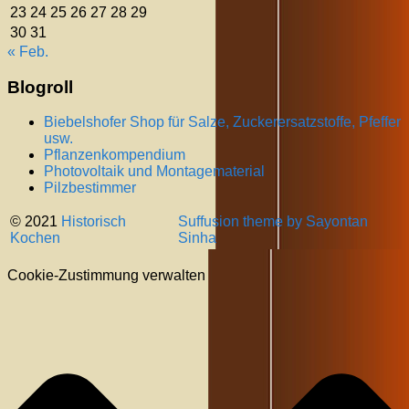
23
24
25
26
27
28
29
30
31
« Feb.
Blogroll
Biebelshofer Shop für Salze, Zuckerersatzstoffe, Pfeffer
usw.
Pflanzenkompendium
Photovoltaik und Montagematerial
Pilzbestimmer
© 2021
Historisch
Suffusion theme by Sayontan
Kochen
Sinha
Cookie-Zustimmung verwalten