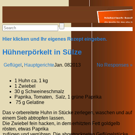
Alte Rezepte online
Hier klicken und Ihr eigenes Rezept eingeben.
Hühnerpörkelt in Sülze
Geflügel
,
Hauptgerichte
Jan.
08
2013
No Responses »
1 Huhn ca. 1 kg
1 Zwiebel
30 g Schweineschmalz
Paprika, Tomaten, Salz, 1 grüne Paprika
75 g Gelatine
Das v·orbereitete Huhn in Stücke zerlegen, waschen und auf
einem Sieb abtropfen lassen.
Die Zwiebel fein hacken, in dem erhitzten Fett goldgelb
rösten, etwas Paprika
zufügen und verrühren. Die abgetrockneten Geflügelstücke