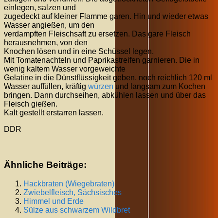
einlegen, salzen und
zugedeckt auf kleiner Flamme garen. Hin und wieder etwas
Wasser angießen, um den
verdampften Fleischsaft zu ersetzen. Das gare Fleisch
herausnehmen, von den
Knochen lösen und in eine Schüssel legen.
Mit Tomatenachteln und Paprikastreifen garnieren. Die in
wenig kaltem Wasser vorgeweichte
Gelatine in die Dünstflüssigkeit geben, noch reichlich 120 ml
Wasser auffüllen, kräftig
würzen
und langsam zum Kochen
bringen. Dann durchseihen, abkühlen lassen und über das
Fleisch gießen.
Kalt gestellt erstarren lassen.
DDR
Ähnliche Beiträge:
Hackbraten (Wiegebraten)
Zwiebelfleisch, Sächsisches
Himmel und Erde
Sülze aus schwarzem Wildbret