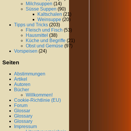
Milchsuppen
(14)
Süsse Suppen
(90)
Kaltschalen
(21)
Weinsuppe
(20)
Tipps und Tricks
(203)
Fleisch und Fisch
(53)
Hausmittel
(38)
Küche und Begriffe
(21)
Obst und Gemüse
(97)
Vorspeisen
(24)
Seiten
Abstimmungen
Artikel
Autoren
Bücher
Willkommen!
Cookie-Richtlinie (EU)
Forum
Glossar
Glossary
Glossary
Impressum