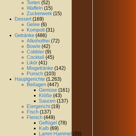
Torten
(52)
Waffeln
(15)
Zuckerwerk
(15)
Dessert
(169)
Gelee
(6)
Kompott
(31)
Getränke
(486)
Alkoholfrei
(72)
Bowle
(42)
Cobbler
(9)
Cocktail
(45)
Likör
(41)
Mixgetränke
(142)
Punsch
(103)
Hauptgerichte
(1.263)
Beilagen
(447)
Gemüse
(161)
Klöße
(43)
Saucen
(137)
Eiergericht
(19)
Fisch
(137)
Fleisch
(449)
Geflügel
(78)
Kalb
(69)
Lamm Hammel
(35)