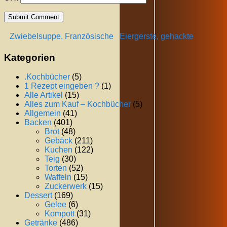
Zwiebelsuppe, Französische
Eiergerste, gehackte
Kategorien
.Kochbücher
(5)
1 Rezept eingeben ?
(1)
Alle Artikel
(15)
Alles zum Kauf – Kochbücher
(5)
Allgemein
(41)
Backen
(401)
Brot
(48)
Gebäck
(211)
Kuchen
(122)
Teig
(30)
Torten
(52)
Waffeln
(15)
Zuckerwerk
(15)
Dessert
(169)
Gelee
(6)
Kompott
(31)
Getränke
(486)