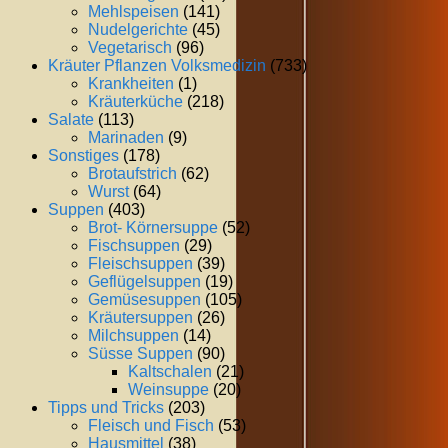
Mehlspeisen
(141)
Nudelgerichte
(45)
Vegetarisch
(96)
Kräuter Pflanzen Volksmedizin
(733)
Krankheiten
(1)
Kräuterküche
(218)
Salate
(113)
Marinaden
(9)
Sonstiges
(178)
Brotaufstrich
(62)
Wurst
(64)
Suppen
(403)
Brot- Körnersuppe
(52)
Fischsuppen
(29)
Fleischsuppen
(39)
Geflügelsuppen
(19)
Gemüsesuppen
(105)
Kräutersuppen
(26)
Milchsuppen
(14)
Süsse Suppen
(90)
Kaltschalen
(21)
Weinsuppe
(20)
Tipps und Tricks
(203)
Fleisch und Fisch
(53)
Hausmittel
(38)