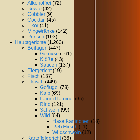
Alkoholfrei
(72)
Bowle
(42)
Cobbler
(9)
Cocktail
(45)
Likör
(41)
Mixgetränke
(142)
Punsch
(103)
Hauptgerichte
(1.263)
Beilagen
(447)
Gemüse
(161)
Klöße
(43)
Saucen
(137)
Eiergericht
(19)
Fisch
(137)
Fleisch
(449)
Geflügel
(78)
Kalb
(69)
Lamm Hammel
(35)
Rind
(121)
Schwein
(99)
Wild
(64)
Hase Kaninchen
(18)
Reh Hirsch
(11)
Wildschwein
(12)
Kartoffelgericht
(36)