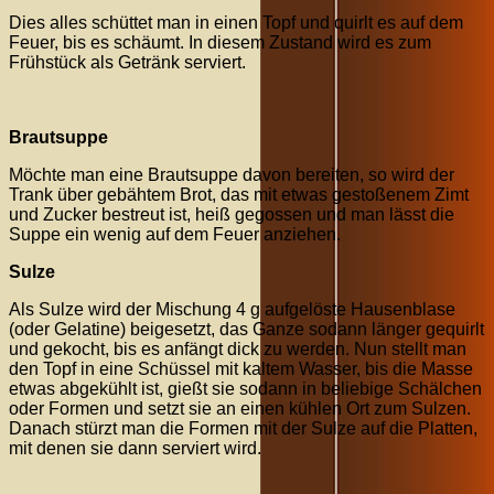
Dies alles schüttet man in einen Topf und quirlt es auf dem
Feuer, bis es schäumt. In diesem Zustand wird es zum
Frühstück als Getränk serviert.
Brautsuppe
Möchte man eine Brautsuppe davon bereiten, so wird der
Trank über gebähtem Brot, das mit etwas gestoßenem Zimt
und Zucker bestreut ist, heiß gegossen und man lässt die
Suppe ein wenig auf dem Feuer anziehen.
Sulze
Als Sulze wird der Mischung 4 g aufgelöste Hausenblase
(oder Gelatine) beigesetzt, das Ganze sodann länger gequirlt
und gekocht, bis es anfängt dick zu werden. Nun stellt man
den Topf in eine Schüssel mit kaltem Wasser, bis die Masse
etwas abgekühlt ist, gießt sie sodann in beliebige Schälchen
oder Formen und setzt sie an einen kühlen Ort zum Sulzen.
Danach stürzt man die Formen mit der Sulze auf die Platten,
mit denen sie dann serviert wird.