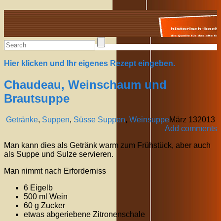
Alte Rezepte online
Hier klicken und Ihr eigenes Rezept eingeben.
Chaudeau, Weinschaum und
Brautsuppe
Getränke
,
Suppen
,
Süsse Suppen
,
Weinsuppe
März
13
2013
Add comments
Man kann dies als Getränk warm zum Frühstück, aber auch
als Suppe und Sulze servieren.
Man nimmt nach Erforderniss
6 Eigelb
500 ml Wein
60 g Zucker
etwas abgeriebene Zitronenschale