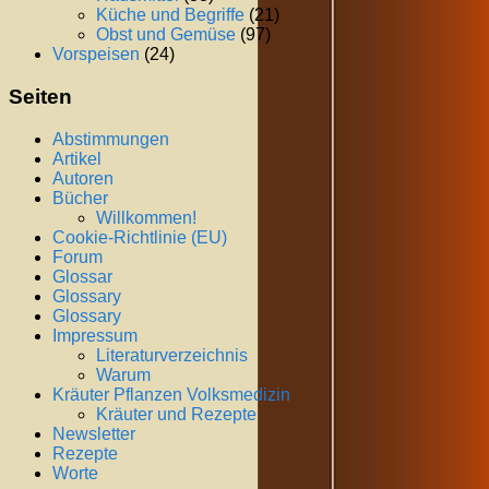
Küche und Begriffe
(21)
Obst und Gemüse
(97)
Vorspeisen
(24)
Seiten
Abstimmungen
Artikel
Autoren
Bücher
Willkommen!
Cookie-Richtlinie (EU)
Forum
Glossar
Glossary
Glossary
Impressum
Literaturverzeichnis
Warum
Kräuter Pflanzen Volksmedizin
Kräuter und Rezepte
Newsletter
Rezepte
Worte