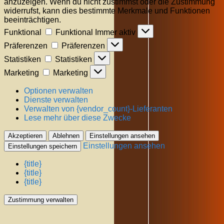
anzuzeigen. Wenn du nicht zustimmst oder die Zustimmung
widerrufst, kann dies bestimmte Merkmale und Funktionen
beeinträchtigen.
Funktional
Funktional
Immer aktiv
Präferenzen
Präferenzen
Statistiken
Statistiken
Marketing
Marketing
Optionen verwalten
Dienste verwalten
Verwalten von {vendor_count}-Lieferanten
Lese mehr über diese Zwecke
Akzeptieren
Ablehnen
Einstellungen ansehen
Einstellungen ansehen
Einstellungen speichern
{title}
{title}
{title}
Zustimmung verwalten