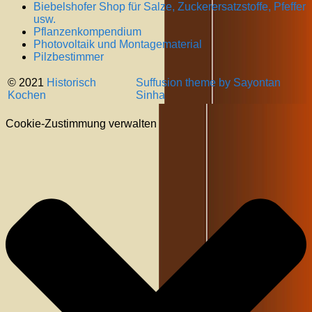
Biebelshofer Shop für Salze, Zuckerersatzstoffe, Pfeffer
usw.
Pflanzenkompendium
Photovoltaik und Montagematerial
Pilzbestimmer
© 2021
Historisch
Suffusion theme by Sayontan
Kochen
Sinha
Cookie-Zustimmung verwalten