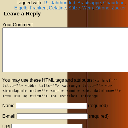
Tagged with:
19. Jahrhundert
,
Brautsuppe
,
Chaudeau
,
Eigelb
,
Franken
,
Gelatine
,
Sülze
,
Wein
,
Zitrone
,
Zucker
Leave a Reply
Your Comment
You may use these
HTML
tags and attributes:
<a href=""
title=""> <abbr title=""> <acronym title=""> <b>
<blockquote cite=""> <cite> <code> <del datetime="">
<em> <i> <q cite=""> <s> <strike> <strong>
Name
(required)
E-mail
(required)
URI