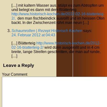
[…] mit kaltem Wasser aus, stülpt es zum Abtropfen um
und belegt es dann mit dem Blätterteig
http://www.historisch-kochen.de/2012-02-16-blatterteig-
2/,
den man fischbeindick ausrollt und im heissen Ofen
backt. In der Zwischenzeit rührt man neun […]
Schaumrollen | Rezept Historisch Kochen
says:
24. Februar 2012 at 04:43
[…] Blätterteig
http://www.historisch-kochen.de/2012-
02-16-blatterteig-2/
wird dünn ausgerollt und in 4 cm
breite, lange Streifen geschnitten, die man auf runde,
[…]
Leave a Reply
Your Comment