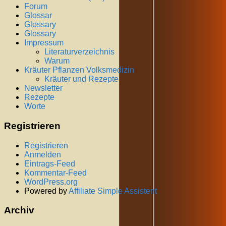
Forum
Glossar
Glossary
Glossary
Impressum
Literaturverzeichnis
Warum
Kräuter Pflanzen Volksmedizin
Kräuter und Rezepte
Newsletter
Rezepte
Worte
Registrieren
Registrieren
Anmelden
Eintrags-Feed
Kommentar-Feed
WordPress.org
Powered by
Affiliate Simple Assistent
Archiv