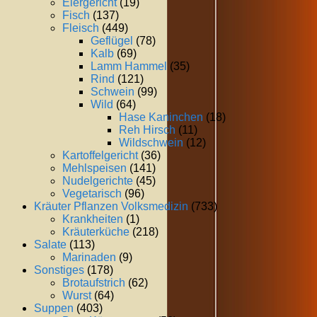
Eiergericht
(19)
Fisch
(137)
Fleisch
(449)
Geflügel
(78)
Kalb
(69)
Lamm Hammel
(35)
Rind
(121)
Schwein
(99)
Wild
(64)
Hase Kaninchen
(18)
Reh Hirsch
(11)
Wildschwein
(12)
Kartoffelgericht
(36)
Mehlspeisen
(141)
Nudelgerichte
(45)
Vegetarisch
(96)
Kräuter Pflanzen Volksmedizin
(733)
Krankheiten
(1)
Kräuterküche
(218)
Salate
(113)
Marinaden
(9)
Sonstiges
(178)
Brotaufstrich
(62)
Wurst
(64)
Suppen
(403)