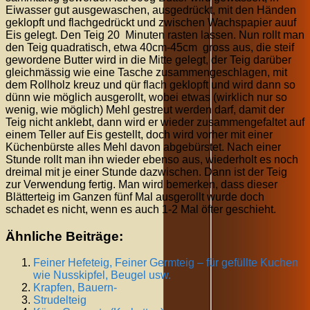
Eiwasser gut ausgewaschen, ausgedrückt, mit den Händen
geklopft und flachgedrückt und zwischen Wachspapier auuf
Eis gelegt. Den Teig 20 Minuten rasten lassen. Nun rollt man
den Teig quadratisch, etwa 40cm-45cm gross aus, die steif
gewordene Butter wird in die Mitte gelegt, der Teig darüber
gleichmässig wie eine Tasche zusammengeschlagen, mit
dem Rollholz kreuz und qür flach geklopft und wird dann so
dünn wie möglich ausgerollt, wobei etwas (wirklich nur so
wenig, wie möglich) Mehl gestreut werden darf, damit der
Teig nicht anklebt, dann wird er wieder zusammengefaltet auf
einem Teller auf Eis gestellt, doch wird vorher mit einer
Küchenbürste alles Mehl davon abgebürstet. Nach einer
Stunde rollt man ihn wieder ebenso aus, wiederholt es noch
dreimal mit je einer Stunde dazwischen. Dann ist der Teig
zur Verwendung fertig. Man wird bemerken, dass dieser
Blätterteig im Ganzen fünf Mal ausgerollt wurde doch
schadet es nicht, wenn es auch 1-2 Mal öfter geschieht.
Ähnliche Beiträge:
Feiner Hefeteig, Feiner Germteig – für gefüllte Kuchen
wie Nusskipfel, Beugel usw.
Krapfen, Bauern-
Strudelteig