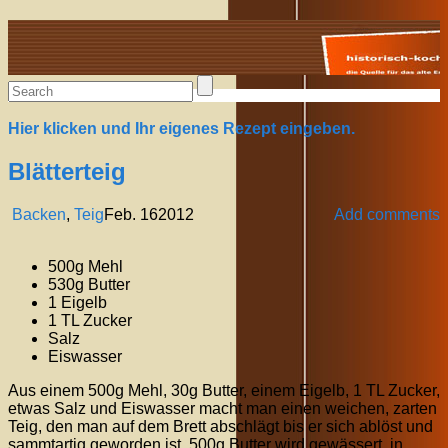
Alte Rezepte online
Hier klicken und Ihr eigenes Rezept eingeben.
Blätterteig
Backen
,
Teig
Feb.
16
2012
Add comments
500g Mehl
530g Butter
1 Eigelb
1 TL Zucker
Salz
Eiswasser
Aus einem 500g Mehl, 30g Butter, einem Eigelb, 1 TL Zucker,
etwas Salz und Eiswasser macht man einen weichen, zarten
Teig, den man auf dem Brett abschlägt bis er sich ablöst und
sammtartig geworden ist. 500g Butter wird gewässert, in