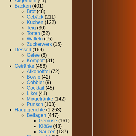
Allgemein
(41)
Backen
(401)
Brot
(48)
Gebäck
(211)
Kuchen
(122)
Teig
(30)
Torten
(52)
Waffeln
(15)
Zuckerwerk
(15)
Dessert
(169)
Gelee
(6)
Kompott
(31)
Getränke
(486)
Alkoholfrei
(72)
Bowle
(42)
Cobbler
(9)
Cocktail
(45)
Likör
(41)
Mixgetränke
(142)
Punsch
(103)
Hauptgerichte
(1.263)
Beilagen
(447)
Gemüse
(161)
Klöße
(43)
Saucen
(137)