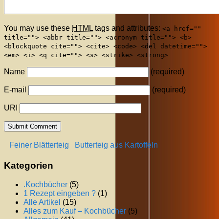
You may use these
HTML
tags and attributes:
<a href=""
title=""> <abbr title=""> <acronym title=""> <b>
<blockquote cite=""> <cite> <code> <del datetime="">
<em> <i> <q cite=""> <s> <strike> <strong>
Name
(required)
E-mail
(required)
URI
Feiner Blätterteig
Butterteig aus Kartoffeln
Kategorien
.Kochbücher
(5)
1 Rezept eingeben ?
(1)
Alle Artikel
(15)
Alles zum Kauf – Kochbücher
(5)