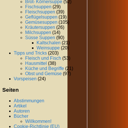
Brot- Körnersuppe
(52)
Fischsuppen
(29)
Fleischsuppen
(39)
Geflügelsuppen
(19)
Gemüsesuppen
(105)
Kräutersuppen
(26)
Milchsuppen
(14)
Süsse Suppen
(90)
Kaltschalen
(21)
Weinsuppe
(20)
Tipps und Tricks
(203)
Fleisch und Fisch
(53)
Hausmittel
(38)
Küche und Begriffe
(21)
Obst und Gemüse
(97)
Vorspeisen
(24)
Seiten
Abstimmungen
Artikel
Autoren
Bücher
Willkommen!
Cookie-Richtlinie (EU)