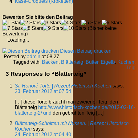
Käse-Croquets (Kroketten)
Bewerten Sie bitte den Beitrag
(Bisher keine
Bewertung)
Loading...
Diesen Beitrag drucken
Posted by
admin
at 08:27
Tagged with:
Backen
,
Blätterteig
,
Butter
,
Eigelb
,
Kuchen
,
Teig
3 Responses to “Blätterteig”
St. Honoré Torte | Rezept Historisch Kochen
says:
23. Februar 2012 at 07:54
[…] diese Torte braucht man zweierlei Teig, den
Blätterteig
http://www.historisch-kochen.de/2012-02-16-
blatterteig-2/ und
den gebrühten Teig […]
Blätterteig-Schnitten mit Nüssen. | Rezept Historisch
Kochen
says:
24. Februar 2012 at 04:40