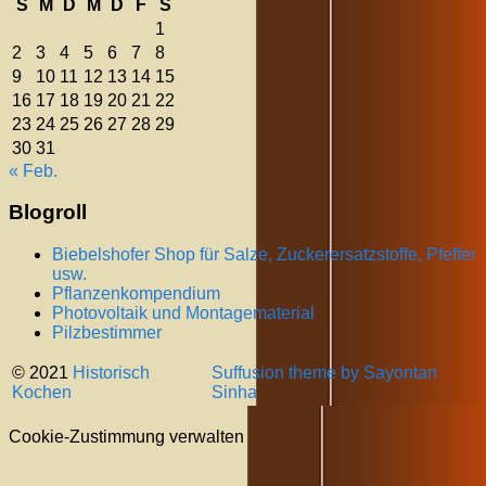
S
M
D
M
D
F
S
1
2
3
4
5
6
7
8
9
10
11
12
13
14
15
16
17
18
19
20
21
22
23
24
25
26
27
28
29
30
31
« Feb.
Blogroll
Biebelshofer Shop für Salze, Zuckerersatzstoffe, Pfeffer
usw.
Pflanzenkompendium
Photovoltaik und Montagematerial
Pilzbestimmer
© 2021
Historisch
Suffusion theme by Sayontan
Kochen
Sinha
Cookie-Zustimmung verwalten