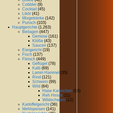
Cobbler
(9)
Cocktail
(45)
Likör
(41)
Mixgetränke
(142)
Punsch
(103)
Hauptgerichte
(1.263)
Beilagen
(447)
Gemüse
(161)
Klöße
(43)
Saucen
(137)
Eiergericht
(19)
Fisch
(137)
Fleisch
(449)
Geflügel
(78)
Kalb
(69)
Lamm Hammel
(35)
Rind
(121)
Schwein
(99)
Wild
(64)
Hase Kaninchen
(18)
Reh Hirsch
(11)
Wildschwein
(12)
Kartoffelgericht
(36)
Mehlspeisen
(141)