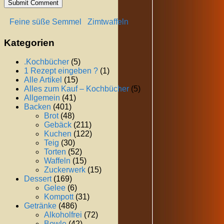
Feine süße Semmel
Zimtwaffeln
Kategorien
.Kochbücher
(5)
1 Rezept eingeben ?
(1)
Alle Artikel
(15)
Alles zum Kauf – Kochbücher
(5)
Allgemein
(41)
Backen
(401)
Brot
(48)
Gebäck
(211)
Kuchen
(122)
Teig
(30)
Torten
(52)
Waffeln
(15)
Zuckerwerk
(15)
Dessert
(169)
Gelee
(6)
Kompott
(31)
Getränke
(486)
Alkoholfrei
(72)
Bowle
(42)