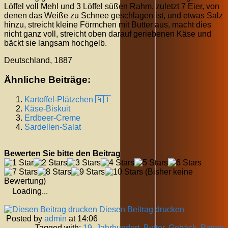
Löffel voll Mehl und 3 Löffel süßen Rahm, zuletzt 7 Eier, von
denen das Weiße zu Schnee geschlagen ist, und etwas Salz
hinzu, streicht kleine Förmchen mit Butter aus, macht dies
nicht ganz voll, streicht oben darauf geriebenen Käse und
bäckt sie langsam hochgelb.
Deutschland, 1887
Ähnliche Beiträge:
Kartoffel-Plätzchen 🇦🇹
Käse-Biskuit
Erdbeer-Creme
Sardellen-Salat
Bewerten Sie bitte den Beitrag
(Bisher keine
Bewertung)
Loading...
Diesen Beitrag drucken
Posted by
admin
at 14:06
Tagged with:
19. Jahrhundert
,
Butter
,
Gebäck
,
Patete