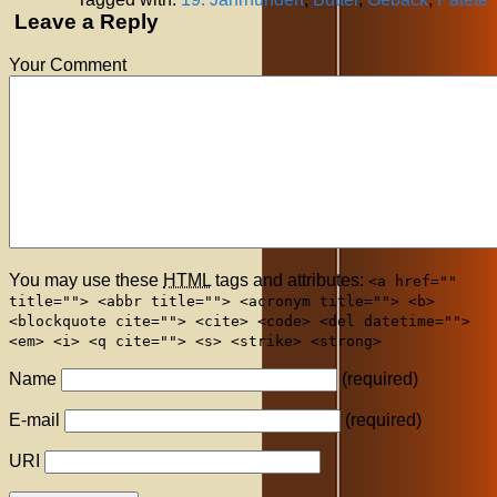
Leave a Reply
Your Comment
You may use these
HTML
tags and attributes:
<a href=""
title=""> <abbr title=""> <acronym title=""> <b>
<blockquote cite=""> <cite> <code> <del datetime="">
<em> <i> <q cite=""> <s> <strike> <strong>
Name
(required)
E-mail
(required)
URI