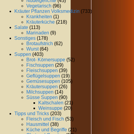
Nudelgerichte
(45)
Vegetarisch
(96)
Kräuter Pflanzen Volksmedizin
(733)
Krankheiten
(1)
Kräuterküche
(218)
Salate
(113)
Marinaden
(9)
Sonstiges
(178)
Brotaufstrich
(62)
Wurst
(64)
Suppen
(403)
Brot- Körnersuppe
(52)
Fischsuppen
(29)
Fleischsuppen
(39)
Geflügelsuppen
(19)
Gemüsesuppen
(105)
Kräutersuppen
(26)
Milchsuppen
(14)
Süsse Suppen
(90)
Kaltschalen
(21)
Weinsuppe
(20)
Tipps und Tricks
(203)
Fleisch und Fisch
(53)
Hausmittel
(38)
Küche und Begriffe
(21)