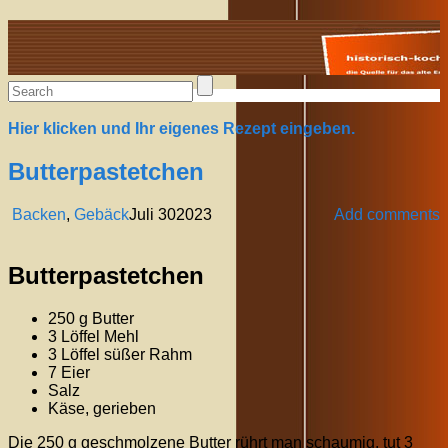
Alte Rezepte online
Hier klicken und Ihr eigenes Rezept eingeben.
Butterpastetchen
Backen
,
Gebäck
Juli
30
2023
Add comments
Butterpastetchen
250 g Butter
3 Löffel Mehl
3 Löffel süßer Rahm
7 Eier
Salz
Käse, gerieben
Die 250 g geschmolzene Butter rührt man schaumig, tut 3