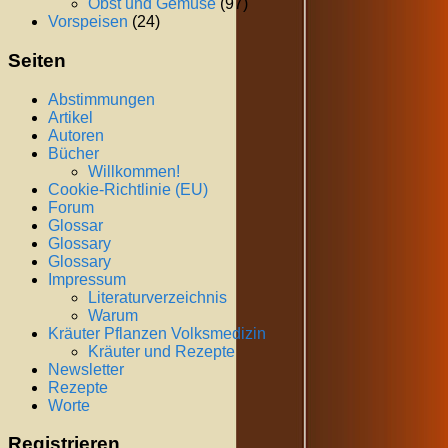
Obst und Gemüse
(97)
Vorspeisen
(24)
Seiten
Abstimmungen
Artikel
Autoren
Bücher
Willkommen!
Cookie-Richtlinie (EU)
Forum
Glossar
Glossary
Glossary
Impressum
Literaturverzeichnis
Warum
Kräuter Pflanzen Volksmedizin
Kräuter und Rezepte
Newsletter
Rezepte
Worte
Registrieren