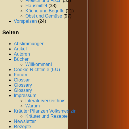
Fleisch und Fisch
(53)
Hausmittel
(38)
Küche und Begriffe
(21)
Obst und Gemüse
(97)
Vorspeisen
(24)
Seiten
Abstimmungen
Artikel
Autoren
Bücher
Willkommen!
Cookie-Richtlinie (EU)
Forum
Glossar
Glossary
Glossary
Impressum
Literaturverzeichnis
Warum
Kräuter Pflanzen Volksmedizin
Kräuter und Rezepte
Newsletter
Rezepte