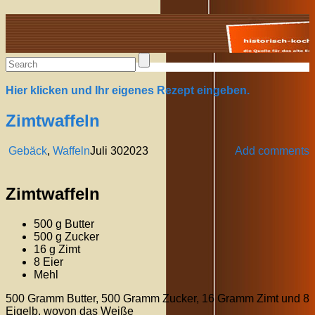
Alte Rezepte online
Hier klicken und Ihr eigenes Rezept eingeben.
Zimtwaffeln
Gebäck
,
Waffeln
Juli
30
2023
Add comments
Zimtwaffeln
500 g Butter
500 g Zucker
16 g Zimt
8 Eier
Mehl
500 Gramm Butter, 500 Gramm Zucker, 16 Gramm Zimt und 8
Eigelb, wovon das Weiße