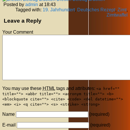
Posted by
admin
at 18:43
Tagged with:
19. Jahrhundert
,
Deutsches Rezept
,
Zimt
,
Zimtwaffel
Leave a Reply
Your Comment
You may use these
HTML
tags and attributes:
<a href=""
title=""> <abbr title=""> <acronym title=""> <b>
<blockquote cite=""> <cite> <code> <del datetime="">
<em> <i> <q cite=""> <s> <strike> <strong>
Name
(required)
E-mail
(required)