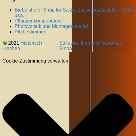
Biebelshofer Shop für Salze, Zuckerersatzstoffe, Pfeffer
usw.
Pflanzenkompendium
Photovoltaik und Montagematerial
Pilzbestimmer
© 2021
Historisch
Suffusion theme by Sayontan
Kochen
Sinha
Cookie-Zustimmung verwalten