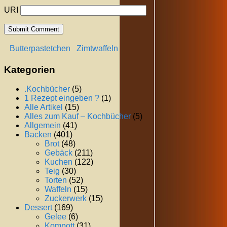
URI
Butterpastetchen
Zimtwaffeln
Kategorien
.Kochbücher
(5)
1 Rezept eingeben ?
(1)
Alle Artikel
(15)
Alles zum Kauf – Kochbücher
(5)
Allgemein
(41)
Backen
(401)
Brot
(48)
Gebäck
(211)
Kuchen
(122)
Teig
(30)
Torten
(52)
Waffeln
(15)
Zuckerwerk
(15)
Dessert
(169)
Gelee
(6)
Kompott
(31)