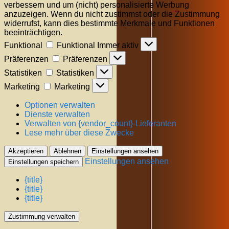
verbessern und um (nicht) personalisierte Werbung
anzuzeigen. Wenn du nicht zustimmst oder die Zustimmung
widerrufst, kann dies bestimmte Merkmale und Funktionen
beeinträchtigen.
Funktional
Funktional
Immer aktiv
Präferenzen
Präferenzen
Statistiken
Statistiken
Marketing
Marketing
Optionen verwalten
Dienste verwalten
Verwalten von {vendor_count}-Lieferanten
Lese mehr über diese Zwecke
Akzeptieren
Ablehnen
Einstellungen ansehen
Einstellungen ansehen
Einstellungen speichern
{title}
{title}
{title}
Zustimmung verwalten