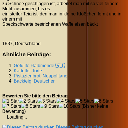
zu Schnee geschlagen ist, arbeitet man mit so viel feinem
Mehl zusammen, bis es
ein steifer Teig ist, den man in kleine Klößchen formt und in
einem mit
Speckschwarte bestrichenen Waffeleisen bäckt
1887, Deutschland
Ähnliche Beiträge:
Gefüllte Halbmonde 🇦🇹
Kartoffel-Torte
Pistazienbrot, Neapolitaner
Backteig, Deutscher
Bewerten Sie bitte den Beitrag
(Bisher keine
Bewertung)
Loading...
Diesen Beitrag drucken