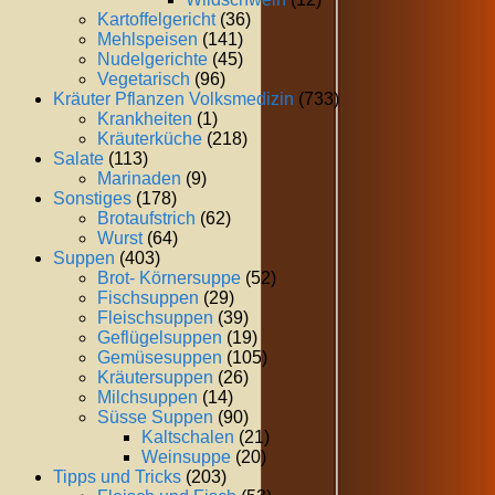
Kartoffelgericht
(36)
Mehlspeisen
(141)
Nudelgerichte
(45)
Vegetarisch
(96)
Kräuter Pflanzen Volksmedizin
(733)
Krankheiten
(1)
Kräuterküche
(218)
Salate
(113)
Marinaden
(9)
Sonstiges
(178)
Brotaufstrich
(62)
Wurst
(64)
Suppen
(403)
Brot- Körnersuppe
(52)
Fischsuppen
(29)
Fleischsuppen
(39)
Geflügelsuppen
(19)
Gemüsesuppen
(105)
Kräutersuppen
(26)
Milchsuppen
(14)
Süsse Suppen
(90)
Kaltschalen
(21)
Weinsuppe
(20)
Tipps und Tricks
(203)