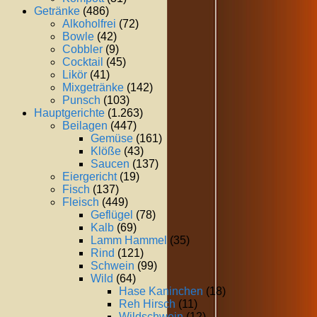
Getränke
(486)
Alkoholfrei
(72)
Bowle
(42)
Cobbler
(9)
Cocktail
(45)
Likör
(41)
Mixgetränke
(142)
Punsch
(103)
Hauptgerichte
(1.263)
Beilagen
(447)
Gemüse
(161)
Klöße
(43)
Saucen
(137)
Eiergericht
(19)
Fisch
(137)
Fleisch
(449)
Geflügel
(78)
Kalb
(69)
Lamm Hammel
(35)
Rind
(121)
Schwein
(99)
Wild
(64)
Hase Kaninchen
(18)
Reh Hirsch
(11)
Wildschwein
(12)