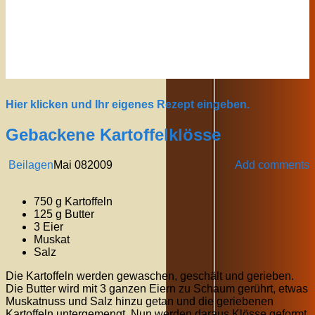
Hier klicken und Ihr eigenes Rezept eingeben.
Gebackene Kartoffelklösse
Beilagen
Mai
08
2009
Add comments
750 g Kartoffeln
125 g Butter
3 Eier
Muskat
Salz
Die Kartoffeln werden gewaschen, geschält und gerieben.
Die Butter wird mit 3 ganzen Eiern zu Schaum gerührt, etwas
Muskatnuss und Salz hinzu getan und die geriebenen
Kartoffeln untergemengt. Nun werden daraus Klösse geformt