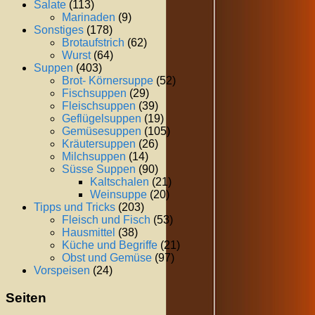
Salate
(113)
Marinaden
(9)
Sonstiges
(178)
Brotaufstrich
(62)
Wurst
(64)
Suppen
(403)
Brot- Körnersuppe
(52)
Fischsuppen
(29)
Fleischsuppen
(39)
Geflügelsuppen
(19)
Gemüsesuppen
(105)
Kräutersuppen
(26)
Milchsuppen
(14)
Süsse Suppen
(90)
Kaltschalen
(21)
Weinsuppe
(20)
Tipps und Tricks
(203)
Fleisch und Fisch
(53)
Hausmittel
(38)
Küche und Begriffe
(21)
Obst und Gemüse
(97)
Vorspeisen
(24)
Seiten