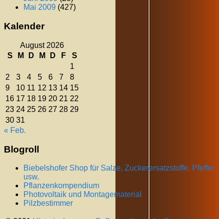
Mai 2009
(427)
Kalender
August 2026
S
M
D
M
D
F
S
1
2
3
4
5
6
7
8
9
10
11
12
13
14
15
16
17
18
19
20
21
22
23
24
25
26
27
28
29
30
31
« Feb.
Blogroll
Biebelshofer Shop für Salze, Zuckerersatzstoffe, Pfeffer
usw.
Pflanzenkompendium
Photovoltaik und Montagematerial
Pilzbestimmer