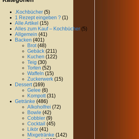
.Kochbücher
(5)
1 Rezept eingeben ?
(1)
Alle Artikel
(15)
Alles zum Kauf – Kochbücher
(5)
Allgemein
(41)
Backen
(401)
Brot
(48)
Gebäck
(211)
Kuchen
(122)
Teig
(30)
Torten
(52)
Waffeln
(15)
Zuckerwerk
(15)
Dessert
(169)
Gelee
(6)
Kompott
(31)
Getränke
(486)
Alkoholfrei
(72)
Bowle
(42)
Cobbler
(9)
Cocktail
(45)
Likör
(41)
Mixgetränke
(142)