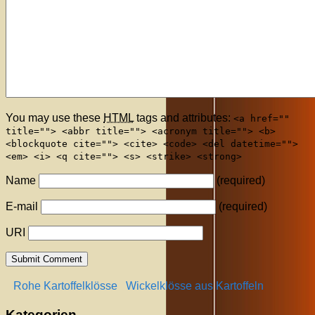
You may use these
HTML
tags and attributes:
<a href=""
title=""> <abbr title=""> <acronym title=""> <b>
<blockquote cite=""> <cite> <code> <del datetime="">
<em> <i> <q cite=""> <s> <strike> <strong>
Name
(required)
E-mail
(required)
URI
Rohe Kartoffelklösse
Wickelklösse aus Kartoffeln
Kategorien