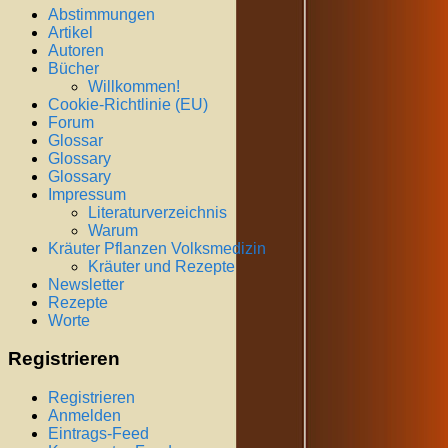
Abstimmungen
Artikel
Autoren
Bücher
Willkommen!
Cookie-Richtlinie (EU)
Forum
Glossar
Glossary
Glossary
Impressum
Literaturverzeichnis
Warum
Kräuter Pflanzen Volksmedizin
Kräuter und Rezepte
Newsletter
Rezepte
Worte
Registrieren
Registrieren
Anmelden
Eintrags-Feed