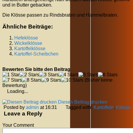
und in Butter gebacken.
Die Klösse passen zu Rindsbraten und Hammelbraten.
Ähnliche Beiträge:
Hefeklösse
Wickelklösse
Kartoffelklösse
Kartoffel-Scheibchen
Bewerten Sie bitte den Beitrag
(Bisher keine
Bewertung)
Loading...
Diesen Beitrag drucken
Posted by
admin
at 16:31
Tagged with:
Kartoffeln
,
Klösse
Leave a Reply
Your Comment