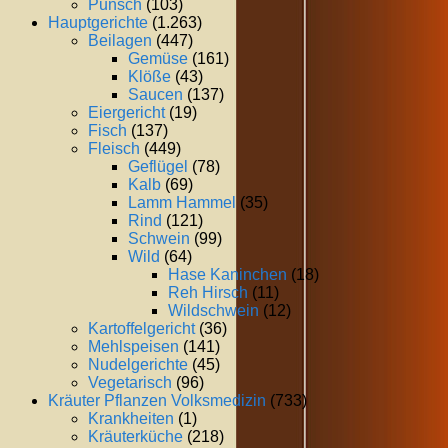
Punsch
(103)
Hauptgerichte
(1.263)
Beilagen
(447)
Gemüse
(161)
Klöße
(43)
Saucen
(137)
Eiergericht
(19)
Fisch
(137)
Fleisch
(449)
Geflügel
(78)
Kalb
(69)
Lamm Hammel
(35)
Rind
(121)
Schwein
(99)
Wild
(64)
Hase Kaninchen
(18)
Reh Hirsch
(11)
Wildschwein
(12)
Kartoffelgericht
(36)
Mehlspeisen
(141)
Nudelgerichte
(45)
Vegetarisch
(96)
Kräuter Pflanzen Volksmedizin
(733)
Krankheiten
(1)
Kräuterküche
(218)