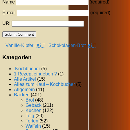
Name
(required)
E-mail
(required)
URI
Vanille-Kipferl 🇦🇹
Schokoladen-Brot 🇦🇹
Kategorien
.Kochbücher
(5)
1 Rezept eingeben ?
(1)
Alle Artikel
(15)
Alles zum Kauf – Kochbücher
(5)
Allgemein
(41)
Backen
(401)
Brot
(48)
Gebäck
(211)
Kuchen
(122)
Teig
(30)
Torten
(52)
Waffeln
(15)