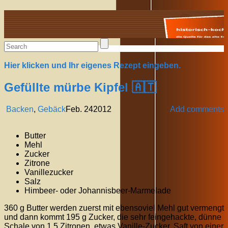
Alte Rezepte online
Hier klicken und Ihr eigenes Rezept eingeben.
Gefüllte mürbe Kipfel 🇦🇹
Backen
,
Gebäck
Feb.
24
2012
Add comments
Butter
Mehl
Zucker
Zitrone
Vanillezucker
Salz
Himbeer- oder Johannisbeer-Marmelade
360 g Butter werden zuerst mit ebensoviel Mehl gut vermengt
und dann kommt 195 g Zucker, die sehr feingehackte, dünne
Schale von 1,5 Zitronen, etwas Vanille-Zucker, Saft von einer