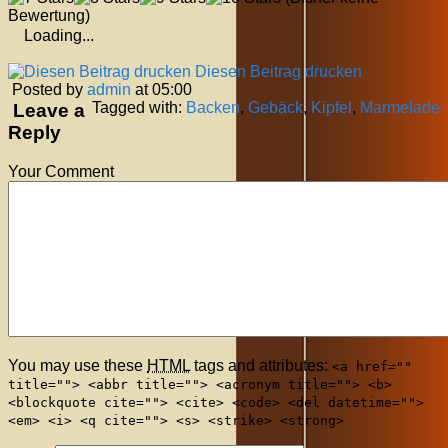
Bewertung)
Loading...
Diesen Beitrag drucken
Posted by
admin
at 05:00
Tagged with:
Backen
,
Gebäck
,
Kipfel
,
Marmelade
Leave a
Reply
Your Comment
You may use these
HTML
tags and attributes:
<a href=""
title=""> <abbr title=""> <acronym title=""> <b>
<blockquote cite=""> <cite> <code> <del datetime="">
<em> <i> <q cite=""> <s> <strike> <strong>