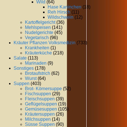
Wild
(64)
Hase Kaninchen
(18)
Reh Hirsch
(11)
Wildschwein
(12)
Kartoffelgericht
(36)
Mehlspeisen
(141)
Nudelgerichte
(45)
Vegetarisch
(96)
Kräuter Pflanzen Volksmedizin
(733)
Krankheiten
(1)
Kräuterküche
(218)
Salate
(113)
Marinaden
(9)
Sonstiges
(178)
Brotaufstrich
(62)
Wurst
(64)
Suppen
(403)
Brot- Körnersuppe
(52)
Fischsuppen
(29)
Fleischsuppen
(39)
Geflügelsuppen
(19)
Gemüsesuppen
(105)
Kräutersuppen
(26)
Milchsuppen
(14)
Süsse Suppen
(90)