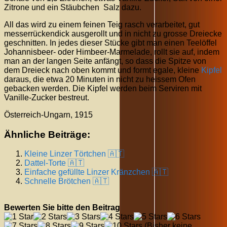
Zitrone und ein Stäubchen Salz dazu.
All das wird zu einem feinen Teig rasch verarbeitet, gut
messerrückendick ausgerollt und in nicht zu grosse Dreiecke
geschnitten. In jedes dieser Stücke gibt man einen Teelöffel
Johannisbeer- oder Himbeer-Marmelade, rollt sie auf, indem
man an der langen Seite anfängt, so dass die Spitze von
dem Dreieck nach oben kommt und formt egale, kleine
Kipfel
daraus, die etwa 20 Minuten in nicht zu heissem Ofen
gebacken werden. Die Kipfel werden beim Serviren mit
Vanille-Zucker bestreut.
Österreich-Ungarn, 1915
Ähnliche Beiträge:
Kleine Linzer Törtchen 🇦🇹
Dattel-Torte 🇦🇹
Einfache gefüllte Linzer Kränzchen 🇦🇹
Schnelle Brötchen 🇦🇹
Bewerten Sie bitte den Beitrag
(Bisher keine