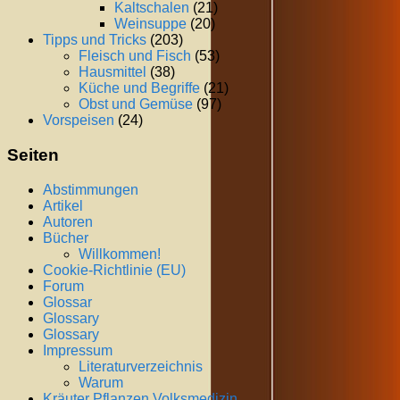
Kaltschalen
(21)
Weinsuppe
(20)
Tipps und Tricks
(203)
Fleisch und Fisch
(53)
Hausmittel
(38)
Küche und Begriffe
(21)
Obst und Gemüse
(97)
Vorspeisen
(24)
Seiten
Abstimmungen
Artikel
Autoren
Bücher
Willkommen!
Cookie-Richtlinie (EU)
Forum
Glossar
Glossary
Glossary
Impressum
Literaturverzeichnis
Warum
Kräuter Pflanzen Volksmedizin