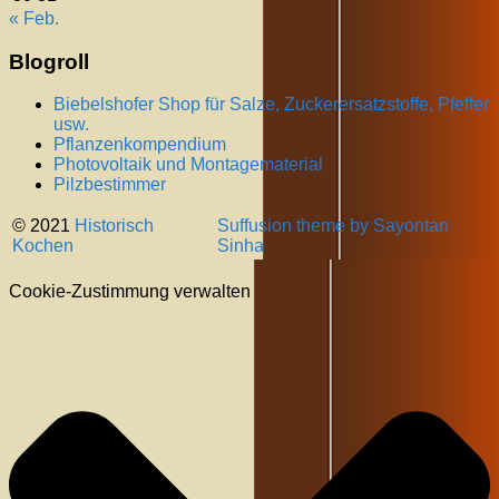
« Feb.
Blogroll
Biebelshofer Shop für Salze, Zuckerersatzstoffe, Pfeffer
usw.
Pflanzenkompendium
Photovoltaik und Montagematerial
Pilzbestimmer
© 2021
Historisch
Suffusion theme by Sayontan
Kochen
Sinha
Cookie-Zustimmung verwalten