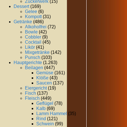
Zuckerwerk
(15)
Dessert
(169)
Gelee
(6)
Kompott
(31)
Getränke
(486)
Alkoholfrei
(72)
Bowle
(42)
Cobbler
(9)
Cocktail
(45)
Likör
(41)
Mixgetränke
(142)
Punsch
(103)
Hauptgerichte
(1.263)
Beilagen
(447)
Gemüse
(161)
Klöße
(43)
Saucen
(137)
Eiergericht
(19)
Fisch
(137)
Fleisch
(449)
Geflügel
(78)
Kalb
(69)
Lamm Hammel
(35)
Rind
(121)
Schwein
(99)