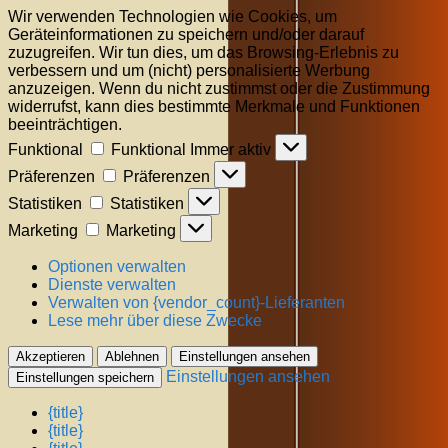
Wir verwenden Technologien wie Cookies, um
Geräteinformationen zu speichern und/oder darauf
zuzugreifen. Wir tun dies, um das Browsing-Erlebnis zu
verbessern und um (nicht) personalisierte Werbung
anzuzeigen. Wenn du nicht zustimmst oder die Zustimmung
widerrufst, kann dies bestimmte Merkmale und Funktionen
beeinträchtigen.
Funktional
Funktional
Immer aktiv
Präferenzen
Präferenzen
Statistiken
Statistiken
Marketing
Marketing
Optionen verwalten
Dienste verwalten
Verwalten von {vendor_count}-Lieferanten
Lese mehr über diese Zwecke
Akzeptieren
Ablehnen
Einstellungen ansehen
Einstellungen ansehen
Einstellungen speichern
{title}
{title}