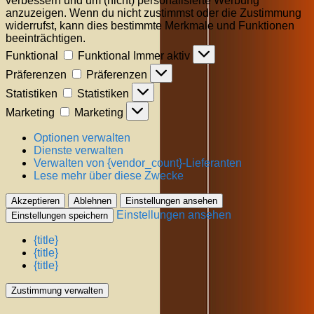
verbessern und um (nicht) personalisierte Werbung
anzuzeigen. Wenn du nicht zustimmst oder die Zustimmung
widerrufst, kann dies bestimmte Merkmale und Funktionen
beeinträchtigen.
Funktional
Funktional
Immer aktiv
Präferenzen
Präferenzen
Statistiken
Statistiken
Marketing
Marketing
Optionen verwalten
Dienste verwalten
Verwalten von {vendor_count}-Lieferanten
Lese mehr über diese Zwecke
Akzeptieren
Ablehnen
Einstellungen ansehen
Einstellungen ansehen
Einstellungen speichern
{title}
{title}
{title}
Zustimmung verwalten