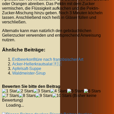
oder Orangen abreiben. Das Pektin mit dem Zucker
vermischen, die Flüssigkeit aufkochen und die Pektin-
Zucker-Mischung hinzu geben. Noch 3 Minuten köcheln
lassen. Anschließend noch heiß in Gläser füllen und
verschließen.
Alternativ kann man natürlich den gebräuchlichen
Gelierzucker verwenden und entsprechend Anweisung
nutzen.
Ähnliche Beiträge:
Erdbeerkonfitüre nach französischer Art
Acker-Hellerkrautsalat 🇷🇺
Apfelsaft-Suppe
Waldmeister-Sirup
Bewerten Sie bitte den Beitrag
(Bisher keine
Bewertung)
Loading...