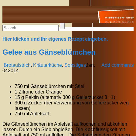
Alte Rezepte online
Hier klicken und Ihr eigenes Rezept eingeben.
Gelee aus Gänseblümchen
Brotaufstrich
,
Kräuterküche
,
Sonstiges
Jan.
Add comments
04
2014
750 ml Gänseblümchen mit Stiel
1 Zitrone oder Orange
15 g Pektin (alternativ 300 g Gelierzucker 3 : 1)
300 g Zucker (bei Verwendung von Gelierzucker weg
lassen)
750 ml Apfelsaft
Die Gänseblümchen im Apfelsaft aufkochen und abkühlen
lassen. Durch ein Sieb abgießen. Die Kochflüssigkeit mit
Apfelsaft auf 750 ml auffüllen. Die Schale von den Zitronen