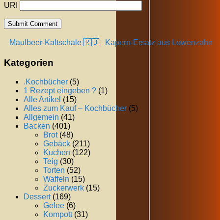
URI
Maulbeer-Kaltschale 🇷🇺
Kapern-Ersatz aus Löwenzahn
Kategorien
.Kochbücher
(5)
1 Rezept eingeben ?
(1)
Alle Artikel
(15)
Alles zum Kauf – Kochbücher
(5)
Allgemein
(41)
Backen
(401)
Brot
(48)
Gebäck
(211)
Kuchen
(122)
Teig
(30)
Torten
(52)
Waffeln
(15)
Zuckerwerk
(15)
Dessert
(169)
Gelee
(6)
Kompott
(31)