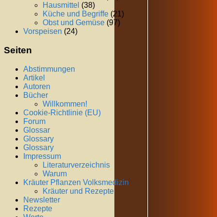
Hausmittel
(38)
Küche und Begriffe
(21)
Obst und Gemüse
(97)
Vorspeisen
(24)
Seiten
Abstimmungen
Artikel
Autoren
Bücher
Willkommen!
Cookie-Richtlinie (EU)
Forum
Glossar
Glossary
Glossary
Impressum
Literaturverzeichnis
Warum
Kräuter Pflanzen Volksmedizin
Kräuter und Rezepte
Newsletter
Rezepte