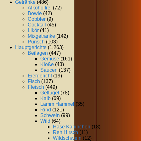
Getränke
(486)
Alkoholfrei
(72)
Bowle
(42)
Cobbler
(9)
Cocktail
(45)
Likör
(41)
Mixgetränke
(142)
Punsch
(103)
Hauptgerichte
(1.263)
Beilagen
(447)
Gemüse
(161)
Klöße
(43)
Saucen
(137)
Eiergericht
(19)
Fisch
(137)
Fleisch
(449)
Geflügel
(78)
Kalb
(69)
Lamm Hammel
(35)
Rind
(121)
Schwein
(99)
Wild
(64)
Hase Kaninchen
(18)
Reh Hirsch
(11)
Wildschwein
(12)