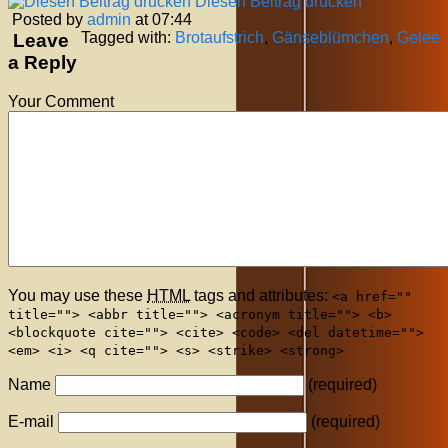
Diesen Beitrag drucken
Posted by
admin
at 07:44
Tagged with:
Brotaufstrich
,
Gänseblümchen
,
Gelee
Leave
a Reply
Your Comment
You may use these
HTML
tags and attributes:
<a href=""
title=""> <abbr title=""> <acronym title=""> <b>
<blockquote cite=""> <cite> <code> <del datetime="">
<em> <i> <q cite=""> <s> <strike> <strong>
Name
(required)
E-mail
(required)