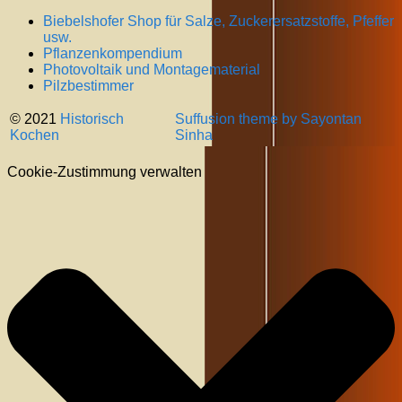
Biebelshofer Shop für Salze, Zuckerersatzstoffe, Pfeffer
usw.
Pflanzenkompendium
Photovoltaik und Montagematerial
Pilzbestimmer
© 2021
Historisch
Suffusion theme by Sayontan
Kochen
Sinha
Cookie-Zustimmung verwalten