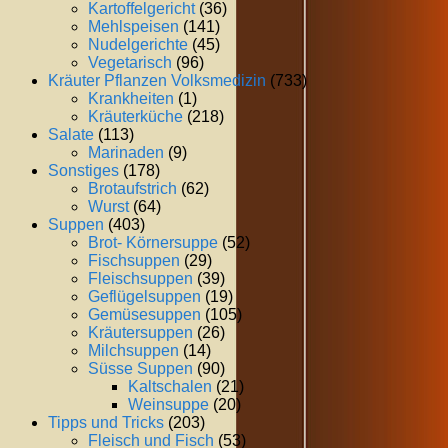
Kartoffelgericht
(36)
Mehlspeisen
(141)
Nudelgerichte
(45)
Vegetarisch
(96)
Kräuter Pflanzen Volksmedizin
(733)
Krankheiten
(1)
Kräuterküche
(218)
Salate
(113)
Marinaden
(9)
Sonstiges
(178)
Brotaufstrich
(62)
Wurst
(64)
Suppen
(403)
Brot- Körnersuppe
(52)
Fischsuppen
(29)
Fleischsuppen
(39)
Geflügelsuppen
(19)
Gemüsesuppen
(105)
Kräutersuppen
(26)
Milchsuppen
(14)
Süsse Suppen
(90)
Kaltschalen
(21)
Weinsuppe
(20)
Tipps und Tricks
(203)
Fleisch und Fisch
(53)