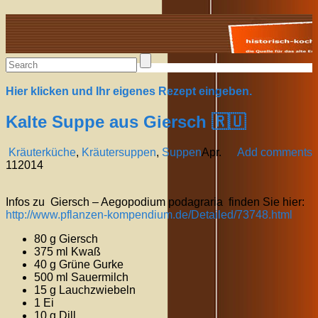
Alte Rezepte online
Hier klicken und Ihr eigenes Rezept eingeben.
Kalte Suppe aus Giersch 🇷🇺
Kräuterküche
,
Kräutersuppen
,
Suppen
Apr.
Add comments
11
2014
Infos zu Giersch – Aegopodium podagraria finden Sie hier:
http://www.pflanzen-kompendium.de/Detailed/73748.html
80 g Giersch
375 ml Kwaß
40 g Grüne Gurke
500 ml Sauermilch
15 g Lauchzwiebeln
1 Ei
10 g Dill