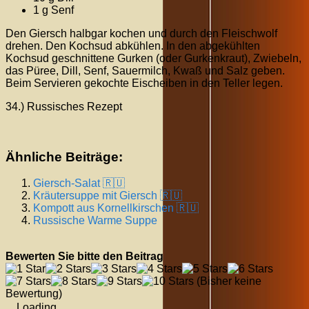
1 g Senf
Den Giersch halbgar kochen und durch den Fleischwolf
drehen. Den Kochsud abkühlen. In den abgekühlten
Kochsud geschnittene Gurken (oder Gurkenkraut), Zwiebeln,
das Püree, Dill, Senf, Sauermilch, Kwaß und Salz geben.
Beim Servieren gekochte Eischeiben in den Teller legen.
34.) Russisches Rezept
Ähnliche Beiträge:
Giersch-Salat 🇷🇺
Kräutersuppe mit Giersch 🇷🇺
Kompott aus Kornellkirschen 🇷🇺
Russische Warme Suppe
Bewerten Sie bitte den Beitrag
(Bisher keine
Bewertung)
Loading...