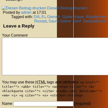
Diesen Beitrag drucken
Posted by
admin
at 17:01
Tagged with:
Dill
,
Ei
,
Giersch
,
Gurke
,
Kwas
,
Russisches
Rezept
,
Saure Sahne
,
Senf
,
Zwiebellauch
Leave a Reply
Your Comment
You may use these
HTML
tags and attributes:
<a href=""
title=""> <abbr title=""> <acronym title=""> <b>
<blockquote cite=""> <cite> <code> <del datetime="">
<em> <i> <q cite=""> <s> <strike> <strong>
Name
(required)