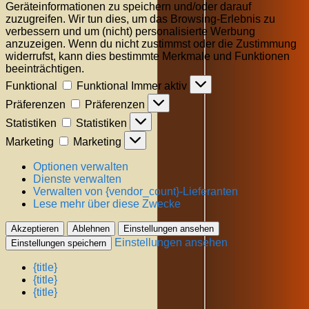
Geräteinformationen zu speichern und/oder darauf
zuzugreifen. Wir tun dies, um das Browsing-Erlebnis zu
verbessern und um (nicht) personalisierte Werbung
anzuzeigen. Wenn du nicht zustimmst oder die Zustimmung
widerrufst, kann dies bestimmte Merkmale und Funktionen
beeinträchtigen.
Funktional
Funktional
Immer aktiv
Präferenzen
Präferenzen
Statistiken
Statistiken
Marketing
Marketing
Optionen verwalten
Dienste verwalten
Verwalten von {vendor_count}-Lieferanten
Lese mehr über diese Zwecke
Akzeptieren
Ablehnen
Einstellungen ansehen
Einstellungen ansehen
Einstellungen speichern
{title}
{title}
{title}