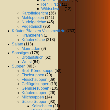
Reh Hirsch
(11)
Wildschwein
(12)
Kartoffelgericht
(36)
Mehlspeisen
(141)
Nudelgerichte
(45)
Vegetarisch
(96)
Kräuter Pflanzen Volksmedizin
(733)
Krankheiten
(1)
Kräuterküche
(218)
Salate
(113)
Marinaden
(9)
Sonstiges
(178)
Brotaufstrich
(62)
Wurst
(64)
Suppen
(403)
Brot- Körnersuppe
(52)
Fischsuppen
(29)
Fleischsuppen
(39)
Geflügelsuppen
(19)
Gemüsesuppen
(105)
Kräutersuppen
(26)
Milchsuppen
(14)
Süsse Suppen
(90)
Kaltschalen
(21)