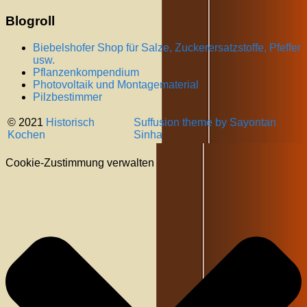
Blogroll
Biebelshofer Shop für Salze, Zuckerersatzstoffe, Pfeffer
usw.
Pflanzenkompendium
Photovoltaik und Montagematerial
Pilzbestimmer
© 2021
Historisch
Suffusion theme by Sayontan
Kochen
Sinha
Cookie-Zustimmung verwalten