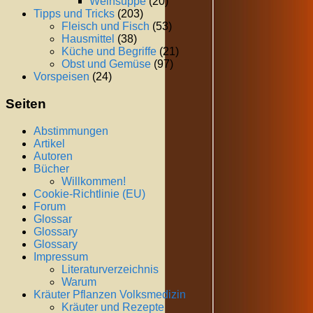
Weinsuppe
(20)
Tipps und Tricks
(203)
Fleisch und Fisch
(53)
Hausmittel
(38)
Küche und Begriffe
(21)
Obst und Gemüse
(97)
Vorspeisen
(24)
Seiten
Abstimmungen
Artikel
Autoren
Bücher
Willkommen!
Cookie-Richtlinie (EU)
Forum
Glossar
Glossary
Glossary
Impressum
Literaturverzeichnis
Warum
Kräuter Pflanzen Volksmedizin
Kräuter und Rezepte