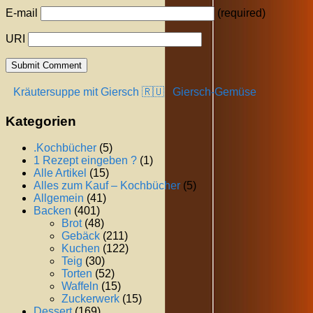
E-mail
(required)
URI
Kräutersuppe mit Giersch 🇷🇺
Giersch-Gemüse
Kategorien
.Kochbücher
(5)
1 Rezept eingeben ?
(1)
Alle Artikel
(15)
Alles zum Kauf – Kochbücher
(5)
Allgemein
(41)
Backen
(401)
Brot
(48)
Gebäck
(211)
Kuchen
(122)
Teig
(30)
Torten
(52)
Waffeln
(15)
Zuckerwerk
(15)
Dessert
(169)