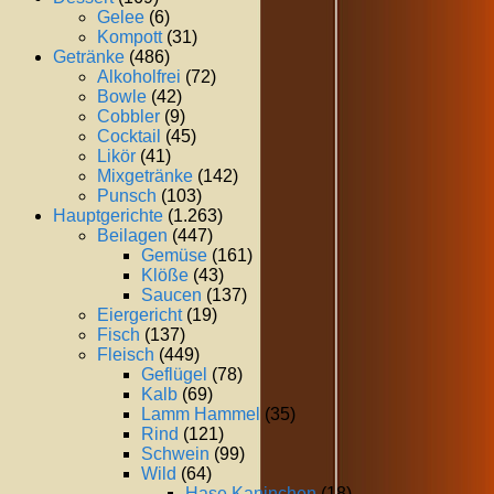
Gelee
(6)
Kompott
(31)
Getränke
(486)
Alkoholfrei
(72)
Bowle
(42)
Cobbler
(9)
Cocktail
(45)
Likör
(41)
Mixgetränke
(142)
Punsch
(103)
Hauptgerichte
(1.263)
Beilagen
(447)
Gemüse
(161)
Klöße
(43)
Saucen
(137)
Eiergericht
(19)
Fisch
(137)
Fleisch
(449)
Geflügel
(78)
Kalb
(69)
Lamm Hammel
(35)
Rind
(121)
Schwein
(99)
Wild
(64)
Hase Kaninchen
(18)