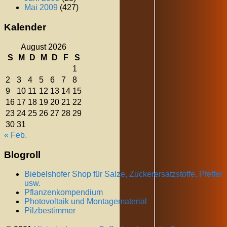
Mai 2009
(427)
Kalender
August 2026
S
M
D
M
D
F
S
1
2
3
4
5
6
7
8
9
10
11
12
13
14
15
16
17
18
19
20
21
22
23
24
25
26
27
28
29
30
31
« Feb.
Blogroll
Biebelshofer Shop für Salze, Zuckerersatzstoffe, Pfeffer
usw.
Pflanzenkompendium
Photovoltaik und Montagematerial
Pilzbestimmer