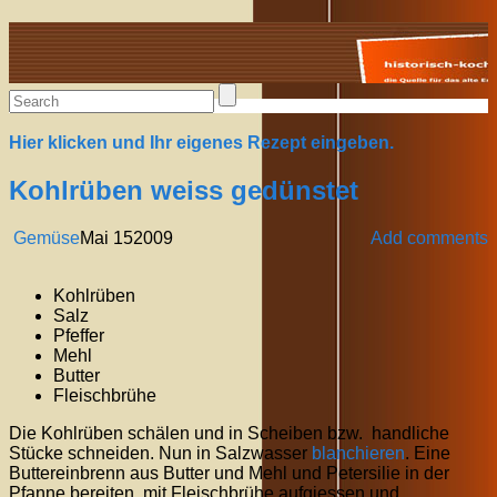
Alte Rezepte online
Hier klicken und Ihr eigenes Rezept eingeben.
Kohlrüben weiss gedünstet
Gemüse
Mai
15
2009
Add comments
Kohlrüben
Salz
Pfeffer
Mehl
Butter
Fleischbrühe
Die Kohlrüben schälen und in Scheiben bzw. handliche
Stücke schneiden. Nun in Salzwasser
blanchieren
. Eine
Buttereinbrenn aus Butter und Mehl und Petersilie in der
Pfanne bereiten, mit Fleischbrühe aufgiessen und