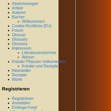
Abstimmungen
Artikel
Autoren
Bücher
Willkommen!
Cookie-Richtlinie (EU)
Forum
Glossar
Glossary
Glossary
Impressum
Literaturverzeichnis
Warum
Kräuter Pflanzen Volksmedizin
Kräuter und Rezepte
Newsletter
Rezepte
Worte
Registrieren
Registrieren
Anmelden
Eintrags-Feed