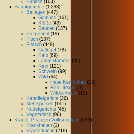
Punsch
(103)
Hauptgerichte
(1.263)
Beilagen
(447)
Gemüse
(161)
Klöße
(43)
Saucen
(137)
Eiergericht
(19)
Fisch
(137)
Fleisch
(449)
Geflügel
(78)
Kalb
(69)
Lamm Hammel
(35)
Rind
(121)
Schwein
(99)
Wild
(64)
Hase Kaninchen
(18)
Reh Hirsch
(11)
Wildschwein
(12)
Kartoffelgericht
(36)
Mehlspeisen
(141)
Nudelgerichte
(45)
Vegetarisch
(96)
Kräuter Pflanzen Volksmedizin
(733)
Krankheiten
(1)
Kräuterküche
(218)