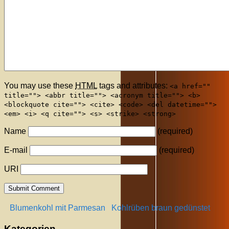
You may use these
HTML
tags and attributes:
<a href=""
title=""> <abbr title=""> <acronym title=""> <b>
<blockquote cite=""> <cite> <code> <del datetime="">
<em> <i> <q cite=""> <s> <strike> <strong>
Name
(required)
E-mail
(required)
URI
Blumenkohl mit Parmesan
Kohlrüben braun gedünstet
Kategorien