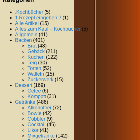
.Kochbücher
(5)
1 Rezept eingeben ?
(1)
Alle Artikel
(15)
Alles zum Kauf – Kochbücher
(5)
Allgemein
(41)
Backen
(401)
Brot
(48)
Gebäck
(211)
Kuchen
(122)
Teig
(30)
Torten
(52)
Waffeln
(15)
Zuckerwerk
(15)
Dessert
(169)
Gelee
(6)
Kompott
(31)
Getränke
(486)
Alkoholfrei
(72)
Bowle
(42)
Cobbler
(9)
Cocktail
(45)
Likör
(41)
Mixgetränke
(142)