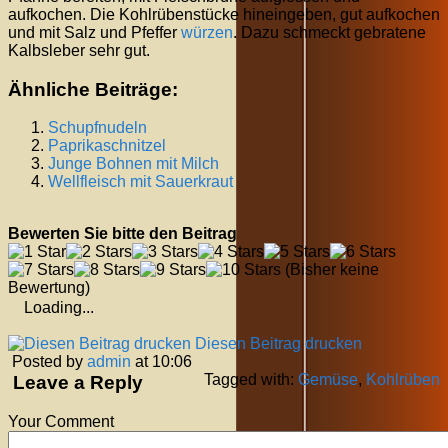
aufkochen. Die Kohlrübenstücke hineingeben, gut aufkochen
und mit Salz und Pfeffer
würzen
. Dazu schmeckt gebratene
Kalbsleber sehr gut.
Ähnliche Beiträge:
Schupfnudeln
Paprikaschnitzel
Junge Bohnen mit Milch
Wellfleisch mit Sauerkraut
Bewerten Sie bitte den Beitrag
(Bisher keine
Bewertung)
Loading...
Diesen Beitrag drucken
Posted by
admin
at 10:06
Tagged with:
Gemüse
,
Kohlrüben
Leave a Reply
Your Comment