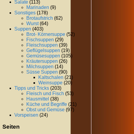
Salate
(113)
Marinaden
(9)
Sonstiges
(178)
Brotaufstrich
(62)
Wurst
(64)
Suppen
(403)
Brot- Körnersuppe
(52)
Fischsuppen
(29)
Fleischsuppen
(39)
Geflügelsuppen
(19)
Gemüsesuppen
(105)
Kräutersuppen
(26)
Milchsuppen
(14)
Süsse Suppen
(90)
Kaltschalen
(21)
Weinsuppe
(20)
Tipps und Tricks
(203)
Fleisch und Fisch
(53)
Hausmittel
(38)
Küche und Begriffe
(21)
Obst und Gemüse
(97)
Vorspeisen
(24)
Seiten