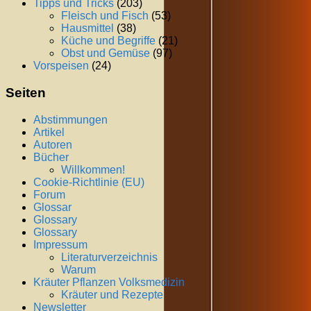
Tipps und Tricks
(203)
Fleisch und Fisch
(53)
Hausmittel
(38)
Küche und Begriffe
(21)
Obst und Gemüse
(97)
Vorspeisen
(24)
Seiten
Abstimmungen
Artikel
Autoren
Bücher
Willkommen!
Cookie-Richtlinie (EU)
Forum
Glossar
Glossary
Glossary
Impressum
Literaturverzeichnis
Warum
Kräuter Pflanzen Volksmedizin
Kräuter und Rezepte
Newsletter