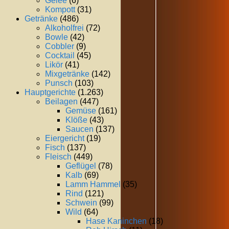
Gelee
(6)
Kompott
(31)
Getränke
(486)
Alkoholfrei
(72)
Bowle
(42)
Cobbler
(9)
Cocktail
(45)
Likör
(41)
Mixgetränke
(142)
Punsch
(103)
Hauptgerichte
(1.263)
Beilagen
(447)
Gemüse
(161)
Klöße
(43)
Saucen
(137)
Eiergericht
(19)
Fisch
(137)
Fleisch
(449)
Geflügel
(78)
Kalb
(69)
Lamm Hammel
(35)
Rind
(121)
Schwein
(99)
Wild
(64)
Hase Kaninchen
(18)