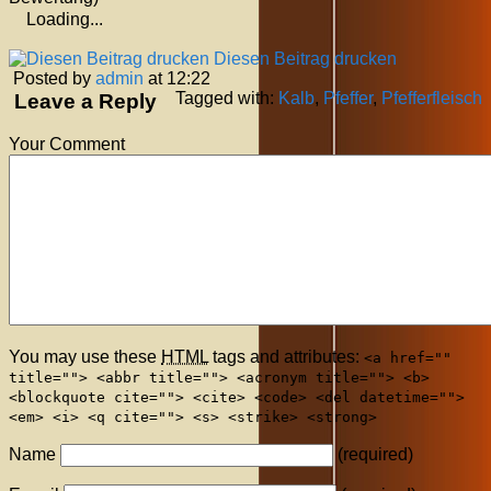
Loading...
Diesen Beitrag drucken
Posted by
admin
at 12:22
Tagged with:
Kalb
,
Pfeffer
,
Pfefferfleisch
Leave a Reply
Your Comment
You may use these
HTML
tags and attributes:
<a href=""
title=""> <abbr title=""> <acronym title=""> <b>
<blockquote cite=""> <cite> <code> <del datetime="">
<em> <i> <q cite=""> <s> <strike> <strong>
Name
(required)