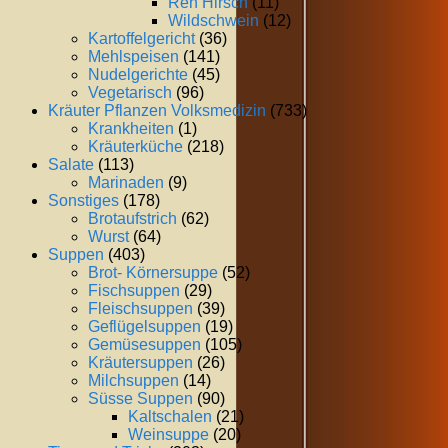
Reh Hirsch
(11)
Wildschwein
(12)
Kartoffelgericht
(36)
Mehlspeisen
(141)
Nudelgerichte
(45)
Vegetarisch
(96)
Kräuter Pflanzen Volksmedizin
(733)
Krankheiten
(1)
Kräuterküche
(218)
Salate
(113)
Marinaden
(9)
Sonstiges
(178)
Brotaufstrich
(62)
Wurst
(64)
Suppen
(403)
Brot- Körnersuppe
(52)
Fischsuppen
(29)
Fleischsuppen
(39)
Geflügelsuppen
(19)
Gemüsesuppen
(105)
Kräutersuppen
(26)
Milchsuppen
(14)
Süsse Suppen
(90)
Kaltschalen
(21)
Weinsuppe
(20)