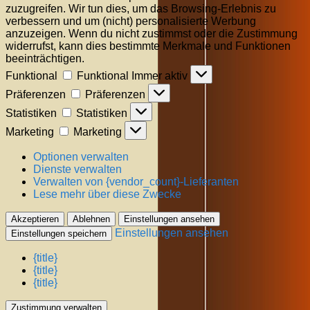
zuzugreifen. Wir tun dies, um das Browsing-Erlebnis zu
verbessern und um (nicht) personalisierte Werbung
anzuzeigen. Wenn du nicht zustimmst oder die Zustimmung
widerrufst, kann dies bestimmte Merkmale und Funktionen
beeinträchtigen.
Funktional
Funktional
Immer aktiv
Präferenzen
Präferenzen
Statistiken
Statistiken
Marketing
Marketing
Optionen verwalten
Dienste verwalten
Verwalten von {vendor_count}-Lieferanten
Lese mehr über diese Zwecke
Akzeptieren
Ablehnen
Einstellungen ansehen
Einstellungen ansehen
Einstellungen speichern
{title}
{title}
{title}
Zustimmung verwalten