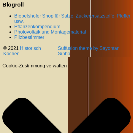
Blogroll
Biebelshofer Shop für Salze, Zuckerersatzstoffe, Pfeffer
usw.
Pflanzenkompendium
Photovoltaik und Montagematerial
Pilzbestimmer
© 2021
Historisch
Suffusion theme by Sayontan
Kochen
Sinha
Cookie-Zustimmung verwalten