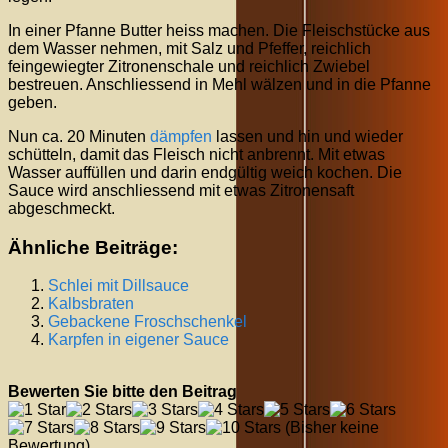
In einer Pfanne Butter heiss machen. Die Fleischstücke aus
dem Wasser nehmen, mit Salz und Pfeffer, reichlich
feingewiegter Zitronenschale und reichlich Zwiebel
bestreuen. Anschliessend in Mehl wälzen und in die Pfanne
geben.
Nun ca. 20 Minuten
dämpfen
lassen und hin und wieder
schütteln, damit das Fleisch nicht anbrennt. Mit etwas
Wasser auffüllen und darin endgültig weich kochen. Die
Sauce wird anschliessend mit etwas Zitronensaft
abgeschmeckt.
Ähnliche Beiträge:
Schlei mit Dillsauce
Kalbsbraten
Gebackene Froschschenkel
Karpfen in eigener Sauce
Bewerten Sie bitte den Beitrag
(Bisher keine
Bewertung)