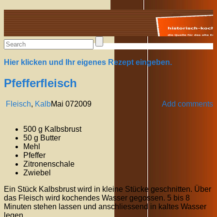
Alte Rezepte online
Hier klicken und Ihr eigenes Rezept eingeben.
Pfefferfleisch
Fleisch
,
Kalb
Mai
07
2009
Add comments
500 g Kalbsbrust
50 g Butter
Mehl
Pfeffer
Zitronenschale
Zwiebel
Ein Stück Kalbsbrust wird in kleine Stücke geschnitten. Über
das Fleisch wird kochendes Wasser gegossen. 5 bis 8
Minuten stehen lassen und anschliessend in kaltes Wasser
legen.