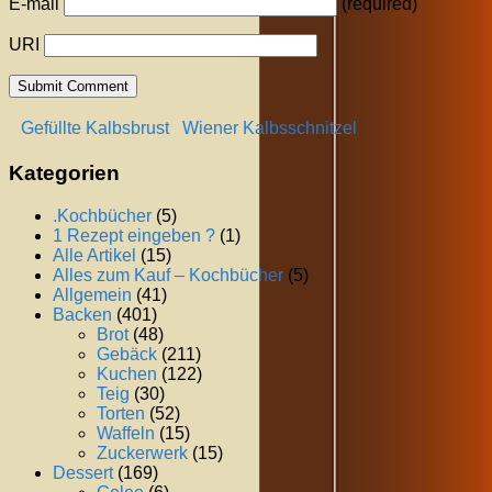
E-mail
(required)
URI
Gefüllte Kalbsbrust
Wiener Kalbsschnitzel
Kategorien
.Kochbücher
(5)
1 Rezept eingeben ?
(1)
Alle Artikel
(15)
Alles zum Kauf – Kochbücher
(5)
Allgemein
(41)
Backen
(401)
Brot
(48)
Gebäck
(211)
Kuchen
(122)
Teig
(30)
Torten
(52)
Waffeln
(15)
Zuckerwerk
(15)
Dessert
(169)