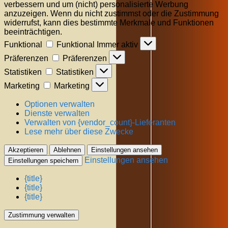
verbessern und um (nicht) personalisierte Werbung
anzuzeigen. Wenn du nicht zustimmst oder die Zustimmung
widerrufst, kann dies bestimmte Merkmale und Funktionen
beeinträchtigen.
Funktional
Funktional
Immer aktiv
Präferenzen
Präferenzen
Statistiken
Statistiken
Marketing
Marketing
Optionen verwalten
Dienste verwalten
Verwalten von {vendor_count}-Lieferanten
Lese mehr über diese Zwecke
Akzeptieren
Ablehnen
Einstellungen ansehen
Einstellungen ansehen
Einstellungen speichern
{title}
{title}
{title}
Zustimmung verwalten