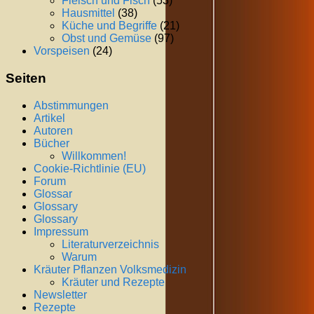
Fleisch und Fisch
(53)
Hausmittel
(38)
Küche und Begriffe
(21)
Obst und Gemüse
(97)
Vorspeisen
(24)
Seiten
Abstimmungen
Artikel
Autoren
Bücher
Willkommen!
Cookie-Richtlinie (EU)
Forum
Glossar
Glossary
Glossary
Impressum
Literaturverzeichnis
Warum
Kräuter Pflanzen Volksmedizin
Kräuter und Rezepte
Newsletter
Rezepte