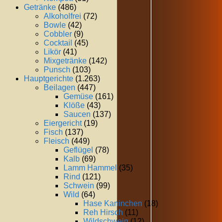
Getränke
(486)
Alkoholfrei
(72)
Bowle
(42)
Cobbler
(9)
Cocktail
(45)
Likör
(41)
Mixgetränke
(142)
Punsch
(103)
Hauptgerichte
(1.263)
Beilagen
(447)
Gemüse
(161)
Klöße
(43)
Saucen
(137)
Eiergericht
(19)
Fisch
(137)
Fleisch
(449)
Geflügel
(78)
Kalb
(69)
Lamm Hammel
(35)
Rind
(121)
Schwein
(99)
Wild
(64)
Hase Kaninchen
(18)
Reh Hirsch
(11)
Wildschwein
(12)