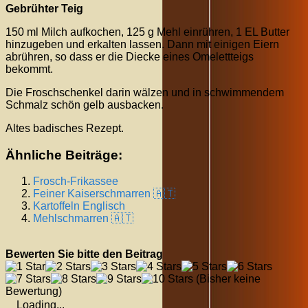
Gebrühter Teig
150 ml Milch aufkochen, 125 g Mehl einrühren, 1 EL Butter
hinzugeben und erkalten lassen. Dann mit einigen Eiern
abrühren, so dass er die Diecke eines Omelettteigs
bekommt.
Die Froschschenkel darin wälzen und in schwimmendem
Schmalz schön gelb ausbacken.
Altes badisches Rezept.
Ähnliche Beiträge:
Frosch-Frikassee
Feiner Kaiserschmarren 🇦🇹
Kartoffeln Englisch
Mehlschmarren 🇦🇹
Bewerten Sie bitte den Beitrag
(Bisher keine
Bewertung)
Loading...