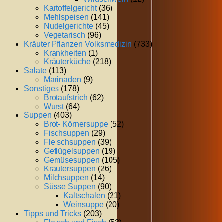
Kartoffelgericht
(36)
Mehlspeisen
(141)
Nudelgerichte
(45)
Vegetarisch
(96)
Kräuter Pflanzen Volksmedizin
(733)
Krankheiten
(1)
Kräuterküche
(218)
Salate
(113)
Marinaden
(9)
Sonstiges
(178)
Brotaufstrich
(62)
Wurst
(64)
Suppen
(403)
Brot- Körnersuppe
(52)
Fischsuppen
(29)
Fleischsuppen
(39)
Geflügelsuppen
(19)
Gemüsesuppen
(105)
Kräutersuppen
(26)
Milchsuppen
(14)
Süsse Suppen
(90)
Kaltschalen
(21)
Weinsuppe
(20)
Tipps und Tricks
(203)