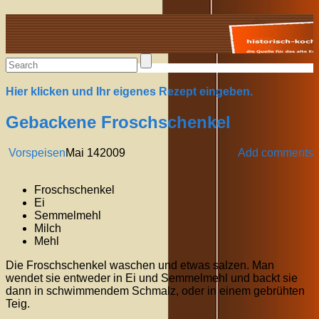
Alte Rezepte online
Hier klicken und Ihr eigenes Rezept eingeben.
Gebackene Froschschenkel
Vorspeisen
Mai
14
2009
Add comments
Froschschenkel
Ei
Semmelmehl
Milch
Mehl
Die Froschschenkel waschen und etwas salzen. Man
wendet sie entweder in Ei und Semmelmehl und backt sie
dann in schwimmendem Schmalz, oder in einem gebrühten
Teig.