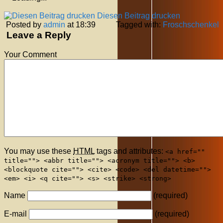
Diesen Beitrag drucken
Posted by
admin
at 18:39
Tagged with:
Froschschenkel
Leave a Reply
Your Comment
You may use these
HTML
tags and attributes:
<a href=""
title=""> <abbr title=""> <acronym title=""> <b>
<blockquote cite=""> <cite> <code> <del datetime="">
<em> <i> <q cite=""> <s> <strike> <strong>
Name
(required)
E-mail
(required)