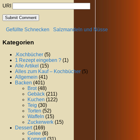
URI
Gefüllte Schnecken
Salzmandeln und Nüsse
Kategorien
.Kochbücher
(5)
1 Rezept eingeben ?
(1)
Alle Artikel
(15)
Alles zum Kauf – Kochbücher
(5)
Allgemein
(41)
Backen
(401)
Brot
(48)
Gebäck
(211)
Kuchen
(122)
Teig
(30)
Torten
(52)
Waffeln
(15)
Zuckerwerk
(15)
Dessert
(169)
Gelee
(6)
Kompott
(31)