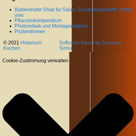
Biebelshofer Shop für Salze, Zuckerersatzstoffe, Pfeffer
usw.
Pflanzenkompendium
Photovoltaik und Montagematerial
Pilzbestimmer
© 2021
Historisch
Suffusion theme by Sayontan
Kochen
Sinha
Cookie-Zustimmung verwalten