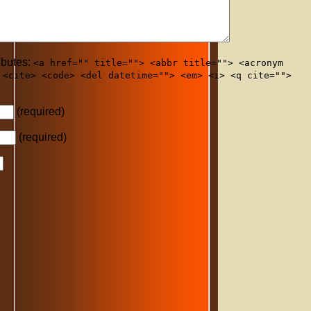
ibutes:
<a href="" title=""> <abbr title=""> <acronym
 <cite> <code> <del datetime=""> <em> <i> <q cite="">
(required)
(required)