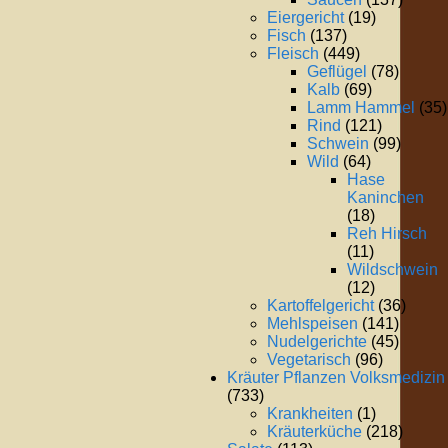
Eiergericht
(19)
Fisch
(137)
Fleisch
(449)
Geflügel
(78)
Kalb
(69)
Lamm Hammel
(35)
Rind
(121)
Schwein
(99)
Wild
(64)
Hase
Kaninchen
(18)
Reh Hirsch
(11)
Wildschwein
(12)
Kartoffelgericht
(36)
Mehlspeisen
(141)
Nudelgerichte
(45)
Vegetarisch
(96)
Kräuter Pflanzen Volksmedizin
(733)
Krankheiten
(1)
Kräuterküche
(218)