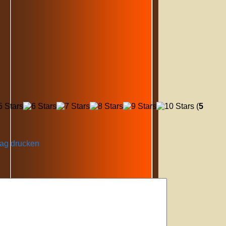
(
5
rag drucken