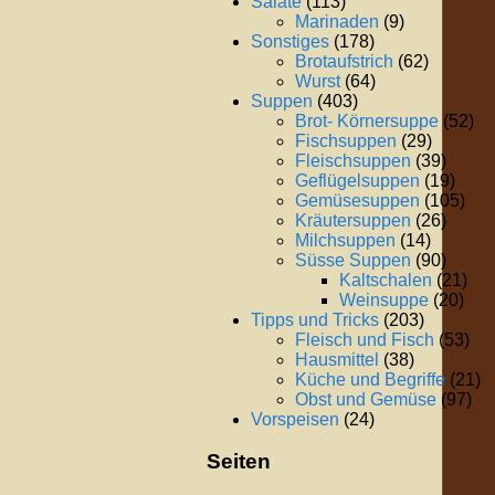
Salate
(113)
Marinaden
(9)
Sonstiges
(178)
Brotaufstrich
(62)
Wurst
(64)
Suppen
(403)
Brot- Körnersuppe
(52)
Fischsuppen
(29)
Fleischsuppen
(39)
Geflügelsuppen
(19)
Gemüsesuppen
(105)
Kräutersuppen
(26)
Milchsuppen
(14)
Süsse Suppen
(90)
Kaltschalen
(21)
Weinsuppe
(20)
Tipps und Tricks
(203)
Fleisch und Fisch
(53)
Hausmittel
(38)
Küche und Begriffe
(21)
Obst und Gemüse
(97)
Vorspeisen
(24)
Seiten