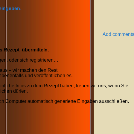
 eingeben.
Add comment
es Rezept übermitteln.
en, oder sich registrieren…
 aus – wir machen den Rest.
benenfalls und veröffentlichen es.
rsönliche Infos zu dem Rezept haben, freuen wir uns, wenn Sie
lichen dürfen.
rch Computer automatisch generierte Eingaben ausschließen.