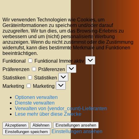
Wir verwenden Technologien wie Cookies, um
Geräteinformationen zu speichern und/oder darauf
zuzugreifen. Wir tun dies, um das Browsing-Erlebnis zu
verbessern und um (nicht) personalisierte Werbung
anzuzeigen. Wenn du nicht zustimmst oder die Zustimmung
widerrufst, kann dies bestimmte Merkmale und Funktionen
beeinträchtigen.
Funktional
Funktional
Immer aktiv
Präferenzen
Präferenzen
Statistiken
Statistiken
Marketing
Marketing
Optionen verwalten
Dienste verwalten
Verwalten von {vendor_count}-Lieferanten
Lese mehr über diese Zwecke
Akzeptieren
Ablehnen
Einstellungen ansehen
Einstellungen ansehen
Einstellungen speichern