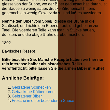
giesse von der Suppe, wo der Biber gedünstet hat, daran, ist
die Sauce zu wenig sauer, drücke Zitronensaft hinein,
gebenoch ein wenig Gewürz dazu, und laß es aussieden.
Nehme den Biber vom Spieß, giesse die Brühe in die
Schüssel, und richte den Biber darauf, und gebe ihn zur
Tafel. Die voerderen Teile kann man in Stücke hauen,
dünsten, und die obige Brühe darüber machen.
1802
Bayrisches Rezept
Bitte beachten Sie: Manche Rezepte haben wir hier nur
rein Interesse halber als historisches Relikt
veröffentlicht, bitte lassen Sie die armen Biber in Ruhe!
Ähnliche Beiträge:
Gebratene Schnecken
Gebackene Kälberohren
Gebratener Biber
Frösche in einer besonderen Sauce