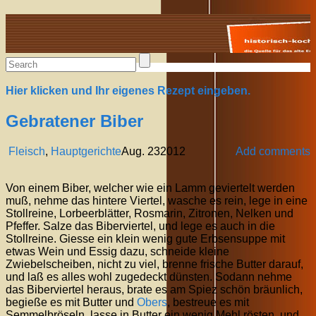
Alte Rezepte online
Hier klicken und Ihr eigenes Rezept eingeben.
Gebratener Biber
Fleisch
,
Hauptgerichte
Aug.
23
2012
Add comments
Von einem Biber, welcher wie ein Lamm geviertelt werden
muß, nehme das hintere Viertel, wasche es rein, lege in eine
Stollreine, Lorbeerblätter, Rosmarin, Zitronen, Nelken und
Pfeffer. Salze das Biberviertel, und lege es auch in die
Stollreine. Giesse ein klein wenig gute Erbsensuppe mit
etwas Wein und Essig dazu, schneide kleine
Zwiebelscheiben, nicht zu viel, brenne frische Butter darauf,
und laß es alles wohl zugedeckt dünsten. Sodann nehme
das Biberviertel heraus, brate es am Spiez schön bräunlich,
begieße es mit Butter und
Obers
, bestreue es mit
Semmelbröseln, lasse in Butter ein wenig Mehl rösten, und