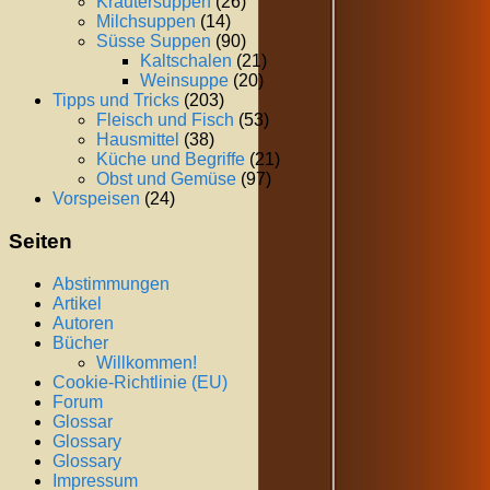
Kräutersuppen
(26)
Milchsuppen
(14)
Süsse Suppen
(90)
Kaltschalen
(21)
Weinsuppe
(20)
Tipps und Tricks
(203)
Fleisch und Fisch
(53)
Hausmittel
(38)
Küche und Begriffe
(21)
Obst und Gemüse
(97)
Vorspeisen
(24)
Seiten
Abstimmungen
Artikel
Autoren
Bücher
Willkommen!
Cookie-Richtlinie (EU)
Forum
Glossar
Glossary
Glossary
Impressum