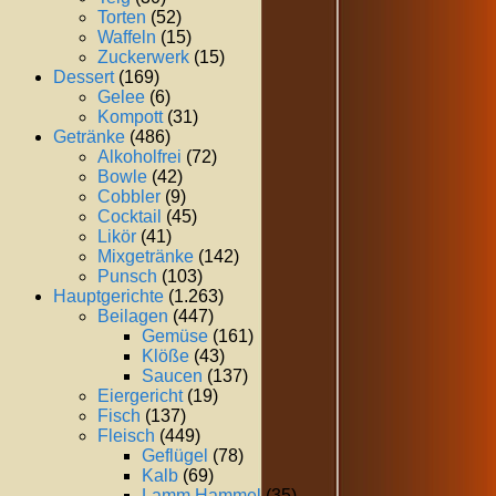
Torten
(52)
Waffeln
(15)
Zuckerwerk
(15)
Dessert
(169)
Gelee
(6)
Kompott
(31)
Getränke
(486)
Alkoholfrei
(72)
Bowle
(42)
Cobbler
(9)
Cocktail
(45)
Likör
(41)
Mixgetränke
(142)
Punsch
(103)
Hauptgerichte
(1.263)
Beilagen
(447)
Gemüse
(161)
Klöße
(43)
Saucen
(137)
Eiergericht
(19)
Fisch
(137)
Fleisch
(449)
Geflügel
(78)
Kalb
(69)
Lamm Hammel
(35)