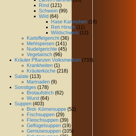
Rind
(121)
Schwein
(99)
Wild
(64)
Hase Kaninchen
(18)
Reh Hirsch
(11)
Wildschwein
(12)
Kartoffelgericht
(36)
Mehlspeisen
(141)
Nudelgerichte
(45)
Vegetarisch
(96)
Kräuter Pflanzen Volksmedizin
(733)
Krankheiten
(1)
Kräuterküche
(218)
Salate
(113)
Marinaden
(9)
Sonstiges
(178)
Brotaufstrich
(62)
Wurst
(64)
Suppen
(403)
Brot- Körnersuppe
(52)
Fischsuppen
(29)
Fleischsuppen
(39)
Geflügelsuppen
(19)
Gemüsesuppen
(105)