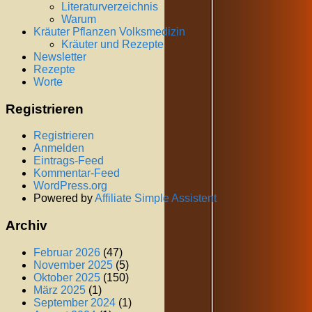
Literaturverzeichnis
Warum
Kräuter Pflanzen Volksmedizin
Kräuter und Rezepte
Newsletter
Rezepte
Worte
Registrieren
Registrieren
Anmelden
Eintrags-Feed
Kommentar-Feed
WordPress.org
Powered by
Affiliate Simple Assistent
Archiv
Februar 2026
(47)
November 2025
(5)
Oktober 2025
(150)
März 2025
(1)
September 2024
(1)