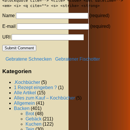
<blockquote cite=""> <cite> <code> <del datetime="">
<em> <i> <q cite=""> <s> <strike> <strong>
Name
(required)
E-mail
(required)
URI
Gebratene Schnecken
Gebratener Fischotter
Kategorien
.Kochbücher
(5)
1 Rezept eingeben ?
(1)
Alle Artikel
(15)
Alles zum Kauf – Kochbücher
(5)
Allgemein
(41)
Backen
(401)
Brot
(48)
Gebäck
(211)
Kuchen
(122)
Teig
(30)