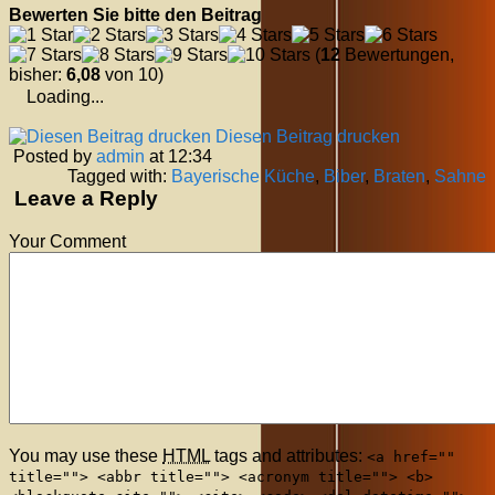
Bewerten Sie bitte den Beitrag
(
12
Bewertungen,
bisher:
6,08
von 10)
Loading...
Diesen Beitrag drucken
Posted by
admin
at 12:34
Tagged with:
Bayerische Küche
,
Biber
,
Braten
,
Sahne
Leave a Reply
Your Comment
You may use these
HTML
tags and attributes:
<a href=""
title=""> <abbr title=""> <acronym title=""> <b>