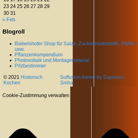
23
24
25
26
27
28
29
30
31
« Feb.
Blogroll
Biebelshofer Shop für Salze, Zuckerersatzstoffe, Pfeffer
usw.
Pflanzenkompendium
Photovoltaik und Montagematerial
Pilzbestimmer
© 2021
Historisch
Suffusion theme by Sayontan
Kochen
Sinha
Cookie-Zustimmung verwalten