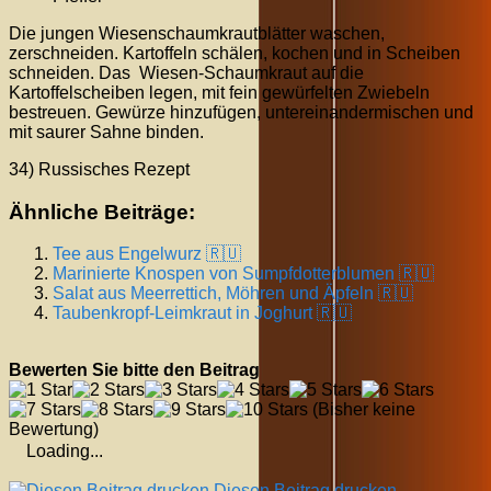
Die jungen Wiesenschaumkrautblätter waschen,
zerschneiden. Kartoffeln schälen, kochen und in Scheiben
schneiden. Das Wiesen-Schaumkraut auf die
Kartoffelscheiben legen, mit fein gewürfelten Zwiebeln
bestreuen. Gewürze hinzufügen, untereinandermischen und
mit saurer Sahne binden.
34) Russisches Rezept
Ähnliche Beiträge:
Tee aus Engelwurz 🇷🇺
Marinierte Knospen von Sumpfdotterblumen 🇷🇺
Salat aus Meerrettich, Möhren und Äpfeln 🇷🇺
Taubenkropf-Leimkraut in Joghurt 🇷🇺
Bewerten Sie bitte den Beitrag
(Bisher keine
Bewertung)
Loading...
Diesen Beitrag drucken