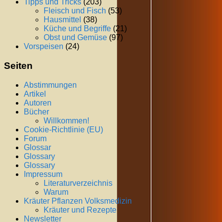
Tipps und Tricks
(203)
Fleisch und Fisch
(53)
Hausmittel
(38)
Küche und Begriffe
(21)
Obst und Gemüse
(97)
Vorspeisen
(24)
Seiten
Abstimmungen
Artikel
Autoren
Bücher
Willkommen!
Cookie-Richtlinie (EU)
Forum
Glossar
Glossary
Glossary
Impressum
Literaturverzeichnis
Warum
Kräuter Pflanzen Volksmedizin
Kräuter und Rezepte
Newsletter