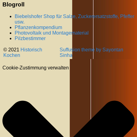
Blogroll
Biebelshofer Shop für Salze, Zuckerersatzstoffe, Pfeffer
usw.
Pflanzenkompendium
Photovoltaik und Montagematerial
Pilzbestimmer
© 2021
Historisch
Suffusion theme by Sayontan
Kochen
Sinha
Cookie-Zustimmung verwalten