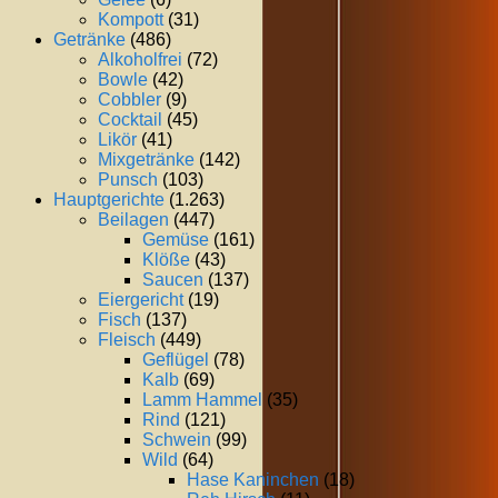
Kompott
(31)
Getränke
(486)
Alkoholfrei
(72)
Bowle
(42)
Cobbler
(9)
Cocktail
(45)
Likör
(41)
Mixgetränke
(142)
Punsch
(103)
Hauptgerichte
(1.263)
Beilagen
(447)
Gemüse
(161)
Klöße
(43)
Saucen
(137)
Eiergericht
(19)
Fisch
(137)
Fleisch
(449)
Geflügel
(78)
Kalb
(69)
Lamm Hammel
(35)
Rind
(121)
Schwein
(99)
Wild
(64)
Hase Kaninchen
(18)