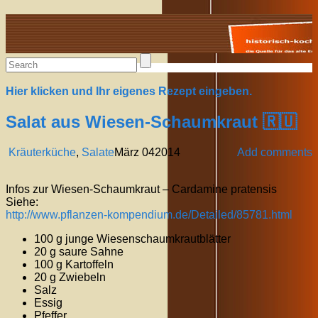
Alte Rezepte online
Hier klicken und Ihr eigenes Rezept eingeben.
Salat aus Wiesen-Schaumkraut 🇷🇺
Kräuterküche
,
Salate
März
04
2014
Add comments
Infos zur Wiesen-Schaumkraut – Cardamine pratensis
Siehe:
http://www.pflanzen-kompendium.de/Detailed/85781.html
100 g junge Wiesenschaumkrautblätter
20 g saure Sahne
100 g Kartoffeln
20 g Zwiebeln
Salz
Essig
Pfeffer