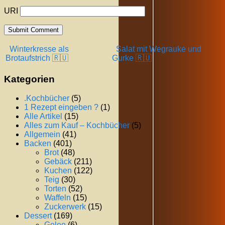
URI
Winterkresse als
Salat mit Wegrauke und
Brotaufstrich 🇷🇺
Gurke 🇷🇺
Kategorien
.Kochbücher
(5)
1 Rezept eingeben ?
(1)
Alle Artikel
(15)
Alles zum Kauf – Kochbücher
(5)
Allgemein
(41)
Backen
(401)
Brot
(48)
Gebäck
(211)
Kuchen
(122)
Teig
(30)
Torten
(52)
Waffeln
(15)
Zuckerwerk
(15)
Dessert
(169)
Gelee
(6)