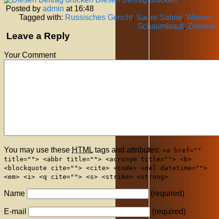
Posted by
admin
at 16:48
Tagged with:
Russisches Gericht
,
Saure Sahne
,
Wiesen-
Schaumkraut
,
Zwiebel
Leave a Reply
Your Comment
You may use these
HTML
tags and attributes:
<a href=""
title=""> <abbr title=""> <acronym title=""> <b>
<blockquote cite=""> <cite> <code> <del datetime="">
<em> <i> <q cite=""> <s> <strike> <strong>
Name
(required)
E-mail
(required)