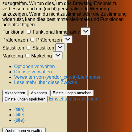
zuzugreifen. Wir tun dies, um das Browsing-Erlebnis zu
verbessern und um (nicht) personalisierte Werbung
anzuzeigen. Wenn du nicht zustimmst oder die Zustimmung
widerrufst, kann dies bestimmte Merkmale und Funktionen
beeinträchtigen.
Funktional
Funktional
Immer aktiv
Präferenzen
Präferenzen
Statistiken
Statistiken
Marketing
Marketing
Optionen verwalten
Dienste verwalten
Verwalten von {vendor_count}-Lieferanten
Lese mehr über diese Zwecke
Akzeptieren
Ablehnen
Einstellungen ansehen
Einstellungen ansehen
Einstellungen speichern
{title}
{title}
{title}
Zustimmung verwalten