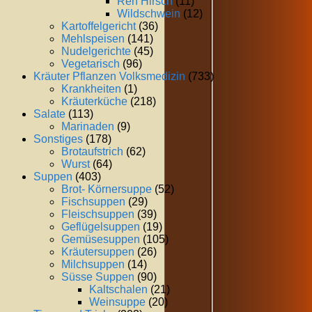
Reh Hirsch
(11)
Wildschwein
(12)
Kartoffelgericht
(36)
Mehlspeisen
(141)
Nudelgerichte
(45)
Vegetarisch
(96)
Kräuter Pflanzen Volksmedizin
(733)
Krankheiten
(1)
Kräuterküche
(218)
Salate
(113)
Marinaden
(9)
Sonstiges
(178)
Brotaufstrich
(62)
Wurst
(64)
Suppen
(403)
Brot- Körnersuppe
(52)
Fischsuppen
(29)
Fleischsuppen
(39)
Geflügelsuppen
(19)
Gemüsesuppen
(105)
Kräutersuppen
(26)
Milchsuppen
(14)
Süsse Suppen
(90)
Kaltschalen
(21)
Weinsuppe
(20)