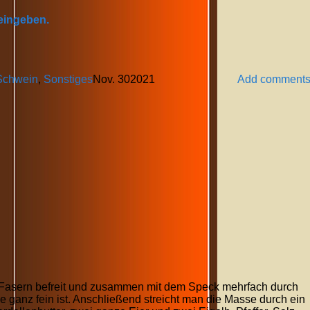
 eingeben.
Schwein
,
Sonstiges
Nov.
30
2021
Add comment
 Fasern befreit und zusammen mit dem Speck mehrfach durch
 ganz fein ist. Anschließend streicht man die Masse durch ein