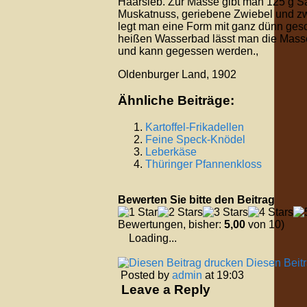
Haarsieb. Zur Masse gibt man 125 g Sar
Muskatnuss, geriebene Zwiebel und zw
legt man eine Form mit ganz dünn gesc
heißen Wasserbad lässt man die Masse
und kann gegessen werden.,
Oldenburger Land, 1902
Ähnliche Beiträge:
Kartoffel-Frikadellen
Feine Speck-Knödel
Leberkäse
Thüringer Pfannenkloss
Bewerten Sie bitte den Beitrag
Bewertungen, bisher:
5,00
von 10)
Loading...
Diesen Beit
Posted by
admin
at 19:03
Leave a Reply