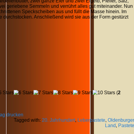
dellenbutter, zwei ganze Eier und zwei Eigelb, Pfeffer, Salz,
ei geriebene Semmeln und verrührt alles gut miteinander. Nun
hnittenen Speckscheiben aus und füllt die Masse hinein. Im
 durchstocken. Anschließend wird sie aus der Form gestürzt
(
2
rag drucken
Tagged with:
20. Jahrhundert
,
Leberpastete
,
Oldenburge
Land
,
Pastet