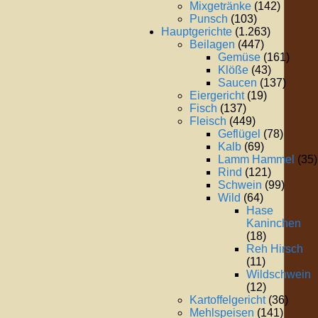
Mixgetränke
(142)
Punsch
(103)
Hauptgerichte
(1.263)
Beilagen
(447)
Gemüse
(161)
Klöße
(43)
Saucen
(137)
Eiergericht
(19)
Fisch
(137)
Fleisch
(449)
Geflügel
(78)
Kalb
(69)
Lamm Hammel
(35)
Rind
(121)
Schwein
(99)
Wild
(64)
Hase
Kaninchen
(18)
Reh Hirsch
(11)
Wildschwein
(12)
Kartoffelgericht
(36)
Mehlspeisen
(141)