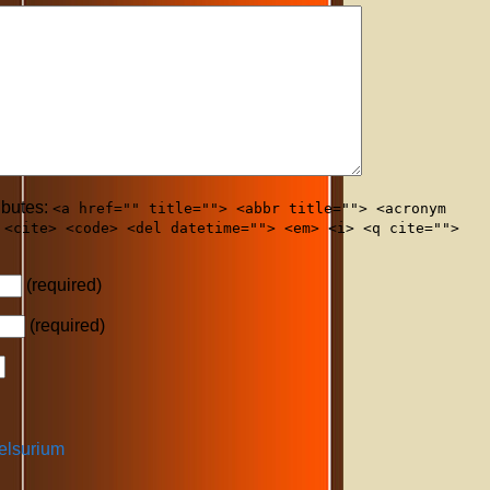
ibutes:
<a href="" title=""> <abbr title=""> <acronym
 <cite> <code> <del datetime=""> <em> <i> <q cite="">
(required)
(required)
lsurium