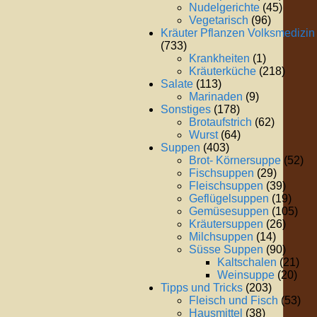
Nudelgerichte
(45)
Vegetarisch
(96)
Kräuter Pflanzen Volksmedizin
(733)
Krankheiten
(1)
Kräuterküche
(218)
Salate
(113)
Marinaden
(9)
Sonstiges
(178)
Brotaufstrich
(62)
Wurst
(64)
Suppen
(403)
Brot- Körnersuppe
(52)
Fischsuppen
(29)
Fleischsuppen
(39)
Geflügelsuppen
(19)
Gemüsesuppen
(105)
Kräutersuppen
(26)
Milchsuppen
(14)
Süsse Suppen
(90)
Kaltschalen
(21)
Weinsuppe
(20)
Tipps und Tricks
(203)
Fleisch und Fisch
(53)
Hausmittel
(38)