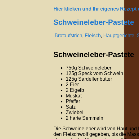
Hier klicken und Ihr eigenes Rezept
Schweineleber-Pastete
Brotaufstrich
,
Fleisch
,
Hauptgerichte
,
Schweineleber-Pastete
750g Schweineleber
125g Speck vom Schwein
125g Sardellenbutter
2 Eier
2 Eigelb
Muskat
Pfeffer
Salz
Zwiebel
2 harte Semmeln
Die Schweineleber wird von Haut und
den Fleischwolf gegeben, bis die Masse