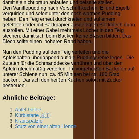
damit sie nicht braun anlaufen und beiseite stellen.
Den Vanillepudding nach Vorschrift kochen. Ei und Eigelb
verquirlen und sofort unter den noch warmen Pudding
heben. Den Teig erneut durchkneten und auf einem
gefetteten oder mit Backpapier ausgelegten Backblech dünn
ausrollen. Mit einer Gabel mehrmals Löcher in den Teig
stechen, damit sich beim Backen keine Blasen bilden. Das
Blech sollte einen höheren Rand haben.
Nun den Pudding auf dem Teig verteilen und die
Apfelspalten überlappend auf die Puddingcreme legen. Die
Zutaten für die Schmanddecke verrühren und über den
Äpfeln gleichmäßig verteilen. Im vorgeheizten Backofen auf
unterer Schiene nun ca. 45 Minuten bei ca. 180 Grad
backen. Danach den heißen Kuchen sofort mit Zucker
bestreuen.
Ähnliche Beiträge:
Apfel-Gelee
Kürbistarte 🇦🇹
Krautspätzle
Sturz von einer alten Henne