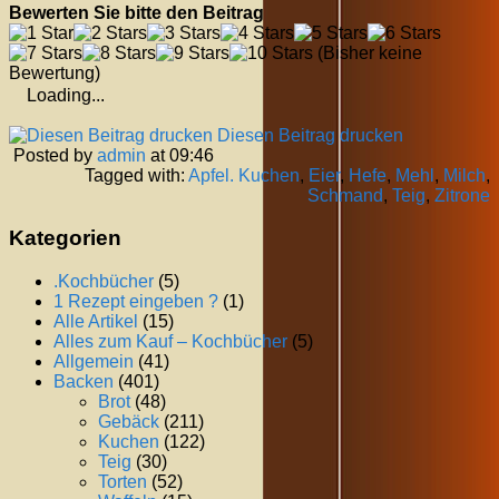
Bewerten Sie bitte den Beitrag
(Bisher keine
Bewertung)
Loading...
Diesen Beitrag drucken
Posted by
admin
at 09:46
Tagged with:
Apfel. Kuchen
,
Eier
,
Hefe
,
Mehl
,
Milch
,
Schmand
,
Teig
,
Zitrone
Kategorien
.Kochbücher
(5)
1 Rezept eingeben ?
(1)
Alle Artikel
(15)
Alles zum Kauf – Kochbücher
(5)
Allgemein
(41)
Backen
(401)
Brot
(48)
Gebäck
(211)
Kuchen
(122)
Teig
(30)
Torten
(52)