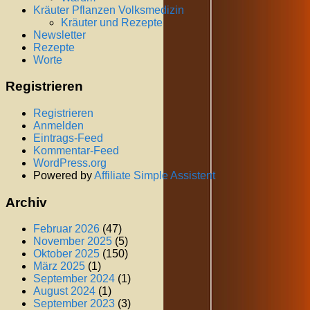
Kräuter Pflanzen Volksmedizin
Kräuter und Rezepte
Newsletter
Rezepte
Worte
Registrieren
Registrieren
Anmelden
Eintrags-Feed
Kommentar-Feed
WordPress.org
Powered by
Affiliate Simple Assistent
Archiv
Februar 2026
(47)
November 2025
(5)
Oktober 2025
(150)
März 2025
(1)
September 2024
(1)
August 2024
(1)
September 2023
(3)