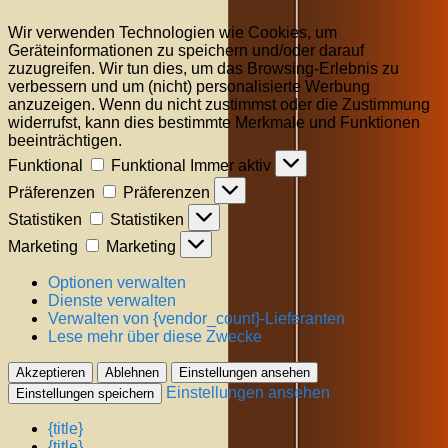
Wir verwenden Technologien wie Cookies, um
Geräteinformationen zu speichern und/oder darauf
zuzugreifen. Wir tun dies, um das Browsing-Erlebnis zu
verbessern und um (nicht) personalisierte Werbung
anzuzeigen. Wenn du nicht zustimmst oder die Zustimmung
widerrufst, kann dies bestimmte Merkmale und Funktionen
beeinträchtigen.
Funktional
Funktional
Immer aktiv
Präferenzen
Präferenzen
Statistiken
Statistiken
Marketing
Marketing
Optionen verwalten
Dienste verwalten
Verwalten von {vendor_count}-Lieferanten
Lese mehr über diese Zwecke
Akzeptieren
Ablehnen
Einstellungen ansehen
Einstellungen ansehen
Einstellungen speichern
{title}
{title}