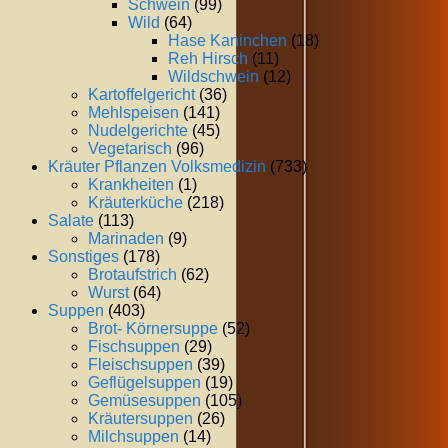
Schwein
(99)
Wild
(64)
Hase Kaninchen
(18)
Reh Hirsch
(11)
Wildschwein
(12)
Kartoffelgericht
(36)
Mehlspeisen
(141)
Nudelgerichte
(45)
Vegetarisch
(96)
Kräuter Pflanzen Volksmedizin
(733)
Krankheiten
(1)
Kräuterküche
(218)
Salate
(113)
Marinaden
(9)
Sonstiges
(178)
Brotaufstrich
(62)
Wurst
(64)
Suppen
(403)
Brot- Körnersuppe
(52)
Fischsuppen
(29)
Fleischsuppen
(39)
Geflügelsuppen
(19)
Gemüsesuppen
(105)
Kräutersuppen
(26)
Milchsuppen
(14)