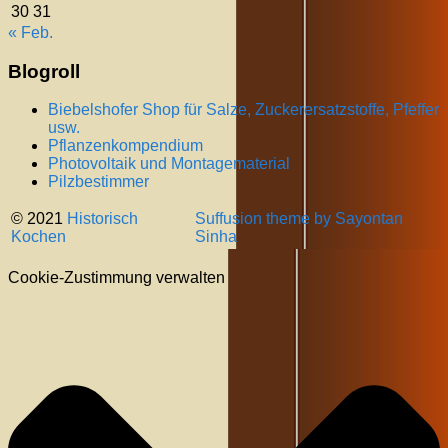
30
31
« Feb.
Blogroll
Biebelshofer Shop für Salze, Zuckerersatzstoffe, Pfeffer
usw.
Pflanzenkompendium
Photovoltaik und Montagematerial
Pilzbestimmer
© 2021
Historisch
Suffusion theme by Sayontan
Kochen
Sinha
Cookie-Zustimmung verwalten