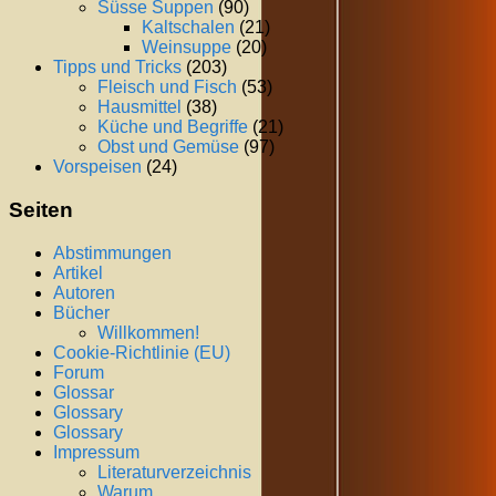
Süsse Suppen
(90)
Kaltschalen
(21)
Weinsuppe
(20)
Tipps und Tricks
(203)
Fleisch und Fisch
(53)
Hausmittel
(38)
Küche und Begriffe
(21)
Obst und Gemüse
(97)
Vorspeisen
(24)
Seiten
Abstimmungen
Artikel
Autoren
Bücher
Willkommen!
Cookie-Richtlinie (EU)
Forum
Glossar
Glossary
Glossary
Impressum
Literaturverzeichnis
Warum