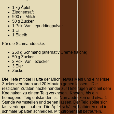
1 kg Äpfel
Zitronensaft
500 ml Milch
50 g Zucker
1 Pck. Vanillepuddingpulver
1 Ei
1 Eigelb
Für die Schmanddecke:
250 g Schmand (alternativ Creme fraîche)
50 g Zucker
2 Pck. Vanillezucker
3 Eier
Zucker
Die Hefe mit der Hälfte der Milch, etwas Mehl und einr Prise
Zucker verrühren und 20 Minuten gehen lassen. Die
restlichen Zutaten nacheinander zur Hefe fügen und mit dem
Knethaken zu einem Teig verkneten. Kneten, bis ein
homogener Teig entstanden ist. Nun abdecken und etwa 1
Stunde warmstellen und gehen lassen. Der Teig sollte sich
fast verdoppelt haben. Die Äpfel schälen, halbieren und in
schmale Spalten schneiden. Mit Zitronensaft beträufeln,