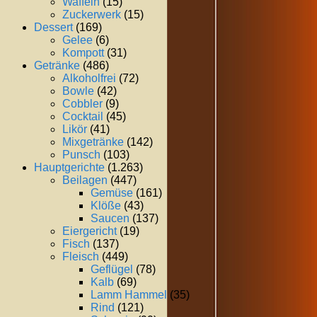
Waffeln
(15)
Zuckerwerk
(15)
Dessert
(169)
Gelee
(6)
Kompott
(31)
Getränke
(486)
Alkoholfrei
(72)
Bowle
(42)
Cobbler
(9)
Cocktail
(45)
Likör
(41)
Mixgetränke
(142)
Punsch
(103)
Hauptgerichte
(1.263)
Beilagen
(447)
Gemüse
(161)
Klöße
(43)
Saucen
(137)
Eiergericht
(19)
Fisch
(137)
Fleisch
(449)
Geflügel
(78)
Kalb
(69)
Lamm Hammel
(35)
Rind
(121)