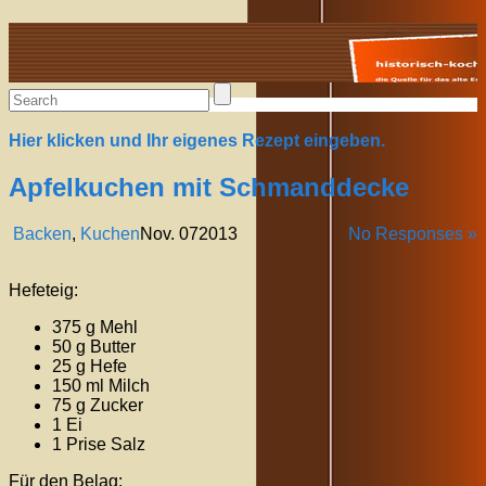
Alte Rezepte online
Hier klicken und Ihr eigenes Rezept eingeben.
Apfelkuchen mit Schmanddecke
Backen
,
Kuchen
Nov.
07
2013
No Responses »
Hefeteig:
375 g Mehl
50 g Butter
25 g Hefe
150 ml Milch
75 g Zucker
1 Ei
1 Prise Salz
Für den Belag: