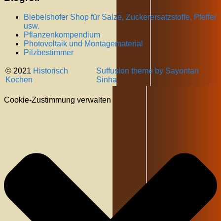
Biebelshofer Shop für Salze, Zuckerersatzstoffe, Pfeffer
usw.
Pflanzenkompendium
Photovoltaik und Montagematerial
Pilzbestimmer
© 2021
Historisch
Suffusion theme by Sayontan
Kochen
Sinha
Cookie-Zustimmung verwalten