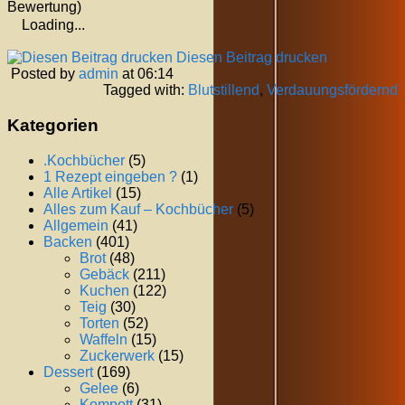
Bewertung)
Loading...
Diesen Beitrag drucken
Posted by
admin
at 06:14
Tagged with:
Blutstillend
,
Verdauungsfördernd
Kategorien
.Kochbücher
(5)
1 Rezept eingeben ?
(1)
Alle Artikel
(15)
Alles zum Kauf – Kochbücher
(5)
Allgemein
(41)
Backen
(401)
Brot
(48)
Gebäck
(211)
Kuchen
(122)
Teig
(30)
Torten
(52)
Waffeln
(15)
Zuckerwerk
(15)
Dessert
(169)
Gelee
(6)
Kompott
(31)