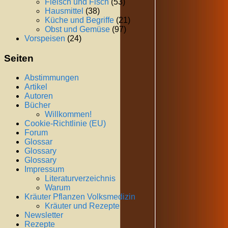
Fleisch und Fisch
(53)
Hausmittel
(38)
Küche und Begriffe
(21)
Obst und Gemüse
(97)
Vorspeisen
(24)
Seiten
Abstimmungen
Artikel
Autoren
Bücher
Willkommen!
Cookie-Richtlinie (EU)
Forum
Glossar
Glossary
Glossary
Impressum
Literaturverzeichnis
Warum
Kräuter Pflanzen Volksmedizin
Kräuter und Rezepte
Newsletter
Rezepte