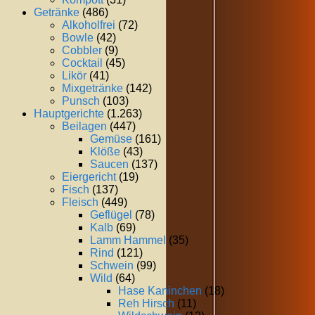
Getränke
(486)
Alkoholfrei
(72)
Bowle
(42)
Cobbler
(9)
Cocktail
(45)
Likör
(41)
Mixgetränke
(142)
Punsch
(103)
Hauptgerichte
(1.263)
Beilagen
(447)
Gemüse
(161)
Klöße
(43)
Saucen
(137)
Eiergericht
(19)
Fisch
(137)
Fleisch
(449)
Geflügel
(78)
Kalb
(69)
Lamm Hammel
(35)
Rind
(121)
Schwein
(99)
Wild
(64)
Hase Kaninchen
(18)
Reh Hirsch
(11)