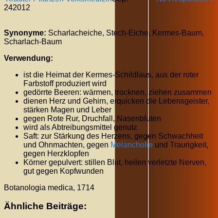
24
2012
Synonyme:
Scharlacheiche, Stech-Eiche, Kermes-Baum,
Scharlach-Baum
Verwendung:
ist die Heimat der Kermes-Schildlaus, aus der roter
Farbstoff produziert wird
gedörrte Beeren: wärmen, trocknen, ziehen zusammen
dienen Herz und Gehirn, erquicken die Lebensgeister,
stärken Magen und Leber
gegen Rote Rur, Druchfall, Nasenbluten
wird als Abtreibungsmittel genutz
Saft: zur Stärkung des Herzens, gegen Schwachheit
und Ohnmachten, gegen
Melancholie
und Traurigkeit,
gegen Herzklopfen
Körner gepulvert: stillen Blut, heilen verletzte Nerven,
gut gegen Kopfwunden
Botanologia medica, 1714
Ähnliche Beiträge: