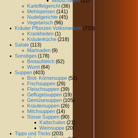
Wildschwein
(12)
Kartoffelgericht
(36)
Mehlspeisen
(141)
Nudelgerichte
(45)
Vegetarisch
(96)
Kräuter Pflanzen Volksmedizin
(733)
Krankheiten
(1)
Kräuterküche
(218)
Salate
(113)
Marinaden
(9)
Sonstiges
(178)
Brotaufstrich
(62)
Wurst
(64)
Suppen
(403)
Brot- Körnersuppe
(52)
Fischsuppen
(29)
Fleischsuppen
(39)
Geflügelsuppen
(19)
Gemüsesuppen
(105)
Kräutersuppen
(26)
Milchsuppen
(14)
Süsse Suppen
(90)
Kaltschalen
(21)
Weinsuppe
(20)
Tipps und Tricks
(203)