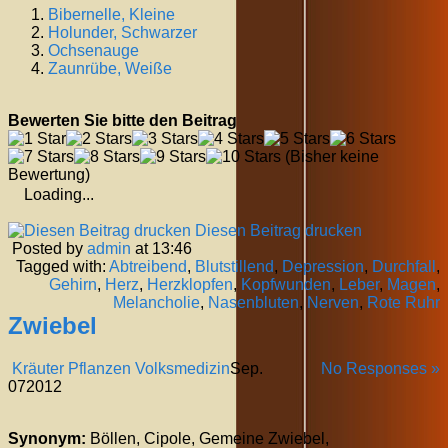
Bibernelle, Kleine
Holunder, Schwarzer
Ochsenauge
Zaunrübe, Weiße
Bewerten Sie bitte den Beitrag
(Bisher keine
Bewertung)
Loading...
Diesen Beitrag drucken
Posted by
admin
at 13:46
Tagged with:
Abtreibend
,
Blutstillend
,
Depression
,
Durchfall
,
Gehirn
,
Herz
,
Herzklopfen
,
Kopfwunden
,
Leber
,
Magen
,
Melancholie
,
Nasenbluten
,
Nerven
,
Rote Ruhr
Zwiebel
Kräuter Pflanzen Volksmedizin
Sep.
No Responses »
07
2012
Synonym:
Böllen, Cipole, Gemeine Zwiebel,