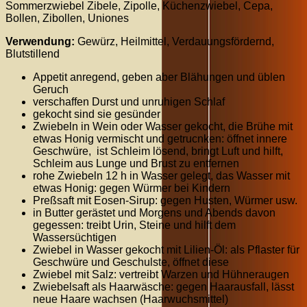
Sommerzwiebel Zibele, Zipolle, Küchenzwiebel, Cepa,
Bollen, Zibollen, Uniones
Verwendung:
Gewürz, Heilmittel, Verdauungsfördernd,
Blutstillend
Appetit anregend, geben aber Blähungen und üblen
Geruch
verschaffen Durst und unruhigen Schlaf
gekocht sind sie gesünder
Zwiebeln in Wein oder Wasser gekocht, die Brühe mit
etwas Honig vermischt und getrucnken: öffnet innere
Geschwüre, ist Schleim lösend, bringt Luft und hilft,
Schleim aus Lunge und Brust zu entfernen
rohe Zwiebeln 12 h in Wasser gelegt, das Wasser mit
etwas Honig: gegen Würmer bei Kindern
Preßsaft mit Eosen-Sirup: gegen Husten, Würmer usw.
in Butter gerästet und Morgens und Abends davon
gegessen: treibt Urin, Steine und hilft dem
Wassersüchtigen
Zwiebel in Wasser gekocht mit Lilien-Öl: als Pflaster für
Geschwüre und Geschulste, öffnet diese
Zwiebel mit Salz: vertreibt Warzen und Hühneraugen
Zwiebelsaft als Haarwäsche: gegen Haarausfall, lässt
neue Haare wachsen (Haarwuchsmittel)