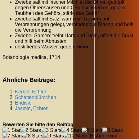
Zwiebelsaft mit frischer Milch in die Ohren getropft:
gegen Ohrensausen und Ohrenschmerzen, gegen
Taubheit des Gehörs, stärkt das Gehör
Zwiebelsaft mit Salz: warm mit Tüchern auf
Verbrennungen gelegt, verhindert die Blasen und heilt
die Verbrennung
Zwiebel-Samen: treibt Harn und Stein, öffnet die Brust
und hilft beim Abhusten
destilliertes Wasser: gegen Steine
Botanologia medica, 1714
Ähnliche Beiträge:
Kerbel, Echter
Schattenblümchen
Endivie
Jasmin, Echter
Bewerten Sie bitte den Beitrag
(Bisher keine