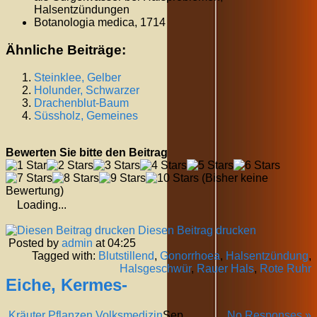
Halsentzündungen
Botanologia medica, 1714
Ähnliche Beiträge:
Steinklee, Gelber
Holunder, Schwarzer
Drachenblut-Baum
Süssholz, Gemeines
Bewerten Sie bitte den Beitrag
(Bisher keine
Bewertung)
Loading...
Diesen Beitrag drucken
Posted by
admin
at 04:25
Tagged with:
Blutstillend
,
Gonorrhoea
,
Halsentzündung
,
Halsgeschwür
,
Rauer Hals
,
Rote Ruhr
Eiche, Kermes-
Kräuter Pflanzen Volksmedizin
Sep.
No Responses »