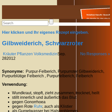
Alte Rezepte online
Hier klicken und Ihr eigenes Rezept eingeben.
Gilbweiderich, Schwarzroter
Kräuter Pflanzen Volksmedizin
Sep.
No Responses »
28
2012
Synonyme:
Purpur-Felberich, Purpurroter Gilbweiderich,
Purpurblütige Felberich , Purpurfelberich, Felberich
Verwendung:
Wundkraut, stopft, zieht zusammen, trocknet, heilt
stillt innerlich und äußerlich das Blut
gegen Gonorrhoea
gegen Rote
Ruhr
, auch als Klistier
als Gurgelwasser bei Halsproblemen,