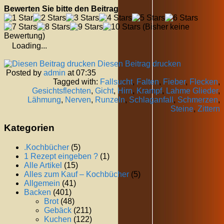
Bewerten Sie bitte den Beitrag
(Bisher keine
Bewertung)
Loading...
Diesen Beitrag drucken
Posted by
admin
at 07:35
Tagged with:
Fallsucht
,
Falten
,
Fieber
,
Flecken
,
Gesichtsflechten
,
Gicht
,
Hirn
,
Krampf
,
Lahme Glieder
,
Lähmung
,
Nerven
,
Runzeln
,
Schlaganfall
,
Schmerzen
,
Steine
,
Zittern
Kategorien
.Kochbücher
(5)
1 Rezept eingeben ?
(1)
Alle Artikel
(15)
Alles zum Kauf – Kochbücher
(5)
Allgemein
(41)
Backen
(401)
Brot
(48)
Gebäck
(211)
Kuchen
(122)