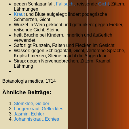
gegen Schlaganfall,
Fallsucht
, reissende
Gicht
, Zittern,
Lähmungen
Kraut
und Blüte aufgelegt: lindert podagrische
Schmerzen, Gicht
Wurzel in Wein gekocht und getrunken: gegen Fieber,
reißende Gicht, Steine
heilt Brüche bei Kindern, innerlich und äußerlich
verwendet
Saft: tilgt Runzeln, Falten und Flecken im Gesicht
Wasser: gegen Schlaganfall, Gicht, verlorene Sprache,
Kopfschmerzen, Steine, macht die Augen klar
Sirup: gegen Nervengebrechen, Zittern, Krampf,
Lähmung
Botanologia medica, 1714
Ähnliche Beiträge:
Steinklee, Gelber
Lungenkraut, Geflecktes
Jasmin, Echter
Johanniskraut, Echtes