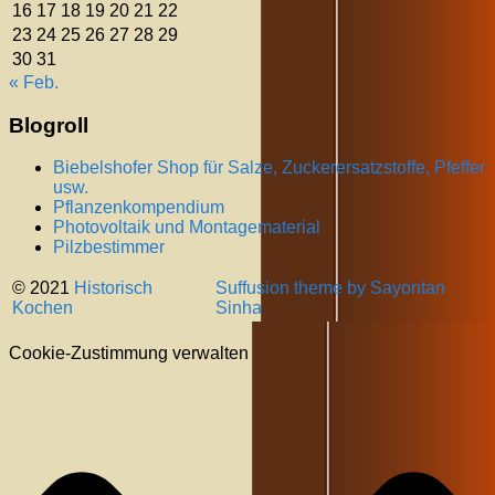
16
17
18
19
20
21
22
23
24
25
26
27
28
29
30
31
« Feb.
Blogroll
Biebelshofer Shop für Salze, Zuckerersatzstoffe, Pfeffer
usw.
Pflanzenkompendium
Photovoltaik und Montagematerial
Pilzbestimmer
© 2021
Historisch
Suffusion theme by Sayontan
Kochen
Sinha
Cookie-Zustimmung verwalten