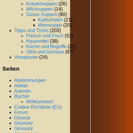
Kräutersuppen
(26)
Milchsuppen
(14)
Süsse Suppen
(90)
Kaltschalen
(21)
Weinsuppe
(20)
Tipps und Tricks
(203)
Fleisch und Fisch
(53)
Hausmittel
(38)
Küche und Begriffe
(21)
Obst und Gemüse
(97)
Vorspeisen
(24)
Seiten
Abstimmungen
Artikel
Autoren
Bücher
Willkommen!
Cookie-Richtlinie (EU)
Forum
Glossar
Glossary
Glossary