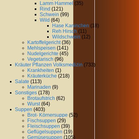
Lamm Hammel
(35)
Rind
(121)
Schwein
(99)
Wild
(64)
Hase Kaninchen
(18)
Reh Hirsch
(11)
Wildschwein
(12)
Kartoffelgericht
(36)
Mehlspeisen
(141)
Nudelgerichte
(45)
Vegetarisch
(96)
Kräuter Pflanzen Volksmedizin
(733)
Krankheiten
(1)
Kräuterküche
(218)
Salate
(113)
Marinaden
(9)
Sonstiges
(178)
Brotaufstrich
(62)
Wurst
(64)
Suppen
(403)
Brot- Körnersuppe
(52)
Fischsuppen
(29)
Fleischsuppen
(39)
Geflügelsuppen
(19)
Gemüsesuppen
(105)