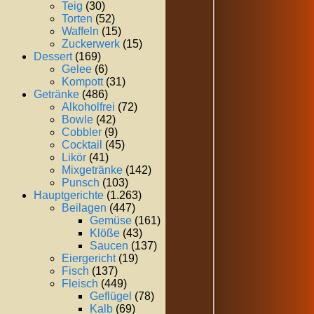
Teig
(30)
Torten
(52)
Waffeln
(15)
Zuckerwerk
(15)
Dessert
(169)
Gelee
(6)
Kompott
(31)
Getränke
(486)
Alkoholfrei
(72)
Bowle
(42)
Cobbler
(9)
Cocktail
(45)
Likör
(41)
Mixgetränke
(142)
Punsch
(103)
Hauptgerichte
(1.263)
Beilagen
(447)
Gemüse
(161)
Klöße
(43)
Saucen
(137)
Eiergericht
(19)
Fisch
(137)
Fleisch
(449)
Geflügel
(78)
Kalb
(69)