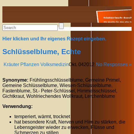
Alte Rezepte online
Hier klicken und Ihr eigenes Rezept eingeben.
Schlüsselblume, Echte
Kräuter Pflanzen Volksmedizin
Okt.
04
2012
No Responses »
Synonyme:
Frühlingsschlüsselblume, Gemeine Primel,
Gemeine Schlüsselblume, Wiesen-Schlüsselblume,
Fastenblume, St.- Peter-Schlüssel, Himmelsschlüssel,
Gichtkraut, Wohlriechendes Wollkraut, Lerchenblume
Verwendung:
temperiert, wärmt, trocknet
hat besondere Kraft, Nerven und Hirn zu stärken, die
Lebensgeister wieder zu erwecken, Flüsse und
Schmerzen zu stillen