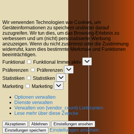
Wir verwenden Technologien wie Cookies, um
Geräteinformationen zu speichern und/oder darauf
zuzugreifen. Wir tun dies, um das Browsing-Erlebnis zu
verbessern und um (nicht) personalisierte Werbung
anzuzeigen. Wenn du nicht zustimmst oder die Zustimmung
widerrufst, kann dies bestimmte Merkmale und Funktionen
beeinträchtigen.
Funktional
Funktional
Immer aktiv
Präferenzen
Präferenzen
Statistiken
Statistiken
Marketing
Marketing
Optionen verwalten
Dienste verwalten
Verwalten von {vendor_count}-Lieferanten
Lese mehr über diese Zwecke
Akzeptieren
Ablehnen
Einstellungen ansehen
Einstellungen ansehen
Einstellungen speichern