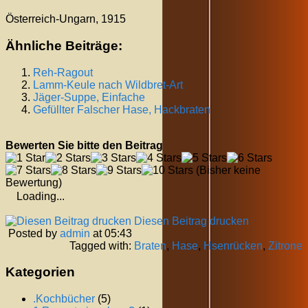
Österreich-Ungarn, 1915
Ähnliche Beiträge:
Reh-Ragout
Lamm-Keule nach Wildbret-Art
Jäger-Suppe, Einfache
Gefüllter Falscher Hase, Hackbraten
Bewerten Sie bitte den Beitrag
(Bisher keine
Bewertung)
Loading...
Diesen Beitrag drucken
Posted by
admin
at 05:43
Tagged with:
Braten
,
Hase
,
Hsenrücken
,
Zitrone
Kategorien
.Kochbücher
(5)