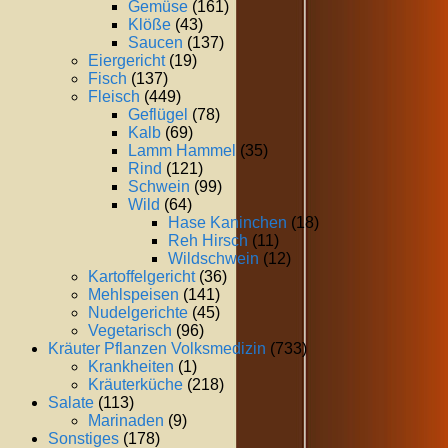
Gemüse
(161)
Klöße
(43)
Saucen
(137)
Eiergericht
(19)
Fisch
(137)
Fleisch
(449)
Geflügel
(78)
Kalb
(69)
Lamm Hammel
(35)
Rind
(121)
Schwein
(99)
Wild
(64)
Hase Kaninchen
(18)
Reh Hirsch
(11)
Wildschwein
(12)
Kartoffelgericht
(36)
Mehlspeisen
(141)
Nudelgerichte
(45)
Vegetarisch
(96)
Kräuter Pflanzen Volksmedizin
(733)
Krankheiten
(1)
Kräuterküche
(218)
Salate
(113)
Marinaden
(9)
Sonstiges
(178)