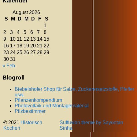
Kalender
August 2026
S
M
D
M
D
F
S
1
2
3
4
5
6
7
8
9
10
11
12
13
14
15
16
17
18
19
20
21
22
23
24
25
26
27
28
29
30
31
« Feb.
Blogroll
Biebelshofer Shop für Salze, Zuckerersatzstoffe, Pfeffer
usw.
Pflanzenkompendium
Photovoltaik und Montagematerial
Pilzbestimmer
© 2021
Historisch
Suffusion theme by Sayontan
Kochen
Sinha