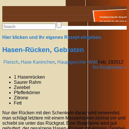
Alte Rezepte online
Hier klicken und Ihr eigenes Rezept eingeben.
Hasen-Rücken, Gebraten
Fleisch
,
Hase Kaninchen
,
Hauptgerichte
,
Wild
Feb.
19
2012
No Responses »
1 Hasenrücken
Saurer Rahm
Zwiebel
Pfefferkörner
Zitrone
Fett
Nur der Rücken mit den Schenkeln daran wird verwendet;
man schlägt letztere mit einem Messerrücken einmal ein und
schiebt sie unter das Rückgrat. Eine Bratpfanne wird gut
gebuttert, der gesalzene Hasen-Rücken mit einigen Zwiebel-