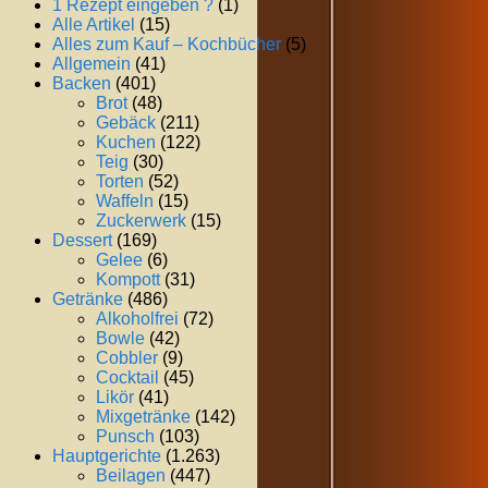
1 Rezept eingeben ?
(1)
Alle Artikel
(15)
Alles zum Kauf – Kochbücher
(5)
Allgemein
(41)
Backen
(401)
Brot
(48)
Gebäck
(211)
Kuchen
(122)
Teig
(30)
Torten
(52)
Waffeln
(15)
Zuckerwerk
(15)
Dessert
(169)
Gelee
(6)
Kompott
(31)
Getränke
(486)
Alkoholfrei
(72)
Bowle
(42)
Cobbler
(9)
Cocktail
(45)
Likör
(41)
Mixgetränke
(142)
Punsch
(103)
Hauptgerichte
(1.263)
Beilagen
(447)