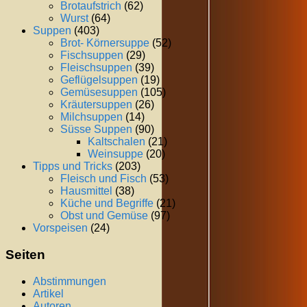
Brotaufstrich
(62)
Wurst
(64)
Suppen
(403)
Brot- Körnersuppe
(52)
Fischsuppen
(29)
Fleischsuppen
(39)
Geflügelsuppen
(19)
Gemüsesuppen
(105)
Kräutersuppen
(26)
Milchsuppen
(14)
Süsse Suppen
(90)
Kaltschalen
(21)
Weinsuppe
(20)
Tipps und Tricks
(203)
Fleisch und Fisch
(53)
Hausmittel
(38)
Küche und Begriffe
(21)
Obst und Gemüse
(97)
Vorspeisen
(24)
Seiten
Abstimmungen
Artikel
Autoren