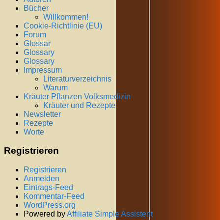
Bücher
Willkommen!
Cookie-Richtlinie (EU)
Forum
Glossar
Glossary
Glossary
Impressum
Literaturverzeichnis
Warum
Kräuter Pflanzen Volksmedizin
Kräuter und Rezepte
Newsletter
Rezepte
Worte
Registrieren
Registrieren
Anmelden
Eintrags-Feed
Kommentar-Feed
WordPress.org
Powered by
Affiliate Simple Assistent