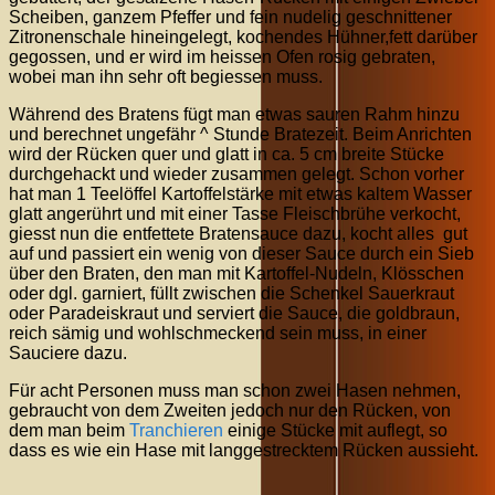
Scheiben, ganzem Pfeffer und fein nudelig geschnittener
Zitronenschale hineingelegt, kochendes Hühner,fett darüber
gegossen, und er wird im heissen Ofen rosig gebraten,
wobei man ihn sehr oft begiessen muss.
Während des Bratens fügt man etwas sauren Rahm hinzu
und berechnet ungefähr ^ Stunde Bratezeit. Beim Anrichten
wird der Rücken quer und glatt in ca. 5 cm breite Stücke
durchgehackt und wieder zusammen gelegt. Schon vorher
hat man 1 Teelöffel Kartoffelstärke mit etwas kaltem Wasser
glatt angerührt und mit einer Tasse Fleischbrühe verkocht,
giesst nun die entfettete Bratensauce dazu, kocht alles gut
auf und passiert ein wenig von dieser Sauce durch ein Sieb
über den Braten, den man mit Kartoffel-Nudeln, Klösschen
oder dgl. garniert, füllt zwischen die Schenkel Sauerkraut
oder Paradeiskraut und serviert die Sauce, die goldbraun,
reich sämig und wohlschmeckend sein muss, in einer
Sauciere dazu.
Für acht Personen muss man schon zwei Hasen nehmen,
gebraucht von dem Zweiten jedoch nur den Rücken, von
dem man beim
Tranchieren
einige Stücke mit auflegt, so
dass es wie ein Hase mit langgestrecktem Rücken aussieht.