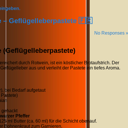
 eingeben.
e – Geflügelleberpastete 🇫🇷
No Responses 
e (Geflügelleberpastete)
reichert durch Rotwein, ist ein köstlicher Brotaufstrich. Der
 Geflügelleber aus und verleiht der Pastete ein tiefes Aroma.
), bei Bedarf aufgetaut
e Pastete)
mian
, gehackt
warzer Pfeffer
125
ml
Butter (ca.
60
ml
) für die Schicht obenauf.
er Bohnenkraut zum Garnieren.