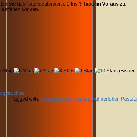
ten Sie das Pâté idealerweise
1 bis 3 Tage im Voraus
zu,
 entfalten können.
(Bisher
rag drucken
Tagged with:
Französisches Rezept
,
Hühnerleber
,
Pastet