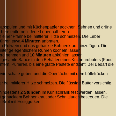
 abspülen und mit Küchenpapier trocknen. Sehnen und grüne
Schere entfernen. Jede Leber halbieren.
in einer Pfanne bei mittlerer Hitze schmelzen. Die Leber
Rühren etwa
4 Minuten
anbraten.
n Rotwein und das gehackte Bohnenkraut hinzufügen. Die
nter gelegentlichem Rühren köcheln lassen.
erd nehmen und
10 Minuten
abkühlen lassen.
e gesamte Sauce in den Behälter eines Küchenroboters (Food
fern. Pürieren, bis eine glatte Pastete entsteht. Bei Bedarf die
rvierschale geben und die Oberfläche mit dem Löffelrücken
er bei mittlerer Hitze schmelzen. Die flüssige Butter vorsichtig
mindestens
2 Stunden
im Kühlschrank fest werden lassen.
t gehacktem Bohnenkraut oder Schnittlauch bestreuen. Die
em Brot mit Essiggurken.