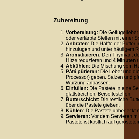
Zubereitung
Vorbereitung:
Die Geflügelleber
oder verfärbte Stellen mit einer 
Anbraten:
Die Hälfte der Butter 
hinzufügen und unter häufigem 
Aromatisieren:
Den Thymian, de
Hitze reduzieren und
4 Minuten
u
Abkühlen:
Die Mischung vom H
Pâté pürieren:
Die Leber und di
Processor) geben. Salzen und pfef
Würzung anpassen.
Einfüllen:
Die Pastete in eine Se
glattstreichen. Beiseitestellen.
Butterschicht:
Die restliche Butt
über die Pastete gießen.
Kühlen:
Die Pastete unbedeckt 
Servieren:
Vor dem Servieren mi
Pastete ist köstlich auf geröstet