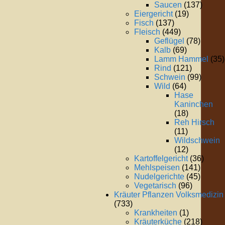
Saucen
(137)
Eiergericht
(19)
Fisch
(137)
Fleisch
(449)
Geflügel
(78)
Kalb
(69)
Lamm Hammel
(35)
Rind
(121)
Schwein
(99)
Wild
(64)
Hase
Kaninchen
(18)
Reh Hirsch
(11)
Wildschwein
(12)
Kartoffelgericht
(36)
Mehlspeisen
(141)
Nudelgerichte
(45)
Vegetarisch
(96)
Kräuter Pflanzen Volksmedizin
(733)
Krankheiten
(1)
Kräuterküche
(218)