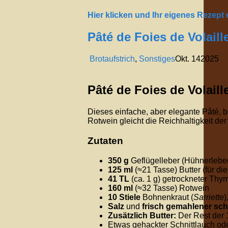
Hier klicken und Ihr eigenes Rezept
Pâté de Foies de Volaill
Brotaufstrich
,
Sonstiges
Okt.
14
2025
Pâté de Foies de Volaill
Dieses einfache, aber elegante Pâté, be
Rotwein gleicht die Reichhaltigkeit der
Zutaten
350 g
Geflügelleber (Hühnerleber
125 ml
(
≈
2
1
Tasse) Butter (für di
4
1
TL
(ca.
1
g
) getrockneter Thy
160 ml
(
≈
3
2
Tasse) Rotwein
10 Stiele
Bohnenkraut (
Sarriette
)
Salz
und
frisch gemahlener sch
Zusätzlich Butter:
Der Rest der
Etwas gehackter Schnittlauch od