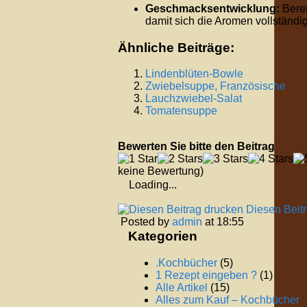
Geschmacksentwicklung:
Berei
damit sich die Aromen vollständig
Ähnliche Beiträge:
Lindenblüten-Bowle
Zwiebelsuppe, Französische
Lauchzwiebel-Salat
Tomatensuppe
Bewerten Sie bitte den Beitrag
keine Bewertung)
Loading...
Diesen Beit
Posted by
admin
at 18:55
Kategorien
.Kochbücher
(5)
1 Rezept eingeben ?
(1)
Alle Artikel
(15)
Alles zum Kauf – Kochbücher