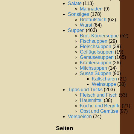
Salate
(113)
Marinaden
(9)
Sonstiges
(178)
Brotaufstrich
(62)
Wurst
(64)
Suppen
(403)
Brot- Körnersuppe
(52)
Fischsuppen
(29)
Fleischsuppen
(39)
Geflügelsuppen
(19)
Gemüsesuppen
(105)
Kräutersuppen
(26)
Milchsuppen
(14)
Süsse Suppen
(90)
Kaltschalen
(21)
Weinsuppe
(20)
Tipps und Tricks
(203)
Fleisch und Fisch
(53)
Hausmittel
(38)
Küche und Begriffe
(21)
Obst und Gemüse
(97)
Vorspeisen
(24)
Seiten