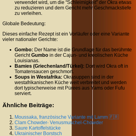
verwendet wird, um die “Schleimigkeit” der Okra etwas
zu reduzieren und dem Gericht mehr Geschmackstiefe
zu verleihen.
Globale Bedeutung:
Dieses einfache Rezept ist ein Vorläufer oder eine Variante
vieler nationaler Gerichte:
Gombo:
Der Name ist die Grundlage für das berühmte
Gericht
Gumbo
in der Cajun- und kreolischen Küche
Louisianas.
Bamies (Griechenland/Türkei):
Dort wird Okra oft in
Tomatensaucen geschmort.
Soups in Westafrika:
Okrasuppen sind in der
westafrikanischen Küche weit verbreitet und werden
dort typischerweise mit Pürees aus Yams oder Fufu
serviert.
Ähnliche Beiträge:
Moussaka, französische Variante mit Lamm 🇫🇷
Clam Chowder- Venusmuschel-Chowder
Saure Kartoffelstücke
Ukrainischer Borstsch