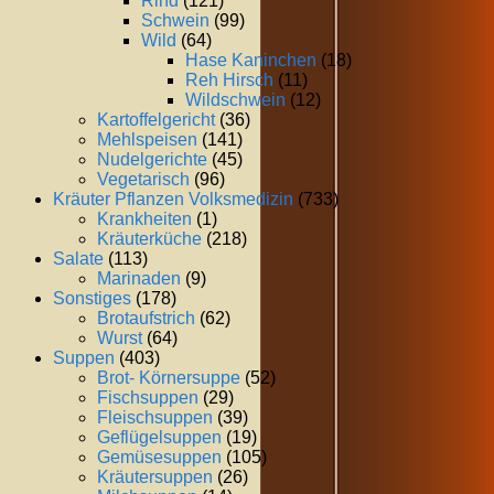
Rind
(121)
Schwein
(99)
Wild
(64)
Hase Kaninchen
(18)
Reh Hirsch
(11)
Wildschwein
(12)
Kartoffelgericht
(36)
Mehlspeisen
(141)
Nudelgerichte
(45)
Vegetarisch
(96)
Kräuter Pflanzen Volksmedizin
(733)
Krankheiten
(1)
Kräuterküche
(218)
Salate
(113)
Marinaden
(9)
Sonstiges
(178)
Brotaufstrich
(62)
Wurst
(64)
Suppen
(403)
Brot- Körnersuppe
(52)
Fischsuppen
(29)
Fleischsuppen
(39)
Geflügelsuppen
(19)
Gemüsesuppen
(105)
Kräutersuppen
(26)