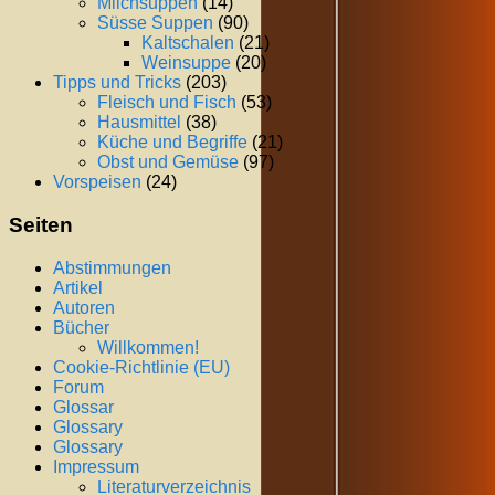
Milchsuppen
(14)
Süsse Suppen
(90)
Kaltschalen
(21)
Weinsuppe
(20)
Tipps und Tricks
(203)
Fleisch und Fisch
(53)
Hausmittel
(38)
Küche und Begriffe
(21)
Obst und Gemüse
(97)
Vorspeisen
(24)
Seiten
Abstimmungen
Artikel
Autoren
Bücher
Willkommen!
Cookie-Richtlinie (EU)
Forum
Glossar
Glossary
Glossary
Impressum
Literaturverzeichnis