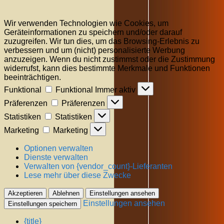
Wir verwenden Technologien wie Cookies, um
Geräteinformationen zu speichern und/oder darauf
zuzugreifen. Wir tun dies, um das Browsing-Erlebnis zu
verbessern und um (nicht) personalisierte Werbung
anzuzeigen. Wenn du nicht zustimmst oder die Zustimmung
widerrufst, kann dies bestimmte Merkmale und Funktionen
beeinträchtigen.
Funktional
Funktional
Immer aktiv
Präferenzen
Präferenzen
Statistiken
Statistiken
Marketing
Marketing
Optionen verwalten
Dienste verwalten
Verwalten von {vendor_count}-Lieferanten
Lese mehr über diese Zwecke
Akzeptieren
Ablehnen
Einstellungen ansehen
Einstellungen ansehen
Einstellungen speichern
{title}