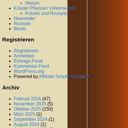
Warum
Kräuter Pflanzen Volksmedizin
Kräuter und Rezepte
Newsletter
Rezepte
Worte
Registrieren
Registrieren
Anmelden
Eintrags-Feed
Kommentar-Feed
WordPress.org
Powered by
Affiliate Simple Assistent
Archiv
Februar 2026
(47)
November 2025
(5)
Oktober 2025
(150)
März 2025
(1)
September 2024
(1)
August 2024
(1)