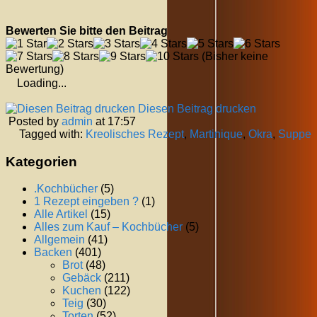
Bewerten Sie bitte den Beitrag
(Bisher keine
Bewertung)
Loading...
Diesen Beitrag drucken
Posted by
admin
at 17:57
Tagged with:
Kreolisches Rezept
,
Martinique
,
Okra
,
Suppe
Kategorien
.Kochbücher
(5)
1 Rezept eingeben ?
(1)
Alle Artikel
(15)
Alles zum Kauf – Kochbücher
(5)
Allgemein
(41)
Backen
(401)
Brot
(48)
Gebäck
(211)
Kuchen
(122)
Teig
(30)
Torten
(52)