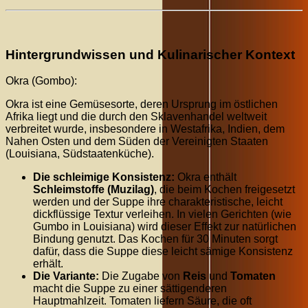
Hintergrundwissen und Kulinarischer Kontext
Okra (Gombo):
Okra ist eine Gemüsesorte, deren Ursprung im östlichen
Afrika liegt und die durch den Sklavenhandel weltweit
verbreitet wurde, insbesondere in Westafrika, Indien, dem
Nahen Osten und dem Süden der Vereinigten Staaten
(Louisiana, Südstaatenküche).
Die schleimige Konsistenz:
Okra enthält
Schleimstoffe (Muzilag)
, die beim Kochen freigesetzt
werden und der Suppe ihre charakteristische, leicht
dickflüssige Textur verleihen. In vielen Gerichten (wie
Gumbo in Louisiana) wird dieser Effekt zur natürlichen
Bindung genutzt. Das Kochen für 30 Minuten sorgt
dafür, dass die Suppe diese leicht sämige Konsistenz
erhält.
Die Variante:
Die Zugabe von
Reis
und
Tomaten
macht die Suppe zu einer sättigenderen
Hauptmahlzeit. Tomaten liefern Säure, die oft