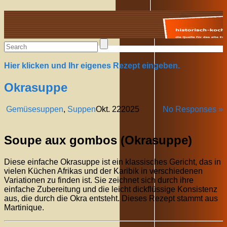
Alte Rezepte online
Hier klicken und Ihr eigenes Rezept eingeben.
Okrasuppe
Gemüsesuppen
,
Suppen
Okt.
22
2025
No Responses »
Soupe aux gombos (Okrasuppe)
Diese einfache Okrasuppe ist ein klassisches Gericht, das in
vielen Küchen Afrikas und der Karibik in verschiedenen
Variationen zu finden ist. Sie zeichnet sich durch ihre
einfache Zubereitung und die leicht dickflüssige Konsistenz
aus, die durch die Okra entsteht. Dieses Rezept stammt aus
Martinique.