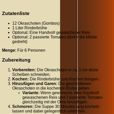
Zutatenliste
12 Okraschoten (Gombos)
1 Liter Rinderbrühe
Optional: Eine Handvoll gewaschener Reis
Optional: 2 passierte Tomaten (durch die Mühle
gedreht)
Menge:
Für 6 Personen
Zubereitung
Vorbereiten:
Die Okraschoten in ca. 1 cm dicke
Scheiben schneiden.
Kochen:
Die Rinderbrühe zum Kochen bringen.
Hinzufügen und Garen:
Die geschnittenen
Okraschoten in die kochende Brühe geben.
Variante:
Wenn gewünscht, eine Handvoll
gewaschenen Reis und 2 passierte Tomaten
gleichzeitig mit der Okra hinzufügen.
Schmoren:
Die Suppe
30
Minuten lang köcheln
lassen und dabei gelegentlich umrühren.