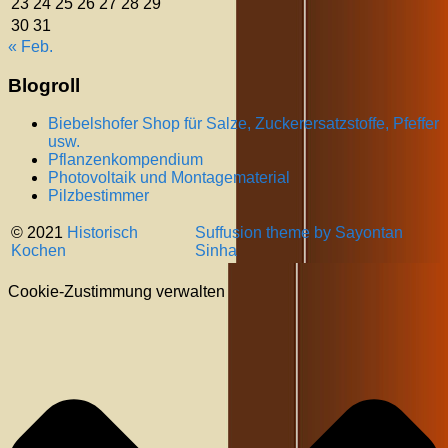
23
24
25
26
27
28
29
30
31
« Feb.
Blogroll
Biebelshofer Shop für Salze, Zuckerersatzstoffe, Pfeffer
usw.
Pflanzenkompendium
Photovoltaik und Montagematerial
Pilzbestimmer
© 2021
Historisch
Suffusion theme by Sayontan
Kochen
Sinha
Cookie-Zustimmung verwalten