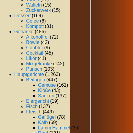
Waffeln
(15)
Zuckerwerk
(15)
Dessert
(169)
Gelee
(6)
Kompott
(31)
Getränke
(486)
Alkoholfrei
(72)
Bowle
(42)
Cobbler
(9)
Cocktail
(45)
Likör
(41)
Mixgetränke
(142)
Punsch
(103)
Hauptgerichte
(1.263)
Beilagen
(447)
Gemüse
(161)
Klöße
(43)
Saucen
(137)
Eiergericht
(19)
Fisch
(137)
Fleisch
(449)
Geflügel
(78)
Kalb
(69)
Lamm Hammel
(35)