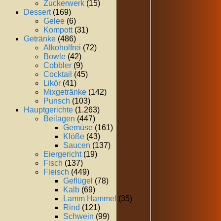
Zuckerwerk
(15)
Dessert
(169)
Gelee
(6)
Kompott
(31)
Getränke
(486)
Alkoholfrei
(72)
Bowle
(42)
Cobbler
(9)
Cocktail
(45)
Likör
(41)
Mixgetränke
(142)
Punsch
(103)
Hauptgerichte
(1.263)
Beilagen
(447)
Gemüse
(161)
Klöße
(43)
Saucen
(137)
Eiergericht
(19)
Fisch
(137)
Fleisch
(449)
Geflügel
(78)
Kalb
(69)
Lamm Hammel
(35)
Rind
(121)
Schwein
(99)