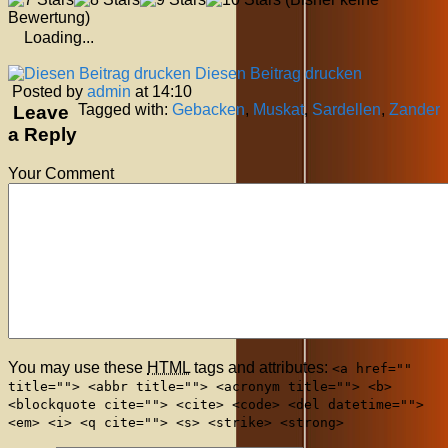
Bewertung)
Loading...
Diesen Beitrag drucken
Posted by
admin
at 14:10
Tagged with:
Gebacken
,
Muskat
,
Sardellen
,
Zander
Leave
a Reply
Your Comment
You may use these
HTML
tags and attributes:
<a href=""
title=""> <abbr title=""> <acronym title=""> <b>
<blockquote cite=""> <cite> <code> <del datetime="">
<em> <i> <q cite=""> <s> <strike> <strong>