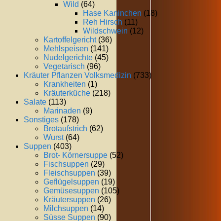
Wild
(64)
Hase Kaninchen
(18)
Reh Hirsch
(11)
Wildschwein
(12)
Kartoffelgericht
(36)
Mehlspeisen
(141)
Nudelgerichte
(45)
Vegetarisch
(96)
Kräuter Pflanzen Volksmedizin
(733)
Krankheiten
(1)
Kräuterküche
(218)
Salate
(113)
Marinaden
(9)
Sonstiges
(178)
Brotaufstrich
(62)
Wurst
(64)
Suppen
(403)
Brot- Körnersuppe
(52)
Fischsuppen
(29)
Fleischsuppen
(39)
Geflügelsuppen
(19)
Gemüsesuppen
(105)
Kräutersuppen
(26)
Milchsuppen
(14)
Süsse Suppen
(90)