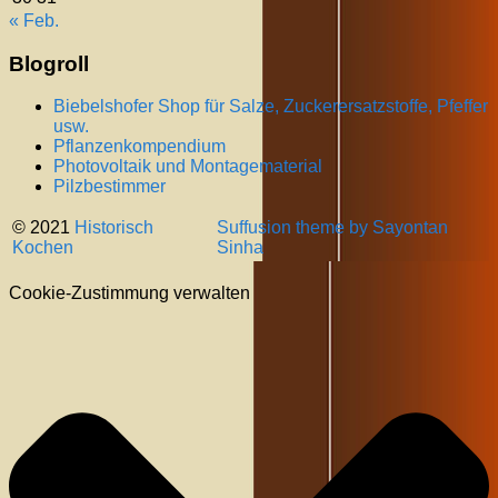
« Feb.
Blogroll
Biebelshofer Shop für Salze, Zuckerersatzstoffe, Pfeffer
usw.
Pflanzenkompendium
Photovoltaik und Montagematerial
Pilzbestimmer
© 2021
Historisch
Suffusion theme by Sayontan
Kochen
Sinha
Cookie-Zustimmung verwalten