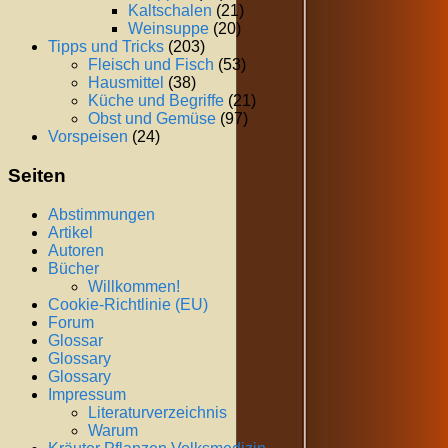
Kaltschalen
(21)
Weinsuppe
(20)
Tipps und Tricks
(203)
Fleisch und Fisch
(53)
Hausmittel
(38)
Küche und Begriffe
(21)
Obst und Gemüse
(97)
Vorspeisen
(24)
Seiten
Abstimmungen
Artikel
Autoren
Bücher
Willkommen!
Cookie-Richtlinie (EU)
Forum
Glossar
Glossary
Glossary
Impressum
Literaturverzeichnis
Warum