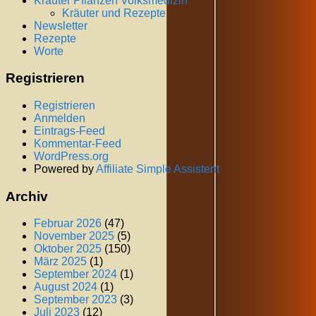
Kräuter Pflanzen Volksmedizin
Kräuter und Rezepte
Newsletter
Rezepte
Worte
Registrieren
Registrieren
Anmelden
Eintrags-Feed
Kommentar-Feed
WordPress.org
Powered by
Affiliate Simple Assistent
Archiv
Februar 2026
(47)
November 2025
(5)
Oktober 2025
(150)
März 2025
(1)
September 2024
(1)
August 2024
(1)
September 2023
(3)
Juli 2023
(12)