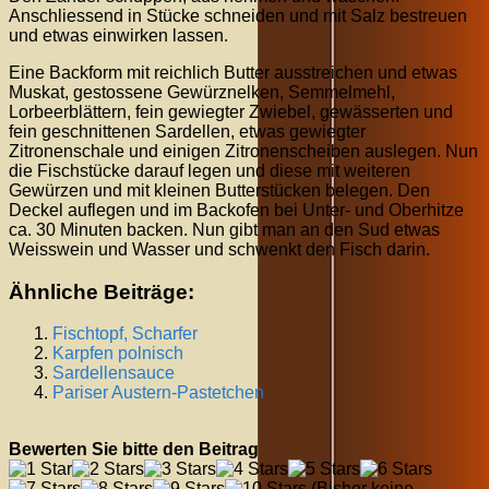
Anschliessend in Stücke schneiden und mit Salz bestreuen
und etwas einwirken lassen.
Eine Backform mit reichlich Butter ausstreichen und etwas
Muskat, gestossene Gewürznelken, Semmelmehl,
Lorbeerblättern, fein gewiegter Zwiebel, gewässerten und
fein geschnittenen Sardellen, etwas gewiegter
Zitronenschale und einigen Zitronenscheiben auslegen. Nun
die Fischstücke darauf legen und diese mit weiteren
Gewürzen und mit kleinen Butterstücken belegen. Den
Deckel auflegen und im Backofen bei Unter- und Oberhitze
ca. 30 Minuten backen. Nun gibt man an den Sud etwas
Weisswein und Wasser und schwenkt den Fisch darin.
Ähnliche Beiträge:
Fischtopf, Scharfer
Karpfen polnisch
Sardellensauce
Pariser Austern-Pastetchen
Bewerten Sie bitte den Beitrag
(Bisher keine