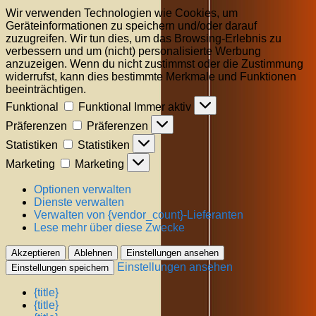
Wir verwenden Technologien wie Cookies, um
Geräteinformationen zu speichern und/oder darauf
zuzugreifen. Wir tun dies, um das Browsing-Erlebnis zu
verbessern und um (nicht) personalisierte Werbung
anzuzeigen. Wenn du nicht zustimmst oder die Zustimmung
widerrufst, kann dies bestimmte Merkmale und Funktionen
beeinträchtigen.
Funktional
Funktional
Immer aktiv
Präferenzen
Präferenzen
Statistiken
Statistiken
Marketing
Marketing
Optionen verwalten
Dienste verwalten
Verwalten von {vendor_count}-Lieferanten
Lese mehr über diese Zwecke
Akzeptieren
Ablehnen
Einstellungen ansehen
Einstellungen ansehen
Einstellungen speichern
{title}
{title}