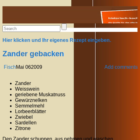
Alte Rezepte online
Hier klicken und Ihr eigenes Rezept eingeben.
Zander gebacken
Fisch
Mai
06
2009
Add comments
Zander
Weisswein
geriebene Muskatnuss
Gewürznelken
Semmelmehl
Lorbeerblätter
Zwiebel
Sardellen
Zitrone
Den Zander schuppen, aus nehmen und waschen.