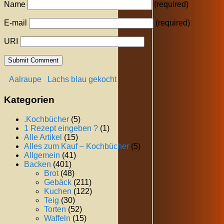
Name
(required)
E-mail
(required)
URI
Aalraupe
Lachs blau gekocht
Kategorien
.Kochbücher
(5)
1 Rezept eingeben ?
(1)
Alle Artikel
(15)
Alles zum Kauf – Kochbücher
(5)
Allgemein
(41)
Backen
(401)
Brot
(48)
Gebäck
(211)
Kuchen
(122)
Teig
(30)
Torten
(52)
Waffeln
(15)