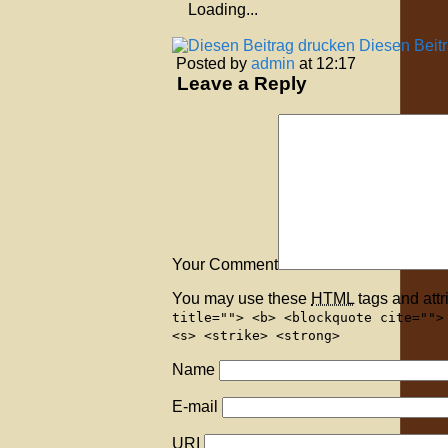
Loading...
Diesen Beit
Posted by
admin
at 12:17
Leave a Reply
Your Comment
You may use these
HTML
tags and attr
title=""> <b> <blockquote cite="">
<s> <strike> <strong>
Name
E-mail
URI