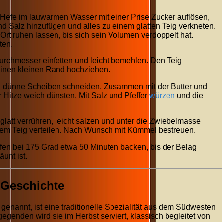
Hefe im lauwarmen Wasser mit einer Prise Zucker auflösen,
d Salz hinzufügen und alles zu einem glatten Teig verkneten.
t ruhen lassen, bis sich sein Volumen verdoppelt hat.
ten.
urchmesser einfetten und leicht bemehlen. Den Teig
einen kleinen Rand hochziehen.
in dünne Scheiben schneiden. Zusammen mit der Butter und
r Hitze weich dünsten. Mit Salz und Pfeffer
würzen
und die
 glatt verrühren, leicht salzen und unter die Zwiebelmasse
em Teig verteilen. Nach Wunsch mit Kümmel bestreuen.
en bei 175 Grad etwa 50 Minuten backen, bis der Belag
unt ist.
 Geschichte
nannt, ist eine traditionelle Spezialität aus dem Südwesten
genden wird sie im Herbst serviert, klassisch begleitet von