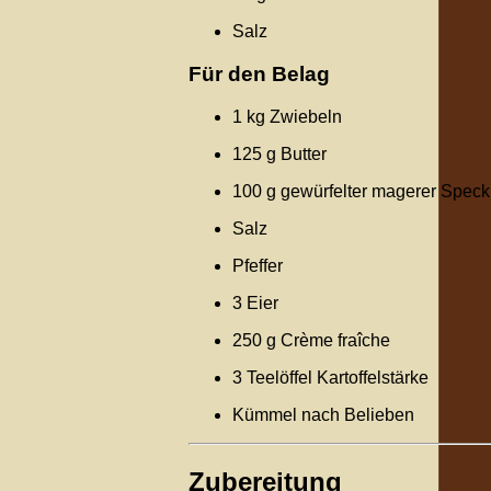
Salz
Für den Belag
1 kg Zwiebeln
125 g Butter
100 g gewürfelter magerer Speck
Salz
Pfeffer
3 Eier
250 g Crème fraîche
3 Teelöffel Kartoffelstärke
Kümmel nach Belieben
Zubereitung