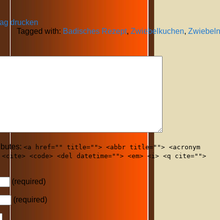
rag drucken
Tagged with:
Badisches Rezept
,
Zwiebelkuchen
,
Zwiebel
ibutes:
<a href="" title=""> <abbr title=""> <acronym
 <cite> <code> <del datetime=""> <em> <i> <q cite="">
(required)
(required)