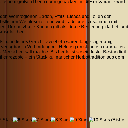
f einem großen Blech dünn gebacken; in dieser Variante wird
.
den Weinregionen Baden, Pfalz, Elsass und Teilen der
bstlichen Weinlesezeit und wird traditionell zusammen mit
 Der herzhafte Kuchen gilt als ideale Begleitung, da Fett un
ausgleichen.
s bäuerliches Gericht: Zwiebeln waren lange lagerfähig,
verfügbar. In Verbindung mit Hefeteig entstand ein nahrhaftes
e Menschen satt machte. Bis heute ist sie ein fester Bestandteil
ienrezepte – ein Stück kulinarischer Herbsttradition aus dem
(Bisher