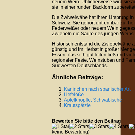
neuem Wein. Üblicherweise wird sie au
sie in einer runden Backform zubereitet
Die Zwiwelwähe hat ihren Ursprung in 
Schweiz. Sie gehört untrennbar zur her
Federweißer oder neuem Wein gegessen.
Zwiebeln die Säure des jungen Weins 
Historisch entstand die Zwiebelwähe al
günstig und im Herbst in großer Menge 
Essen, das sich gut teilen ließ und viel
regionaler Feste, Weinstuben und Famil
Südwesten Deutschlands.
Ähnliche Beiträge:
Kaninchen nach spanischer Art
Hefelöße
Apfelknöpfle, Schwäbische
Krautspätzle
Bewerten Sie bitte den Beitrag
keine Bewertung)