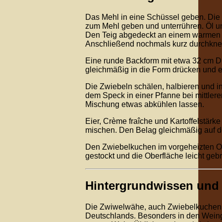
Das Mehl in eine Schüssel geben. Die 
zum Mehl geben und unterrühren. Öl un
Den Teig abgedeckt an einem warmen Or
Anschließend nochmals kurz durchkne
Eine runde Backform mit etwa 32 cm D
gleichmäßig in die Form drücken und 
Die Zwiebeln schälen, halbieren und 
dem Speck in einer Pfanne bei mittlere
Mischung etwas abkühlen lassen.
Eier, Crème fraîche und Kartoffelstärke
mischen. Den Belag gleichmäßig auf d
Den Zwiebelkuchen im vorgeheizten Of
gestockt und die Oberfläche leicht gebrä
Hintergrundwissen und
Die Zwiwelwähe, auch Zwiebelkuchen ge
Deutschlands. Besonders in den Weinge