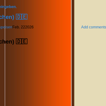
 eingeben.
chen) 🇩🇪
speisen
Feb.
22
2026
Add comment
chen) 🇩🇪