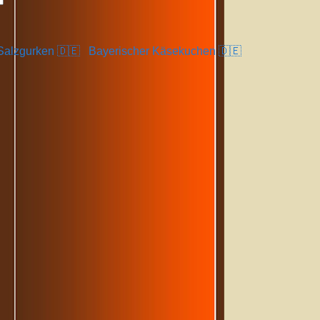
 Salzgurken 🇩🇪
Bayerischer Käsekuchen 🇩🇪