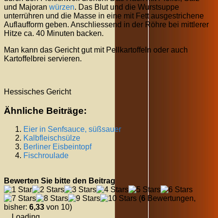
und Majoran
würzen
. Das Blut und die Wurstsuppe
unterrühren und die Masse in eine mit Fett ausgestrichene
Auflaufform geben. Anschliessend in der Röhre bei mittlerer
Hitze ca. 40 Minuten backen.
Man kann das Gericht gut mit Pellkartoffeln oder auch
Kartoffelbrei servieren.
Hessisches Gericht
Ähnliche Beiträge:
Eier in Senfsauce, süßsauer
Kalbfleischsülze
Berliner Eisbeintopf
Fischroulade
Bewerten Sie bitte den Beitrag
(
6
Bewertungen,
bisher:
6,33
von 10)
Loading...