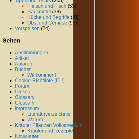
Tipps und Tricks
(203)
Fleisch und Fisch
(53)
Hausmittel
(38)
Küche und Begriffe
(21)
Obst und Gemüse
(97)
Vorspeisen
(24)
Seiten
Abstimmungen
Artikel
Autoren
Bücher
Willkommen!
Cookie-Richtlinie (EU)
Forum
Glossar
Glossary
Glossary
Impressum
Literaturverzeichnis
Warum
Kräuter Pflanzen Volksmedizin
Kräuter und Rezepte
Newsletter