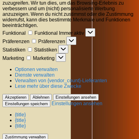
zuzugreifen. Wir tun dies, um das Browsing-Erlebnis zu
verbessern und um (nicht) personalisierte Werbung
anzuzeigen. Wenn du nicht zustimmst oder die Zustimmung
widerrufst, kann dies bestimmte Merkmale und Funktionen
beeinträchtigen.
Funktional
Funktional
Immer aktiv
Präferenzen
Präferenzen
Statistiken
Statistiken
Marketing
Marketing
Optionen verwalten
Dienste verwalten
Verwalten von {vendor_count}-Lieferanten
Lese mehr über diese Zwecke
Akzeptieren
Ablehnen
Einstellungen ansehen
Einstellungen ansehen
Einstellungen speichern
{title}
{title}
{title}
Zustimmung verwalten