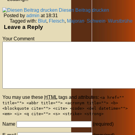
Diesen Beitrag drucken
Posted by
admin
at 18:31
Tagged with:
Blut
,
Fleisch
,
Majoran
,
Schwein
,
Wurstbrühe
Leave a Reply
Your Comment
You may use these
HTML
tags and attributes:
<a href=""
title=""> <abbr title=""> <acronym title=""> <b>
<blockquote cite=""> <cite> <code> <del datetime="">
<em> <i> <q cite=""> <s> <strike> <strong>
Name
(required)