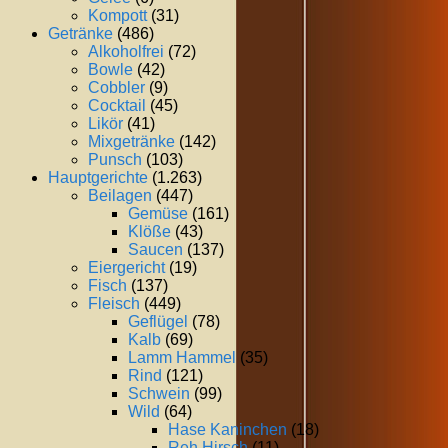
Kompott
(31)
Getränke
(486)
Alkoholfrei
(72)
Bowle
(42)
Cobbler
(9)
Cocktail
(45)
Likör
(41)
Mixgetränke
(142)
Punsch
(103)
Hauptgerichte
(1.263)
Beilagen
(447)
Gemüse
(161)
Klöße
(43)
Saucen
(137)
Eiergericht
(19)
Fisch
(137)
Fleisch
(449)
Geflügel
(78)
Kalb
(69)
Lamm Hammel
(35)
Rind
(121)
Schwein
(99)
Wild
(64)
Hase Kaninchen
(18)
Reh Hirsch
(11)