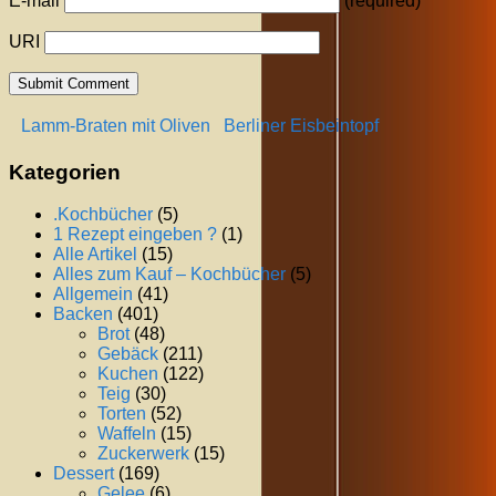
E-mail
(required)
URI
Lamm-Braten mit Oliven
Berliner Eisbeintopf
Kategorien
.Kochbücher
(5)
1 Rezept eingeben ?
(1)
Alle Artikel
(15)
Alles zum Kauf – Kochbücher
(5)
Allgemein
(41)
Backen
(401)
Brot
(48)
Gebäck
(211)
Kuchen
(122)
Teig
(30)
Torten
(52)
Waffeln
(15)
Zuckerwerk
(15)
Dessert
(169)
Gelee
(6)