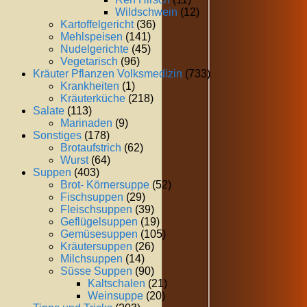
Wildschwein
(12)
Kartoffelgericht
(36)
Mehlspeisen
(141)
Nudelgerichte
(45)
Vegetarisch
(96)
Kräuter Pflanzen Volksmedizin
(733)
Krankheiten
(1)
Kräuterküche
(218)
Salate
(113)
Marinaden
(9)
Sonstiges
(178)
Brotaufstrich
(62)
Wurst
(64)
Suppen
(403)
Brot- Körnersuppe
(52)
Fischsuppen
(29)
Fleischsuppen
(39)
Geflügelsuppen
(19)
Gemüsesuppen
(105)
Kräutersuppen
(26)
Milchsuppen
(14)
Süsse Suppen
(90)
Kaltschalen
(21)
Weinsuppe
(20)