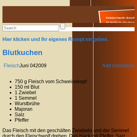
Alte Rezepte online
Hier klicken und Ihr eigenes Rezept eingeben.
Blutkuchen
Fleisch
Juni
04
2009
Add comments
750 g Fleisch vom Schweinekopf
150 ml Blut
1 Zwiebel
1 Semmel
Wurstbrühe
Majoran
Salz
Pfeffer
Das Fleisch mit den geschälten Zwiebeln und der Semmel
durch den Fleischwolf drehen. Das Hack mit Pfeffer, Salz