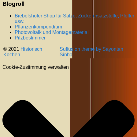
Blogroll
Biebelshofer Shop für Salze, Zuckerersatzstoffe, Pfeffer
usw.
Pflanzenkompendium
Photovoltaik und Montagematerial
Pilzbestimmer
© 2021
Historisch
Suffusion theme by Sayontan
Kochen
Sinha
Cookie-Zustimmung verwalten